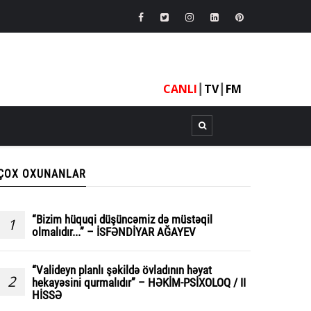
CANLI
┃
TV
┃
FM
ÇOX OXUNANLAR
“Bizim hüquqi düşüncəmiz də müstəqil
1
olmalıdır...” – İSFƏNDİYAR AĞAYEV
“Valideyn planlı şəkildə övladının həyat
2
hekayəsini qurmalıdır” – HƏKİM-PSİXOLOQ / II
HİSSƏ