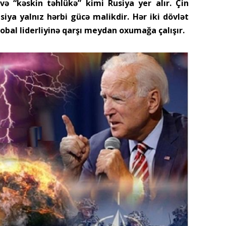
və “kəskin təhlükə” kimi Rusiya yer alır. Çin
siya yalnız hərbi gücə malikdir. Hər iki dövlət
obal liderliyinə qarşı meydan oxumağa çalışır.