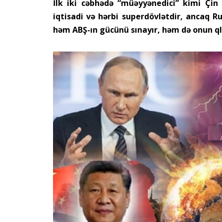
İlk iki cəbhədə “müəyyənedici” kimi Çin 
iqtisadi və hərbi superdövlətdir, ancaq Ru
həm ABŞ-ın gücünü sınayır, həm də onun ql