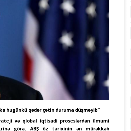
ika bugünkü qədər çətin duruma düşməyib”
ateji və qlobal iqtisadi proseslərdən ümumi
fikrinə görə, ABŞ öz tarixinin ən mürəkkəb