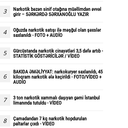
Narkotik bəzən sinif otağına müəllimdən əvvəl
3
girir – SƏRKƏRDƏ SƏRXANOĞLU YAZIR
Oğuzda narkotik satışı ilə məşğul olan şəxslər
4
saxlanıldı - FOTO + AUDİO
Gürcüstanda narkotik cinayətləri 3,5 dəfə artıb -
5
STATİSTİK GÖSTƏRİCİLƏR / VİDEO
BAKIDA ƏMƏLİYYAT: narkokuryer saxlanıldı, 45
6
kiloqram narkotik ələ keçirildi - FOTO/VİDEO +
AUDİO
3 ton narkotik xammalı daşıyan gəmi İstanbul
7
limanında tutuldu - VİDEO
Çamadandan 7 kq narkotik hopdurulan
8
paltarlar çıxdı - VİDEO