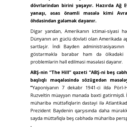
dövrlərindən birini yaşayır. Hazırda Ağ Ev
yanaşı, əsas önəmli məsələ kimi Avras
öhdəsindən gələmək dayanır.
Digər yandan, Amerikanın ictimai-siyasi hə
Dünyanın ən güclü dövləti olan Amerikada apa
sərtləşir. İndi Bayden administrasiyasının
göstərməklə bərabər həm də ölkədəki x
problemlərin həll edilməsi məsələsi dayanır.
ABŞ-nin “The Hill” qəzeti “ABŞ-ni beş cəb
başlıqlı məqaləsində sözügedən məsələ
”
Yaponiyanın 7 dekabr 1941-ci ildə Pörl
Ruzveltin müəyyən mənada bəxti gətirmişdi. 
müharibə müttəfiqlərin dəstəyi ilə Atlantik
Prezident Baydenin qarşısında daha mürəkkə
sayda müttəfiqlə beş cəbhədə müharibə perspek