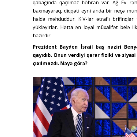
qabağında qaçılmaz böhran var. Ağ Ev rəhbə
baxmayaraq, diqqəti eyni anda bir neçə müna
halda məhduddur. KİV-lər ətraflı brifinqlər 
yükləyirlər. Hətta ən loyal müxalifət belə 
hazırdır.
Prezident Bayden İsrail baş naziri Ben
qayıdıb. Onun verdiyi qərar fiziki və siy
çıxılmazdı. Nəyə görə?