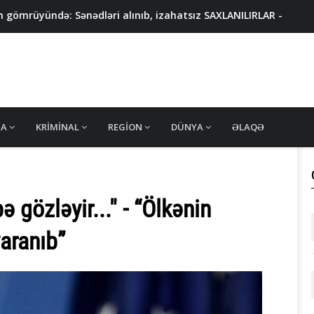
 gömrüyündə: Sənədləri alınıb, izahatsız SAXLANILIRLAR -
n daha 5 nəfər tapıldı - RƏSMİ AÇIQLAMA
ada mefedron istehsal edərkən yaxalandı - VIDEO/FOTO
 kimlərə tətbiq olunmayacaq? - AÇIQLAMA
ı
MA
KRIMINAL
REGION
DÜNYA
ƏLAQƏ
gözləyir..." - “Ölkənin
yaranıb”