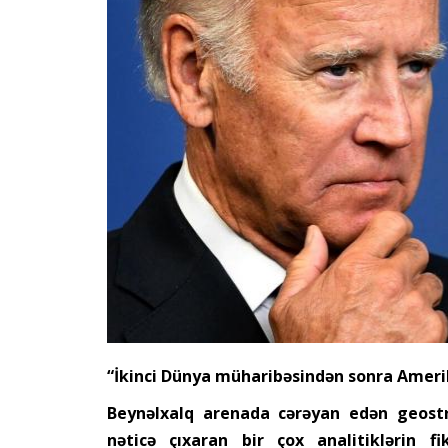
“İkinci Dünya müharibəsindən sonra Amer
Beynəlxalq arenada cərəyan edən geostr
nəticə çıxaran bir çox analitiklərin 