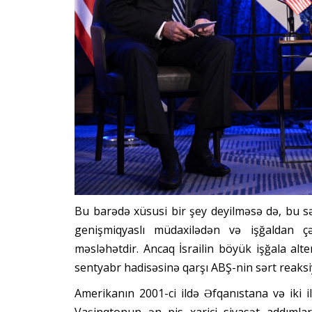
Bu barədə xüsusi bir şey deyilməsə də, bu 
genişmiqyaslı müdaxilədən və işğaldan çə
məsləhətdir. Ancaq İsrailin böyük işğala alte
sentyabr hadisəsinə qarşı ABŞ-nin sərt reaksi
Amerikanın 2001-ci ildə Əfqanıstana və iki 
Vaşinqtonun ən pis xarici siyasət addımlar