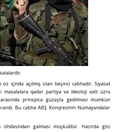
ələlərdir.
öz içində açılmış olan beşinci cəbhədir. Siyasət
i məsələlərə qədər partiya və ideoloji xətt üzrə
ər arasında prinspicə güzəştə gedilməsi mümkün
ı yaranıb. Bu cəbhə ABŞ Konqresinin Nümayəndələr
 öhdəsindən gəlməsi müşküldür. Hazırda göz