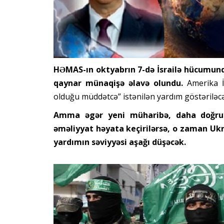
HƏMAS-ın oktyabrın 7-də İsrailə hücumun
qaynar münaqişə əlavə olundu.
Amerika İs
olduğu müddətcə” istənilən yardım göstəriləcə
Amma əgər yeni müharibə, daha doğru
əməliyyat həyata keçirilərsə, o zaman Ukr
yardımın səviyyəsi aşağı düşəcək.