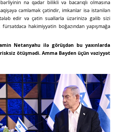
rliyinin nə qədər bilikli və bacarıqlı olmasına
qişəyə cəmləmək çətindir, imkanlar isə istənilən
tələb edir və çətin suallarla üzərinizə gəlib sizi
ilk fürsətdəcə hakimiyyətin boğazından yapışmağa
yamin Netanyahu ilə görüşdən bu yaxınlarda
asi risksiz ötüşmədi. Amma Bayden üçün vəziyyət