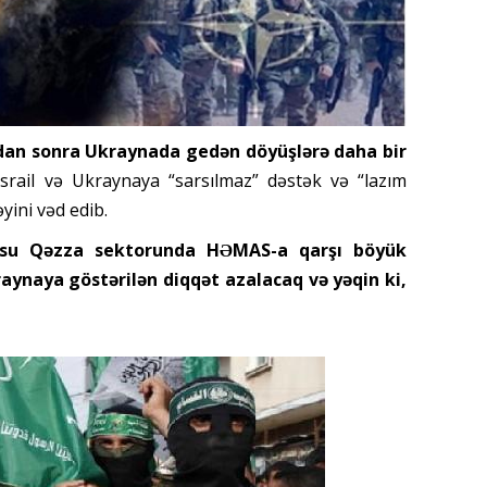
dan sonra Ukraynada gedən döyüşlərə daha bir
rail və Ukraynaya “sarsılmaz” dəstək və “lazım
yini vəd edib.
su Qəzza sektorunda HƏMAS-a qarşı böyük
aynaya göstərilən diqqət azalacaq və yəqin ki,