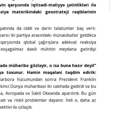
in qarşısında iqtisadi-maliyyə çətinlikləri ilə
iya materikindəki geostrateji rəqiblərinin
yatında da ciddi və dərin təlatümlər baş verir.
rıcı iki partiya arasındakı münasibətlər getdikcə
 qarşısında qlobal çağırışlara adekvat reaksiya
oşagəlməz daxili mühitin meydana gətirdiyi
hədə müharibə gözləyir, o isə buna hazır deyil”
yə toxunur. Həmin məqaləni təqdim edirik:
-Harbora hücumundan sonra Prezident Franklin
İkinci Dünya müharibəsi iki cəbhədə gedirdi və bu
ada, Avropada və Sakit Okeanda aparılırdı. Bu gün
b və riskli problemlər dayanır. İndi o, daha az
tivi ilə üzləşib.