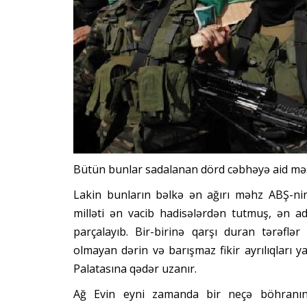
Bütün bunlar sadalanan dörd cəbhəyə aid məs
Lakin bunların bəlkə ən ağırı məhz ABŞ-nin 
milləti ən vacib hadisələrdən tutmuş, ən ad
parçalayıb. Bir-birinə qarşı duran tərəfl
olmayan dərin və barışmaz fikir ayrılıqlar
Palatasına qədər uzanır.
Ağ Evin eyni zamanda bir neçə böhranın