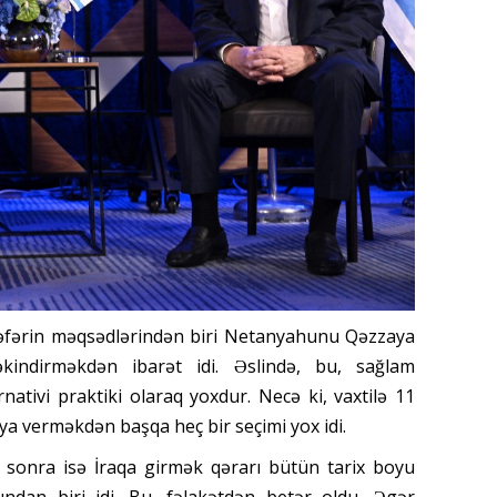
səfərin məqsədlərindən biri Netanyahunu Qəzzaya
kindirməkdən ibarət idi. Əslində, bu, sağlam
rnativi praktiki olaraq yoxdur. Necə ki, vaxtilə 11
ya verməkdən başqa heç bir seçimi yox idi.
il sonra isə İraqa girmək qərarı bütün tarix boyu
ından biri idi. Bu, fəlakətdən betər oldu. Əgər