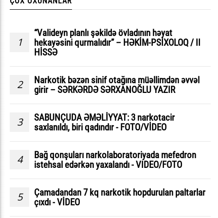
ÇOX OXUNANLAR
“Valideyn planlı şəkildə övladının həyat
1
hekayəsini qurmalıdır” – HƏKİM-PSİXOLOQ / II
HİSSƏ
Narkotik bəzən sinif otağına müəllimdən əvvəl
2
girir – SƏRKƏRDƏ SƏRXANOĞLU YAZIR
SABUNÇUDA ƏMƏLİYYAT: 3 narkotacir
3
saxlanıldı, biri qadındır - FOTO/VİDEO
Bağ qonşuları narkolaboratoriyada mefedron
4
istehsal edərkən yaxalandı - VIDEO/FOTO
Çamadandan 7 kq narkotik hopdurulan paltarlar
5
çıxdı - VİDEO