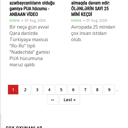
azərbaycanlıların olduğu
almaqda davam edir:
gəmiyə PUA hücumu -
ÖLƏNLƏRİN SAYI 25
ANBAAN VİDEO
MİNİ KEÇDİ
07 Aug, 2026
07 Aug, 2026
DÜNYA
DÜNYA
Bir neçə gün əvvəl
Avropada 25 mindən
Qara dənizdə
çox insan istidən
Türkiyəyə məxsus
ölüb.
“Ro-Ro” tipli
“Nadezhda” gəmisi
PUA hücumuna
məruz qalıb.
Current
1
Page
2
Page
3
Page
4
Page
5
Page
6
Page
7
Page
8
Page
9
…
Pagination
page
Next
››
Last
Last »
page
page