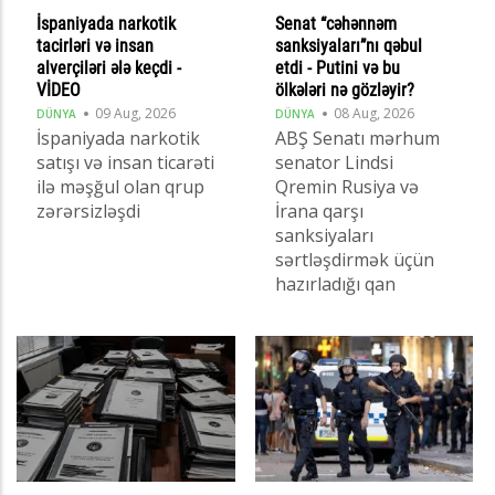
İspaniyada narkotik
Senat “cəhənnəm
tacirləri və insan
sanksiyaları”nı qəbul
alverçiləri ələ keçdi -
etdi - Putini və bu
VİDEO
ölkələri nə gözləyir?
09 Aug, 2026
08 Aug, 2026
DÜNYA
DÜNYA
İspaniyada narkotik
ABŞ Senatı mərhum
satışı və insan ticarəti
senator Lindsi
ilə məşğul olan qrup
Qremin Rusiya və
zərərsizləşdi
İrana qarşı
sanksiyaları
sərtləşdirmək üçün
hazırladığı qan