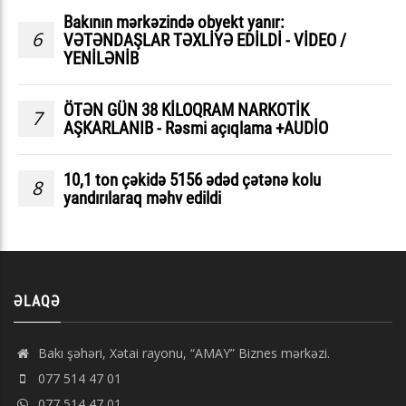
Bakının mərkəzində obyekt yanır:
6
VƏTƏNDAŞLAR TƏXLİYƏ EDİLDİ - VİDEO /
YENİLƏNİB
ÖTƏN GÜN 38 KİLOQRAM NARKOTİK
7
AŞKARLANIB - Rəsmi açıqlama +AUDİO
10,1 ton çəkidə 5156 ədəd çətənə kolu
8
yandırılaraq məhv edildi
ƏLAQƏ
Bakı şəhəri, Xətai rayonu, “AMAY” Biznes mərkəzi.
077 514 47 01
077 514 47 01