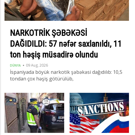
NARKOTRİK ŞƏBƏKƏSİ
DAĞIDILDI: 57 nəfər saxlanıldı, 11
ton həşiş müsadirə olundu
09 Aug, 2026
DÜNYA
İspaniyada böyük narkotik şəbəkəsi dağıdılıb: 10,5
tondan çox həşiş götürülüb,