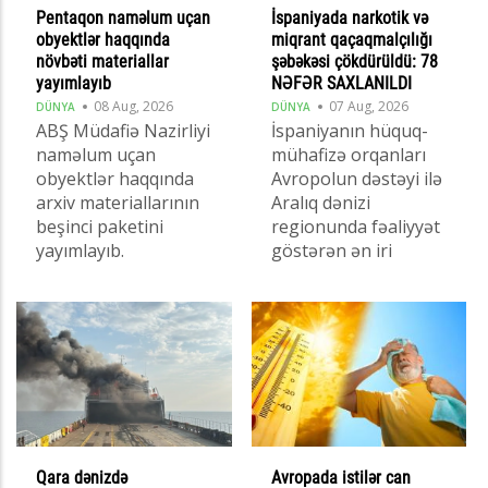
Pentaqon naməlum uçan
İspaniyada narkotik və
obyektlər haqqında
miqrant qaçaqmalçılığı
növbəti materiallar
şəbəkəsi çökdürüldü: 78
yayımlayıb
NƏFƏR SAXLANILDI
08 Aug, 2026
07 Aug, 2026
DÜNYA
DÜNYA
ABŞ Müdafiə Nazirliyi
İspaniyanın hüquq-
naməlum uçan
mühafizə orqanları
obyektlər haqqında
Avropolun dəstəyi ilə
arxiv materiallarının
Aralıq dənizi
beşinci paketini
regionunda fəaliyyət
yayımlayıb.
göstərən ən iri
Qara dənizdə
Avropada istilər can