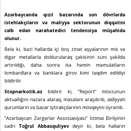
Azərbaycanda qızıl bazarında son dövrlərdə
istehlakçıların və maliyyə sektorunun diqqətini
cəlb edən narahatedici tendensiya müşahidə
olunur.
Belə ki, bəzi hallarda içi boş zinət əşyalarının mis və
digər metallarla doldurularaq çəkisinin süni şəkildə
artırıldığı, daha sonra isə həmin məmulatların
lombardlara və banklara girov kimi təqdim edildiyi
bildirilir.
Stopnarkotik.az
bildirir ki,
"Report"
mövzunun
aktuallığını nəzərə alaraq, məsələni araşdırıb, aidiyyəti
qurumların və bazar iştirakçılarının mövqeyini öyrənib.
"Azərbaycan Zərgərlər Assosiasiyası" İctimai Birliyinin
sədri
Toğrul Abbasquliyev
deyir ki, belə halların