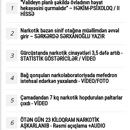
“Valideyn planlı şəkildə övladının həyat
1
hekayəsini qurmalıdır” – HƏKİM-PSİXOLOQ / II
HİSSƏ
Narkotik bəzən sinif otağına müəllimdən əvvəl
2
girir – SƏRKƏRDƏ SƏRXANOĞLU YAZIR
Gürcüstanda narkotik cinayətləri 3,5 dəfə artıb -
3
STATİSTİK GÖSTƏRİCİLƏR / VİDEO
Bağ qonşuları narkolaboratoriyada mefedron
4
istehsal edərkən yaxalandı - VIDEO/FOTO
Çamadandan 7 kq narkotik hopdurulan paltarlar
5
çıxdı - VİDEO
ÖTƏN GÜN 23 KİLOQRAM NARKOTİK
6
AŞKARLANIB - Rəsmi açıqlama +AUDIO