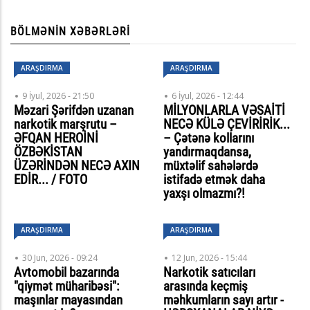
BÖLMƏNIN XƏBƏRLƏRI
ARAŞDIRMA
ARAŞDIRMA
9 İyul, 2026 - 21:50
6 İyul, 2026 - 12:44
Məzari Şərifdən uzanan
MİLYONLARLA VƏSAİTİ
narkotik marşrutu –
NECƏ KÜLƏ ÇEVİRİRİK...
ƏFQAN HEROİNİ
– Çətənə kollarını
ÖZBƏKİSTAN
yandırmaqdansa,
ÜZƏRİNDƏN NECƏ AXIN
müxtəlif sahələrdə
EDİR... / FOTO
istifadə etmək daha
yaxşı olmazmı?!
ARAŞDIRMA
ARAŞDIRMA
30 Jun, 2026 - 09:24
12 Jun, 2026 - 15:44
Avtomobil bazarında
Narkotik satıcıları
"qiymət müharibəsi":
arasında keçmiş
maşınlar mayasından
məhkumların sayı artır -