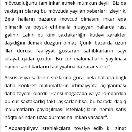
mövcudluğunu tam inkar etmək mümkün deyil: "Biz də
vaxtaşırı olaraq bu mövzuda yayılan xəbərləri izləyirik.
Belə halların bazarda mövcud olmasını inkar edə
bilmərik və böyük ehtimalla müəyyən hallarda rast
gəlinir. Lakin bu kimi saxtakarlığın kütləvi xarakter
daşıdığını demək düzgün olmaz. Çünki bazarda uzun
illər dürüst fəaliyyət göstərən sahibkarların sayı
kifayət qədər çoxdur. Bu cür məlumatların yayılması
həmin sahibkarların fəaliyyətinə də zərər vurur".
Assosiasiya sədrinin sözlərinə görə, belə hallarla bağlı
daha konkret məlumatların ictimaiyyətə açıqlanması
daha faydalı olardı: "Hansı mağazada və ya lombardda
bu cür saxtakarlıq faktı aşkarlanıbsa, bu barədə dəqiq
məlumatların paylaşılması istehlakçıların həmin satış
nöqtələrindən uzaq durmasına imkan yaradar".
T.Abbasquliyev istehlakçılara tövsiyə edib ki, zinət