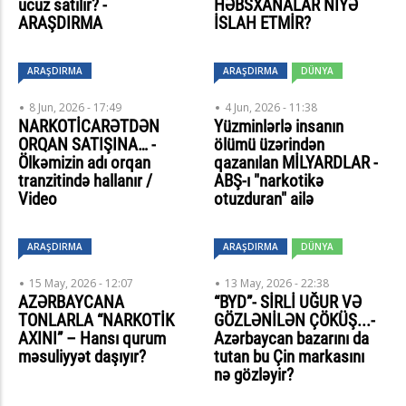
ucuz satılır? -
HƏBSXANALAR NİYƏ
ARAŞDIRMA
İSLAH ETMİR?
ARAŞDIRMA
ARAŞDIRMA
DÜNYA
8 Jun, 2026 - 17:49
4 Jun, 2026 - 11:38
NARKOTİCARƏTDƏN
Yüzminlərlə insanın
ORQAN SATIŞINA… -
ölümü üzərindən
Ölkəmizin adı orqan
qazanılan MİLYARDLAR -
tranzitində hallanır /
ABŞ-ı "narkotikə
Video
otuzduran" ailə
ARAŞDIRMA
ARAŞDIRMA
DÜNYA
15 May, 2026 - 12:07
13 May, 2026 - 22:38
AZƏRBAYCANA
“BYD”- SİRLİ UĞUR VƏ
TONLARLA “NARKOTİK
GÖZLƏNİLƏN ÇÖKÜŞ...-
AXINI” – Hansı qurum
Azərbaycan bazarını da
məsuliyyət daşıyır?
tutan bu Çin markasını
nə gözləyir?