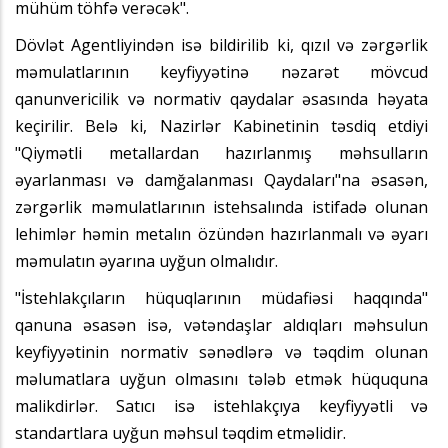
mühüm töhfə verəcək".
Dövlət Agentliyindən isə bildirilib ki, qızıl və zərgərlik
məmulatlarının keyfiyyətinə nəzarət mövcud
qanunvericilik və normativ qaydalar əsasında həyata
keçirilir. Belə ki, Nazirlər Kabinetinin təsdiq etdiyi
"Qiymətli metallardan hazırlanmış məhsulların
əyarlanması və damğalanması Qaydaları"na əsasən,
zərgərlik məmulatlarının istehsalında istifadə olunan
lehimlər həmin metalın özündən hazırlanmalı və əyarı
məmulatın əyarına uyğun olmalıdır.
"İstehlakçıların hüquqlarının müdafiəsi haqqında"
qanuna əsasən isə, vətəndaşlar aldıqları məhsulun
keyfiyyətinin normativ sənədlərə və təqdim olunan
məlumatlara uyğun olmasını tələb etmək hüququna
malikdirlər. Satıcı isə istehlakçıya keyfiyyətli və
standartlara uyğun məhsul təqdim etməlidir.