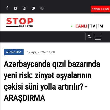
XƏBƏRLƏ
Xəbər Lenti
CANLI
┃
TV
┃
FM
ARAŞDIRMA
17 Apr, 2026 - 11:08
Azərbaycanda qızıl bazarında
yeni risk: zinyət əşyalarının
çəkisi süni yolla artırılır? -
ARAŞDIRMA