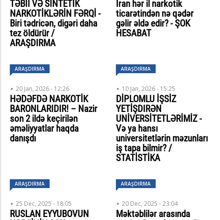
TƏBİİ VƏ SİNTETİK
İran hər il narkotik
NARKOTİKLƏRİN FƏRQİ -
ticarətindən nə qədər
Biri tədricən, digəri daha
gəlir əldə edir? - ŞOK
tez öldürür /
HESABAT
ARAŞDIRMA
ARAŞDIRMA
ARAŞDIRMA
20 Jan, 2026 - 12:26
10 Jan, 2026 - 15:25
HƏDƏFDƏ NARKOTİK
DİPLOMLU İŞSİZ
BARONLARIDIR! – Nazir
YETİŞDIRƏN
son 2 ildə keçirilən
UNİVERSİTETLƏRİMİZ -
əməliyyatlar haqda
Və ya hansı
danışdı
universitetlərin məzunları
iş tapa bilmir? /
STATİSTİKA
ARAŞDIRMA
ARAŞDIRMA
25 Dec, 2025 - 18:05
20 Dec, 2025 - 23:04
RUSLAN EYYUBOVUN
Məktəblilər arasında