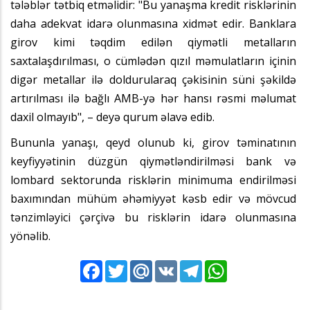
tələblər tətbiq etməlidir: "Bu yanaşma kredit risklərinin
daha adekvat idarə olunmasına xidmət edir. Banklara
girov kimi təqdim edilən qiymətli metalların
saxtalaşdırılması, o cümlədən qızıl məmulatların içinin
digər metallar ilə doldurularaq çəkisinin süni şəkildə
artırılması ilə bağlı AMB-yə hər hansı rəsmi məlumat
daxil olmayıb", – deyə qurum əlavə edib.
Bununla yanaşı, qeyd olunub ki, girov təminatının
keyfiyyətinin düzgün qiymətləndirilməsi bank və
lombard sektorunda risklərin minimuma endirilməsi
baxımından mühüm əhəmiyyət kəsb edir və mövcud
tənzimləyici çərçivə bu risklərin idarə olunmasına
yönəlib.
Facebook
Twitter
Mail.Ru
VK
Telegram
WhatsApp