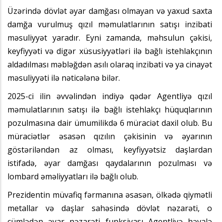
Üzərində dövlət əyar damğası olmayan və yaxud saxta
damğa vurulmuş qızıl məmulatlarının satışı inzibati
məsuliyyət yaradır. Eyni zamanda, məhsulun çəkisi,
keyfiyyəti və digər xüsusiyyətləri ilə bağlı istehlakçının
aldadılması məbləğdən asılı olaraq inzibati və ya cinayət
məsuliyyəti ilə nəticələnə bilər.
2025-ci ilin əvvəlindən indiyə qədər Agentliyə qızıl
məmulatlarının satışı ilə bağlı istehlakçı hüquqlarının
pozulmasına dair ümumilikdə 6 müraciət daxil olub. Bu
müraciətlər əsasən qızılın çəkisinin və əyarının
göstəriləndən az olması, keyfiyyətsiz daşlardan
istifadə, əyar damğası qaydalarının pozulması və
lombard əməliyyatları ilə bağlı olub.
Prezidentin müvafiq fərmanına əsasən, ölkədə qiymətli
metallar və daşlar sahəsində dövlət nəzarəti, o
cümlədən əyar nəzarəti funksiyası Agentliyə həvalə