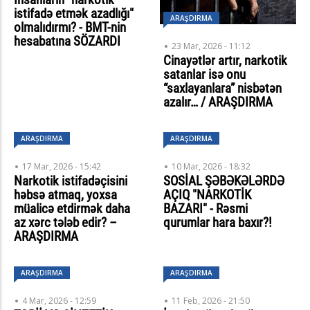
istifadə etmək azadlığı"
ARAŞDIRMA
olmalıdırmı? - BMT-nin
hesabatına SÖZARDI
23 Mar, 2026 - 11:12
Cinayətlər artır, narkotik
satanlar isə onu
“saxlayanlara” nisbətən
azalır… / ARAŞDIRMA
ARAŞDIRMA
ARAŞDIRMA
17 Mar, 2026 - 15:42
10 Mar, 2026 - 18:32
Narkotik istifadəçisini
SOSİAL ŞƏBƏKƏLƏRDƏ
həbsə atmaq, yoxsa
AÇIQ "NARKOTİK
müalicə etdirmək daha
BAZARI" - Rəsmi
az xərc tələb edir? –
qurumlar hara baxır?!
ARAŞDIRMA
ARAŞDIRMA
ARAŞDIRMA
4 Mar, 2026 - 12:59
11 Feb, 2026 - 21:50