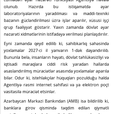
olunub. Hazırda bu istiqamətdə əyar
laboratoriyalarının yaradılması və maddi-texniki
bazanın gücləndirilməsi üzrə işlər aparılır, xüsusi işçi
qrup fəaliyyət göstərir. Yaxın zamanda dövlət əyar
nəzarəti xidmətlərinin istifadəyə verilməsi planlaşdırılır.
Eyni zamanda qeyd edilib ki, sahibkarlıq sahəsində
yoxlamalar 2027-ci il yanvarın 1-dək dayandırılıb.
Bununla belə, insanların həyatı, dövlət təhlükəsizliyi və
iqtisadi maraqlara ciddi risk yaradan hallarda
əsaslandırılmış müraciətlər əsasında yoxlamalar aparıla
bilər. Odur ki, istehlakçılar hüquqları pozulduğu halda
Agentliyə rəsmi internet səhifəsi və ya elektron poçt
vasitəsilə müraciət etsinlər.
Azərbaycan Mərkəzi Bankından (AMB) isə bildirilib ki,
banklara girov qismində təqdim edilən qiymətli