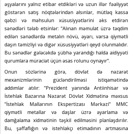
əşyalarını yalnız etibar etdikləri və uzun illər fəaliyyət
göstərən satış nöqtələrindən alsınlar, mütləq kassa
qəbzi və məhsulun xüsusiyyətlərini əks etdirən
sənədləri tələb etsinlər: "Alınan məmulat üzrə təqdim
edilən sənədlərdə metalın növü, əyarı, varsa qiymətli
daşın təmizliyi və digər xüsusiyyətləri qeyd olunmalıdır.
Bu sənədlər gələcəkdə şübhə yarandığı halda aidiyyəti
qurumlara müraciət üçün əsas rolunu oynayır".
Onun sözlərinə görə, dövlət də nəzarət
mexanizmlərinin gücləndirilməsi istiqamətində
addımlar atılır: "Prezident yanında Antiinhisar və
İstehlak Bazarına Nəzarət Dövlət Xidmətinə məxsus
"İstehlak Mallarının Ekspertizası Mərkəzi" MMC
qiymətli metallar və daşlar üzrə əyarlama və
damğalama xidmətinin təşkil edilməsini planlaşdırılır.
Bu, şəffaflığın və istehlakçı etimadının artmasına