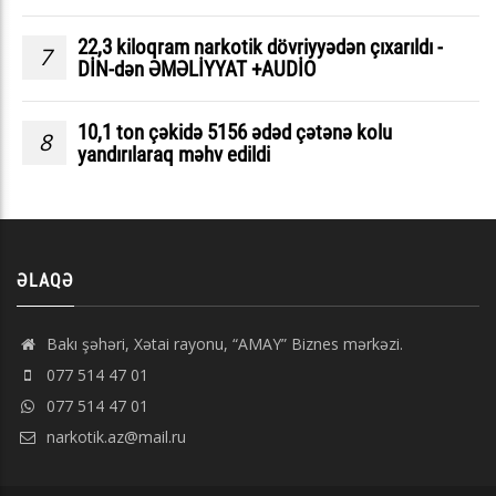
22,3 kiloqram narkotik dövriyyədən çıxarıldı -
7
DİN-dən ƏMƏLİYYAT +AUDİO
10,1 ton çəkidə 5156 ədəd çətənə kolu
8
yandırılaraq məhv edildi
ƏLAQƏ
Bakı şəhəri, Xətai rayonu, “AMAY” Biznes mərkəzi.
077 514 47 01
077 514 47 01
narkotik.az@mail.ru