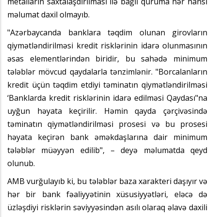
metalların saxtalaşdırılması ilə bağlı quruma hər hansı
məlumat daxil olmayıb.
"Azərbaycanda banklara təqdim olunan girovların
qiymətləndirilməsi kredit risklərinin idarə olunmasının
əsas elementlərindən biridir, bu sahədə minimum
tələblər mövcud qaydalarla tənzimlənir. "Borcalanların
kredit üçün təqdim etdiyi təminatın qiymətləndirilməsi
‘Banklarda kredit risklərinin idarə edilməsi Qaydası"na
uyğun həyata keçirilir. Həmin qayda çərçivəsində
təminatın qiymətləndirilməsi prosesi və bu prosesi
həyata keçirən bank əməkdaşlarına dair minimum
tələblər müəyyən edilib", – deyə məlumatda qeyd
olunub.
AMB vurğulayıb ki, bu tələblər baza xarakteri daşıyır və
hər bir bank fəaliyyətinin xüsusiyyətləri, eləcə də
üzləşdiyi risklərin səviyyəsindən asılı olaraq əlavə daxili