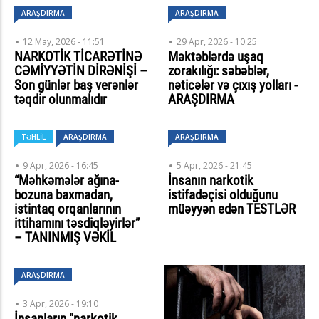
ARAŞDIRMA
ARAŞDIRMA
12 May, 2026 - 11:51
29 Apr, 2026 - 10:25
NARKOTİK TİCARƏTİNƏ
Məktəblərdə uşaq
CƏMİYYƏTİN DİRƏNİŞİ –
zorakılığı: səbəblər,
Son günlər baş verənlər
nəticələr və çıxış yolları -
təqdir olunmalıdır
ARAŞDIRMA
TƏHLİL
ARAŞDIRMA
ARAŞDIRMA
9 Apr, 2026 - 16:45
5 Apr, 2026 - 21:45
“Məhkəmələr ağına-
İnsanın narkotik
bozuna baxmadan,
istifadəçisi olduğunu
istintaq orqanlarının
müəyyən edən TESTLƏR
ittihamını təsdiqləyirlər”
– TANINMIŞ VƏKİL
ARAŞDIRMA
3 Apr, 2026 - 19:10
İnsanların "narkotik