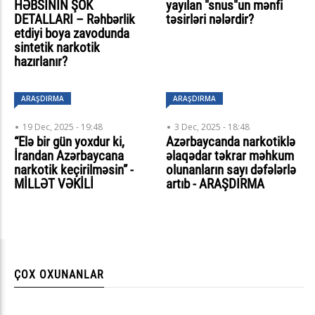
HƏBSİNİN ŞOK
yayılan "snus"un mənfi
DETALLARI – Rəhbərlik
təsirləri nələrdir?
etdiyi boya zavodunda
sintetik narkotik
hazırlanır?
ARAŞDIRMA
ARAŞDIRMA
19 Dec, 2025 - 19:48
3 Dec, 2025 - 18:48
“Elə bir gün yoxdur ki,
Azərbaycanda narkotiklə
İrandan Azərbaycana
əlaqədar təkrar məhkum
narkotik keçirilməsin” -
olunanların sayı dəfələrlə
MİLLƏT VƏKİLİ
artıb - ARAŞDIRMA
ÇOX OXUNANLAR