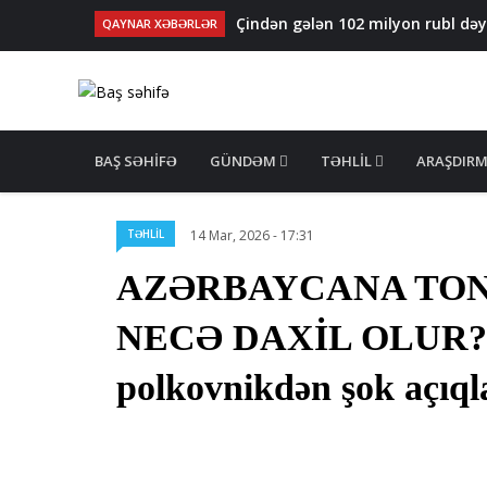
Çindən gələn 102 milyon rubl də
QAYNAR XƏBƏRLƏR
Qarabağ suvarma kanalında batan
Uşaqların alt paltarında ölkədən 
Polşa və Çexiya​​​​​​​da narkotik şə
İspaniya polisi 21 ton kokain ələ 
MAIN
NAVIGATION
BAŞ SƏHIFƏ
GÜNDƏM
TƏHLIL
ARAŞDIR
TƏHLİL
14 Mar, 2026 - 17:31
AZƏRBAYCANA TO
NECƏ DAXİL OLUR? – 
polkovnikdən şok açıq