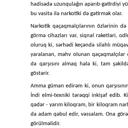
hadisədə uzunqulağın aparıb-gətirdiyi yü
bu vasitə ilə narkotiki də gətirmək olar.
Narkotik qaçaqmalçılarının özlərinin də 
görmə cihazları var, siqnal raketləri, odl
oluruq ki, sərhədi keçəndə silahlı müqavi
yaralanan, məhv olunan qaçaqmalçılar o
da qarşısını almaq hələ ki, tam şəki
göstərir.
Amma güman edirəm ki, onun qarşısının 
İndi elmi-texniki tərəqqi inkişaf edib. K
qədər - yarım kiloqram, bir kiloqram nark
da adam qəbul edir, vəssalam. Ona görə, 
görülməlidir.