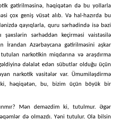
tik gətirilməsinə, həqiqətən də bu yollarla
əsi çox geniş vüsət alıb. Və hal-hazırda bu
 dənizdə qayıqlarla, quru sərhədində isə bəzi
ı şəxslərin sərhəddən keçirməsi vaistəsilə
kin İrandan Azərbaycana gətirilməsini aşkar
 tutulan narkotikin miqdarına və araşdırma
gəldiyinə dəlalət edən sübutlar olduğu üçün
ayan narkotik vasitələr var. Ümumiləşdirmə
 ki, həqiqətən, bu, bizim üçün böyük bir
alınmır? Mən deməzdim ki, tutulmur. Əgər
rəqəmlər də olmazdı. Yəni tutulur. Ola bilsin