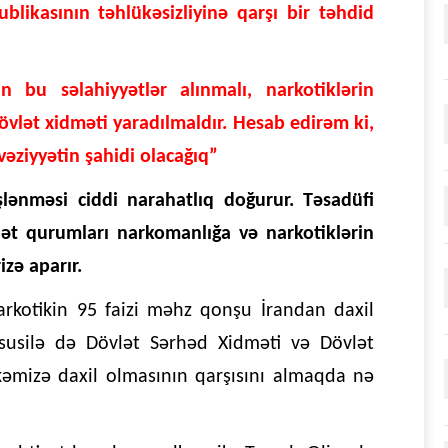
blikasının təhlükəsizliyinə qarşı bir təhdid
bu səlahiyyətlər alınmalı, narkotiklərin
dövlət xidməti yaradılmaldır. Hesab edirəm ki,
ziyyətin şahidi olacağıq”
şlənməsi ciddi narahatlıq doğurur. Təsadüfi
lət qurumları narkomanlığa və narkotiklərin
zə aparır.
rkotikin 95 faizi məhz qonşu İrandan daxil
xüsusilə də Dövlət Sərhəd Xidməti və Dövlət
kəmizə daxil olmasının qarşısını almaqda nə