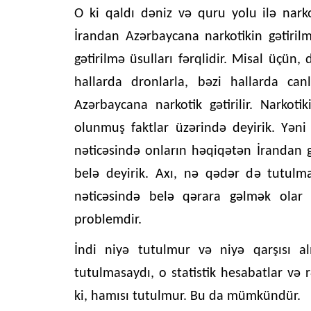
O ki qaldı dəniz və quru yolu ilə narko
İrandan Azərbaycana narkotikin gətirilm
gətirilmə üsulları fərqlidir. Misal üçün,
hallarda dronlarla, bəzi hallarda canl
Azərbaycana narkotik gətirilir. Narkoti
olunmuş faktlar üzərində deyirik. Yəni
nəticəsində onların həqiqətən İrandan 
belə deyirik. Axı, nə qədər də tutulm
nəticəsində belə qərara gəlmək olar
problemdir.
İndi niyə tutulmur və niyə qarşısı 
tutulmasaydı, o statistik hesabatlar və 
ki, hamısı tutulmur. Bu da mümkündür.