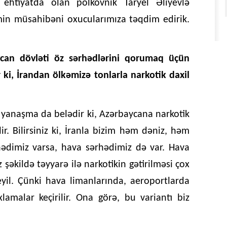
 ehtiyatda olan polkovnik Taryel Əliyevlə
in müsahibəni oxucularımıza təqdim edirik.
aycan dövləti öz sərhədlərini qorumaq üçün
 ki, İrandan ölkəmizə tonlarla narkotik daxil
 yanaşma da belədir ki, Azərbaycana narkotik
ir. Bilirsiniz ki, İranla bizim həm dəniz, həm
hədimiz varsa, hava sərhədimiz də var. Hava
 şəkildə təyyarə ilə narkotikin gətirilməsi çox
yil. Çünki hava limanlarında, aeroportlarda
amalar keçirilir. Ona görə, bu variantı biz