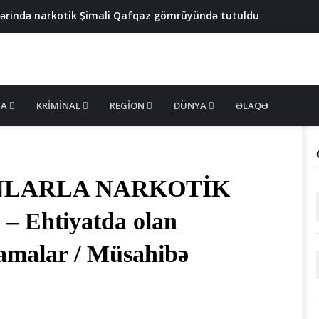
yərində narkotik Şimali Qafqaz gömrüyündə tutuldu
 yeniyetmənin axtarışı aparılır
qızıl çıxarmaq istəyənlər saxlanıldı - FOTO
bəkəsi çökdürülüb - VİDEO
keçirdi - VİDEO
MA
KRIMINAL
REGION
DÜNYA
ƏLAQƏ
NLARLA NARKOTİK
Ehtiyatda olan
lamalar / Müsahibə