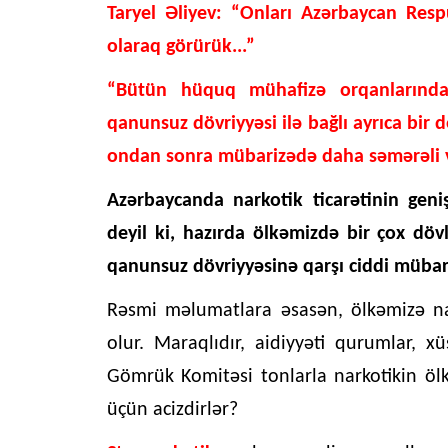
Taryel Əliyev: “Onları Azərbaycan Respu
olaraq görürük...”
“Bütün hüquq mühafizə orqanlarından 
qanunsuz dövriyyəsi ilə bağlı ayrıca bir 
ondan sonra mübarizədə daha səmərəli və
Azərbaycanda narkotik ticarətinin geni
deyil ki, hazırda ölkəmizdə bir çox döv
qanunsuz dövriyyəsinə qarşı ciddi mübari
Rəsmi məlumatlara əsasən, ölkəmizə na
olur. Maraqlıdır, aidiyyəti qurumlar, 
Gömrük Komitəsi tonlarla narkotikin öl
üçün acizdirlər?