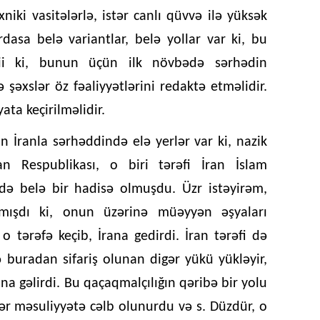
xniki vasitələrlə, istər canlı qüvvə ilə yüksək
asa belə variantlar, belə yollar var ki, bu
əbii ki, bunun üçün ilk növbədə sərhədin
əxslər öz fəaliyyətlərini redaktə etməlidir.
ata keçirilməlidir.
 İranla sərhəddində elə yerlər var ki, nazik
an Respublikası, o biri tərəfi İran İslam
zdə belə bir hadisə olmuşdu. Üzr istəyirəm,
şmışdı ki, onun üzərinə müəyyən əşyaları
 o tərəfə keçib, İrana gedirdi. İran tərəfi də
ə buradan sifariş olunan digər yükü yükləyir,
 gəlirdi. Bu qaçaqmalçılığın qəribə bir yolu
əxslər məsuliyyətə cəlb olunurdu və s. Düzdür, o