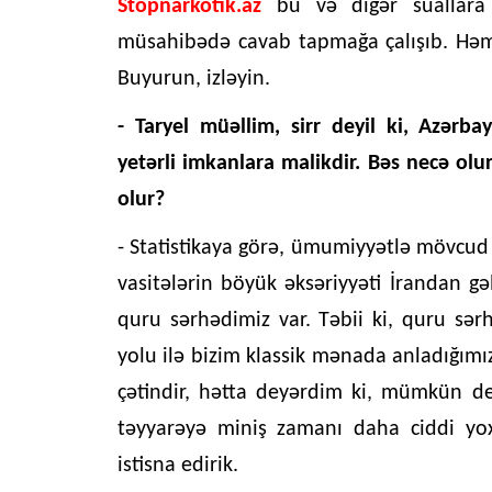
Stopnarkotik.az
bu və digər suallara
müsahibədə cavab tapmağa çalışıb. Həm
Buyurun, izləyin.
- Taryel müəllim, sirr deyil ki, Azərb
yetərli imkanlara malikdir. Bəs necə olur
olur?
- Statistikaya görə, ümumiyyətlə mövcud
vasitələrin böyük əksəriyyəti İrandan gəl
quru sərhədimiz var. Təbii ki, quru sər
yolu ilə bizim klassik mənada anladığımız
çətindir, hətta deyərdim ki, mümkün de
təyyarəyə miniş zamanı daha ciddi yoxl
istisna edirik.