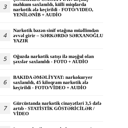
məhkum saxlanıldı, külli miqdarda
3
narkotik ələ keçirildi - FOTO/VIDEO,
YENİLƏNİB + AUDİO
Narkotik bəzən sinif otağına müəllimdən
4
əvvəl girir – SƏRKƏRDƏ SƏRXANOĞLU
YAZIR
Oğuzda narkotik satışı ilə məşğul olan
5
şəxslər saxlanıldı - FOTO + AUDİO
BAKIDA ƏMƏLİYYAT: narkokuryer
6
saxlanıldı, 45 kiloqram narkotik ələ
keçirildi - FOTO/VİDEO + AUDİO
Gürcüstanda narkotik cinayətləri 3,5 dəfə
7
artıb - STATİSTİK GÖSTƏRİCİLƏR /
VİDEO