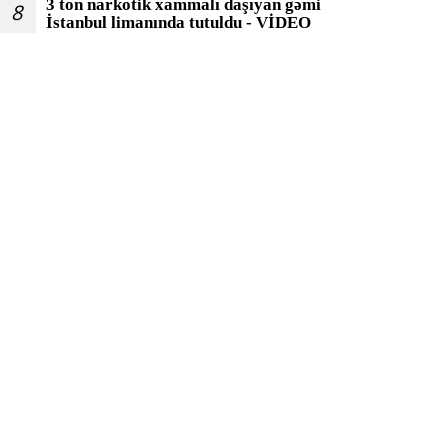
3 ton narkotik xammalı daşıyan gəmi
8
İstanbul limanında tutuldu - VİDEO