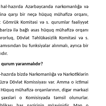
, hal-hazırda Azərbaycanda narkomanlığa və
sinə qarşı bir neçə hüquq mühafizə orqanı,
t Gömrük Komitəsi və s. qurumlar fəaliyyət
übarizə ilə bağlı əsas hüquq mühafizə orqanı
kurorluq, Dövlət Təhlükəsizlik Komitəsi və s.
mısından bu funksiyalar alınmalı, ayrıca bir
dır.
i qurum yaranmalıdır?
l-hazırda bizdə Narkomanlığa və Narkotiklərin
zrə Dövlət Komissiyası var. Amma o ictimai
r. Hüquq mühafizə orqanlarının, digər mərkəzi
 şəxsləri o Komisisyada təmsil olunurlar.
blikası baş nazirinin müavinidir. Mən o