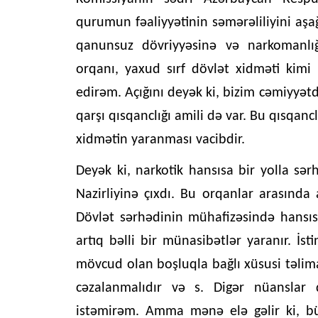
qurumun fəaliyyətinin səmərəliliyini aşa
qanunsuz dövriyyəsinə və narkomanlığa
orqanı, yaxud sırf dövlət xidməti kim
edirəm. Açığını deyək ki, bizim cəmiyyətd
qarşı qısqanclığı amili də var. Bu qısqan
xidmətin yaranması vacibdir.
Deyək ki, narkotik hansısa bir yolla sərh
Nazirliyinə çıxdı. Bu orqanlar arasında
Dövlət sərhədinin mühafizəsində hansıs
artıq bəlli bir münasibətlər yaranır. İ
mövcud olan boşluqla bağlı xüsusi təlima
cəzalanmalıdır və s. Digər nüansla
istəmirəm. Amma mənə elə gəlir ki, bü