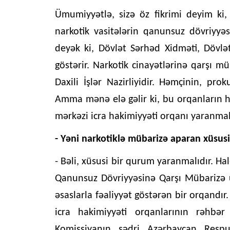
Ümumiyyətlə, sizə öz fikrimi deyim ki
narkotik vasitələrin qanunsuz dövriyyə
deyək ki, Dövlət Sərhəd Xidməti, Dövlə
göstərir. Narkotik cinayətlərinə qarşı m
Daxili İşlər Nazirliyidir. Həmçinin, pro
Amma mənə elə gəlir ki, bu orqanların ha
mərkəzi icra hakimiyyəti orqanı yaranmalı
- Yəni narkotiklə mübarizə aparan xüsus
- Bəli, xüsusi bir qurum yaranmalıdır. Ha
Qanunsuz Dövriyyəsinə Qarşı Mübarizə ü
əsaslarla fəaliyyət göstərən bir orqandı
icra hakimiyyəti orqanlarının rəhbər
Komissiyanın sədri Azərbaycan Respu