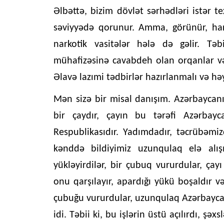
Əlbəttə, bizim dövlət sərhədləri istər te
səviyyədə qorunur. Amma, görünür, hard
narkotik vasitələr hələ də gəlir. T
mühafizəsinə cavabdeh olan orqanlar və ş
Əlavə lazımi tədbirlər hazırlanmalı və həy
Mən sizə bir misal danışım. Azərbaycanın
bir çaydır, çayın bu tərəfi Azərbayc
Respublikasıdır. Yadımdadır, təcrübəmi
kənddə bildiyimiz uzunqulaq elə alı
yükləyirdilər, bir çubuq vururdular, çayı
onu qarşılayır, apardığı yükü boşaldır v
çubuğu vururdular, uzunqulaq Azərbaycana
idi. Təbii ki, bu işlərin üstü açılırdı, ş