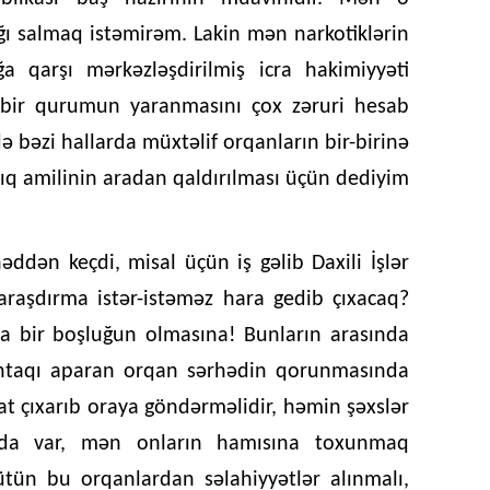
ğı salmaq istəmirəm. Lakin mən narkotiklərin
 qarşı mərkəzləşdirilmiş icra hakimiyyəti
i bir qurumun yaranmasını çox zəruri hesab
ə bəzi hallarda müxtəlif orqanların bir-birinə
clıq amilinin aradan qaldırılması üçün dediyim
əddən keçdi, misal üçün iş gəlib Daxili İşlər
 araşdırma istər-istəməz hara gedib çıxacaq?
a bir boşluğun olmasına! Bunların arasında
stintaqı aparan orqan sərhədin qorunmasında
t çıxarıb oraya göndərməlidir, həmin şəxslər
r da var, mən onların hamısına toxunmaq
tün bu orqanlardan səlahiyyətlər alınmalı,