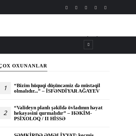
CANLI
┃
TV
┃
FM
ÇOX OXUNANLAR
“Bizim hüquqi düşüncəmiz də müstəqil
1
olmalıdır...” – İSFƏNDİYAR AĞAYEV
“Valideyn planlı şəkildə övladının həyat
2
hekayəsini qurmalıdır” – HƏKİM-
PSİXOLOQ / II HİSSƏ
ŞƏMKİRDƏ ƏMƏLİYYAT: keçmiş