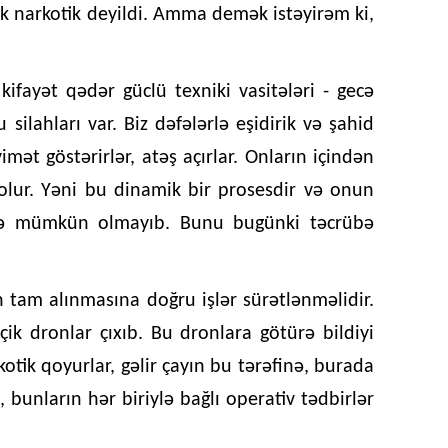
k narkotik deyildi. Amma demək istəyirəm ki,
kifayət qədər güclü texniki vasitələri - gecə
u silahları var. Biz dəfələrlə eşidirik və şahid
mət göstərirlər, atəş açırlar. Onların içindən
lur. Yəni bu dinamik bir prosesdir və onun
ldə mümkün olmayıb. Bunu bugünki təcrübə
tam alınmasına doğru işlər sürətlənməlidir.
içik dronlar çıxıb. Bu dronlara götürə bildiyi
otik qoyurlar, gəlir çayın bu tərəfinə, burada
bunların hər biriylə bağlı operativ tədbirlər