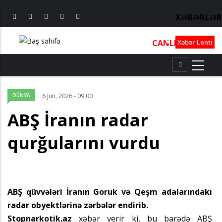
XƏBƏRLƏR
CANLI
┃
TV
┃
FM
Xəbər Lenti
DÜNYA
6 Jun, 2026 - 09:00
ABŞ İranın radar
qurğularını vurdu
ABŞ qüvvələri İranın Goruk və Qeşm adalarındakı
radar obyektlərinə zərbələr endirib.
Stopnarkotik.az
xəbər verir ki, bu barədə ABŞ