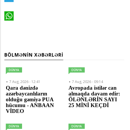
Telegram
WhatsApp
BÖLMƏNIN XƏBƏRLƏRI
DÜNYA
DÜNYA
7 Aug, 2026 - 12:41
7 Aug, 2026 - 09:14
Qara dənizdə
Avropada istilər can
azərbaycanlıların
almaqda davam edir:
olduğu gəmiyə PUA
ÖLƏNLƏRİN SAYI
hücumu - ANBAAN
25 MİNİ KEÇDİ
VİDEO
DÜNYA
DÜNYA