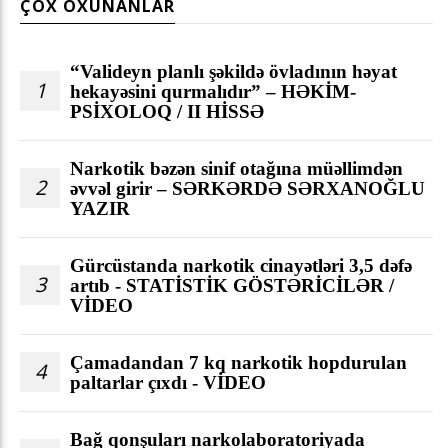
ÇOX OXUNANLAR
“Valideyn planlı şəkildə övladının həyat
1
hekayəsini qurmalıdır” – HƏKİM-
PSİXOLOQ / II HİSSƏ
Narkotik bəzən sinif otağına müəllimdən
2
əvvəl girir – SƏRKƏRDƏ SƏRXANOĞLU
YAZIR
Gürcüstanda narkotik cinayətləri 3,5 dəfə
3
artıb - STATİSTİK GÖSTƏRİCİLƏR /
VİDEO
Çamadandan 7 kq narkotik hopdurulan
4
paltarlar çıxdı - VİDEO
Bağ qonşuları narkolaboratoriyada