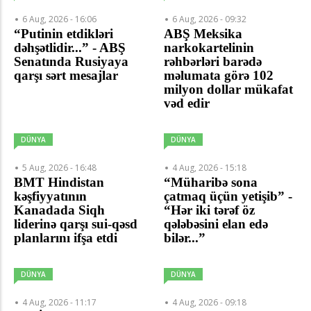
6 Aug, 2026 - 16:06
6 Aug, 2026 - 09:32
“Putinin etdikləri
ABŞ Meksika
dəhşətlidir...” - ABŞ
narkokartelinin
Senatında Rusiyaya
rəhbərləri barədə
qarşı sərt mesajlar
məlumata görə 102
milyon dollar mükafat
vəd edir
DÜNYA
DÜNYA
5 Aug, 2026 - 16:48
4 Aug, 2026 - 15:18
BMT Hindistan
“Müharibə sona
kəşfiyyatının
çatmaq üçün yetişib” -
Kanadada Siqh
“Hər iki tərəf öz
liderinə qarşı sui-qəsd
qələbəsini elan edə
planlarını ifşa etdi
bilər...”
DÜNYA
DÜNYA
4 Aug, 2026 - 11:17
4 Aug, 2026 - 09:18