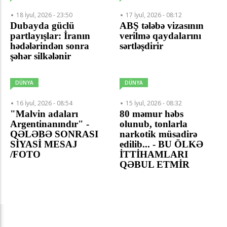
18 İyul, 2026 - 23:50
17 İyul, 2026 - 08:12
Dubayda güclü
ABŞ tələbə vizasının
partlayışlar: İranın
verilmə qaydalarını
hədələrindən sonra
sərtləşdirir
şəhər silkələnir
DÜNYA
DÜNYA
16 İyul, 2026 - 08:54
15 İyul, 2026 - 08:32
"Malvin adaları
80 məmur həbs
Argentinanındır" -
olunub, tonlarla
QƏLƏBƏ SONRASI
narkotik müsadirə
SİYASİ MESAJ
edilib... - BU ÖLKƏ
/FOTO
İTTİHAMLARI
QƏBUL ETMİR