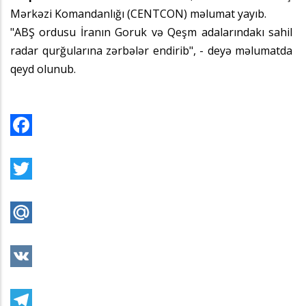
Mərkəzi Komandanlığı (CENTCON) məlumat yayıb.
"ABŞ ordusu İranın Goruk və Qeşm adalarındakı sahil
radar qurğularına zərbələr endirib", - deyə məlumatda
qeyd olunub.
Facebook
Twitter
Mail.Ru
VK