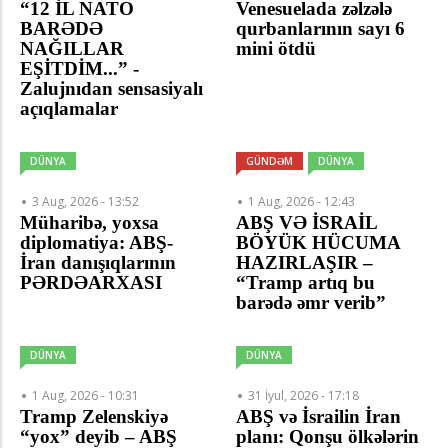
“12 İL NATO
Venesuelada zəlzələ
BARƏDƏ
qurbanlarının sayı 6
NAĞILLAR
mini ötdü
EŞİTDİM...” -
Zalujnıdan sensasiyalı
açıqlamalar
DÜNYA
GÜNDƏM
DÜNYA
3 Aug, 2026 - 13:52
1 Aug, 2026 - 12:43
Müharibə, yoxsa
ABŞ VƏ İSRAİL
diplomatiya: ABŞ-
BÖYÜK HÜCUMA
İran danışıqlarının
HAZIRLAŞIR –
PƏRDƏARXASI
“Tramp artıq bu
barədə əmr verib”
DÜNYA
DÜNYA
1 Aug, 2026 - 10:31
31 İyul, 2026 - 17:18
Tramp Zelenskiyə
ABŞ və İsrailin İran
“yox” deyib – ABŞ
planı: Qonşu ölkələrin