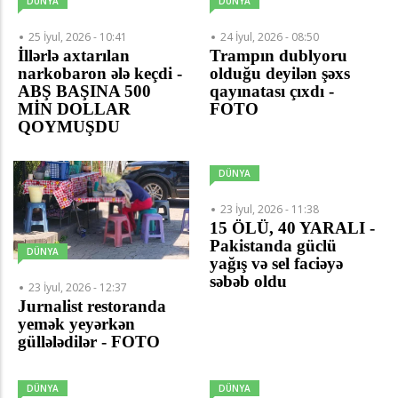
DÜNYA
DÜNYA
25 İyul, 2026 - 10:41
24 İyul, 2026 - 08:50
İllərlə axtarılan
Trampın dublyoru
narkobaron ələ keçdi -
olduğu deyilən şəxs
ABŞ BAŞINA 500
qayınatası çıxdı -
MİN DOLLAR
FOTO
QOYMUŞDU
DÜNYA
23 İyul, 2026 - 11:38
15 ÖLÜ, 40 YARALI -
Pakistanda güclü
DÜNYA
yağış və sel faciəyə
səbəb oldu
23 İyul, 2026 - 12:37
Jurnalist restoranda
yemək yeyərkən
güllələdilər - FOTO
DÜNYA
DÜNYA