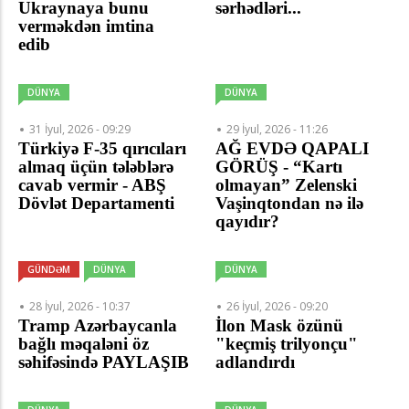
Ukraynaya bunu
sərhədləri...
verməkdən imtina
edib
DÜNYA
DÜNYA
31 İyul, 2026 - 09:29
29 İyul, 2026 - 11:26
Türkiyə F-35 qırıcıları
AĞ EVDƏ QAPALI
almaq üçün tələblərə
GÖRÜŞ - “Kartı
cavab vermir - ABŞ
olmayan” Zelenski
Dövlət Departamenti
Vaşinqtondan nə ilə
qayıdır?
GÜNDƏM
DÜNYA
DÜNYA
28 İyul, 2026 - 10:37
26 İyul, 2026 - 09:20
Tramp Azərbaycanla
İlon Mask özünü
bağlı məqaləni öz
"keçmiş trilyonçu"
səhifəsində PAYLAŞIB
adlandırdı