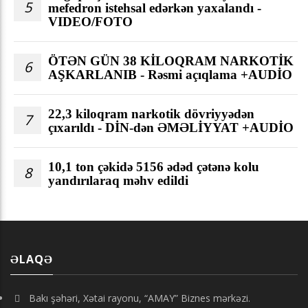
5
mefedron istehsal edərkən yaxalandı -
VIDEO/FOTO
ÖTƏN GÜN 38 KİLOQRAM NARKOTİK
6
AŞKARLANIB - Rəsmi açıqlama +AUDİO
22,3 kiloqram narkotik dövriyyədən
7
çıxarıldı - DİN-dən ƏMƏLİYYAT +AUDİO
10,1 ton çəkidə 5156 ədəd çətənə kolu
8
yandırılaraq məhv edildi
ƏLAQƏ
Bakı şəhəri, Xətai rayonu, “AMAY” Biznes mərkəzi.