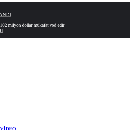
LANDI
102 milyon dollar mükafat vəd edir
HI
 - VİDEO