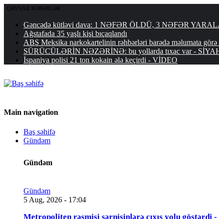
QAYNAR XƏBƏRLƏR
Gəncədə kütləvi dava: 1 NƏFƏR ÖLDÜ, 3 NƏFƏR YARA
Ağstafada 35 yaşlı kişi bıçaqlandı
ABŞ Meksika narkokartelinin rəhbərləri barədə məlumata görə 
SÜRÜCÜLƏRİN NƏZƏRİNƏ: bu yollarda tıxac var - SİYA
İspaniya polisi 21 ton kokain ələ keçirdi - VİDEO
Main navigation
Baş səhifə
Gündəm
Gündəm
Gündəm
5 Aug, 2026 - 17:04
Metropoliten rəsmisi sərnişinlərə çıxış yolu göstərdi