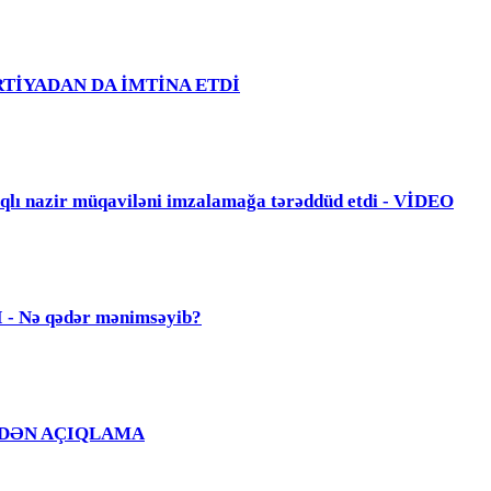
PARTİYADAN DA İMTİNA ETDİ
zir müqaviləni imzalamağa tərəddüd etdi - VİDEO
Nə qədər mənimsəyib?
Ğ EVDƏN AÇIQLAMA