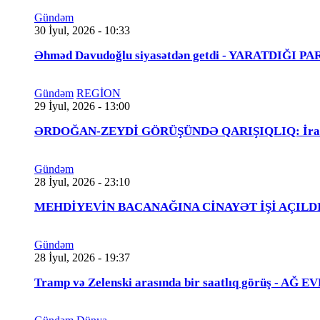
Gündəm
30 İyul, 2026 - 10:33
Əhməd Davudoğlu siyasətdən getdi - YARATDIĞI 
Gündəm
REGİON
29 İyul, 2026 - 13:00
ƏRDOĞAN-ZEYDİ GÖRÜŞÜNDƏ QARIŞIQLIQ: İraqlı na
Gündəm
28 İyul, 2026 - 23:10
MEHDİYEVİN BACANAĞINA CİNAYƏT İŞİ AÇILDI - 
Gündəm
28 İyul, 2026 - 19:37
Tramp və Zelenski arasında bir saatlıq görüş - A