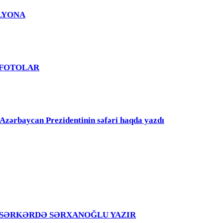
MİLYONA
? - FOTOLAR
rbaycan Prezidentinin səfəri haqda yazdı
girir – SƏRKƏRDƏ SƏRXANOĞLU YAZIR