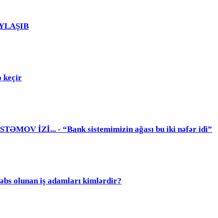
PAYLAŞIB
 keçir
 İZİ... - “Bank sistemimizin ağası bu iki nəfər idi”
olunan iş adamları kimlərdir?