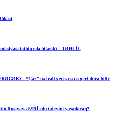
lükəsi
anksiyası tətbiq edə bilərik? - TƏHLİL
? - “Çar” nə irəli gedə, nə də geri dura bilir
 Rusiyaya SSRİ-nin taleyini yaşadacaq?