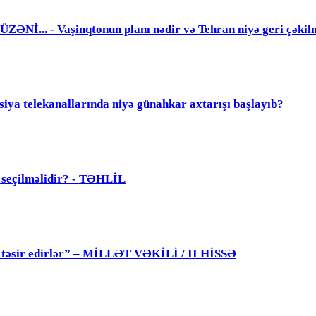
. - Vaşinqtonun planı nədir və Tehran niyə geri çəkil
elekanallarında niyə günahkar axtarışı başlayıb?
ü seçilməlidir? - TƏHLİL
 də təsir edirlər” – MİLLƏT VƏKİLİ / II HİSSƏ