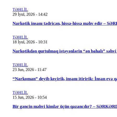
TƏHLİL
29 İyul, 2026 - 14:42
Narkotik insanı tədricən, hissə-hissə məhv edir
TƏHLİL
18 İyul, 2026 - 10:31
Narkotikdən qurtulmaq istəyənlərin “ən bahalı”
TƏHLİL
23 Jun, 2026 - 11:47
“Narkoman” deyib keçirik, insanı itiririk: İnsan evə 
TƏHLİL
15 Jun, 2026 - 10:54
Bir gəncin məhvi kimlər üçün qazancdır? – SƏ