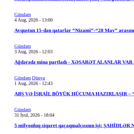
Gündəm
4 Aug, 2026 - 13:00
Avqustun 15-dən qatarlar “Nizami”-“28 May” arasın
Gündəm
3 Aug, 2026 - 12:03
Ağdərədə mina partladı - XƏSARƏT ALANLAR VAR
Gündəm
Dünya
1 Aug, 2026 - 12:43
ABŞ VƏ İSRAİL BÖYÜK HÜCUMA HAZIRLAŞIR – “Tra
Gündəm
31 İyul, 2026 - 18:04
5 milyonluq siqaret qaçaqmalçısının işi: ŞAHİDLƏ