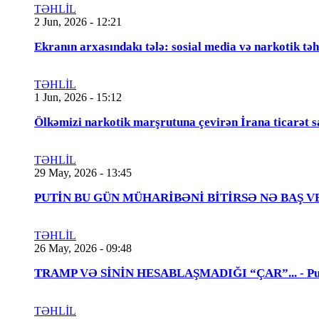
TƏHLİL
2 Jun, 2026 - 12:21
Ekranın arxasındakı tələ: sosial media və narkotik təh
TƏHLİL
1 Jun, 2026 - 15:12
Ölkəmizi narkotik marşrutuna çevirən İrana ticarət s
TƏHLİL
29 May, 2026 - 13:45
PUTİN BU GÜN MÜHARİBƏNİ BİTİRSƏ NƏ BAŞ VERƏCƏK
TƏHLİL
26 May, 2026 - 09:48
TRAMP VƏ SİNİN HESABLAŞMADIĞI “ÇAR”... - Putin
TƏHLİL