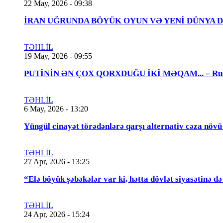
22 May, 2026 - 09:38
İRAN UĞRUNDA BÖYÜK OYUN VƏ YENİ DÜNYA DÜZƏNİ..
TƏHLİL
19 May, 2026 - 09:55
PUTİNİN ƏN ÇOX QORXDUĞU İKİ MƏQAM... – Rusiya t
TƏHLİL
6 May, 2026 - 13:20
Yüngül cinayət törədənlərə qarşı alternativ cəza növ
TƏHLİL
27 Apr, 2026 - 13:25
“Elə böyük şəbəkələr var ki, hətta dövlət siyasətinə
TƏHLİL
24 Apr, 2026 - 15:24