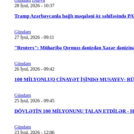
Gündəm
Dünya
28 İyul, 2026 - 10:37
Tramp Azərbaycanla bağlı məqaləni öz səhifəsində 
Gündəm
27 İyul, 2026 - 09:11
"Reuters": Müharibə Qırmızı dənizdən Xəzər dənizinə
Gündəm
26 İyul, 2026 - 09:42
100 MİLYONLUQ CİNAYƏT İŞİNDƏ MUSAYEV- RÜSTƏMOV
Gündəm
25 İyul, 2026 - 09:45
DÖVLƏTİN 100 MİLYONUNU TALAN ETDİLƏR - Həbs 
Gündəm
23 İyul, 2026 - 12:06