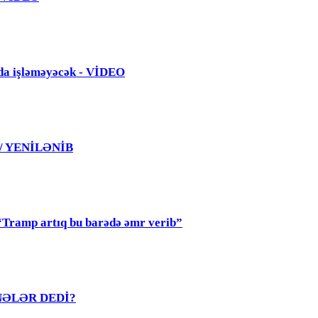
da işləməyəcək - VİDEO
 / YENİLƏNİB
mp artıq bu barədə əmr verib”
R NƏLƏR DEDİ?