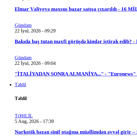
Elmar Vəliyevə məxsus bazar satışa çıxarıldı - 16 
Gündəm
22 İyul, 2026 - 09:29
Bakıda baş tutan məxfi görüşdə kimlər iştirak edib
Gündəm
22 İyul, 2026 - 09:04
"İTALİYADAN SONRA ALMANİYA..." - "Euronews" Azə
Təhlil
Təhlil
TƏHLİL
5 Aug, 2026 - 17:39
Narkotik bəzən sinif otağına müəllimdən əvvəl 