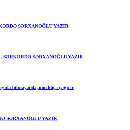
 – SƏRKƏRDƏ SƏRXANOĞLU YAZIR
 səhvi - SƏRKƏRDƏ SƏRXANOĞLU YAZIR
qayıda bilməyəndə, onu küçə çağırır
RKƏRDƏ SƏRXANOĞLU YAZIR