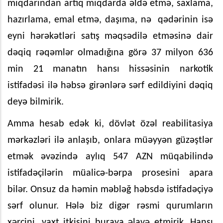
miqdarından artıq miqdarda əldə etmə, saxlama,
hazırlama, emal etmə, daşıma, nə qədərinin isə
eyni hərəkətləri satış məqsədilə etməsinə dair
dəqiq rəqəmlər olmadığına görə 37 milyon 636
min 21 manatın hansı hissəsinin narkotik
istifadəsi ilə həbsə girənlərə sərf edildiyini dəqiq
deyə bilmirik.
Amma hesab edək ki, dövlət özəl reabilitasiya
mərkəzləri ilə anlaşıb, onlara müəyyən güzəştlər
etmək əvəzində aylıq 547 AZN müqabilində
istifadəçilərin müalicə-bərpa prosesini apara
bilər. Onsuz da həmin məbləğ həbsdə istifadəçiyə
sərf olunur. Hələ biz digər rəsmi qurumların
xərcini, vaxt itkisini buraya əlavə etmirik. Hansı