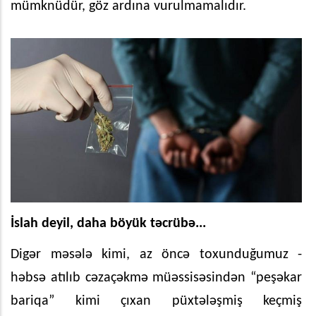
mümknüdür, göz ardına vurulmamalıdır.
İslah deyil, daha böyük təcrübə...
Digər məsələ kimi, az öncə toxunduğumuz -
həbsə atılıb cəzaçəkmə müəssisəsindən “peşəkar
bariqa” kimi çıxan püxtələşmiş keçmiş