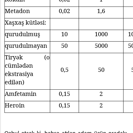
Metadon
0,02
1,6
Xaşxaş kütləsi:
qurudulmuş
10
1000
1
qurudulmayan
50
5000
5
Tiryək (o
cümlədən
0,5
50
ekstrasiya
edilən)
Amfetamin
0,15
2
Heroin
0,15
2