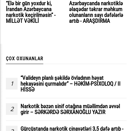
“Elə bir gün yoxdur ki,
Azərbaycanda narkotiklə
İrandan Azərbaycana
əlaqədar təkrar məhkum
narkotik keçirilməsin” -
olunanların sayı dəfələrlə
MİLLƏT VƏKİLİ
artıb - ARAŞDIRMA
ÇOX OXUNANLAR
“Valideyn planlı şəkildə övladının həyat
1
hekayəsini qurmalıdır” – HƏKİM-PSİXOLOQ / II
HİSSƏ
Narkotik bəzən sinif otağına müəllimdən əvvəl
2
girir – SƏRKƏRDƏ SƏRXANOĞLU YAZIR
Gürcüstanda narkotik cinayətləri 3,5 dəfə artıb -