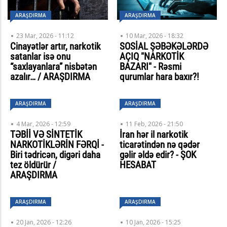
ARAŞDIRMA
ARAŞDIRMA
23 Mar, 2026 - 11:12
10 Mar, 2026 - 18:32
Cinayətlər artır, narkotik
SOSİAL ŞƏBƏKƏLƏRDƏ
satanlar isə onu
AÇIQ "NARKOTİK
“saxlayanlara” nisbətən
BAZARI" - Rəsmi
azalır… / ARAŞDIRMA
qurumlar hara baxır?!
ARAŞDIRMA
ARAŞDIRMA
4 Mar, 2026 - 12:59
11 Feb, 2026 - 21:50
TƏBİİ VƏ SİNTETİK
İran hər il narkotik
NARKOTİKLƏRİN FƏRQİ -
ticarətindən nə qədər
Biri tədricən, digəri daha
gəlir əldə edir? - ŞOK
tez öldürür /
HESABAT
ARAŞDIRMA
ARAŞDIRMA
ARAŞDIRMA
20 Jan, 2026 - 12:26
10 Jan, 2026 - 15:25