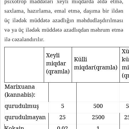
psixotrop maddələri xeyli miqdarda əldə etmə,
saxlama, hazırlama, emal etmə, daşıma bir ildən
üç ilədək müddətə azadlığın məhdudlaşdırılması
və ya üç ilədək müddətə azadlıqdan məhrum etmə
ilə cəzalandırılır.
Xü
Xeyli
Külli
kü
miqdar
miqdar(qramla)
mi
(qramla)
(q
Marixuana
(kannabis):
qurudulmuş
5
500
5
qurudulmayan
25
2500
2
Kokain
0,02
1