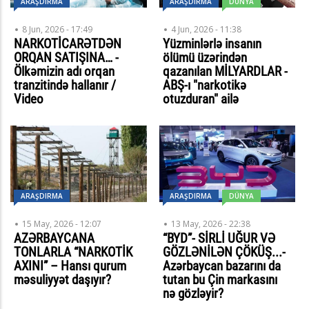
ARAŞDIRMA
ARAŞDIRMA
DÜNYA
8 Jun, 2026 - 17:49
4 Jun, 2026 - 11:38
NARKOTİCARƏTDƏN
Yüzminlərlə insanın
ORQAN SATIŞINA… -
ölümü üzərindən
Ölkəmizin adı orqan
qazanılan MİLYARDLAR -
tranzitində hallanır /
ABŞ-ı "narkotikə
Video
otuzduran" ailə
ARAŞDIRMA
ARAŞDIRMA
DÜNYA
15 May, 2026 - 12:07
13 May, 2026 - 22:38
AZƏRBAYCANA
“BYD”- SİRLİ UĞUR VƏ
TONLARLA “NARKOTİK
GÖZLƏNİLƏN ÇÖKÜŞ...-
AXINI” – Hansı qurum
Azərbaycan bazarını da
məsuliyyət daşıyır?
tutan bu Çin markasını
nə gözləyir?