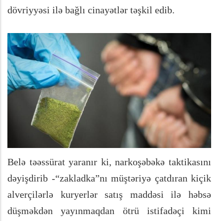
dövriyyəsi ilə bağlı cinayətlər təşkil edib.
Belə təəssürat yaranır ki, narkoşəbəkə taktikasını
dəyişdirib -“zakladka”nı müştəriyə çatdıran kiçik
alverçilərlə kuryerlər satış maddəsi ilə həbsə
düşməkdən yayınmaqdan ötrü istifadəçi kimi