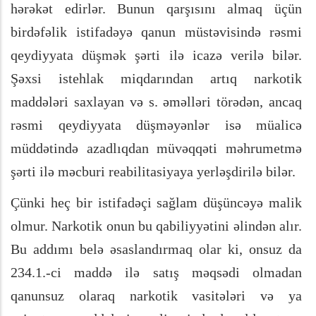
hərəkət edirlər. Bunun qarşısını almaq üçün
birdəfəlik istifadəyə qanun müstəvisində rəsmi
qeydiyyata düşmək şərti ilə icazə verilə bilər.
Şəxsi istehlak miqdarından artıq narkotik
maddələri saxlayan və s. əməlləri törədən, ancaq
rəsmi qeydiyyata düşməyənlər isə müalicə
müddətində azadlıqdan müvəqqəti məhrumetmə
şərti ilə məcburi reabilitasiyaya yerləşdirilə bilər.
Çünki heç bir istifadəçi sağlam düşüncəyə malik
olmur. Narkotik onun bu qabiliyyətini əlindən alır.
Bu addımı belə əsaslandırmaq olar ki, onsuz da
234.1.-ci maddə ilə satış məqsədi olmadan
qanunsuz olaraq narkotik vasitələri və ya