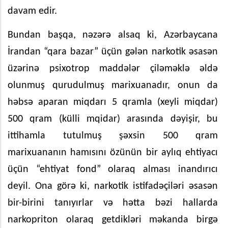
davam edir.
Bundan başqa, nəzərə alsaq ki, Azərbaycana
İrandan “qara bazar” üçün gələn narkotik əsasən
üzərinə psixotrop maddələr çiləməklə əldə
olunmuş qurudulmuş marixuanadır, onun da
həbsə aparan miqdarı 5 qramla (xeyli miqdar)
500 qram (külli mqidar) arasında dəyişir, bu
ittihamla tutulmuş şəxsin 500 qram
marixuananın hamısını özünün bir aylıq ehtiyacı
üçün “ehtiyat fond” olaraq alması inandırıcı
deyil. Ona görə ki, narkotik istifadəçiləri əsasən
bir-birini tanıyırlar və hətta bəzi hallarda
narkopriton olaraq getdikləri məkanda birgə