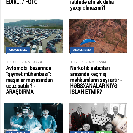
EDİR... / FOTO
istifadə etmək daha
yaxşı olmazmı?!
ARAŞDIRMA
ARAŞDIRMA
30 Jun, 2026 - 09:24
12 Jun, 2026 - 15:44
Avtomobil bazarında
Narkotik satıcıları
"qiymət müharibəsi":
arasında keçmiş
maşınlar mayasından
məhkumların sayı artır -
ucuz satılır? -
HƏBSXANALAR NİYƏ
ARAŞDIRMA
İSLAH ETMİR?