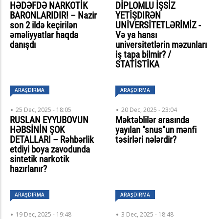
HƏDƏFDƏ NARKOTİK
DİPLOMLU İŞSİZ
BARONLARIDIR! – Nazir
YETİŞDIRƏN
son 2 ildə keçirilən
UNİVERSİTETLƏRİMİZ -
əməliyyatlar haqda
Və ya hansı
danışdı
universitetlərin məzunları
iş tapa bilmir? /
STATİSTİKA
ARAŞDIRMA
ARAŞDIRMA
25 Dec, 2025 - 18:05
20 Dec, 2025 - 23:04
RUSLAN EYYUBOVUN
Məktəblilər arasında
HƏBSİNİN ŞOK
yayılan "snus"un mənfi
DETALLARI – Rəhbərlik
təsirləri nələrdir?
etdiyi boya zavodunda
sintetik narkotik
hazırlanır?
ARAŞDIRMA
ARAŞDIRMA
19 Dec, 2025 - 19:48
3 Dec, 2025 - 18:48