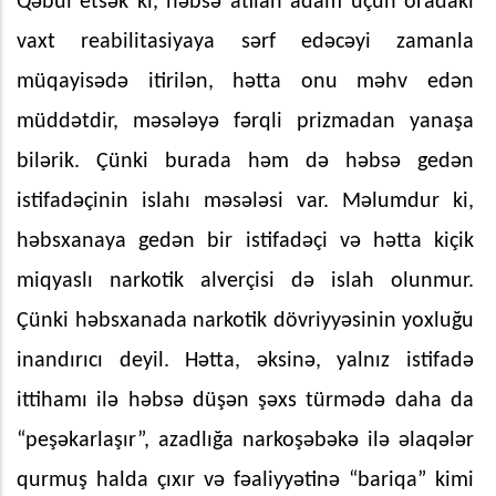
Qəbul etsək ki, həbsə atılan adam üçün oradakı
vaxt reabilitasiyaya sərf edəcəyi zamanla
müqayisədə itirilən, hətta onu məhv edən
müddətdir, məsələyə fərqli prizmadan yanaşa
bilərik. Çünki burada həm də həbsə gedən
istifadəçinin islahı məsələsi var. Məlumdur ki,
həbsxanaya gedən bir istifadəçi və hətta kiçik
miqyaslı narkotik alverçisi də islah olunmur.
Çünki həbsxanada narkotik dövriyyəsinin yoxluğu
inandırıcı deyil. Hətta, əksinə, yalnız istifadə
ittihamı ilə həbsə düşən şəxs türmədə daha da
“peşəkarlaşır”, azadlığa narkoşəbəkə ilə əlaqələr
qurmuş halda çıxır və fəaliyyətinə “bariqa” kimi