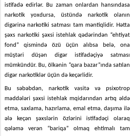
istifadə edirlər. Bu zaman onlardan hansındasa
narkotik yoxdursa, üstündə narkotik olanın
digərinə narkotiki satması tam məntiqlidir. Hətta
şəxs narkotiki şəxsi istehlak qədərindən “ehtiyat
fond” qismində özü üçün alıbsa belə, ona
müştəri düşən digər istifadəçiyə satması
mümkündür. Bu, ölkənin “qara bazar”ında satılan
digər narkotiklər üçün də keçərlidir.
Bu səbəbdən, narkotik vasitə və psixotrop
maddələri şəxsi istehlak mqidarından artıq əldə
etmə, saxlama, hazırlama, emal etmə, daşıma ilə
ələ keçən şəxslərin özlərini istifadəçi olaraq
qələmə verən “bariqa” olmaq ehtimalı tam