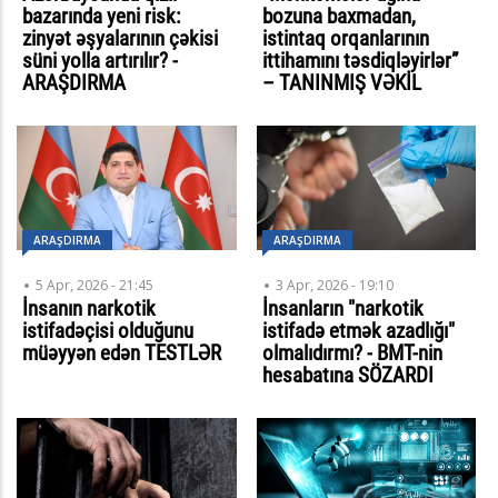
bazarında yeni risk:
bozuna baxmadan,
zinyət əşyalarının çəkisi
istintaq orqanlarının
süni yolla artırılır? -
ittihamını təsdiqləyirlər”
ARAŞDIRMA
– TANINMIŞ VƏKİL
ARAŞDIRMA
ARAŞDIRMA
5 Apr, 2026 - 21:45
3 Apr, 2026 - 19:10
İnsanın narkotik
İnsanların "narkotik
istifadəçisi olduğunu
istifadə etmək azadlığı"
müəyyən edən TESTLƏR
olmalıdırmı? - BMT-nin
hesabatına SÖZARDI