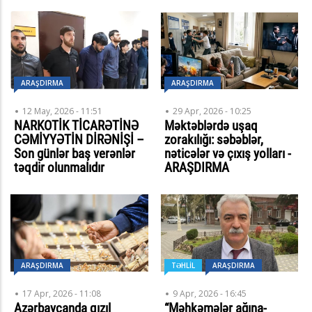
ARAŞDIRMA
ARAŞDIRMA
12 May, 2026 - 11:51
29 Apr, 2026 - 10:25
NARKOTİK TİCARƏTİNƏ
Məktəblərdə uşaq
CƏMİYYƏTİN DİRƏNİŞİ –
zorakılığı: səbəblər,
Son günlər baş verənlər
nəticələr və çıxış yolları -
təqdir olunmalıdır
ARAŞDIRMA
ARAŞDIRMA
TƏHLİL
ARAŞDIRMA
17 Apr, 2026 - 11:08
9 Apr, 2026 - 16:45
Azərbaycanda qızıl
“Məhkəmələr ağına-