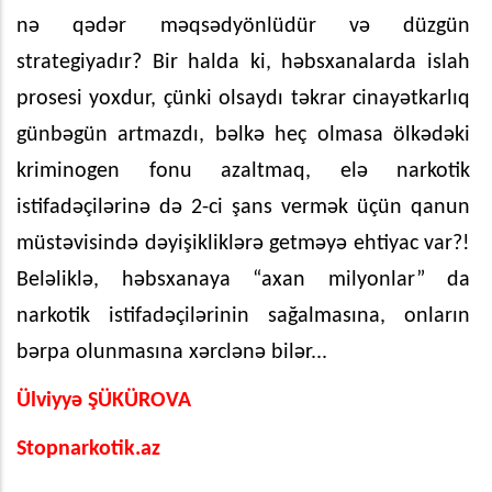
nə qədər məqsədyönlüdür və düzgün
strategiyadır? Bir halda ki, həbsxanalarda islah
prosesi yoxdur, çünki olsaydı təkrar cinayətkarlıq
günbəgün artmazdı, bəlkə heç olmasa ölkədəki
kriminogen fonu azaltmaq, elə narkotik
istifadəçilərinə də 2-ci şans vermək üçün qanun
müstəvisində dəyişikliklərə getməyə ehtiyac var?!
Beləliklə, həbsxanaya “axan milyonlar” da
narkotik istifadəçilərinin sağalmasına, onların
bərpa olunmasına xərclənə bilər...
Ülviyyə ŞÜKÜROVA
Stopnarkotik.az