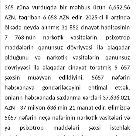
365 günə vurduqda bir məhbus üçün 6,652,56
AZN, təqribən 6,653 AZN edir. 2025-ci il ərzində
ölkədə qeydə alınmış 31 852 cinayət hadisəsinin
7 763-nün narkotik vasitələrin, psixotrop
maddələrin qanunsuz dövriyyəsi ilə əlaqədar
olduğunu və narkotik vasitələrin qanunsuz
dövriyyəsi ilə əlaqədar cinayət törətmiş 5 657
şəxsin müəyyən edildiyini, 5657 nəfərin
həbsxanaya göndəriləcəyini ehtimal etsək,
onların həbsxanada saxlanma xərcləri 37.636.021
AZN - 37 milyon 636 min 21 manat edir. Əlimizdə
5657 nəfərin neçə nəfərinin narkotik vasitələri və
ya psixotrop maddələri şəxsi istehlak