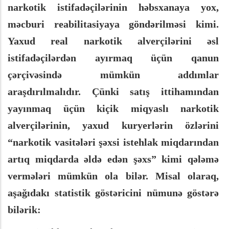
narkotik istifadəçilərinin həbsxanaya yox,
məcburi reabilitasiyaya göndərilməsi kimi.
Yaxud real narkotik alverçilərini əsl
istifadəçilərdən ayırmaq üçün qanun
çərçivəsində mümkün addımlar
araşdırılmalıdır. Çünki satış ittihamından
yayınmaq üçün kiçik miqyaslı narkotik
alverçilərinin, yaxud kuryerlərin özlərini
“narkotik vasitələri şəxsi istehlak miqdarından
artıq miqdarda əldə edən şəxs” kimi qələmə
vermələri mümkün ola bilər. Misal olaraq,
aşağıdakı statistik göstəricini nümunə göstərə
bilərik: