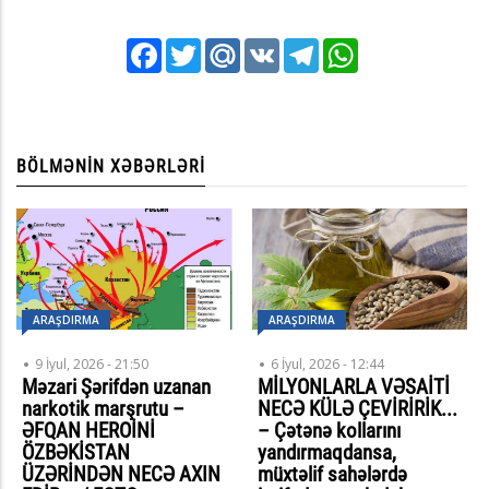
Facebook
Twitter
Mail.Ru
VK
Telegram
WhatsApp
BÖLMƏNIN XƏBƏRLƏRI
ARAŞDIRMA
ARAŞDIRMA
9 İyul, 2026 - 21:50
6 İyul, 2026 - 12:44
Məzari Şərifdən uzanan
MİLYONLARLA VƏSAİTİ
narkotik marşrutu –
NECƏ KÜLƏ ÇEVİRİRİK...
ƏFQAN HEROİNİ
– Çətənə kollarını
ÖZBƏKİSTAN
yandırmaqdansa,
ÜZƏRİNDƏN NECƏ AXIN
müxtəlif sahələrdə