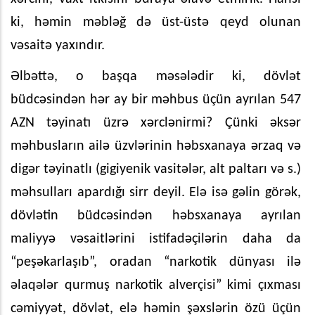
ki, həmin məbləğ də üst-üstə qeyd olunan
vəsaitə yaxındır.
Əlbəttə, o başqa məsələdir ki, dövlət
büdcəsindən hər ay bir məhbus üçün ayrılan 547
AZN təyinatı üzrə xərclənirmi? Çünki əksər
məhbusların ailə üzvlərinin həbsxanaya ərzaq və
digər təyinatlı (gigiyenik vasitələr, alt paltarı və s.)
məhsulları apardığı sirr deyil. Elə isə gəlin görək,
dövlətin büdcəsindən həbsxanaya ayrılan
maliyyə vəsaitlərini istifadəçilərin daha da
“peşəkarlaşıb”, oradan “narkotik dünyası ilə
əlaqələr qurmuş narkotik alverçisi” kimi çıxması
cəmiyyət, dövlət, elə həmin şəxslərin özü üçün