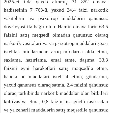
2025-ci ildə qeydə alınmış 31 852 cinayət
hadisəsinin 7 763-ü, yaxud 24,4 faizi narkotik
vasitələrin və psixotrop maddələrin qanunsuz
dövriyyəsi ilə bağlı olub. Həmin cinayətlərin 63,5
faizini satış məqsədi olmadan qanunsuz olaraq
narkotik vasitələri və ya psixotrop maddələri şəxsi
istehlak miqdarından artıq miqdarda əldə etmə,
saxlama, hazırlama, emal etmə, daşıma, 33,3
faizini eyni hərəkətləri satış məqsədilə etmə,
habelə bu maddələri istehsal etmə, göndərmə,
yaxud qanunsuz olaraq satma, 2,4 faizini qanunsuz
olaraq tərkibində narkotik maddələr olan bitkiləri
kultivasiya etmə, 0,8 faizini isə güclü təsir edən
və ya zəhərli maddələrin satış məqsədilə qanunsuz