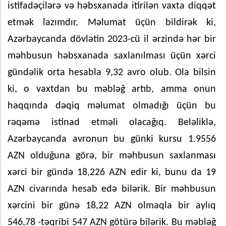
istifadəçilərə və həbsxanada itirilən vaxta diqqət
etmək lazımdır. Məlumat üçün bildirək ki,
Azərbaycanda dövlətin 2023-cü il ərzində hər bir
məhbusun həbsxanada saxlanılması üçün xərci
gündəlik orta hesabla 9,32 avro olub. Ola bilsin
ki, o vaxtdan bu məbləğ artıb, amma onun
haqqında dəqiq məlumat olmadığı üçün bu
rəqəmə istinad etməli olacağıq. Beləliklə,
Azərbaycanda avronun bu günki kursu 1.9556
AZN olduğuna görə, bir məhbusun saxlanması
xərci bir gündə 18,226 AZN edir ki, bunu da 19
AZN civarında hesab edə bilərik. Bir məhbusun
xərcini bir günə 18,22 AZN olmaqla bir aylıq
546,78 -təqribi 547 AZN götürə bilərik. Bu məbləğ