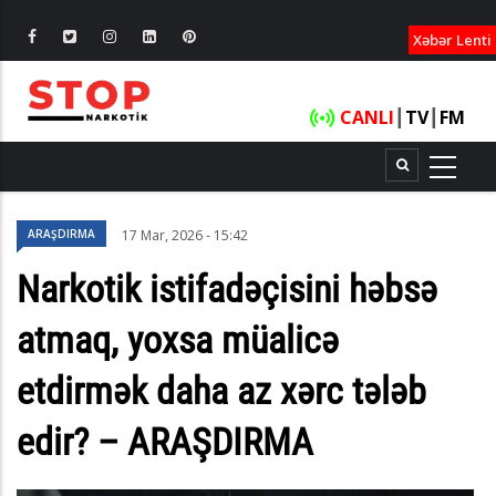
XƏBƏRLƏ
Xəbər Lenti
CANLI
┃
TV
┃
FM
ARAŞDIRMA
17 Mar, 2026 - 15:42
Narkotik istifadəçisini həbsə
atmaq, yoxsa müalicə
etdirmək daha az xərc tələb
edir? – ARAŞDIRMA