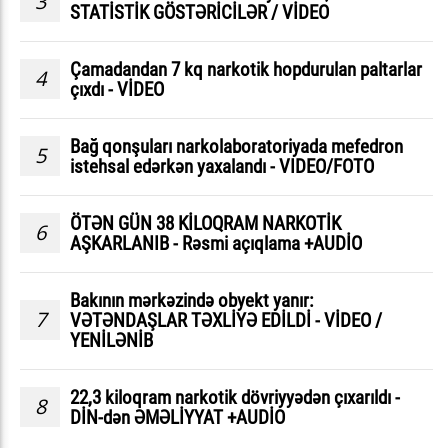
3
STATİSTİK GÖSTƏRİCİLƏR / VİDEO
Çamadandan 7 kq narkotik hopdurulan paltarlar
4
çıxdı - VİDEO
Bağ qonşuları narkolaboratoriyada mefedron
5
istehsal edərkən yaxalandı - VIDEO/FOTO
ÖTƏN GÜN 38 KİLOQRAM NARKOTİK
6
AŞKARLANIB - Rəsmi açıqlama +AUDİO
Bakının mərkəzində obyekt yanır:
7
VƏTƏNDAŞLAR TƏXLİYƏ EDİLDİ - VİDEO /
YENİLƏNİB
22,3 kiloqram narkotik dövriyyədən çıxarıldı -
8
DİN-dən ƏMƏLİYYAT +AUDİO