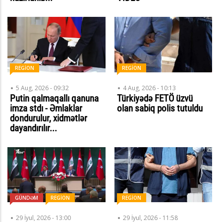
REGİON
REGİON
5 Aug, 2026 - 09:32
4 Aug, 2026 - 10:13
Putin qalmaqallı qanuna
Türkiyədə FETÖ üzvü
imza stdı - Əmlaklar
olan sabiq polis tutuldu
dondurulur, xidmətlər
dayandırılır...
GÜNDƏM
REGİON
REGİON
29 İyul, 2026 - 13:00
29 İyul, 2026 - 11:58