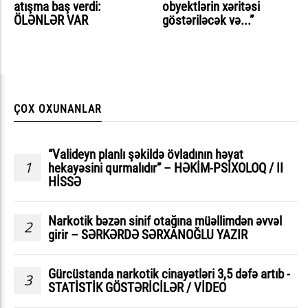
atışma baş verdi:
obyektlərin xəritəsi
ÖLƏNLƏR VAR
göstəriləcək və...”
ÇOX OXUNANLAR
“Valideyn planlı şəkildə övladının həyat
1
hekayəsini qurmalıdır” – HƏKİM-PSİXOLOQ / II
HİSSƏ
Narkotik bəzən sinif otağına müəllimdən əvvəl
2
girir – SƏRKƏRDƏ SƏRXANOĞLU YAZIR
Gürcüstanda narkotik cinayətləri 3,5 dəfə artıb -
3
STATİSTİK GÖSTƏRİCİLƏR / VİDEO