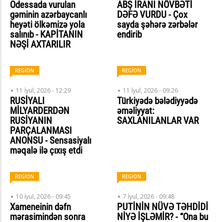
Odessada vurulan
ABŞ İRANI NÖVBƏTİ
gəminin azərbaycanlı
DƏFƏ VURDU - Çox
heyəti ölkəmizə yola
sayda şəhərə zərbələr
salınıb - KAPİTANIN
endirib
NƏŞİ AXTARILIR
REGİON
REGİON
11 İyul, 2026 - 12:29
11 İyul, 2026 - 09:26
RUSİYALI
Türkiyədə bələdiyyədə
MİLYARDERDƏN
əməliyyat:
RUSİYANIN
SAXLANILANLAR VAR
PARÇALANMASI
ANONSU - Sensasiyalı
məqalə ilə çıxış etdi
REGİON
REGİON
10 İyul, 2026 - 09:45
7 İyul, 2026 - 09:48
Xameneinin dəfn
PUTİNİN NÜVƏ TƏHDİDİ
mərasimindən sonra
NİYƏ İŞLƏMİR? - “Ona bu