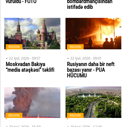
vuruldu - FOTO
bombardmançısından
istifadə edib
REGİON
REGİON
22 İyul, 2026 - 09:57
22 İyul, 2026 - 09:01
Moskvadan Bakıya
Rusiyanın daha bir neft
“media atəşkəsi” təklifi
bazası yanır - PUA
HÜCUMU
REGİON
REGİON
20 İyul, 2026 - 15:30
20 İyul, 2026 - 12:40