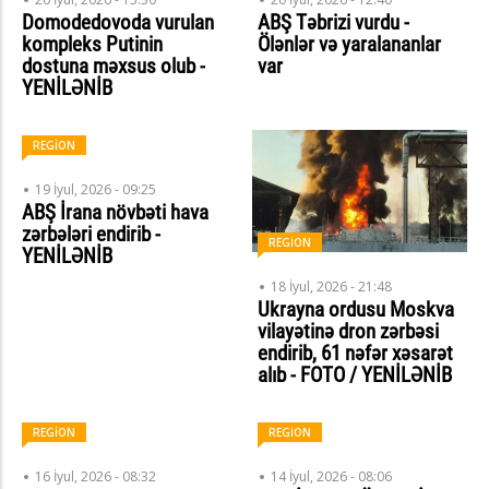
Domodedovoda vurulan
ABŞ Təbrizi vurdu -
kompleks Putinin
Ölənlər və yaralananlar
dostuna məxsus olub -
var
YENİLƏNİB
REGİON
19 İyul, 2026 - 09:25
ABŞ İrana növbəti hava
zərbələri endirib -
REGİON
YENİLƏNİB
18 İyul, 2026 - 21:48
Ukrayna ordusu Moskva
vilayətinə dron zərbəsi
endirib, 61 nəfər xəsarət
alıb - FOTO / YENİLƏNİB
REGİON
REGİON
16 İyul, 2026 - 08:32
14 İyul, 2026 - 08:06