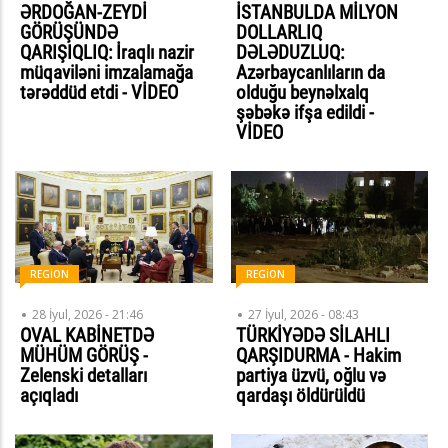
ƏRDOĞAN-ZEYDİ
İSTANBULDA MİLYON
GÖRÜŞÜNDƏ
DOLLARLIQ
QARIŞIQLIQ: İraqlı nazir
DƏLƏDUZLUQ:
müqaviləni imzalamağa
Azərbaycanlıların da
tərəddüd etdi - VİDEO
olduğu beynəlxalq
şəbəkə ifşa edildi -
VİDEO
REGİON
REGİON
28 İyul, 2026 - 21:46
27 İyul, 2026 - 08:43
OVAL KABİNETDƏ
TÜRKİYƏDƏ SİLAHLI
MÜHÜM GÖRÜŞ -
QARŞIDURMA - Hakim
Zelenski detalları
partiya üzvü, oğlu və
açıqladı
qardaşı öldürüldü