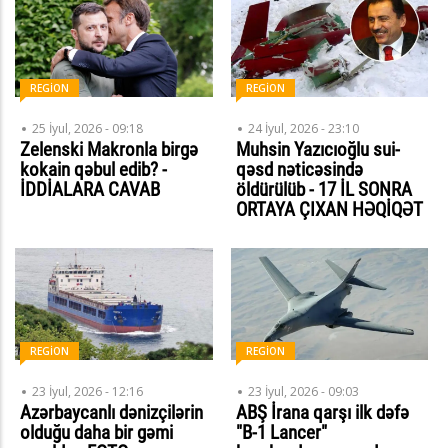
REGİON
REGİON
25 İyul, 2026 - 09:18
24 İyul, 2026 - 23:10
Zelenski Makronla birgə
Muhsin Yazıcıoğlu sui-
kokain qəbul edib? -
qəsd nəticəsində
İDDİALARA CAVAB
öldürülüb - 17 İL SONRA
ORTAYA ÇIXAN HƏQİQƏT
REGİON
REGİON
23 İyul, 2026 - 12:16
23 İyul, 2026 - 09:03
Azərbaycanlı dənizçilərin
ABŞ İrana qarşı ilk dəfə
olduğu daha bir gəmi
"B-1 Lancer"