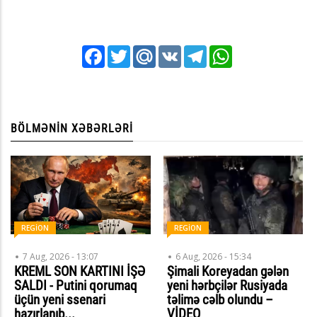
Facebook
Twitter
Mail.Ru
VK
Telegram
WhatsApp
BÖLMƏNIN XƏBƏRLƏRI
REGİON
REGİON
7 Aug, 2026 - 13:07
6 Aug, 2026 - 15:34
KREML SON KARTINI İŞƏ
Şimali Koreyadan gələn
SALDI - Putini qorumaq
yeni hərbçilər Rusiyada
üçün yeni ssenari
təlimə cəlb olundu –
hazırlanıb...
VİDEO