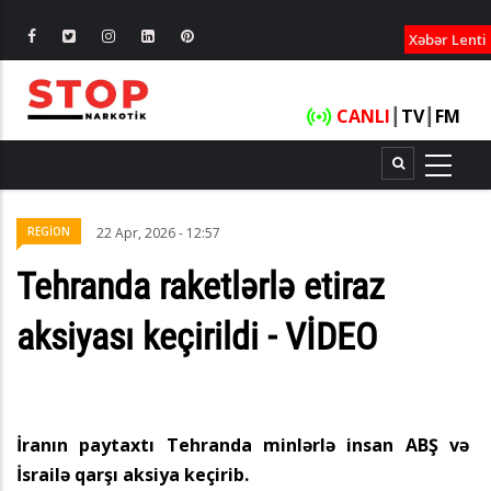
XƏBƏRLƏ
Xəbər Lenti
CANLI
┃
TV
┃
FM
REGİON
22 Apr, 2026 - 12:57
Tehranda raketlərlə etiraz
aksiyası keçirildi - VİDEO
İranın paytaxtı Tehranda minlərlə insan ABŞ və
İsrailə qarşı aksiya keçirib.