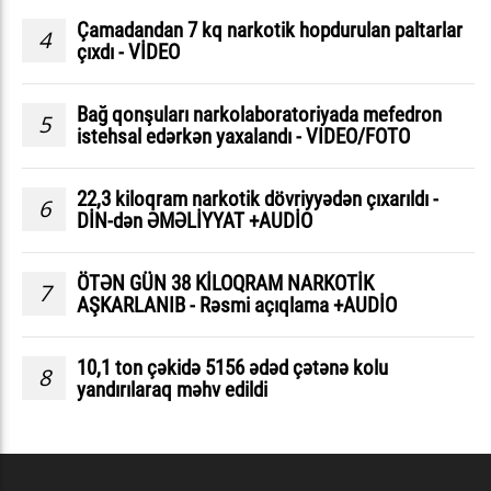
Çamadandan 7 kq narkotik hopdurulan paltarlar
4
çıxdı - VİDEO
Bağ qonşuları narkolaboratoriyada mefedron
5
istehsal edərkən yaxalandı - VIDEO/FOTO
22,3 kiloqram narkotik dövriyyədən çıxarıldı -
6
DİN-dən ƏMƏLİYYAT +AUDİO
ÖTƏN GÜN 38 KİLOQRAM NARKOTİK
7
AŞKARLANIB - Rəsmi açıqlama +AUDİO
10,1 ton çəkidə 5156 ədəd çətənə kolu
8
yandırılaraq məhv edildi