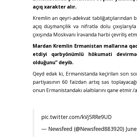
açıq xarakter alır.
Kremlin ən qeyri-adekvat təbliğatçılarından 
açıq düşmənçilik və nifrətlə dolu çıxışlarıy
çıxışında Moskvanı İrəvanda hərbi çevriliş etm
Mardan Kremlin Ermənistan mallarına qad
etdiyi qərbyönümlü hökuməti devirmə
olduğunu” deyib.
Qeyd edək ki, Ermənistanda keçirilən son so
partiyasının 60 faizdən artıq səs toplayacağ
onun Ermənistandakı əlaltılarını qane etmir./a
pic.twitter.com/kVj5RRe9UD
— Newsfeed (@Newsfeed883920)
June