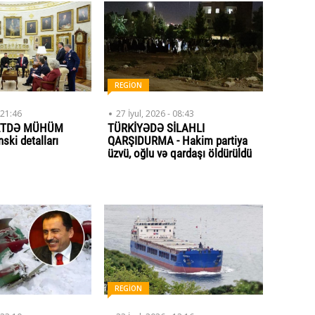
REGİON
 21:46
27 İyul, 2026 - 08:43
ETDƏ MÜHÜM
TÜRKİYƏDƏ SİLAHLI
ski detalları
QARŞIDURMA - Hakim partiya
üzvü, oğlu və qardaşı öldürüldü
REGİON