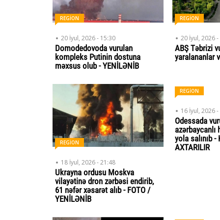
REGİON
REGİON
20 İyul, 2026 - 15:30
20 İyul, 2026 -
Domodedovoda vurulan
ABŞ Təbrizi vu
kompleks Putinin dostuna
yaralananlar 
məxsus olub - YENİLƏNİB
REGİON
16 İyul, 2026 -
Odessada vur
azərbaycanlı 
yola salınıb 
REGİON
AXTARILIR
18 İyul, 2026 - 21:48
Ukrayna ordusu Moskva
vilayətinə dron zərbəsi endirib,
61 nəfər xəsarət alıb - FOTO /
YENİLƏNİB