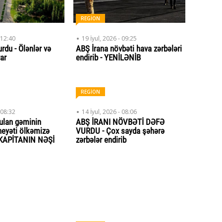
REGİON
 12:40
19 İyul, 2026 - 09:25
rdu - Ölənlər və
ABŞ İrana növbəti hava zərbələri
var
endirib - YENİLƏNİB
REGİON
 08:32
14 İyul, 2026 - 08:06
ulan gəminin
ABŞ İRANI NÖVBƏTİ DƏFƏ
heyəti ölkəmizə
VURDU - Çox sayda şəhərə
- KAPİTANIN NƏŞİ
zərbələr endirib