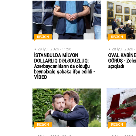
REGİON
REGİON
29 İyul, 2026 - 11:58
28 İyul, 2026 -
İSTANBULDA MİLYON
OVAL KABİN
DOLLARLIQ DƏLƏDUZLUQ:
GÖRÜŞ - Zelen
Azərbaycanlıların da olduğu
açıqladı
beynəlxalq şəbəkə ifşa edildi -
VİDEO
REGİON
REGİON