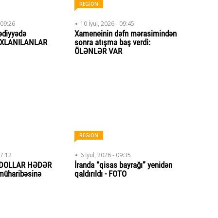
REGİON
 09:26
10 İyul, 2026 - 09:45
ədiyyədə
Xameneinin dəfn mərasimindən
SAXLANILANLAR
sonra atışma baş verdi:
ÖLƏNLƏR VAR
REGİON
17:12
6 İyul, 2026 - 09:35
 DOLLAR HƏDƏR
İranda “qisas bayrağı” yenidən
 müharibəsinə
qaldırıldı - FOTO