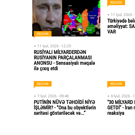
REGİON
11 İyul, 2026 -
Türkiyədə bəl
əməliyyat: 
VAR
REGİON
11 İyul, 2026 - 12:29
RUSİYALI MİLYARDERDƏN
RUSİYANIN PARÇALANMASI
ANONSU - Sensasiyalı məqalə
ilə çıxış etdi
REGİON
REGİON
7 İyul, 2026 - 09:48
6 İyul, 2026 - 
PUTİNİN NÜVƏ TƏHDİDİ NİYƏ
"30 MİLYARD
İŞLƏMİR? - “Ona bu obyektlərin
GETDİ" - İran
xəritəsi göstəriləcək və...”
reaksiya