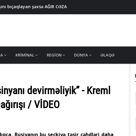
şını bıçaqlayan şəxsə AĞIR CƏZA
309 ədəd həb... - DSX MƏLUMAT YAYDI / FOTOLAR
d xəbər
n daha 5 nəfər tapıldı - RƏSMİ AÇIQLAMA
.. - Naxçıvanda yüzlərlə şəxs saxlanıldı
MA
KRIMINAL
REGION
DÜNYA
ƏLAQƏ
nyanı devirməliyik” - Kreml
çağırışı / VİDEO
qca, Rusiyanın bu seçkiyə təsir cəhdləri daha