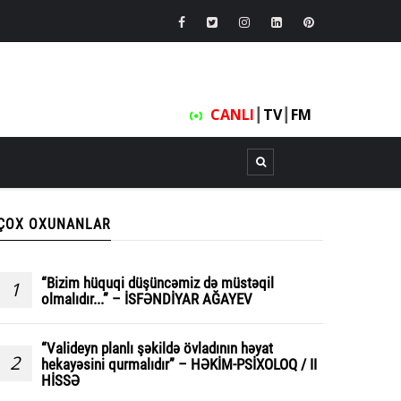
CANLI
┃
TV
┃
FM
ÇOX OXUNANLAR
“Bizim hüquqi düşüncəmiz də müstəqil
1
olmalıdır...” – İSFƏNDİYAR AĞAYEV
“Valideyn planlı şəkildə övladının həyat
2
hekayəsini qurmalıdır” – HƏKİM-PSİXOLOQ / II
HİSSƏ