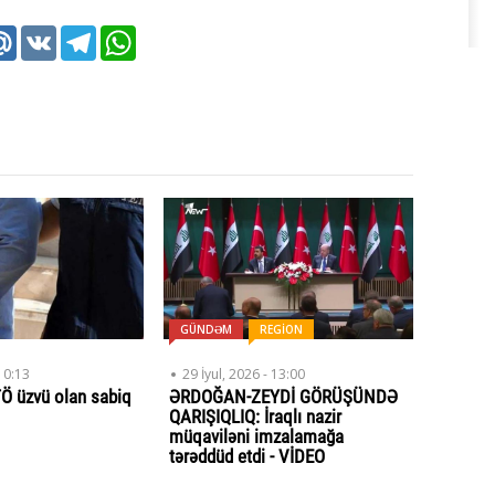
k
tter
Mail.Ru
VK
Telegram
WhatsApp
GÜNDƏM
REGİON
10:13
29 İyul, 2026 - 13:00
Ö üzvü olan sabiq
ƏRDOĞAN-ZEYDİ GÖRÜŞÜNDƏ
QARIŞIQLIQ: İraqlı nazir
müqaviləni imzalamağa
tərəddüd etdi - VİDEO