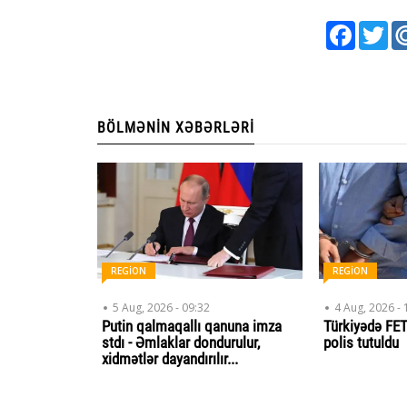
Faceboo
Twi
BÖLMƏNIN XƏBƏRLƏRI
REGİON
REGİON
5 Aug, 2026 - 09:32
4 Aug, 2026 - 
Putin qalmaqallı qanuna imza
Türkiyədə FET
stdı - Əmlaklar dondurulur,
polis tutuldu
xidmətlər dayandırılır...