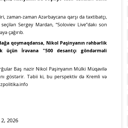
biri, zaman-zaman Azərbaycana qarşı da təxtibatçı,
la seçilən Sergey Mardan, “Soloviev Live”dakı son
əyə çağırıb.
ağa qoymaqdansa, Nikol Paşinyanın rəhbərlik
k üçün İrəvana "500 desantçı göndərməli
rğular Baş nazir Nikol Paşinyanın Mülki Müqavilə
ını göstərir. Təbii ki, bu perspektiv də Kremli və
zpolitika.info
 2, 2026