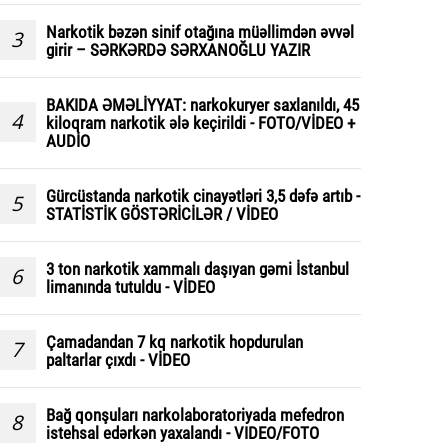
Narkotik bəzən sinif otağına müəllimdən əvvəl
3
girir – SƏRKƏRDƏ SƏRXANOĞLU YAZIR
BAKIDA ƏMƏLİYYAT: narkokuryer saxlanıldı, 45
4
kiloqram narkotik ələ keçirildi - FOTO/VİDEO +
AUDİO
Gürcüstanda narkotik cinayətləri 3,5 dəfə artıb -
5
STATİSTİK GÖSTƏRİCİLƏR / VİDEO
3 ton narkotik xammalı daşıyan gəmi İstanbul
6
limanında tutuldu - VİDEO
Çamadandan 7 kq narkotik hopdurulan
7
paltarlar çıxdı - VİDEO
Bağ qonşuları narkolaboratoriyada mefedron
8
istehsal edərkən yaxalandı - VIDEO/FOTO