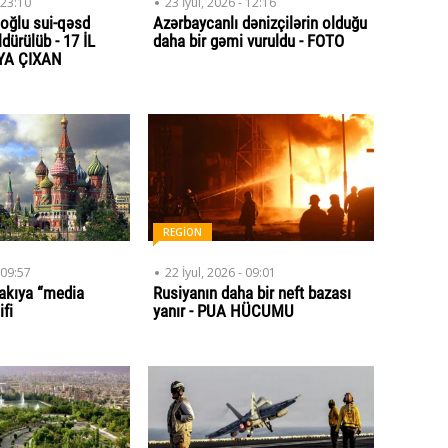
 23:10
23 İyul, 2026 - 12:16
oğlu sui-qəsd
Azərbaycanlı dənizçilərin olduğu
dürülüb - 17 İL
daha bir gəmi vuruldu - FOTO
YA ÇIXAN
REGİON
 09:57
22 İyul, 2026 - 09:01
akıya “media
Rusiyanın daha bir neft bazası
ifi
yanır - PUA HÜCUMU