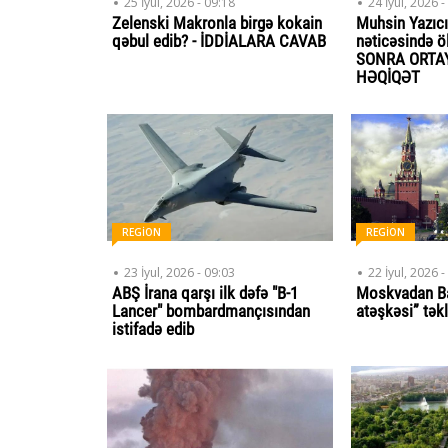
25 İyul, 2026 - 09:18
24 İyul, 2026 -
Zelenski Makronla birgə kokain
Muhsin Yazıcı
qəbul edib? - İDDİALARA CAVAB
nəticəsində öl
SONRA ORTA
HƏQİQƏT
REGİON
REGİON
23 İyul, 2026 - 09:03
22 İyul, 2026 -
ABŞ İrana qarşı ilk dəfə "B-1
Moskvadan B
Lancer" bombardmançısından
atəşkəsi” təkl
istifadə edib