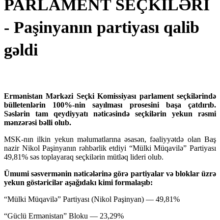
PARLAMENT SEÇKİLƏRİ
- Paşinyanın partiyası qalib
gəldi
Ermənistan Mərkəzi Seçki Komissiyası parlament seçkilərində
bülletenlərin 100%-nin sayılması prosesini başa çatdırıb.
Səslərin tam qeydiyyatı nəticəsində seçkilərin yekun rəsmi
mənzərəsi bəlli olub.
MSK-nın ilkin yekun məlumatlarına əsasən, fəaliyyətdə olan Baş
nazir Nikol Paşinyanın rəhbərlik etdiyi “Mülki Müqavilə” Partiyası
49,81% səs toplayaraq seçkilərin mütləq lideri olub.
Ümumi səsvermənin nəticələrinə görə partiyalar və bloklar üzrə
yekun göstəricilər aşağıdakı kimi formalaşıb:
“Mülki Müqavilə” Partiyası (Nikol Paşinyan) — 49,81%
“Güclü Ermənistan” Bloku — 23,29%