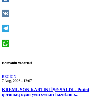
Mail.Ru
VK
Telegram
WhatsApp
Bölmənin xəbərləri
REGİON
7 Aug, 2026 - 13:07
KREML SON KARTINI İŞƏ SALDI - Putini
qorumaq üçün yeni ssenari hazırlanıb...