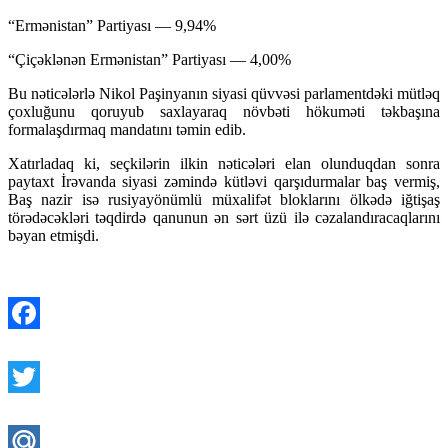
“Ermənistan” Partiyası — 9,94%
“Çiçəklənən Ermənistan” Partiyası — 4,00%
Bu nəticələrlə Nikol Paşinyanın siyasi qüvvəsi parlamentdəki mütləq
çoxluğunu qoruyub saxlayaraq növbəti hökuməti təkbaşına
formalaşdırmaq mandatını təmin edib.
Xatırladaq ki, seçkilərin ilkin nəticələri elan olunduqdan sonra
paytaxt İrəvanda siyasi zəmində kütləvi qarşıdurmalar baş vermiş,
Baş nazir isə rusiyayönümlü müxalifət bloklarını ölkədə iğtişaş
törədəcəkləri təqdirdə qanunun ən sərt üzü ilə cəzalandıracaqlarını
bəyan etmişdi.
Facebook
Twitter