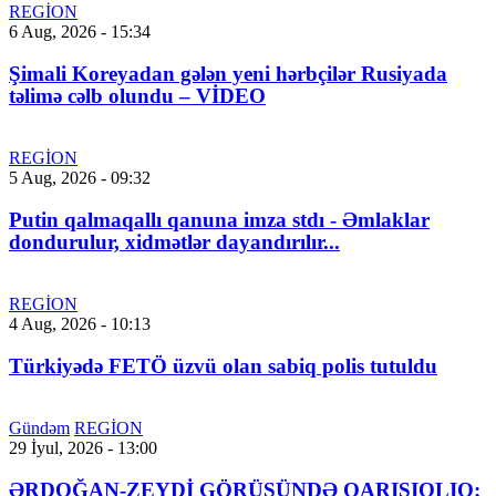
REGİON
6 Aug, 2026 - 15:34
Şimali Koreyadan gələn yeni hərbçilər Rusiyada
təlimə cəlb olundu – VİDEO
REGİON
5 Aug, 2026 - 09:32
Putin qalmaqallı qanuna imza stdı - Əmlaklar
dondurulur, xidmətlər dayandırılır...
REGİON
4 Aug, 2026 - 10:13
Türkiyədə FETÖ üzvü olan sabiq polis tutuldu
Gündəm
REGİON
29 İyul, 2026 - 13:00
ƏRDOĞAN-ZEYDİ GÖRÜŞÜNDƏ QARIŞIQLIQ: