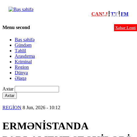
CANLI
┃
TV
┃
FM
Xəbərlər
Menu second
Xəbər Lenti
Baş səhifə
Gündəm
Təhlil
Araşdırma
Kriminal
Region
Dünya
Əlaqə
Axtar
REGİON
8 Jun, 2026 - 10:12
ERMƏNİSTANDA