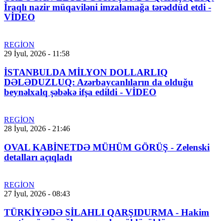
İraqlı nazir müqaviləni imzalamağa tərəddüd etdi -
VİDEO
REGİON
29 İyul, 2026 - 11:58
İSTANBULDA MİLYON DOLLARLIQ
DƏLƏDUZLUQ: Azərbaycanlıların da olduğu
beynəlxalq şəbəkə ifşa edildi - VİDEO
REGİON
28 İyul, 2026 - 21:46
OVAL KABİNETDƏ MÜHÜM GÖRÜŞ - Zelenski
detalları açıqladı
REGİON
27 İyul, 2026 - 08:43
TÜRKİYƏDƏ SİLAHLI QARŞIDURMA - Hakim