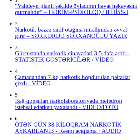
“Valideyn planlı şəkildə övladının həyat hekayəsini
qurmalıdır” – HƏKİM-PSİXOLOQ / II HİSSƏ
2
Narkotik bəzən sinif otağına müəllimdən əvvəl
girir – SƏRKƏRDƏ SƏRXANOĞLU YAZIR
3
Gürcüstanda narkotik cinayətləri 3,5 dəfə artıb -
STATİSTİK GÖSTƏRİCİLƏR / VİDEO
4
Çamadandan 7 kq narkotik hopdurulan paltarlar
çıxdı - VİDEO
5
Bağ qonşuları narkolaboratoriyada mefedron
istehsal edərkən yaxalandı - VIDEO/FOTO
6
ÖTƏN GÜN 38 KİLOQRAM NARKOTİK
AŞKARLANIB - Rəsmi açıqlama +AUDİO