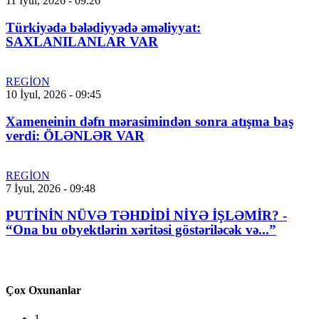
11 İyul, 2026 - 09:26
Türkiyədə bələdiyyədə əməliyyat:
SAXLANILANLAR VAR
REGİON
10 İyul, 2026 - 09:45
Xameneinin dəfn mərasimindən sonra atışma baş
verdi: ÖLƏNLƏR VAR
REGİON
7 İyul, 2026 - 09:48
PUTİNİN NÜVƏ TƏHDİDİ NİYƏ İŞLƏMİR? -
“Ona bu obyektlərin xəritəsi göstəriləcək və...”
Çox Oxunanlar
1