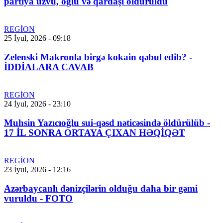
partiya üzvü, oğlu və qardaşı öldürüldü
REGİON
25 İyul, 2026 - 09:18
Zelenski Makronla birgə kokain qəbul edib? -
İDDİALARA CAVAB
REGİON
24 İyul, 2026 - 23:10
Muhsin Yazıcıoğlu sui-qəsd nəticəsində öldürülüb -
17 İL SONRA ORTAYA ÇIXAN HƏQİQƏT
REGİON
23 İyul, 2026 - 12:16
Azərbaycanlı dənizçilərin olduğu daha bir gəmi
vuruldu - FOTO