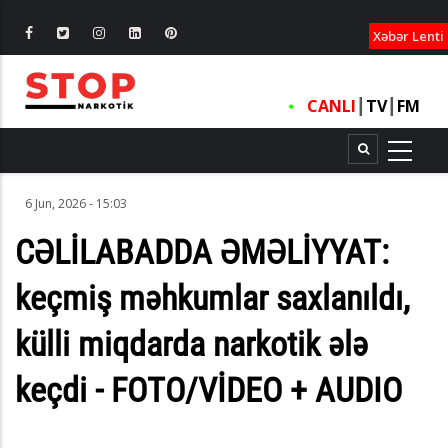
XƏBƏRLƏ
Xəbər Lenti
CANLI
┃
TV
┃
FM
6 Jun, 2026 - 15:03
CƏLİLABADDA ƏMƏLİYYAT:
keçmiş məhkumlar saxlanıldı,
külli miqdarda narkotik ələ
keçdi - FOTO/VİDEO + AUDIO