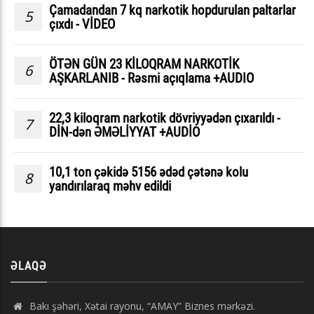
Çamadandan 7 kq narkotik hopdurulan paltarlar
5
çıxdı - VİDEO
ÖTƏN GÜN 23 KİLOQRAM NARKOTİK
6
AŞKARLANIB - Rəsmi açıqlama +AUDIO
22,3 kiloqram narkotik dövriyyədən çıxarıldı -
7
DİN-dən ƏMƏLİYYAT +AUDİO
10,1 ton çəkidə 5156 ədəd çətənə kolu
8
yandırılaraq məhv edildi
ƏLAQƏ
Bakı şəhəri, Xətai rayonu, “AMAY” Biznes mərkəzi.