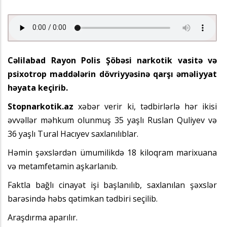
Cəlilabad Rayon Polis Şöbəsi narkotik vasitə və
psixotrop maddələrin dövriyyəsinə qarşı əməliyyat
həyata keçirib.
Stopnarkotik.az
xəbər verir ki, tədbirlərlə hər ikisi
əvvəllər məhkum olunmuş 35 yaşlı Ruslan Quliyev və
36 yaşlı Tural Hacıyev saxlanılıblar.
Həmin şəxslərdən ümumilikdə 18 kiloqram marixuana
və metamfetamin aşkarlanıb.
Faktla bağlı cinayət işi başlanılıb, saxlanılan şəxslər
barəsində həbs qətimkan tədbiri seçilib.
Araşdırma aparılır.