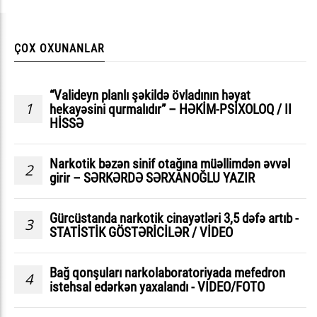
ÇOX OXUNANLAR
“Valideyn planlı şəkildə övladının həyat
1
hekayəsini qurmalıdır” – HƏKİM-PSİXOLOQ / II
HİSSƏ
Narkotik bəzən sinif otağına müəllimdən əvvəl
2
girir – SƏRKƏRDƏ SƏRXANOĞLU YAZIR
Gürcüstanda narkotik cinayətləri 3,5 dəfə artıb -
3
STATİSTİK GÖSTƏRİCİLƏR / VİDEO
Bağ qonşuları narkolaboratoriyada mefedron
4
istehsal edərkən yaxalandı - VIDEO/FOTO