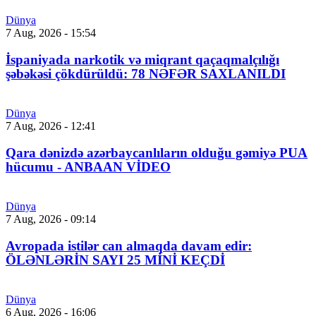
Dünya
7 Aug, 2026 - 15:54
İspaniyada narkotik və miqrant qaçaqmalçılığı
şəbəkəsi çökdürüldü: 78 NƏFƏR SAXLANILDI
Dünya
7 Aug, 2026 - 12:41
Qara dənizdə azərbaycanlıların olduğu gəmiyə PUA
hücumu - ANBAAN VİDEO
Dünya
7 Aug, 2026 - 09:14
Avropada istilər can almaqda davam edir:
ÖLƏNLƏRİN SAYI 25 MİNİ KEÇDİ
Dünya
6 Aug, 2026 - 16:06