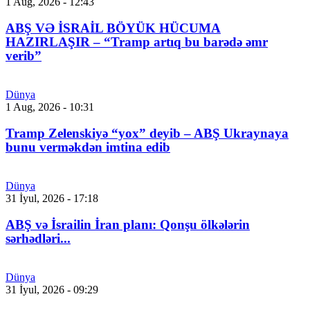
1 Aug, 2026 - 12:43
ABŞ VƏ İSRAİL BÖYÜK HÜCUMA
HAZIRLAŞIR – “Tramp artıq bu barədə əmr
verib”
Dünya
1 Aug, 2026 - 10:31
Tramp Zelenskiyə “yox” deyib – ABŞ Ukraynaya
bunu verməkdən imtina edib
Dünya
31 İyul, 2026 - 17:18
ABŞ və İsrailin İran planı: Qonşu ölkələrin
sərhədləri...
Dünya
31 İyul, 2026 - 09:29