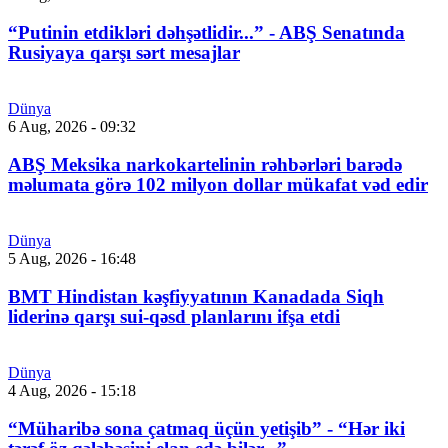
“Putinin etdikləri dəhşətlidir...” - ABŞ Senatında
Rusiyaya qarşı sərt mesajlar
Dünya
6 Aug, 2026 - 09:32
ABŞ Meksika narkokartelinin rəhbərləri barədə
məlumata görə 102 milyon dollar mükafat vəd edir
Dünya
5 Aug, 2026 - 16:48
BMT Hindistan kəşfiyyatının Kanadada Siqh
liderinə qarşı sui-qəsd planlarını ifşa etdi
Dünya
4 Aug, 2026 - 15:18
“Müharibə sona çatmaq üçün yetişib” - “Hər iki