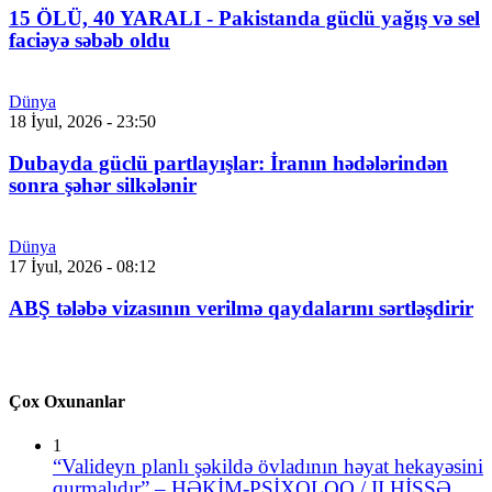
15 ÖLÜ, 40 YARALI - Pakistanda güclü yağış və sel
faciəyə səbəb oldu
Dünya
18 İyul, 2026 - 23:50
Dubayda güclü partlayışlar: İranın hədələrindən
sonra şəhər silkələnir
Dünya
17 İyul, 2026 - 08:12
ABŞ tələbə vizasının verilmə qaydalarını sərtləşdirir
Çox Oxunanlar
1
“Valideyn planlı şəkildə övladının həyat hekayəsini
qurmalıdır” – HƏKİM-PSİXOLOQ / II HİSSƏ