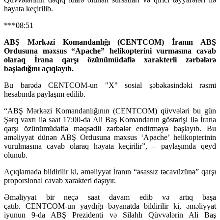
həyata keçirilib.
***08:51
ABŞ Mərkəzi Komandanlığı (CENTCOM) İranın ABŞ
Ordusuna məxsus “Apache” helikopterini vurmasına cavab
olaraq İrana qarşı özünümüdafiə xarakterli zərbələrə
başladığını açıqlayıb.
Bu barədə CENTCOM-un "X" sosial şəbəkəsindəki rəsmi
hesabında paylaşım edilib.
“ABŞ Mərkəzi Komandanlığının (CENTCOM) qüvvələri bu gün
Şərq vaxtı ilə saat 17:00-da Ali Baş Komandanın göstərişi ilə İrana
qarşı özünümüdafiə məqsədli zərbələr endirməyə başlayıb. Bu
əməliyyat dünən ABŞ Ordusuna məxsus ‘Apache’ helikopterinin
vurulmasına cavab olaraq həyata keçirilir”, – paylaşımda qeyd
olunub.
Açıqlamada bildirilir ki, əməliyyat İranın “əsassız təcavüzünə” qarşı
proporsional cavab xarakteri daşıyır.
Əməliyyat bir neçə saat davam edib və artıq başa
çatıb. CENTCOM-un yaydığı bəyanatda bildirilir ki, əməliyyat
iyunun 9-da ABŞ Prezidenti və Silahlı Qüvvələrin Ali Baş