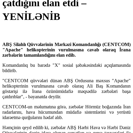
çatdığını elan etdi –
YENİLƏNİB
ABŞ Silahlı Qüvvələrinin Mərkəzi Komandanlığı (CENTCOM)
"Apache" helikopterinin vurulmasına cavab olaraq İrana
zərbələrin tamamlandığını elan edib.
Komandanlıq bu barədə "X" sosial şəbəkəsindəki açıqlamasında
bildirib.
"CENTCOM qüvvələri dünən ABŞ Ordusuna məxsus "Apache"
helikopterinin vurulmasına cavab olaraq Ali Baş Komandanın
göstərişi ilə İrana özünümüdafiə məqsədilə zərbələri başa
çatdırıblar", - bəyanatda deyilir.
CENTCOM-un məlumatına görə, zərbələr Hörmüz boğazında İran
radarlarını, hava hücumundan müdafiə sistemlərini və yerüstü
idarəetmə qurğularını hədəf alıb.
Həmçinin qeyd edilib ki, zərbələr ABŞ Hərbi Hava və Hərbi Dəniz
Qüvvələrinin dəqiq idarə olunan sursatları və qırıcı təyyarələri ilə