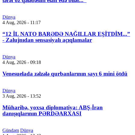
tərəf öz qələbəsini elan edə bilər...”
Dünya
4 Aug, 2026 - 11:17
“12 İL NATO BARƏDƏ NAĞILLAR EŞİTDİM...”
- Zalujnıdan sensasiyalı açıqlamalar
Dünya
4 Aug, 2026 - 09:18
Venesuelada zəlzələ qurbanlarının sayı 6 mini ötdü
Dünya
3 Aug, 2026 - 13:52
Müharibə, yoxsa diplomatiya: ABŞ-İran
danışıqlarının PƏRDƏARXASI
Gündəm
Dünya