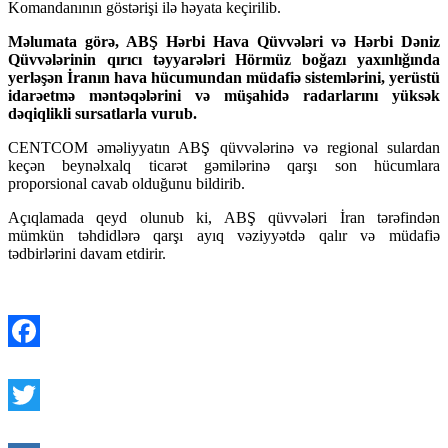
Komandanının göstərişi ilə həyata keçirilib.
Məlumata görə, ABŞ Hərbi Hava Qüvvələri və Hərbi Dəniz
Qüvvələrinin qırıcı təyyarələri Hörmüz boğazı yaxınlığında
yerləşən İranın hava hücumundan müdafiə sistemlərini, yerüstü
idarəetmə məntəqələrini və müşahidə radarlarını yüksək
dəqiqlikli sursatlarla vurub.
CENTCOM əməliyyatın ABŞ qüvvələrinə və regional sulardan
keçən beynəlxalq ticarət gəmilərinə qarşı son hücumlara
proporsional cavab olduğunu bildirib.
Açıqlamada qeyd olunub ki, ABŞ qüvvələri İran tərəfindən
mümkün təhdidlərə qarşı ayıq vəziyyətdə qalır və müdafiə
tədbirlərini davam etdirir.
Facebook
Twitter