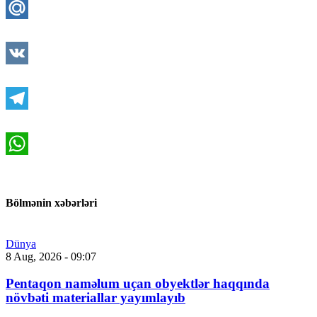
Mail.Ru
VK
Telegram
WhatsApp
Bölmənin xəbərləri
Dünya
8 Aug, 2026 - 09:07
Pentaqon naməlum uçan obyektlər haqqında
növbəti materiallar yayımlayıb