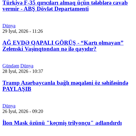
Türkiyə F-35 qırıcıları almaq üçün tələblərə cavab
vermir - ABŞ Dövlət Departamenti
Dünya
29 İyul, 2026 - 11:26
AĞ EVDƏ QAPALI GÖRÜŞ - “Kartı olmayan”
Zelenski Vaşinqtondan nə ilə qayıdır?
Gündəm
Dünya
28 İyul, 2026 - 10:37
Tramp Azərbaycanla bağlı məqaləni öz səhifəsində
PAYLAŞIB
Dünya
26 İyul, 2026 - 09:20
İlon Mask özünü "keçmiş trilyonçu" adlandırdı