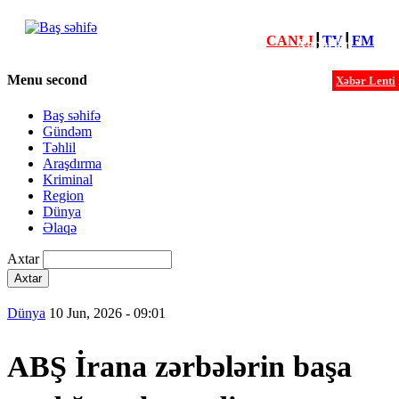
CANLI
┃
TV
┃
FM
Xəbərlər
Menu second
Xəbər Lenti
Baş səhifə
Gündəm
Təhlil
Araşdırma
Kriminal
Region
Dünya
Əlaqə
Axtar
Dünya
10 Jun, 2026 - 09:01
ABŞ İrana zərbələrin başa