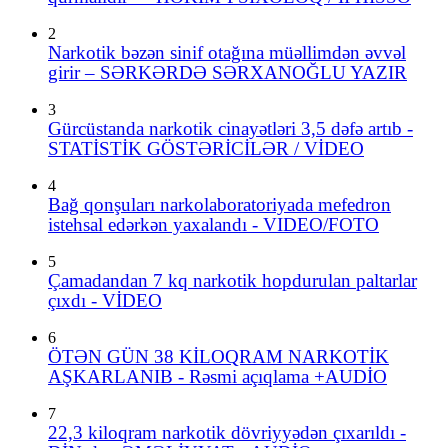
2
Narkotik bəzən sinif otağına müəllimdən əvvəl
girir – SƏRKƏRDƏ SƏRXANOĞLU YAZIR
3
Gürcüstanda narkotik cinayətləri 3,5 dəfə artıb -
STATİSTİK GÖSTƏRİCİLƏR / VİDEO
4
Bağ qonşuları narkolaboratoriyada mefedron
istehsal edərkən yaxalandı - VIDEO/FOTO
5
Çamadandan 7 kq narkotik hopdurulan paltarlar
çıxdı - VİDEO
6
ÖTƏN GÜN 38 KİLOQRAM NARKOTİK
AŞKARLANIB - Rəsmi açıqlama +AUDİO
7
22,3 kiloqram narkotik dövriyyədən çıxarıldı -