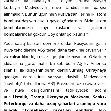
zərbələri ilə hədələyib. O deyib: “Putinə işləyən
kütbeyin Medvedevin nüvə təhdidlərinin qarşısı
alınmalıdır. Bunun üçün mən Rusiya sahillərinə iki atom
bombası daşıyan sualtı qayıq göndərdim. Bizim atom
bombalarımızın sayı rusların və çinlilərin
bombalarından çoxdur. Qoy onlar qorxsunlar”.
Yada salaq ki, son dövrlərə qədər Rusiyadan gələn
nüvə təhdidlərinə ABŞ tərəfi daha təmkinlə cavab verir
və çalışırdılar ki, rusları qıcıqlandırmasınlar. Özlərinin
iddialarına görə, məhz bu səbəbdən Ağ Ev Amerika
silahları ilə Rusiyanın dərinliklərini vurmağı Ukraynaya
qadağan edirdi. İndi vəziyyət dəyişib. Medvedevin
“növbətçi” təhdidlərinə ABŞ Prezidenti özü cavab verir
və nüvə qarşıdurmasını tətikləyəcək addım
atır.
Üstəlik, Tramp Ukraynaya Moskvanı, Sankt-
Peterburqu və daha uzaq şəhərləri asanlıqla vura
biləcək “Tomahawk” raketləri göndərir.
ABŞ