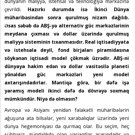
dünyanın maliyyə, istehsal və texnologiya mərkəzinə
çevrildi.
Hazırkı durumda isə İkinci Dünya
müharibəsindən sonra qurulmuş nizam dağılıb.
Əsas səbəb də ABŞ-yə alternativ güc mərkəzlərinin
meydana çıxması və dollar üzərində qurulmuş
maliyyə sisteminin tıxanmasıdır. Real iqtisadiyyata
və istehsala deyil, fond birjaları piramidasına
söykənən iqtisadi model çökmək üzrədir. ABŞ-ni
dünyaya hakim edən və dollar vasitəsilə planeti
yönəldən güc mərkəzləri yeni model
axtarışındadırlar. Məntiqə görə, bir dəfə işə
yaramış modeli ikinci dəfə də dövrəyə soxmaq
mümkündür. Niyə də olmasın?
Avropa və Asiyanı yenidən fəlakətli müharibələrin
ağuşuna ata bilsələr, yeni xarabalıqlar üzərində yeni
dünya hegemoniyası da qurmaq olar. Bu seçim, heç
şübhəsiz, gündəlikdə olan variantlar arasındadır və