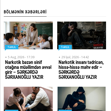
BÖLMƏNIN XƏBƏRLƏRI
TƏHLİL
TƏHLİL
5 Aug, 2026 - 17:39
29 İyul, 2026 - 14:42
Narkotik bəzən sinif
Narkotik insanı tədricən,
otağına müəllimdən əvvəl
hissə-hissə məhv edir –
girir – SƏRKƏRDƏ
SƏRKƏRDƏ
SƏRXANOĞLU YAZIR
SƏRXANOĞLU YAZIR