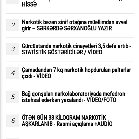
HİSSƏ
Narkotik bəzən sinif otağına müəllimdən əvvəl
2
girir – SƏRKƏRDƏ SƏRXANOĞLU YAZIR
Gürcüstanda narkotik cinayətləri 3,5 dəfə artıb -
3
STATİSTİK GÖSTƏRİCİLƏR / VİDEO
Çamadandan 7 kq narkotik hopdurulan paltarlar
4
çıxdı - VİDEO
Bağ qonşuları narkolaboratoriyada mefedron
5
istehsal edərkən yaxalandı - VIDEO/FOTO
ÖTƏN GÜN 38 KİLOQRAM NARKOTİK
6
AŞKARLANIB - Rəsmi açıqlama +AUDİO