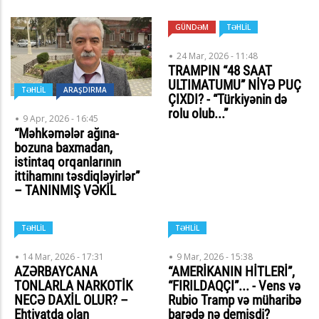
GÜNDƏM
TƏHLİL
24 Mar, 2026 - 11:48
TRAMPIN “48 SAAT
ULTIMATUMU” NİYƏ PUÇ
TƏHLİL
ARAŞDIRMA
ÇIXDI? - “Türkiyənin də
rolu olub...”
9 Apr, 2026 - 16:45
“Məhkəmələr ağına-
bozuna baxmadan,
istintaq orqanlarının
ittihamını təsdiqləyirlər”
– TANINMIŞ VƏKİL
TƏHLİL
TƏHLİL
14 Mar, 2026 - 17:31
9 Mar, 2026 - 15:38
AZƏRBAYCANA
“AMERİKANIN HİTLERİ”,
TONLARLA NARKOTİK
“FIRILDAQÇI”... - Vens və
NECƏ DAXİL OLUR? –
Rubio Tramp və müharibə
Ehtiyatda olan
barədə nə demişdi?