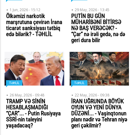
1 Jun, 2026 - 15:12
29 May, 2026 - 13:45
Ölkəmizi narkotik
PUTİN BU GÜN
marşrutuna çevirən İrana
MÜHARİBƏNİ BİTİRSƏ
ticarət sanksiyası tətbiq
NƏ BAŞ VERƏCƏK? -
edə bilərik? - TƏHLİL
“Çar” nə irəli gedə, nə də
geri dura bilir
TƏHLİL
TƏHLİL
26 May, 2026 - 09:48
22 May, 2026 - 09:38
TRAMP VƏ SİNİN
İRAN UĞRUNDA BÖYÜK
HESABLAŞMADIĞI
OYUN VƏ YENİ DÜNYA
“ÇAR”... - Putin Rusiyaya
DÜZƏNİ... - Vaşinqtonun
SSRİ-nin taleyini
planı nədir və Tehran niyə
yaşadacaq?
geri çəkilmir?