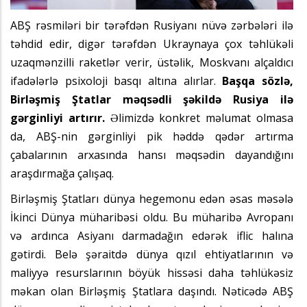
ABŞ rəsmiləri bir tərəfdən Rusiyanı nüvə zərbələri ilə
təhdid edir, digər tərəfdən Ukraynaya çox təhlükəli
uzaqmənzilli raketlər verir, üstəlik, Moskvanı alçaldıcı
ifadələrlə psixoloji basqı altına alırlar.
Başqa sözlə,
Birləşmiş Ştatlar məqsədli şəkildə Rusiya ilə
gərginliyi artırır.
Əlimizdə konkret məlumat olmasa
da, ABŞ-nin gərginliyi pik həddə qədər artırma
çabalarının arxasında hansı məqsədin dayandığını
araşdırmağa çalışaq.
Birləşmiş Ştatları dünya hegemonu edən əsas məsələ
İkinci Dünya müharibəsi oldu. Bu müharibə Avropanı
və ardınca Asiyanı darmadağın edərək iflic halına
gətirdi. Belə şəraitdə dünya qızıl ehtiyatlarının və
maliyyə resurslarının böyük hissəsi daha təhlükəsiz
məkan olan Birləşmiş Ştatlara daşındı. Nəticədə ABŞ