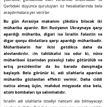
Qərbdəki düşüncə quruluşları öz hesabatlarında belə
araşdırmalara yer verirlər.
Bu gün Avrasiya məkanını çökdürə biləcək iki
müharibə aparılır. Biri Rusiyanın Ukraynaya qarşı
apardığı müharibə, digəri isə İsrailin Fələstin və
digər qonşu dövlətlərə qarşı apardığı müharibədir.
Müharibələrin hər ikisi getdikcə daha da
alovlandırılır. Ən təhlükəlisi isə odur ki, nüvə
müharibəsi üzərindən psixoloji tabu götürülüb və
artıq prezidentlər də bu barədə danışmağa
başlayıb. Belə görünür ki, adi silahlarla aparılan
müharibə gözlənilən effekti vermir. Daha ciddi
nəticə almaq üçün, məhdud miqyasda olsa belə,
atom bombaları işə salınmalıdır.
İsrailin adi silahlarla istədiyi nəticəni ala bilməyəcəyi