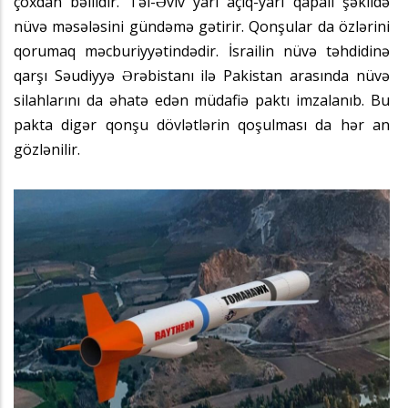
çoxdan bəllidir. Təl-Əviv yarı açıq-yarı qapalı şəkildə
nüvə məsələsini gündəmə gətirir. Qonşular da özlərini
qorumaq məcburiyyətindədir. İsrailin nüvə təhdidinə
qarşı Səudiyyə Ərəbistanı ilə Pakistan arasında nüvə
silahlarını da əhatə edən müdafiə paktı imzalanıb. Bu
pakta digər qonşu dövlətlərin qoşulması da hər an
gözlənilir.