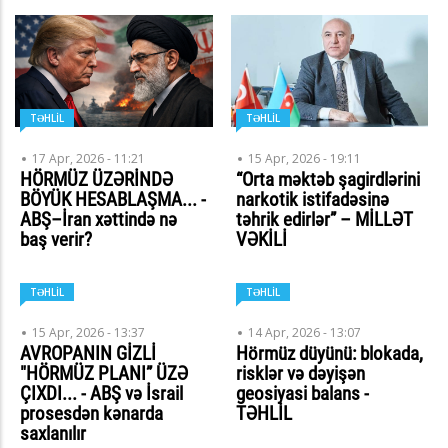
TƏHLİL
TƏHLİL
17 Apr, 2026 - 11:21
15 Apr, 2026 - 19:11
HÖRMÜZ ÜZƏRİNDƏ
“Orta məktəb şagirdlərini
BÖYÜK HESABLAŞMA... -
narkotik istifadəsinə
ABŞ–İran xəttində nə
təhrik edirlər” – MİLLƏT
baş verir?
VƏKİLİ
TƏHLİL
TƏHLİL
15 Apr, 2026 - 13:37
14 Apr, 2026 - 13:07
AVROPANIN GİZLİ
Hörmüz düyünü: blokada,
"HÖRMÜZ PLANI” ÜZƏ
risklər və dəyişən
ÇIXDI... - ABŞ və İsrail
geosiyasi balans -
prosesdən kənarda
TƏHLİL
saxlanılır