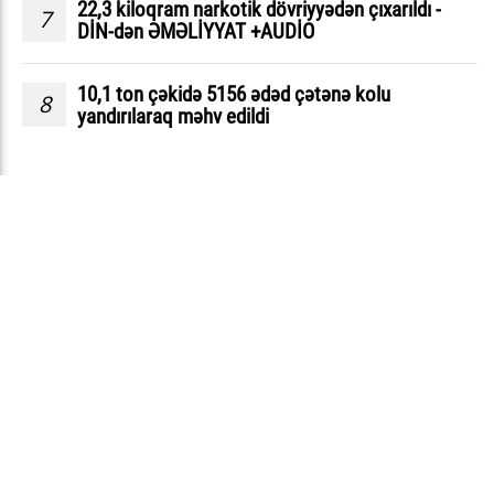
22,3 kiloqram narkotik dövriyyədən çıxarıldı -
7
DİN-dən ƏMƏLİYYAT +AUDİO
10,1 ton çəkidə 5156 ədəd çətənə kolu
8
yandırılaraq məhv edildi
ƏLAQƏ
Bakı şəhəri, Xətai rayonu, “AMAY” Biznes mərkəzi.
077 514 47 01
077 514 47 01
narkotik.az@mail.ru
StopNarkotik.az © Copyright Bütün hüquqlar qorunur.