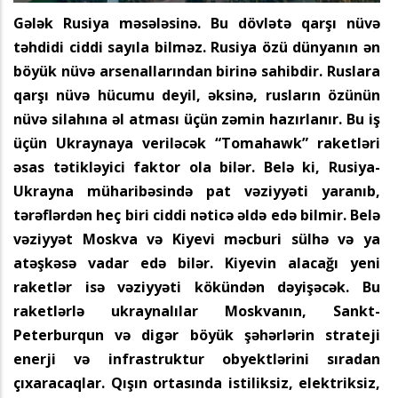
Gələk Rusiya məsələsinə. Bu dövlətə qarşı nüvə
təhdidi ciddi sayıla bilməz. Rusiya özü dünyanın ən
böyük nüvə arsenallarından birinə sahibdir. Ruslara
qarşı nüvə hücumu deyil, əksinə, rusların özünün
nüvə silahına əl atması üçün zəmin hazırlanır. Bu iş
üçün Ukraynaya veriləcək “Tomahawk” raketləri
əsas tətikləyici faktor ola bilər. Belə ki, Rusiya-
Ukrayna müharibəsində pat vəziyyəti yaranıb,
tərəflərdən heç biri ciddi nəticə əldə edə bilmir. Belə
vəziyyət Moskva və Kiyevi məcburi sülhə və ya
atəşkəsə vadar edə bilər. Kiyevin alacağı yeni
raketlər isə vəziyyəti kökündən dəyişəcək. Bu
raketlərlə ukraynalılar Moskvanın, Sankt-
Peterburqun və digər böyük şəhərlərin strateji
enerji və infrastruktur obyektlərini sıradan
çıxaracaqlar. Qışın ortasında istiliksiz, elektriksiz,