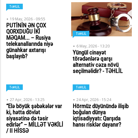
TƏHLİL
19 May, 2026 - 09:55
PUTİNİN ƏN ÇOX
QORXDUĞU İKİ
TƏHLİL
MƏQAM... – Rusiya
telekanallarında niyə
6 May, 2026 - 13:20
günahkar axtarışı
Yüngül cinayət
başlayıb?
törədənlərə qarşı
alternativ cəza növü
seçilməlidir? - TƏHLİL
TƏHLİL
TƏHLİL
27 Apr, 2026 - 13:25
24 Apr, 2026 - 15:24
“Elə böyük şəbəkələr var
Hörmüz düyünündə ilişib
ki, hətta dövlət
boğulan dünya
siyasətinə də təsir
iqtisadiyyatı: Qarşıda
edirlər” – MİLLƏT VƏKİLİ
hansı risklər dayanır?
/ II HİSSƏ