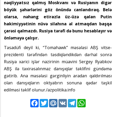
nəqliyyatsız qalmış Moskvanı və Rusiyanın digər
böyük şəhərlərini göz önündə canlandıraq. Belə
olarsa, nəhəng etirazla üz-üzə qalan Putin
hakimiyyətinin nüvə silahına əl atmaqdan başqa
çarəsi qalmazdı. Rusiya tərəfi də bunu hesablayır və
önləməyə çalışır.
Təsadüfi deyil ki, “Tomahawk” məsələsi ABŞ vitse-
prezidenti tərəfindən təsdiqləndikdən dərhal sonra
Rusiya xarici işlər nazirinin müavini Sergey Ryabkov
ABŞ ilə təxirəsalınmaz danışıqlar təklifini gündəmə
gətirib. Ana məsələsi gərginliyin aradan qaldırılması
olan danışıqların oktyabrın sonuna qədər təşkil
edilməsi təklif olunur./azpolitika.info
Facebook
Twitter
Mail.Ru
VK
Telegram
WhatsApp