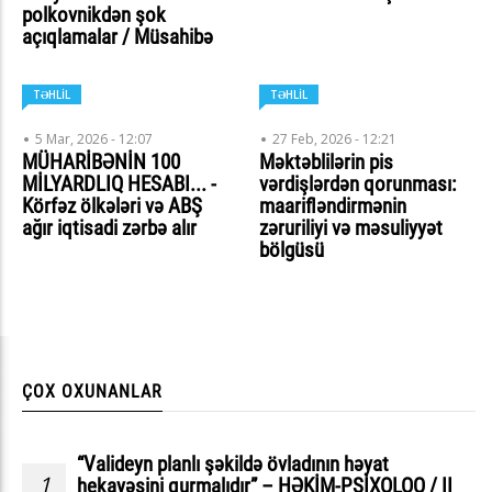
polkovnikdən şok
açıqlamalar / Müsahibə
TƏHLİL
TƏHLİL
5 Mar, 2026 - 12:07
27 Feb, 2026 - 12:21
MÜHARİBƏNİN 100
Məktəblilərin pis
MİLYARDLIQ HESABI... -
vərdişlərdən qorunması:
Körfəz ölkələri və ABŞ
maarifləndirmənin
ağır iqtisadi zərbə alır
zəruriliyi və məsuliyyət
bölgüsü
ÇOX OXUNANLAR
“Valideyn planlı şəkildə övladının həyat
1
hekayəsini qurmalıdır” – HƏKİM-PSİXOLOQ / II