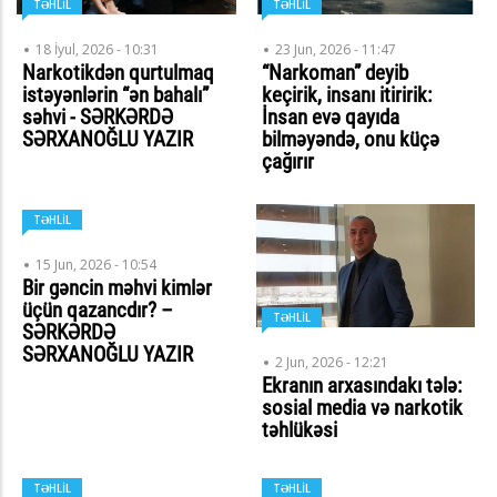
TƏHLİL
TƏHLİL
18 İyul, 2026 - 10:31
23 Jun, 2026 - 11:47
Narkotikdən qurtulmaq
“Narkoman” deyib
istəyənlərin “ən bahalı”
keçirik, insanı itiririk:
səhvi - SƏRKƏRDƏ
İnsan evə qayıda
SƏRXANOĞLU YAZIR
bilməyəndə, onu küçə
çağırır
TƏHLİL
15 Jun, 2026 - 10:54
Bir gəncin məhvi kimlər
üçün qazancdır? –
TƏHLİL
SƏRKƏRDƏ
SƏRXANOĞLU YAZIR
2 Jun, 2026 - 12:21
Ekranın arxasındakı tələ:
sosial media və narkotik
təhlükəsi
TƏHLİL
TƏHLİL