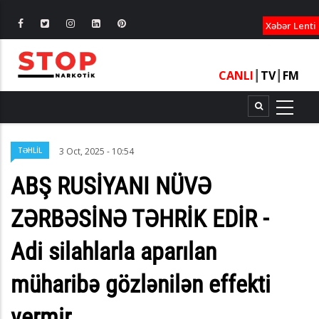
XƏBƏRLƏ
Xəbər Lenti
CANLI
┃
TV
┃
FM
TƏHLİL
3 Oct, 2025 - 10:54
ABŞ RUSİYANI NÜVƏ
ZƏRBƏSİNƏ TƏHRİK EDİR -
Adi silahlarla aparılan
müharibə gözlənilən effekti
vermir...