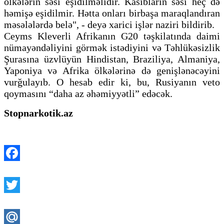
ölkələrin səsi eşidilməlidir. Kasıbların səsi heç də
həmişə eşidilmir. Hətta onları birbaşa maraqlandıran
məsələlərdə belə", - deyə xarici işlər naziri bildirib.
Ceyms Kleverli Afrikanın G20 təşkilatında daimi
nümayəndəliyini görmək istədiyini və Təhlükəsizlik
Şurasına üzvlüyün Hindistan, Braziliya, Almaniya,
Yaponiya və Afrika ölkələrinə də genişlənəcəyini
vurğulayıb. O hesab edir ki, bu, Rusiyanın veto
qoymasını “daha ​​az əhəmiyyətli” edəcək.
Stopnarkotik.az
Facebook
Twitter