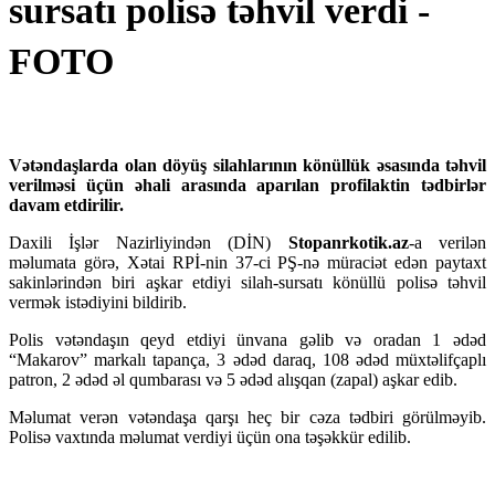
sursatı polisə təhvil verdi -
FOTO
Vətəndaşlarda olan döyüş silahlarının könüllük əsasında təhvil
verilməsi üçün əhali arasında aparılan profilaktin tədbirlər
davam etdirilir.
Daxili İşlər Nazirliyindən (DİN)
Stopanrkotik.az
-a verilən
məlumata görə, Xətai RPİ-nin 37-ci PŞ-nə müraciət edən paytaxt
sakinlərindən biri aşkar etdiyi silah-sursatı könüllü polisə təhvil
vermək istədiyini bildirib.
Polis vətəndaşın qeyd etdiyi ünvana gəlib və oradan 1 ədəd
“Makarov” markalı tapança, 3 ədəd daraq, 108 ədəd müxtəlifçaplı
patron, 2 ədəd əl qumbarası və 5 ədəd alışqan (zapal) aşkar edib.
Məlumat verən vətəndaşa qarşı heç bir cəza tədbiri görülməyib.
Polisə vaxtında məlumat verdiyi üçün ona təşəkkür edilib.