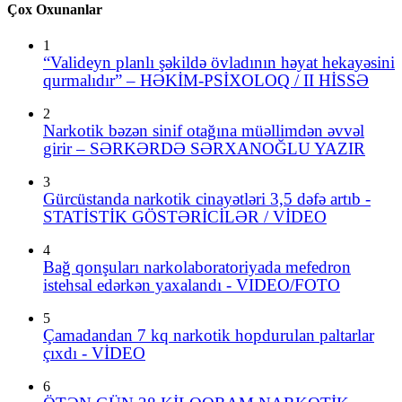
Çox Oxunanlar
1
“Valideyn planlı şəkildə övladının həyat hekayəsini
qurmalıdır” – HƏKİM-PSİXOLOQ / II HİSSƏ
2
Narkotik bəzən sinif otağına müəllimdən əvvəl
girir – SƏRKƏRDƏ SƏRXANOĞLU YAZIR
3
Gürcüstanda narkotik cinayətləri 3,5 dəfə artıb -
STATİSTİK GÖSTƏRİCİLƏR / VİDEO
4
Bağ qonşuları narkolaboratoriyada mefedron
istehsal edərkən yaxalandı - VIDEO/FOTO
5
Çamadandan 7 kq narkotik hopdurulan paltarlar
çıxdı - VİDEO
6