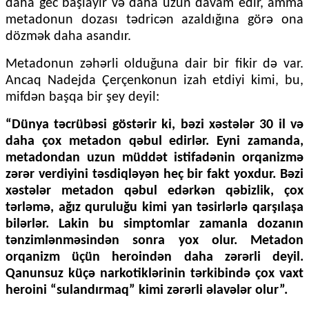
daha gec başlayır və daha uzun davam edir, amma
metadonun dozası tədricən azaldığına görə ona
dözmək daha asandır.
Metadonun zəhərli olduğuna dair bir fikir də var.
Ancaq Nadejda Çerçenkonun izah etdiyi kimi, bu,
mifdən başqa bir şey deyil:
“Dünya təcrübəsi göstərir ki, bəzi xəstələr 30 il və
daha çox metadon qəbul edirlər. Eyni zamanda,
metadondan uzun müddət istifadənin orqanizmə
zərər verdiyini təsdiqləyən heç bir fakt yoxdur. Bəzi
xəstələr metadon qəbul edərkən qəbizlik, çox
tərləmə, ağız quruluğu kimi yan təsirlərlə qarşılaşa
bilərlər. Lakin bu simptomlar zamanla dozanın
tənzimlənməsindən sonra yox olur. Metadon
orqanizm üçün heroindən daha zərərli deyil.
Qanunsuz küçə narkotiklərinin tərkibində çox vaxt
heroini “sulandırmaq” kimi zərərli əlavələr olur”.