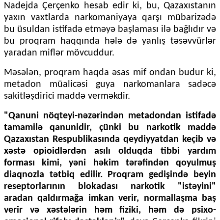
Nadejda Çerçenko hesab edir ki, bu, Qazaxıstanın
yaxın vaxtlarda narkomaniyaya qarşı mübarizədə
bu üsuldan istifadə etməyə başlaması ilə bağlıdır və
bu proqram haqqında hələ də yanlış təsəvvürlər
yaradan miflər mövcuddur.
Məsələn, proqram haqda əsas mif ondan budur ki,
metadon müalicəsi guya narkomanlara sadəcə
sakitləşdirici maddə verməkdir.
"Qanuni nöqteyi-nəzərindən metadondan istifadə
tamamilə qanunidir, çünki bu narkotik maddə
Qazaxıstan Respublikasında qeydiyyatdan keçib və
xəstə opioidlərdən asılı olduqda tibbi yardım
forması kimi, yəni həkim tərəfindən qoyulmuş
diaqnozla tətbiq edilir. Proqram gedişində beyin
reseptorlarının blokadası narkotik "istəyini"
aradan qaldırmağa imkan verir, normallaşma baş
verir və xəstələrin həm fiziki, həm də psixo-