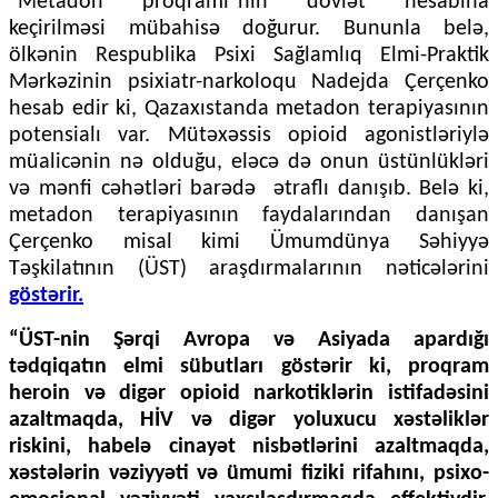
"Metadon proqramı"nın dövlət hesabına
keçirilməsi mübahisə doğurur. Bununla belə,
ölkənin Respublika Psixi Sağlamlıq Elmi-Praktik
Mərkəzinin psixiatr-narkoloqu Nadejda Çerçenko
hesab edir ki, Qazaxıstanda metadon terapiyasının
potensialı var. Mütəxəssis opioid agonistləriylə
müalicənin nə olduğu, eləcə də onun üstünlükləri
və mənfi cəhətləri barədə ətraflı danışıb. Belə ki,
metadon terapiyasının faydalarından danışan
Çerçenko misal kimi Ümumdünya Səhiyyə
Təşkilatının (ÜST) araşdırmalarının nəticələrini
göstərir.
“ÜST-nin Şərqi Avropa və Asiyada apardığı
tədqiqatın elmi sübutları göstərir ki, proqram
heroin və digər opioid narkotiklərin istifadəsini
azaltmaqda, HİV və digər yoluxucu xəstəliklər
riskini, habelə cinayət nisbətlərini azaltmaqda,
xəstələrin vəziyyəti və ümumi fiziki rifahını, psixo-