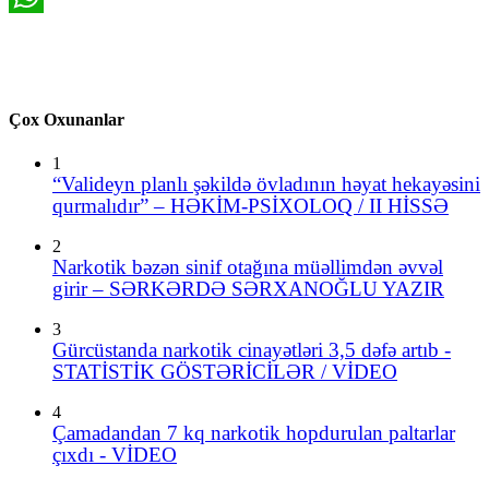
WhatsApp
Çox Oxunanlar
1
“Valideyn planlı şəkildə övladının həyat hekayəsini
qurmalıdır” – HƏKİM-PSİXOLOQ / II HİSSƏ
2
Narkotik bəzən sinif otağına müəllimdən əvvəl
girir – SƏRKƏRDƏ SƏRXANOĞLU YAZIR
3
Gürcüstanda narkotik cinayətləri 3,5 dəfə artıb -
STATİSTİK GÖSTƏRİCİLƏR / VİDEO
4
Çamadandan 7 kq narkotik hopdurulan paltarlar
çıxdı - VİDEO