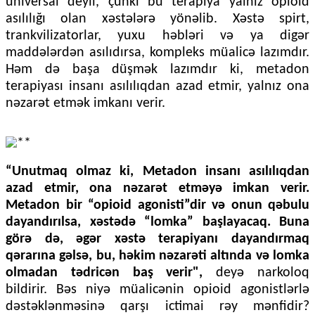
universal deyil, çünki bu terapiya yalnız opioid
asılılığı olan xəstələrə yönəlib. Xəstə spirt,
trankvilizatorlar, yuxu həbləri və ya digər
maddələrdən asılıdırsa, kompleks müalicə lazımdır.
Həm də başa düşmək lazımdır ki, metadon
terapiyası insanı asılılıqdan azad etmir, yalnız ona
nəzarət etmək imkanı verir.
“Unutmaq olmaz ki, Metadon insanı asılılıqdan
azad etmir, ona nəzarət etməyə imkan verir.
Metadon bir “opioid agonisti”dir və onun qəbulu
dayandırılsa, xəstədə “lomka” başlayacaq. Buna
görə də, əgər xəstə terapiyanı dayandırmaq
qərarına gəlsə, bu, həkim nəzarəti altında və lomka
olmadan tədricən baş verir",
deyə narkoloq
bildirir. Bəs niyə müalicənin opioid agonistlərlə
dəstəklənməsinə qarşı ictimai rəy mənfidir?