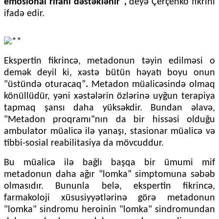
emosional rifahı dəstəklənir",
deyə Çerçenko fikrini
ifadə edir.
Ekspertin fikrincə, metadonun təyin edilməsi o
demək deyil ki, xəstə bütün həyatı boyu onun
"üstündə oturacaq”
.
Metadon müalicəsində olmaq
könüllüdür, yəni xəstələrin özlərinə uyğun terapiya
tapmaq şansı daha yüksəkdir. Bundan əlavə,
"Metadon proqramı"nın da bir hissəsi olduğu
ambulator müalicə ilə yanaşı, stasionar müalicə və
tibbi-sosial reabilitasiya da mövcuddur.
Bu müalicə ilə bağlı başqa bir ümumi mif
metadonun daha ağır “lomka” simptomuna səbəb
olmasıdır. Bununla belə, ekspertin fikrincə,
farmakoloji xüsusiyyətlərinə görə metadonun
"lomka" sindromu heroinin "lomka" sindromundan