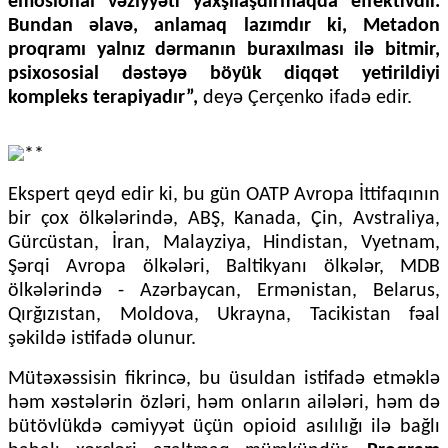
emosional vəziyyəti yaxşılaşdırmaqda effektivdir.
Bundan əlavə, anlamaq lazımdır ki, Metadon
proqramı yalnız dərmanın buraxılması ilə bitmir,
psixososial dəstəyə böyük diqqət yetirildiyi
kompleks terapiyadır”,
deyə Çerçenko ifadə edir.
Ekspert qeyd edir ki, bu gün OATP Avropa İttifaqının
bir çox ölkələrində, ABŞ, Kanada, Çin, Avstraliya,
Gürcüstan, İran, Malayziya, Hindistan, Vyetnam,
Şərqi Avropa ölkələri, Baltikyanı ölkələr, MDB
ölkələrində - Azərbaycan, Ermənistan, Belarus,
Qırğızıstan, Moldova, Ukrayna, Tacikistan fəal
şəkildə istifadə olunur.
Mütəxəssisin fikrincə, bu üsuldan istifadə etməklə
həm xəstələrin özləri, həm onların ailələri, həm də
bütövlükdə cəmiyyət üçün opioid asılılığı ilə bağlı