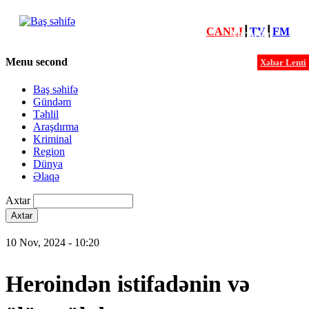
CANLI
┃
TV
┃
FM
Xəbərlər
Menu second
Xəbər Lenti
Baş səhifə
Gündəm
Təhlil
Araşdırma
Kriminal
Region
Dünya
Əlaqə
Axtar
10 Nov, 2024 - 10:20
Heroindən istifadənin və