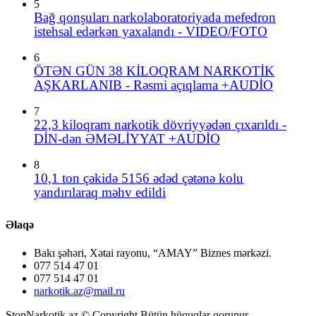
5
Bağ qonşuları narkolaboratoriyada mefedron
istehsal edərkən yaxalandı - VIDEO/FOTO
6
ÖTƏN GÜN 38 KİLOQRAM NARKOTİK
AŞKARLANIB - Rəsmi açıqlama +AUDİO
7
22,3 kiloqram narkotik dövriyyədən çıxarıldı -
DİN-dən ƏMƏLİYYAT +AUDİO
8
10,1 ton çəkidə 5156 ədəd çətənə kolu
yandırılaraq məhv edildi
Əlaqə
Bakı şəhəri, Xətai rayonu, “AMAY” Biznes mərkəzi.
077 514 47 01
077 514 47 01
narkotik.az@mail.ru
StopNarkotik.az © Copyright Bütün hüquqlar qorunur.