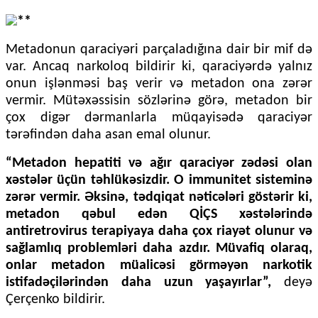
Metadonun qaraciyəri parçaladığına dair bir mif də
var. Ancaq narkoloq bildirir ki, qaraciyərdə yalnız
onun işlənməsi baş verir və metadon ona zərər
vermir. Mütəxəssisin sözlərinə görə, metadon bir
çox digər dərmanlarla müqayisədə qaraciyər
tərəfindən daha asan emal olunur.
“Metadon hepatiti və ağır qaraciyər zədəsi olan
xəstələr üçün təhlükəsizdir. O immunitet sisteminə
zərər vermir. Əksinə, tədqiqat nəticələri göstərir ki,
metadon qəbul edən QİÇS xəstələrində
antiretrovirus terapiyaya daha çox riayət olunur və
sağlamlıq problemləri daha azdır. Müvafiq olaraq,
onlar metadon müalicəsi görməyən narkotik
istifadəçilərindən daha uzun yaşayırlar”,
deyə
Çerçenko bildirir.