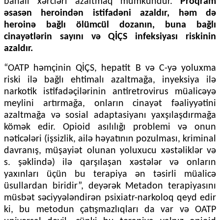
bahalı xərcləri azaltmaq mümkündür.
Proqram
əsasən heroindən istifadəni azaldır, həm də
heroinə bağlı ölümcül dozanın, buna bağlı
cinayətlərin sayını və QİÇS infeksiyası riskinin
azaldır.
“OATP həmçinin QİÇS, hepatit B və C-yə yoluxma
riski ilə bağlı ehtimalı azaltmağa, inyeksiya ilə
narkotik istifadəçilərinin antiretrovirus müalicəyə
meylini artırmağa, onların cinayət fəaliyyətini
azaltmağa və sosial adaptasiyanı yaxşılaşdırmağa
kömək edir. Opioid asılılığı problemi və onun
nəticələri (işsizlik, ailə həyatının pozulması, kriminal
davranış, müşayiət olunan yoluxucu xəstəliklər və
s. şəklində) ilə qarşılaşan xəstələr və onların
yaxınları üçün bu terapiya ən təsirli müalicə
üsullardan biridir”, deyərək Metadon terapiyasını
müsbət səciyyələndirən psixiatr-narkoloq qeyd edir
ki, bu metodun çatışmazlıqları da var və OATP