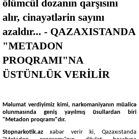
ölümcül dozanın qarşısını
alır, cinayətlərin sayını
azaldır... - QAZAXISTANDA
"METADON
PROQRAMI"NA
ÜSTÜNLÜK VERİLİR
Məlumat verdiyimiz kimi, narkomaniyanın müalicə
olunmasında geniş yayılmış üsullardan biri
"Metadon proqramı"dır.
Stopnarkotik.az
xəbər verir ki, Qazaxıstanda