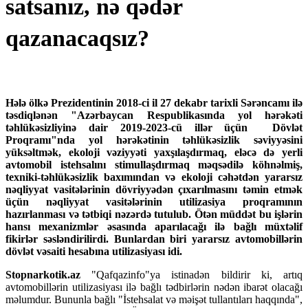
satsanız, nə qədər
qazanacaqsız?
Hələ ölkə Prezidentinin 2018-ci il 27 dekabr tarixli Sərəncamı ilə
təsdiqlənən "Azərbaycan Respublikasında yol hərəkəti
təhlükəsizliyinə dair 2019-2023-cü illər üçün Dövlət
Proqramı"nda yol hərəkətinin təhlükəsizlik səviyyəsini
yüksəltmək, ekoloji vəziyyəti yaxşılaşdırmaq, eləcə də yerli
avtomobil istehsalını stimullaşdırmaq məqsədilə köhnəlmiş,
texniki-təhlükəsizlik baxımından və ekoloji cəhətdən yararsız
nəqliyyat vasitələrinin dövriyyədən çıxarılmasını təmin etmək
üçün nəqliyyat vasitələrinin utilizasiya proqramının
hazırlanması və tətbiqi nəzərdə tutulub. Ötən müddət bu işlərin
hansı mexanizmlər əsasında aparılacağı ilə bağlı müxtəlif
fikirlər səsləndirilirdi. Bunlardan biri yararsız avtomobillərin
dövlət vəsaiti hesabına utilizasiyası idi.
Stopnarkotik.az
"Qafqazinfo"ya istinadən bildirir ki, artıq
avtomobillərin utilizasiyası ilə bağlı tədbirlərin nədən ibarət olacağı
məlumdur. Bununla bağlı "İstehsalat və məişət tullantıları haqqında",