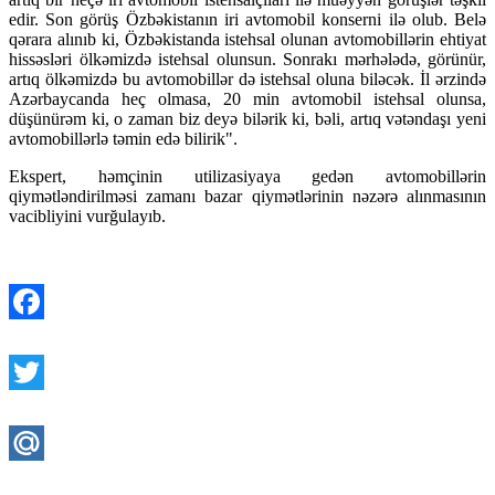
edir. Son görüş Özbəkistanın iri avtomobil konserni ilə olub. Belə
qərara alınıb ki, Özbəkistanda istehsal olunan avtomobillərin ehtiyat
hissəsləri ölkəmizdə istehsal olunsun. Sonrakı mərhələdə, görünür,
artıq ölkəmizdə bu avtomobillər də istehsal oluna biləcək. İl ərzində
Azərbaycanda heç olmasa, 20 min avtomobil istehsal olunsa,
düşünürəm ki, o zaman biz deyə bilərik ki, bəli, artıq vətəndaşı yeni
avtomobillərlə təmin edə bilirik".
Ekspert, həmçinin utilizasiyaya gedən avtomobillərin
qiymətləndirilməsi zamanı bazar qiymətlərinin nəzərə alınmasının
vacibliyini vurğulayıb.
Facebook
Twitter
Mail.Ru