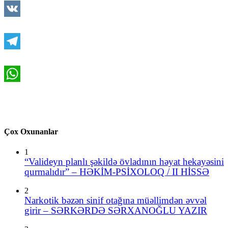
VK
Telegram
WhatsApp
Çox Oxunanlar
1
“Valideyn planlı şəkildə övladının həyat hekayəsini
qurmalıdır” – HƏKİM-PSİXOLOQ / II HİSSƏ
2
Narkotik bəzən sinif otağına müəllimdən əvvəl
girir – SƏRKƏRDƏ SƏRXANOĞLU YAZIR