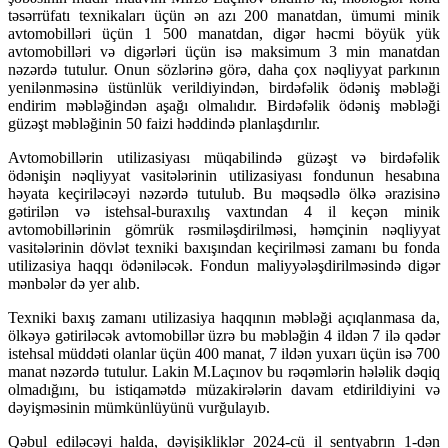
təsərrüfatı texnikaları üçün ən azı 200 manatdan, ümumi minik
avtomobilləri üçün 1 500 manatdan, digər həcmi böyük yük
avtomobilləri və digərləri üçün isə maksimum 3 min manatdan
nəzərdə tutulur. Onun sözlərinə görə, daha çox nəqliyyat parkının
yenilənməsinə üstünlük verildiyindən, birdəfəlik ödəniş məbləği
endirim məbləğindən aşağı olmalıdır. Birdəfəlik ödəniş məbləği
güzəşt məbləğinin 50 faizi həddində planlaşdırılır.
Avtomobillərin utilizasiyası müqabilində güzəşt və birdəfəlik
ödənişin nəqliyyat vasitələrinin utilizasiyası fondunun hesabına
həyata keçiriləcəyi nəzərdə tutulub. Bu məqsədlə ölkə ərazisinə
gətirilən və istehsal-buraxılış vaxtından 4 il keçən minik
avtomobillərinin gömrük rəsmiləşdirilməsi, həmçinin nəqliyyat
vasitələrinin dövlət texniki baxışından keçirilməsi zamanı bu fonda
utilizasiya haqqı ödəniləcək. Fondun maliyyələşdirilməsində digər
mənbələr də yer alıb.
Texniki baxış zamanı utilizasiya haqqının məbləği açıqlanmasa da,
ölkəyə gətiriləcək avtomobillər üzrə bu məbləğin 4 ildən 7 ilə qədər
istehsal müddəti olanlar üçün 400 manat, 7 ildən yuxarı üçün isə 700
manat nəzərdə tutulur. Lakin M.Laçınov bu rəqəmlərin hələlik dəqiq
olmadığını, bu istiqamətdə müzakirələrin davam etdirildiyini və
dəyişməsinin mümkünlüyünü vurğulayıb.
Qəbul ediləcəyi halda, dəyişikliklər 2024-cü il sentyabrın 1-dən