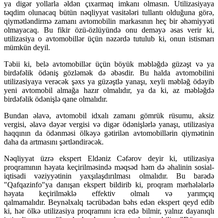
ya digər yollarla əldən çıxarmaq imkanı olmasın. Utilizasiyaya
təqdim olunacaq bütün nəqliyyat vasitələri tullantı olduğuna görə,
qiymətləndirmə zamanı avtomobilin markasının heç bir əhəmiyyəti
olmayacaq. Bu fikir özü-özlüyündə onu deməyə əsas verir ki,
utilizasiya o avtomobillər üçün nəzərdə tutulub ki, onun istismarı
mümkün deyil.
Təbii ki, belə avtomobillər üçün böyük məbləğdə güzəşt və ya
birdəfəlik ödəniş gözləmək də əbəsdir. Bu halda avtomobilini
utilizasiyaya verəcək şəxs ya güzəştlə yanaşı, xeyli məbləğ ödəyib
yeni avtomobil almağa hazır olmalıdır, ya da ki, az məbləğdə
birdəfəlik ödənişlə qane olmalıdır.
Bundan əlavə, avtomobil idxalı zamanı gömrük rüsumu, aksiz
vergisi, əlavə dəyər vergisi və digər ödənişlərlə yanaşı, utilizasiya
haqqının da ödənməsi ölkəyə gətirilən avtomobillərin qiymətinin
daha da artmasını şərtləndirəcək.
Nəqliyyat üzrə ekspert Eldəniz Cəfərov deyir ki, utilizasiya
proqramının həyata keçirilməsində məqsəd həm də əhalinin sosial-
iqtisadi vəziyyətinin yaxşılaşdırılması olmalıdır. Bu barədə
"Qafqazinfo"ya danışan ekspert bildirib ki, proqram mərhələlərlə
həyata keçirilməklə effektiv olmalı və yarımçıq
qalmamalıdır. Beynəlxalq təcrübədən bəhs edən ekspert qeyd edib
ki, hər ölkə utilizasiya proqramını icra edə bilmir, yalnız dayanıqlı