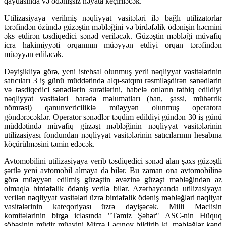
qaydasında və ödənişsiz həyata keçiriləcək.
Utilizasiyaya verilmiş nəqliyyat vasitələri ilə bağlı utilizatorlar
tərəfindən özündə güzəştin məbləğini və birdəfəlik ödənişin həcmini
əks etdirən təsdiqedici sənəd veriləcək. Güzəştin məbləği müvafiq
icra hakimiyyəti orqanının müəyyən etdiyi orqan tərəfindən
müəyyən ediləcək.
Dəyişikliyə görə, yeni istehsal olunmuş yerli nəqliyyat vasitələrinin
satıcıları 3 iş günü müddətində alqı-satqını rəsmiləşdirən sənədlərin
və təsdiqedici sənədlərin surətlərini, habelə onların tətbiq edildiyi
nəqliyyat vasitələri barədə məlumatları (ban, şassi, mühərrik
nömrəsi) qanunvericiliklə müəyyən olunmuş operatora
göndərəcəklər. Operator sənədlər təqdim edildiyi gündən 30 iş günü
müddətində müvafiq güzəşt məbləğinin nəqliyyat vasitələrinin
utilizasiyası fondundan nəqliyyat vasitələrinin satıcılarının hesabına
köçürülməsini təmin edəcək.
Avtomobilini utilizasiyaya verib təsdiqedici sənəd alan şəxs güzəştli
şərtlə yeni avtomobil almaya da bilər. Bu zaman ona avtomobilinə
görə müəyyən edilmiş güzəştin əvəzinə güzəşt məbləğindən az
olmaqla birdəfəlik ödəniş verilə bilər. Azərbaycanda utilizasiyaya
verilən nəqliyyat vasitələri üzrə birdəfəlik ödəniş məbləğləri nəqliyat
vasitələrinin kateqoriyası üzrə dəyişəcək. Milli Məclisin
komitələrinin birgə iclasında "Təmiz Şəhər" ASC-nin Hüquq
şöbəsinin müdir müavini Mirzə Laçınov bildirib ki, məbləğlər kənd