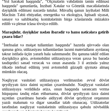
"Yol hərəkəti haqqında", "Ölçmələrin vəhdətinin təmin edilməsi
haqqında" qanunlarda, İnzibati Xətalar və Gömrük məcəllələrində
dəyişiklik edilməsi nəzərdə tutulur. Müvafiq qanun layihələri Milli
Məclisin Təbii ehtiyatlar, energetika və ekologiya, İqtisadi siyasət,
sənaye və sahibkarlıq komitələrinin birgə iclaslarında müzakirə
edilib və plenar iclasa tövsiyə edilib.
Maraqlıdır, dəyişiklər nədən ibarədir və hansı nəticələrə gətirib
çıxara bilər?
"İstehsalat və məişət tullantıları haqqında" hazırda qüvvədə olan
qanuna görə, utilizasiyası tullantılardan lazımi materialların ayrılaraq
təkrar istifadə üçün yararlı hala salınmasıdır. Bu qanuna təklif edilən
dəyişikliyə görə, avtomobilini utilizasiyaya verən şəxsə bu barədə
təsdiqedici sənəd verəcək və onun əsasında 3 il ərzində yalnız
ölkədə istehsal edilmiş yeni avtomobili güzəştli qiymətə almaq
mümkün olacaq.
Nəqliyyat vasitələri utilizasiyaya verilməzdən əvvəl dövlət
qeydiyyatı üzrə daimi uçotdan çıxarılmalıdır. Nəqliyyat vasitələri
utilizasiyaya verildikdə ərizə, onun haqqında sərəncam vermə
hüququnu təsdiq edən etibarnamə, dövlət qeydiyyatı üzrə daimi
uçotdan çıxarılması barədə aidiyyəti dövlət qeydiyyat orqanının
yazılı məlumatı və digər sənədlər tələb olunacaq. Utilizatorlar
tərəfindən nəqliyyat vasitələrinin utilizasiyaya qəbulu növbəlilik