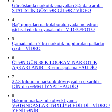
3
Gürcüstanda narkotik cinayətləri 3,5 dəfə artıb -
STATİSTİK GÖSTƏRİCİLƏR / VİDEO
4
Bağ qonşuları narkolaboratoriyada mefedron
istehsal edərkən yaxalandı - VIDEO/FOTO
5
Çamadandan 7 kq narkotik hopdurulan paltarlar
çıxdı - VİDEO
6
ÖTƏN GÜN 38 KİLOQRAM NARKOTİK
AŞKARLANIB - Rəsmi açıqlama +AUDİO
7
22,3 kiloqram narkotik dövriyyədən çıxarıldı -
DİN-dən ƏMƏLİYYAT +AUDİO
8
Bakının mərkəzində obyekt yanır:
VƏTƏNDAŞLAR TƏXLİYƏ EDİLDİ - VİDEO /
YENİLƏNİB