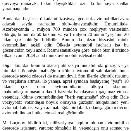
qüvvəyə minəcək. Lakin dəyişikliklər özü ilə bir xeyli suallar
yaratmaqdadır.
Bunlardan başlıcası ölkədə utilizasiyaya gedəcək avtomobilləri əvəz
edəcək sayda istehsalın olub-olmayacağıdır. Ümumilikdə,
Azərbaycanda 1 milyon 700 mindən çox nəqliyyat vasitəsinin
olduğu, bunun da 60 faizinin və ya 1 milyon 20 minin "yaşı"nın 20
ildən çox olduğu bildirilir. Bunun da əksər hissəsini minik
avtomobilləri təşkil edir. Ölkədə avtomobil istehsalı isə bu
göstəricidən xeyli azdır. Rəsmi statistikaya görə, təkcə ötən il ərzində
ölkədə cəmi 2049 ədəd minik avtomobili istehsal edilib.
Digər tərəfdən könüllü olacaq utilizasiya müqabilində güzəşt və ya
birdəfəlik ödənişin məbləğinin köhnə avtomobil sahiblərinin buna
dərəcədə təşviq edəcəyi də məlum deyil. Son illərdə gömrük rüsumu
və vergilərin artması ilə yanaşı, aprel ayından başlayaraq "yaş"ı 10
ildən çox olan avtomobillərin ölkəyə idxalının
məhdudlaşdırılmasının daxili bazarda bahalaşmanı qaçılmaz etməsi
vətəndaşı köhnə avtomobilindən "bərk yapışmağa" sövq edir. Belə
vəziyyətdə vətəndaşın böyük olmayan güzəştin müqabilində yeni
avtomobil alması və ya az məbləğdə birdəfəlik ödənişə görə mövcud
avtomobilindən imtina etməsi real görünmür.
M. Laçınov bildirib ki, utilizasiyaya təqdim olunan avtomobil o
dərəcədə istismara yararsız olmalıdır ki, vətəndaşın onu satmaq və