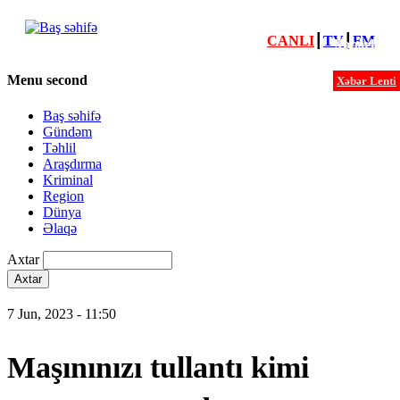
CANLI
┃
TV
┃
FM
Xəbərlər
Menu second
Xəbər Lenti
Baş səhifə
Gündəm
Təhlil
Araşdırma
Kriminal
Region
Dünya
Əlaqə
Axtar
7 Jun, 2023 - 11:50
Maşınınızı tullantı kimi