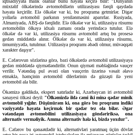
iqtisadiyyata malik olanlar bunu həyata keçirə bilir: "Dünyanın
müxtəlif ölkələrində avtomobillərin utilizasiyası fərqli qaydada
həyata keçirilir. Elə ölkələr var ki, bu proqrama getmirlər. Digər
yollarla avtomobil parkının yenilənməsini aparırlar. Rusiyada,
Almaniyada, ABŞ-də fərqlidir. Elə ölkələr var ki, utilizasiya rüsumu
avtomobilin ölkəyə idxalı zamanı orada yerindəcə tutulur. Elə
ölkələr də var ki, utilizasiya rüsumu avtomobil artıq bu prosesə
gedən müddətdə alınır. Ölkələr də var ki, utilizasiya rüsumu,
ümumiyyətlə, tutulmur. Utilizasiya proqramı əbədi olmur, müvəqqəti
xarakter daşıyır".
E. Cəfərovun sözlərinə görə, bəzi ölkələrdə avtomobil utilizasiyaya
gedən müddətdə qiymətləndirilir. Onun qiyməti məbləğində vauçer
verilir. Vətəndaş pul əvəzi olan vauçerin üzərinə vəsait əlavə
etməklə, həmçinin avtomobil dilerlərinin də güzəşti ilə yeni
avtomobil ala bilir.
Ökəmizə gəldikdə, ekspert xatırladır ki, Azərbaycan iri avtomobil
sənayesi ölkəsi deyil:
"Ölkəmizdə ildə cəmi iki minə qədər minik
avtomobil yığılır. Düşünürəm ki, ona görə bu proqramı indiki
vəziyyətdə həyata keçirmək bir qədər tez ola bilər. Əgər
vətəndaşın avtomobilini utilizasiyaya göndəririksə, ona
alternativ verməliyik. Amma alternativ hələ ki, bizdə yoxdur".
E. Cəfərov bu qənaətdədir ki, alternativləri yaratmaq üçün dövlət
artıq bir neçə iri avtomobil istehsalçıları ilə müəyyən görüşlər təşkil