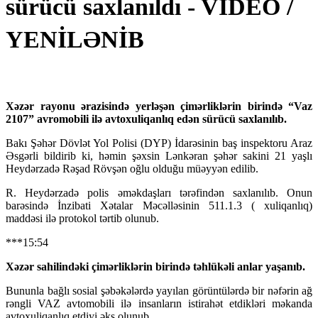
sürücü saxlanıldı - VİDEO /
YENİLƏNİB
Xəzər rayonu ərazisində yerləşən çimərliklərin birində “Vaz
2107” avromobili ilə avtoxuliqanlıq edən sürücü saxlanılıb.
Bakı Şəhər Dövlət Yol Polisi (DYP) İdarəsinin baş inspektoru Araz
Əsgərli bildirib ki, həmin şəxsin Lənkəran şəhər sakini 21 yaşlı
Heydərzadə Rəşad Rövşən oğlu olduğu müəyyən edilib.
R. Heydərzadə polis əməkdaşları tərəfindən saxlanılıb. Onun
barəsində İnzibati Xətalar Məcəlləsinin 511.1.3 ( xuliqanlıq)
maddəsi ilə protokol tərtib olunub.
***15:54
Xəzər sahilindəki çimərliklərin birində təhlükəli anlar yaşanıb.
Bununla bağlı sosial şəbəkələrdə yayılan görüntülərdə bir nəfərin ağ
rəngli VAZ avtomobili ilə insanların istirahət etdikləri məkanda
avtoxuliqanlıq etdiyi əks olunub.