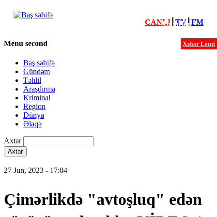
CANLI
┃
TV
┃
FM
Xəbərlər
Menu second
Xəbər Lenti
Baş səhifə
Gündəm
Təhlil
Araşdırma
Kriminal
Region
Dünya
Əlaqə
Axtar
27 Jun, 2023 - 17:04
Çimərlikdə "avtoşluq" edən