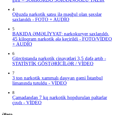
4
Oğuzda narkotik satışı ilə məşğul olan şəxslər
saxlanıldı - FOTO + AUDİO
5
BAKIDA ƏMƏLİYYAT: narkokuryer saxlanıldı,
45 kiloqram narkotik ələ keçirildi - FOTO/VİDEO
+ AUDİO
6
Gürcüstanda narkotik cinayətləri 3,5 dəfə artıb -
STATİSTİK GÖSTƏRİCİLƏR / VİDEO
7
3 ton narkotik xammalı daşıyan gəmi İstanbul
limanında tutuldu - VİDEO
8
Çamadandan 7 kq narkotik hopdurulan paltarlar
çıxdı - VİDEO
Əlaqə