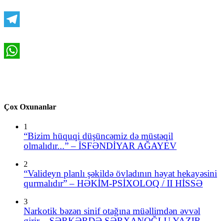
VK
Telegram
WhatsApp
Çox Oxunanlar
1
“Bizim hüquqi düşüncəmiz də müstəqil
olmalıdır...” – İSFƏNDİYAR AĞAYEV
2
“Valideyn planlı şəkildə övladının həyat hekayəsini
qurmalıdır” – HƏKİM-PSİXOLOQ / II HİSSƏ
3
Narkotik bəzən sinif otağına müəllimdən əvvəl
girir – SƏRKƏRDƏ SƏRXANOĞLU YAZIR