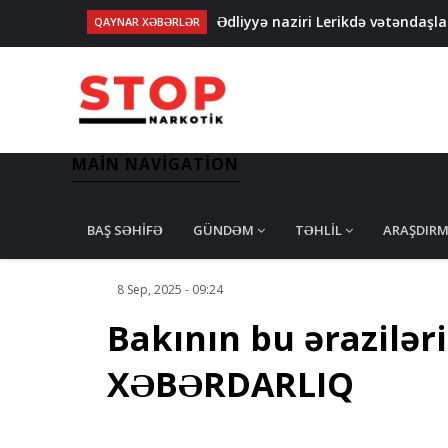
Ədliyyə naziri Lerikdə vətəndaşl
QAYNAR XƏBƏRLƏR
Kartdan-karta köçürmələrlə bağl
Narkotik əməliyyatında ilk - PUA
Prezident bəzi səfirlərin yerini 
Tovuzdakı qətlin TƏFƏRRÜATI: Bib
MAIN NAVIGATION
BAŞ SƏHIFƏ
GÜNDƏM
TƏHLIL
ARAŞDIR
8 Sep, 2025 - 09:24
Bakının bu ərazilər
XƏBƏRDARLIQ