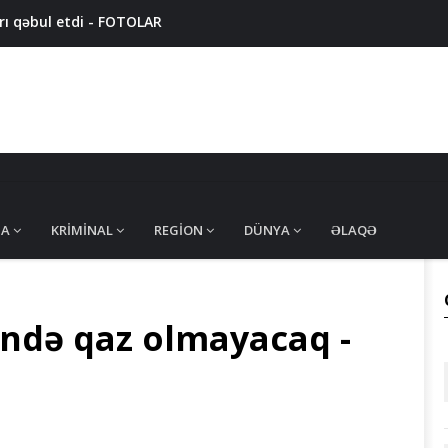
arı qəbul etdi - FOTOLAR
ı VACİB AÇIQLAMA: Hansı əməliyyatlara limit qoyulacaq?
-dan istifadə olundu - VİDEO
dəyişdi - SƏRƏNCAM
isini odun parçası ilə öldürdü
MA
KRIMINAL
REGION
DÜNYA
ƏLAQƏ
ində qaz olmayacaq -