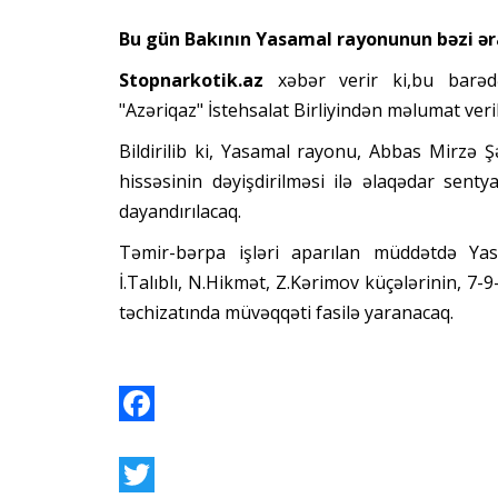
Bu gün Bakının Yasamal rayonunun bəzi əra
Stopnarkotik.az
xəbər verir ki,bu barə
"Azəriqaz" İstehsalat Birliyindən məlumat veril
Bildirilib ki, Yasamal rayonu, Abbas Mirzə Ş
hissəsinin dəyişdirilməsi ilə əlaqədar sent
dayandırılacaq.
Təmir-bərpa işləri aparılan müddətdə Yas
İ.Talıblı, N.Hikmət, Z.Kərimov küçələrinin, 7-
təchizatında müvəqqəti fasilə yaranacaq.