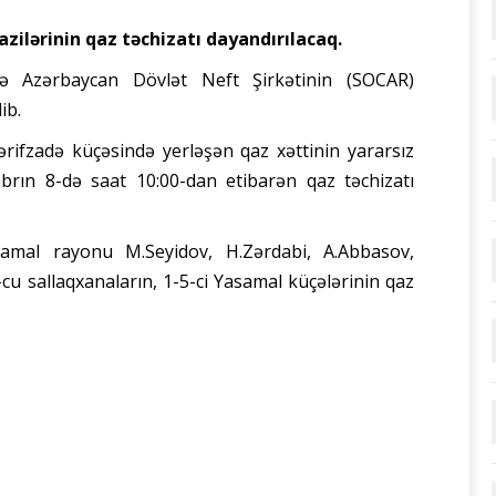
zilərinin qaz təchizatı dayandırılacaq.
də Azərbaycan Dövlət Neft Şirkətinin (SOCAR)
ib.
ərifzadə küçəsində yerləşən qaz xəttinin yararsız
yabrın 8-də saat 10:00-dan etibarən qaz təchizatı
amal rayonu M.Seyidov, H.Zərdabi, A.Abbasov,
9-cu sallaqxanaların, 1-5-ci Yasamal küçələrinin qaz
Facebook