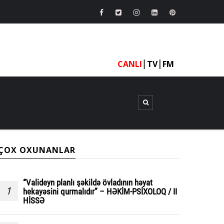
CANLI
┃
TV
┃
FM
ÇOX OXUNANLAR
“Valideyn planlı şəkildə övladının həyat
1
hekayəsini qurmalıdır” – HƏKİM-PSİXOLOQ / II
HİSSƏ