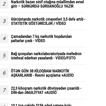
Narkotik bəzən sinif otağına müəllimdən əvvəl
2
girir – SƏRKƏRDƏ SƏRXANOĞLU YAZIR
Gürcüstanda narkotik cinayətləri 3,5 dəfə artıb -
3
STATİSTİK GÖSTƏRİCİLƏR / VİDEO
Çamadandan 7 kq narkotik hopdurulan
4
paltarlar çıxdı - VİDEO
Bağ qonşuları narkolaboratoriyada mefedron
5
istehsal edərkən yaxalandı - VIDEO/FOTO
ÖTƏN GÜN 38 KİLOQRAM NARKOTİK
6
AŞKARLANIB - Rəsmi açıqlama +AUDİO
22,3 kiloqram narkotik dövriyyədən çıxarıldı -
7
DİN-dən ƏMƏLİYYAT +AUDİO
10,1 ton çəkidə 5156 ədəd çətənə kolu