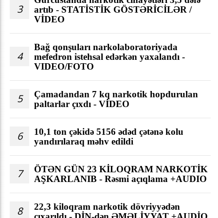
3
artıb - STATİSTİK GÖSTƏRİCİLƏR /
VİDEO
Bağ qonşuları narkolaboratoriyada
4
mefedron istehsal edərkən yaxalandı -
VIDEO/FOTO
Çamadandan 7 kq narkotik hopdurulan
5
paltarlar çıxdı - VİDEO
10,1 ton çəkidə 5156 ədəd çətənə kolu
6
yandırılaraq məhv edildi
ÖTƏN GÜN 23 KİLOQRAM NARKOTİK
7
AŞKARLANIB - Rəsmi açıqlama +AUDIO
22,3 kiloqram narkotik dövriyyədən
8
çıxarıldı - DİN-dən ƏMƏLİYYAT +AUDİO