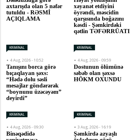
axtarışda olan 5 nəfər
xəyanət etdiyini
tutuldu - RƏSMİ
öyrəndi, məscidin
AÇIQLAMA
qarşısında boğazını
kəsdi - Şəmkirdəki
qətlin TƏFƏRRÜATI
KRİMİNAL
KRİMİNAL
4 Aug, 2026 - 10:52
4 Aug, 2026 - 09:59
Tanışını borca görə
Dostunun ölümünə
bıçaqlayan şəxs:
səbəb olan şəxsə
“Hədə dolu səsli
HÖKM OXUNDU
mesajlar göndərərək
“boynunu üzəcəyəm”
deyirdi”
KRİMİNAL
KRİMİNAL
4 Aug, 2026 - 09:30
3 Aug, 2026 - 16:19
Binəqədidə
Şəmkirdə azyaşlı
yeniyetməyə
övladının gözü