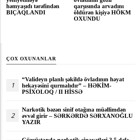
həmyaşıdı tərəfindən
qarşısında arvadını
BIÇAQLANDI
öldürən kişiyə HÖKM
OXUNDU
ÇOX OXUNANLAR
“Valideyn planlı şəkildə övladının həyat
1
hekayəsini qurmalıdır” – HƏKİM-
PSİXOLOQ / II HİSSƏ
Narkotik bəzən sinif otağına müəllimdən
2
əvvəl girir – SƏRKƏRDƏ SƏRXANOĞLU
YAZIR
Gürcüstanda narkotik cinayətləri 3,5 dəfə