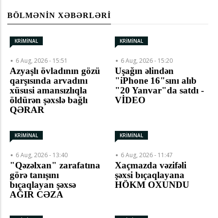
BÖLMƏNIN XƏBƏRLƏRI
KRİMİNAL
KRİMİNAL
6 Aug, 2026 - 15:51
6 Aug, 2026 - 15:20
Azyaşlı övladının gözü
Uşağın əlindən
qarşısında arvadını
"iPhone 16"sını alıb
xüsusi amansızlıqla
"20 Yanvar"da satdı -
öldürən şəxslə bağlı
VİDEO
QƏRAR
KRİMİNAL
KRİMİNAL
6 Aug, 2026 - 13:40
6 Aug, 2026 - 11:47
"Qəzəlxan" zarafatına
Xaçmazda vəzifəli
görə tanışını
şəxsi bıçaqlayana
bıçaqlayan şəxsə
HÖKM OXUNDU
AĞIR CƏZA