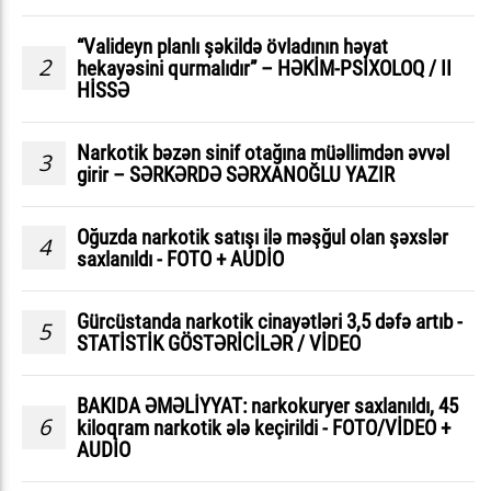
“Valideyn planlı şəkildə övladının həyat
2
hekayəsini qurmalıdır” – HƏKİM-PSİXOLOQ / II
HİSSƏ
Narkotik bəzən sinif otağına müəllimdən əvvəl
3
girir – SƏRKƏRDƏ SƏRXANOĞLU YAZIR
Oğuzda narkotik satışı ilə məşğul olan şəxslər
4
saxlanıldı - FOTO + AUDİO
Gürcüstanda narkotik cinayətləri 3,5 dəfə artıb -
5
STATİSTİK GÖSTƏRİCİLƏR / VİDEO
BAKIDA ƏMƏLİYYAT: narkokuryer saxlanıldı, 45
6
kiloqram narkotik ələ keçirildi - FOTO/VİDEO +
AUDİO