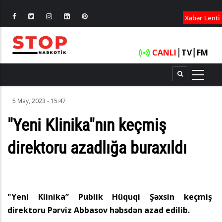
XƏBƏRLƏ
Xəbər Lenti
CANLI
┃
TV
┃
FM
5 May, 2023 - 15:47
"Yeni Klinika"nın keçmiş
direktoru azadlığa buraxıldı
"Yeni Klinika” Publik Hüquqi Şəxsin keçmiş
direktoru Pərviz Abbasov həbsdən azad edilib.