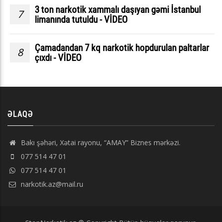
3 ton narkotik xammalı daşıyan gəmi İstanbul
7
limanında tutuldu - VİDEO
Çamadandan 7 kq narkotik hopdurulan paltarlar
8
çıxdı - VİDEO
ƏLAQƏ
Bakı şəhəri, Xətai rayonu, “AMAY” Biznes mərkəzi.
077 514 47 01
077 514 47 01
narkotik.az@mail.ru