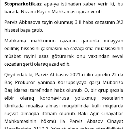
Stopnarkotik.az
apa-ya istinadən xəbər verir ki, bu
barədə Nizami Rayon Məhkəməsi qərar verib.
Pərviz Abbasova təyin olunmuş 3 il həbs cəzasının 3\2
hissəsi başa çatıb.
Məhkəmə məhkumun cəzanın qanunla müəyyən
edilmiş hissəsini çəkməsini və cəzaçəkmə müəsisəsinin
müsbət rəyini əsas götürərək onu vaxtından əvvəl
cəzadan şərti olaraq azad edib.
Qeyd edək ki, Pərviz Abbasov 2021-ci ilin aprelin 22 də
Baş Prokuror yanında Korrupsiyaya qarşı Mübarizə
Baş İdarəsi tərəfindən həbs olunub. O, bir qrup şəxslə
əlbir olaraq koronavirusa yoluxmuş xəstələrin
klinikada müalisə alması müqabilində külli miqdarda
rüşvət almaqda ittiham olunub. Bakı Ağır Cinayətlər
Məhkəməsinin hökmü ilə Pərviz Abasov Cinayət
Məcəlləsinin 311.3.2 (rüşvət alma təkrar törədildikdə)