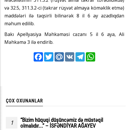
və 32.5, 311.3.2-ci (təkrar rüşvət almaya köməklik etmə)
maddələri ilə təqsirli bilinərək 8 il 6 ay azadlıqdan
məhum edilib.
Bakı Apellyasiya Məhkəməsi cəzanı 5 il 6 aya, Ali
Məhkəmə 3 ilə endirib.
Facebook
Twitter
Mail.Ru
VK
Telegram
WhatsApp
ÇOX OXUNANLAR
“Bizim hüquqi düşüncəmiz də müstəqil
1
olmalıdır...” – İSFƏNDİYAR AĞAYEV