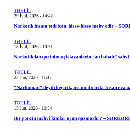
TƏHLİL
29 İyul, 2026 - 14:42
Narkotik insanı tədricən, hissə-hissə məhv edir
TƏHLİL
18 İyul, 2026 - 10:31
Narkotikdən qurtulmaq istəyənlərin “ən bahalı”
TƏHLİL
23 Jun, 2026 - 11:47
“Narkoman” deyib keçirik, insanı itiririk: İnsan evə 
TƏHLİL
15 Jun, 2026 - 10:54
Bir gəncin məhvi kimlər üçün qazancdır? – SƏ