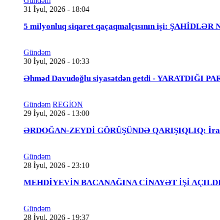
Gündəm
31 İyul, 2026 - 18:04
5 milyonluq siqaret qaçaqmalçısının işi: ŞAHİDLƏ
Gündəm
30 İyul, 2026 - 10:33
Əhməd Davudoğlu siyasətdən getdi - YARATDIĞI 
Gündəm
REGİON
29 İyul, 2026 - 13:00
ƏRDOĞAN-ZEYDİ GÖRÜŞÜNDƏ QARIŞIQLIQ: İraqlı na
Gündəm
28 İyul, 2026 - 23:10
MEHDİYEVİN BACANAĞINA CİNAYƏT İŞİ AÇILDI - 
Gündəm
28 İyul, 2026 - 19:37