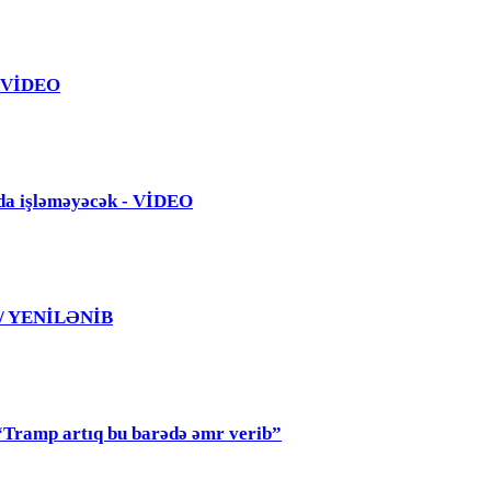
 - VİDEO
da işləməyəcək - VİDEO
 / YENİLƏNİB
mp artıq bu barədə əmr verib”