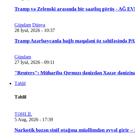
Tramp və Zelenski arasında bir saatlıq görüş - A
Gündəm
Dünya
28 İyul, 2026 - 10:37
Tramp Azərbaycanla bağlı məqaləni öz səhifəsində 
Gündəm
27 İyul, 2026 - 09:11
"Reuters": Müharibə Qırmızı dənizdən Xəzər dənizinə
Təhlil
Təhlil
TƏHLİL
5 Aug, 2026 - 17:39
Narkotik bəzən sinif otağına müəllimdən əvvəl 