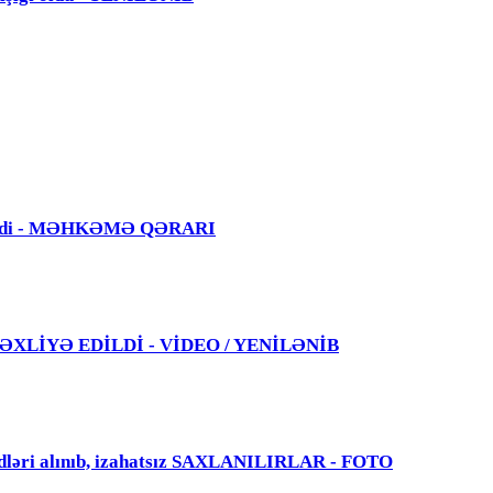
 edildi - MƏHKƏMƏ QƏRARI
 TƏXLİYƏ EDİLDİ - VİDEO / YENİLƏNİB
dləri alınıb, izahatsız SAXLANILIRLAR - FOTO