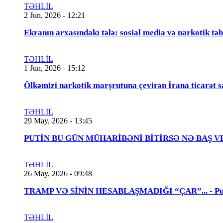
TƏHLİL
2 Jun, 2026 - 12:21
Ekranın arxasındakı tələ: sosial media və narkotik təh
TƏHLİL
1 Jun, 2026 - 15:12
Ölkəmizi narkotik marşrutuna çevirən İrana ticarət s
TƏHLİL
29 May, 2026 - 13:45
PUTİN BU GÜN MÜHARİBƏNİ BİTİRSƏ NƏ BAŞ VERƏCƏK
TƏHLİL
26 May, 2026 - 09:48
TRAMP VƏ SİNİN HESABLAŞMADIĞI “ÇAR”... - Putin
TƏHLİL