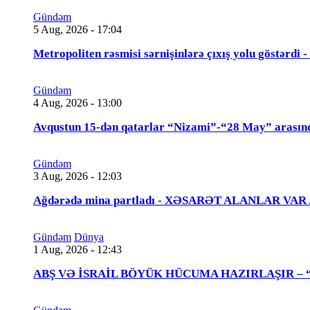
Gündəm
5 Aug, 2026 - 17:04
Metropoliten rəsmisi sərnişinlərə çıxış yolu göstərdi
Gündəm
4 Aug, 2026 - 13:00
Avqustun 15-dən qatarlar “Nizami”-“28 May” arasın
Gündəm
3 Aug, 2026 - 12:03
Ağdərədə mina partladı - XƏSARƏT ALANLAR VAR
Gündəm
Dünya
1 Aug, 2026 - 12:43
ABŞ VƏ İSRAİL BÖYÜK HÜCUMA HAZIRLAŞIR – “Tra