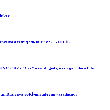
lükəsi
anksiyası tətbiq edə bilərik? - TƏHLİL
? - “Çar” nə irəli gedə, nə də geri dura bilir
 Rusiyaya SSRİ-nin taleyini yaşadacaq?