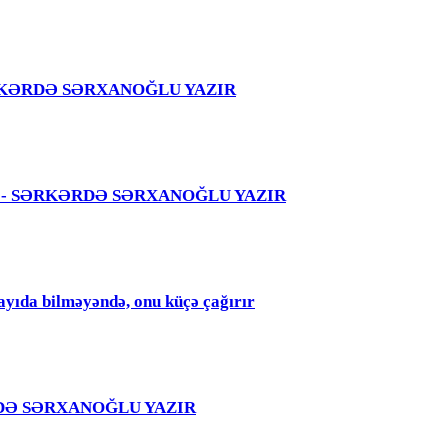
 – SƏRKƏRDƏ SƏRXANOĞLU YAZIR
 səhvi - SƏRKƏRDƏ SƏRXANOĞLU YAZIR
qayıda bilməyəndə, onu küçə çağırır
RKƏRDƏ SƏRXANOĞLU YAZIR