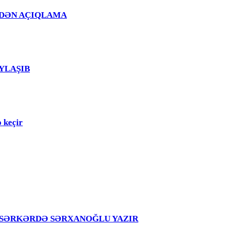
Ğ EVDƏN AÇIQLAMA
PAYLAŞIB
 keçir
girir – SƏRKƏRDƏ SƏRXANOĞLU YAZIR