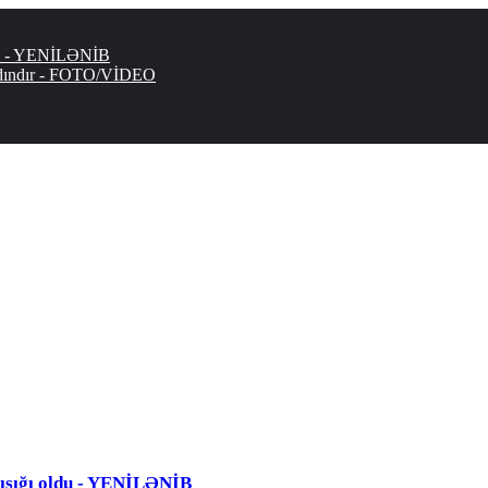
ldu - YENİLƏNİB
dındır - FOTO/VİDEO
nışığı oldu - YENİLƏNİB