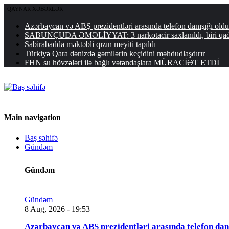
QAYNAR XƏBƏRLƏR
Azərbaycan və ABŞ prezidentləri arasında telefon danışığı o
SABUNÇUDA ƏMƏLİYYAT: 3 narkotacir saxlanıldı, biri qa
Sabirabadda məktəbli qızın meyiti tapıldı
Türkiyə Qara dənizdə gəmilərin keçidini məhdudlaşdırır
FHN su hövzələri ilə bağlı vətəndaşlara MÜRACİƏT ETDİ
Main navigation
Baş səhifə
Gündəm
Gündəm
Gündəm
8 Aug, 2026 - 19:53
Azərbaycan və ABŞ prezidentləri arasında telefon da