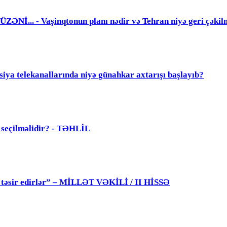
. - Vaşinqtonun planı nədir və Tehran niyə geri çəkil
elekanallarında niyə günahkar axtarışı başlayıb?
ü seçilməlidir? - TƏHLİL
 də təsir edirlər” – MİLLƏT VƏKİLİ / II HİSSƏ