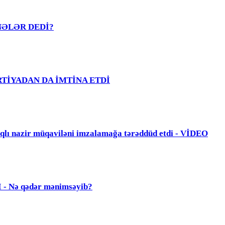
R NƏLƏR DEDİ?
PARTİYADAN DA İMTİNA ETDİ
zir müqaviləni imzalamağa tərəddüd etdi - VİDEO
Nə qədər mənimsəyib?