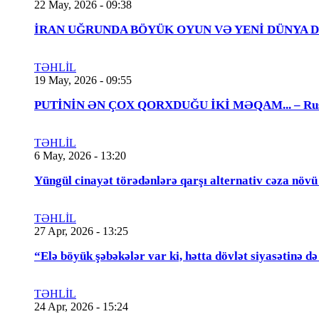
22 May, 2026 - 09:38
İRAN UĞRUNDA BÖYÜK OYUN VƏ YENİ DÜNYA DÜZƏNİ..
TƏHLİL
19 May, 2026 - 09:55
PUTİNİN ƏN ÇOX QORXDUĞU İKİ MƏQAM... – Rusiya t
TƏHLİL
6 May, 2026 - 13:20
Yüngül cinayət törədənlərə qarşı alternativ cəza növ
TƏHLİL
27 Apr, 2026 - 13:25
“Elə böyük şəbəkələr var ki, hətta dövlət siyasətinə
TƏHLİL
24 Apr, 2026 - 15:24