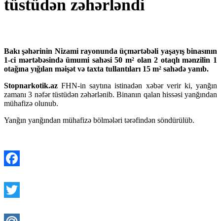
tüstüdən zəhərləndi
Bakı şəhərinin Nizami rayonunda üçmərtəbəli yaşayış binasının
1-ci mərtəbəsində ümumi sahəsi 50 m² olan 2 otaqlı mənzilin 1
otağına yığılan məişət və taxta tullantıları 15 m² sahədə yanıb.
Stopnarkotik.az
FHN-in saytına istinadən xəbər verir ki,
yanğın
zamanı 3 nəfər tüstüdən zəhərlənib. Binanın qalan hissəsi yanğından
mühafizə olunub.
Yanğın yanğından mühafizə bölmələri tərəfindən söndürülüb.
Facebook
Twitter