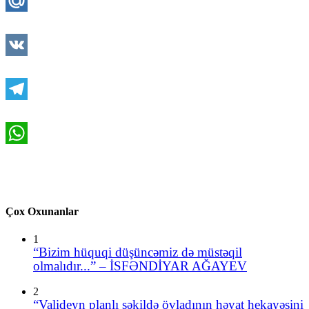
Mail.Ru
VK
Telegram
WhatsApp
Çox Oxunanlar
1
“Bizim hüquqi düşüncəmiz də müstəqil
olmalıdır...” – İSFƏNDİYAR AĞAYEV
2
“Valideyn planlı şəkildə övladının həyat hekayəsini