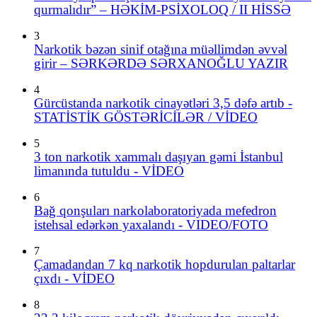
qurmalıdır” – HƏKİM-PSİXOLOQ / II HİSSƏ
3
Narkotik bəzən sinif otağına müəllimdən əvvəl
girir – SƏRKƏRDƏ SƏRXANOĞLU YAZIR
4
Gürcüstanda narkotik cinayətləri 3,5 dəfə artıb -
STATİSTİK GÖSTƏRİCİLƏR / VİDEO
5
3 ton narkotik xammalı daşıyan gəmi İstanbul
limanında tutuldu - VİDEO
6
Bağ qonşuları narkolaboratoriyada mefedron
istehsal edərkən yaxalandı - VIDEO/FOTO
7
Çamadandan 7 kq narkotik hopdurulan paltarlar
çıxdı - VİDEO
8