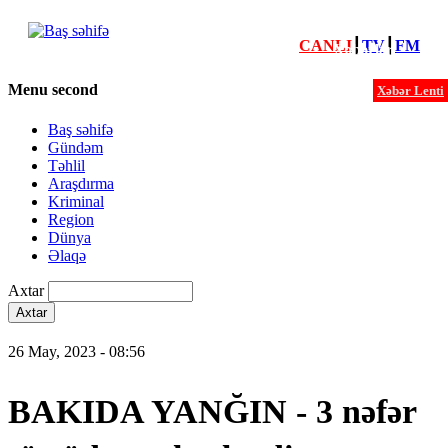
CANLI
┃
TV
┃
FM
Xəbərlər
Menu second
Xəbər Lenti
Baş səhifə
Gündəm
Təhlil
Araşdırma
Kriminal
Region
Dünya
Əlaqə
Axtar
26 May, 2023 - 08:56
BAKIDA YANĞIN - 3 nəfər