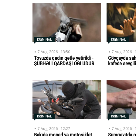
KRİMİNAL
KRİMİNAL
7 Aug, 2026 - 13:50
7 Aug, 2026 - 
Tovuzda qadın qətlə yetirildi -
Göyçayda sah
ŞÜBHƏLİ QARDAŞI OĞLUDUR
kafedə sevgili
KRİMİNAL
KRİMİNAL
7 Aug, 2026 - 12:27
7 Aug, 2026 - 
Bakıda moped və motosiklet
Sumqayıtda o