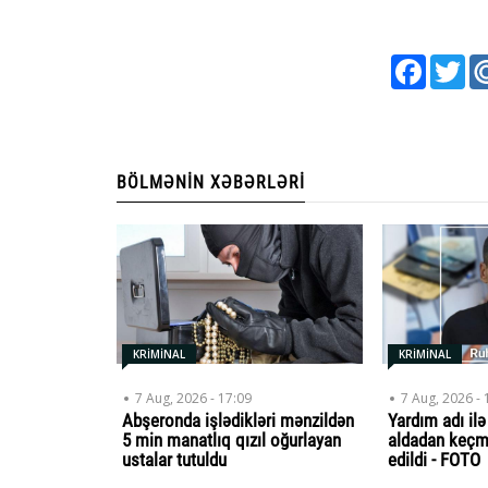
Faceboo
Twi
BÖLMƏNIN XƏBƏRLƏRI
KRİMİNAL
KRİMİNAL
7 Aug, 2026 - 17:09
7 Aug, 2026 - 
Abşeronda işlədikləri mənzildən
Yardım adı il
5 min manatlıq qızıl oğurlayan
aldadan keç
ustalar tutuldu
edildi - FOTO