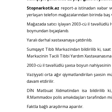
Stopnarkotik.az
report-a istinadən xəbər ve
yerləşən telefon mağazalarından birində baş 
Mağazada satıcı işləyən 2003-cü il təvəllüdl
boynundan bıçaqlanıb.
Yaralı dərhal xəstəxanaya çatdırılıb.
Sumqayıt Tibb Mərkəzindən bildirilib ki, saat 
Mərkəzinin Təcili Tibbi Yardım Xəstəxanasına 
2003-cü il təvəllüdlü şəxsə boyun nahiyəsinin
Vəziyyəti orta ağır qiymətləndirilən şəxsin 
davam etdirilir.
DİN Mətbuat Xidmətindən isə bildirilib ki
R.Məmmədov polis əməkdaşları tərəfindən müə
Faktla bağlı araşdırma aparılır.