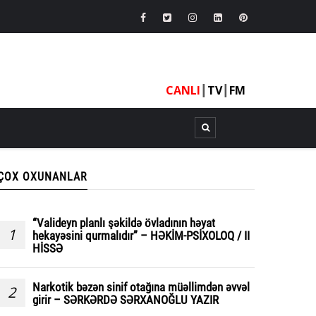
CANLI
┃
TV
┃
FM
ÇOX OXUNANLAR
“Valideyn planlı şəkildə övladının həyat
1
hekayəsini qurmalıdır” – HƏKİM-PSİXOLOQ / II
HİSSƏ
Narkotik bəzən sinif otağına müəllimdən əvvəl
2
girir – SƏRKƏRDƏ SƏRXANOĞLU YAZIR