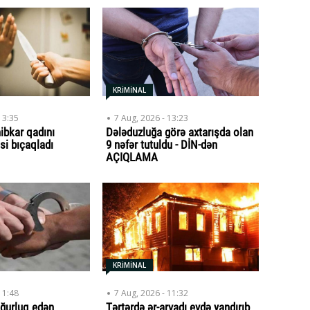
KRİMİNAL
13:35
7 Aug, 2026 - 13:23
ibkar qadını
Dələduzluğa görə axtarışda olan
si bıçaqladı
9 nəfər tutuldu - DİN-dən
AÇIQLAMA
KRİMİNAL
11:48
7 Aug, 2026 - 11:32
ğurluq edən
Tərtərdə ər-arvadı evdə yandırıb