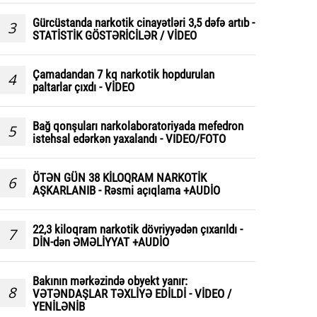
Gürcüstanda narkotik cinayətləri 3,5 dəfə artıb -
3
STATİSTİK GÖSTƏRİCİLƏR / VİDEO
Çamadandan 7 kq narkotik hopdurulan
4
paltarlar çıxdı - VİDEO
Bağ qonşuları narkolaboratoriyada mefedron
5
istehsal edərkən yaxalandı - VIDEO/FOTO
ÖTƏN GÜN 38 KİLOQRAM NARKOTİK
6
AŞKARLANIB - Rəsmi açıqlama +AUDİO
22,3 kiloqram narkotik dövriyyədən çıxarıldı -
7
DİN-dən ƏMƏLİYYAT +AUDİO
Bakının mərkəzində obyekt yanır:
8
VƏTƏNDAŞLAR TƏXLİYƏ EDİLDİ - VİDEO /
YENİLƏNİB