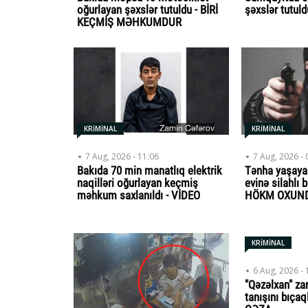
oğurlayan şəxslər tutuldu - BİRİ
şəxslər tutuld
KEÇMİŞ MƏHKUMDUR
KRİMİNAL
KRİMİNAL
7 Aug, 2026 - 11:06
7 Aug, 2026 - 
Bakıda 70 min manatlıq elektrik
Tənha yaşaya
naqilləri oğurlayan keçmiş
evinə silahlı b
məhkum saxlanıldı - VİDEO
HÖKM OXUN
KRİMİNAL
6 Aug, 2026 - 
"Qəzəlxan" za
tanışını bıça