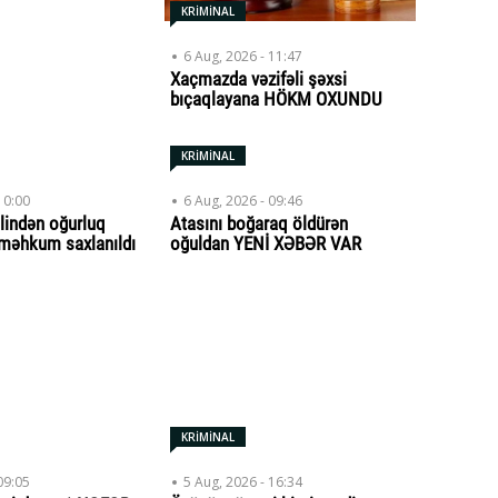
KRİMİNAL
6 Aug, 2026 - 11:47
Xaçmazda vəzifəli şəxsi
bıçaqlayana HÖKM OXUNDU
KRİMİNAL
10:00
6 Aug, 2026 - 09:46
lindən oğurluq
Atasını boğaraq öldürən
məhkum saxlanıldı
oğuldan YENİ XƏBƏR VAR
KRİMİNAL
09:05
5 Aug, 2026 - 16:34