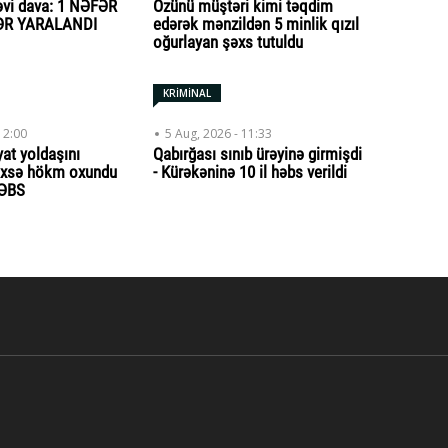
əvi dava: 1 NƏFƏR
Özünü müştəri kimi təqdim
ƏR YARALANDI
edərək mənzildən 5 minlik qızıl
oğurlayan şəxs tutuldu
KRİMİNAL
12:00
5 Aug, 2026 - 11:33
at yoldaşını
Qabırğası sınıb ürəyinə girmişdi
əxsə hökm oxundu
- Kürəkəninə 10 il həbs verildi
HƏBS