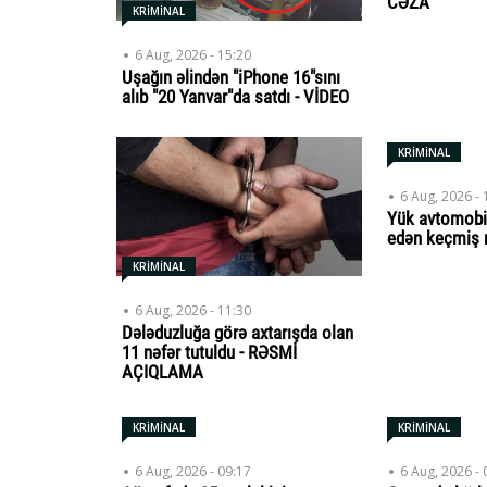
CƏZA
KRİMİNAL
6 Aug, 2026 - 15:20
Uşağın əlindən "iPhone 16"sını
alıb "20 Yanvar"da satdı - VİDEO
KRİMİNAL
6 Aug, 2026 - 
Yük avtomobi
edən keçmiş 
KRİMİNAL
6 Aug, 2026 - 11:30
Dələduzluğa görə axtarışda olan
11 nəfər tutuldu - RƏSMİ
AÇIQLAMA
KRİMİNAL
KRİMİNAL
6 Aug, 2026 - 09:17
6 Aug, 2026 - 