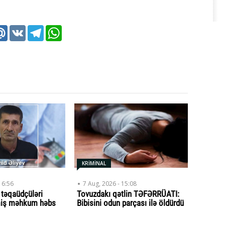
k
tter
Mail.Ru
VK
Telegram
WhatsApp
KRİMİNAL
16:56
7 Aug, 2026 - 15:08
ə təqaüdçüləri
Tovuzdakı qətlin TƏFƏRRÜATI:
miş məhkum həbs
Bibisini odun parçası ilə öldürdü