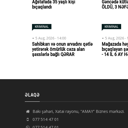
Ağstafada 35 yaşlı kişi
Gəncədə kütl
bıçaqlandı
ÖLDÜ, 3 NƏF
KRİMİNAL
KRİMİNAL
5 Aug, 2026 - 14:00
5 Aug, 2026 - 
Sahibkarı və onun arvadını qətlə
Mağazada həy
yetirərək ömürlük cəza alan
bıçaqlayan ş
şəxslərlə bağlı QƏRAR
- 14 İL 6 AY 
ƏLAQƏ
Bakı şəhəri, Xətai rayonu, “AMAY” Biznes mərkəzi.
077 514 47 01
077 514 47 01