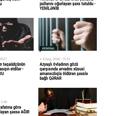
u
pullarını oğurlayan şəxs tutuldu -
YENİLƏNİB
KRİMİNAL
09:27
6 Aug, 2026 - 15:51
n təqaüdçünün
Azyaşlı övladının gözü
asqın etdilər -
qarşısında arvadını xüsusi
DU
amansızlıqla öldürən şəxslə
bağlı QƏRAR
13:40
rafatına görə
qlayan şəxsə AĞIR