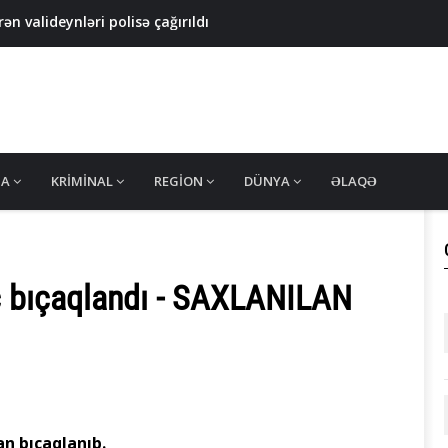
ən valideynləri polisə çağırıldı
 məhsullarında uyğunsuzluq aşkarlandı - FOTO
ş məhkum SAXLANILDI
rici saytı ələ keçirən azərbaycanlı hakerlər həbs edildi -
azadlıqdan məhrum edildi - MƏHKƏMƏ QƏRARI
MA
KRIMINAL
REGION
DÜNYA
ƏLAQƏ
c bıçaqlandı - SAXLANILAN
n bıçaqlanıb.