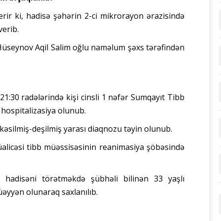
rir ki, hadisə şəhərin 2-ci mikrorayon ərazisində
verib.
ü Hüseynov Aqil Salim oğlu naməlum şəxs tərəfindən
21:30 radələrində kişi cinsli 1 nəfər Sumqayıt Tibb
hospitalizasiya olunub.
 kəsilmiş-deşilmiş yarası diaqnozu təyin olunub.
müalicəsi tibb müəssisəsinin reanimasiya şöbəsində
, hadisəni törətməkdə şübhəli bilinən 33 yaşlı
yyən olunaraq saxlanılıb.