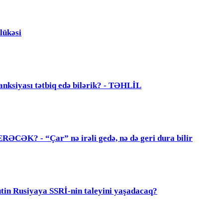
lükəsi
anksiyası tətbiq edə bilərik? - TƏHLİL
? - “Çar” nə irəli gedə, nə də geri dura bilir
 Rusiyaya SSRİ-nin taleyini yaşadacaq?