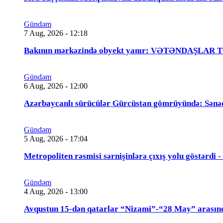
Gündəm
7 Aug, 2026 - 12:18
Bakının mərkəzində obyekt yanır: VƏTƏNDAŞLAR
Gündəm
6 Aug, 2026 - 12:00
Azərbaycanlı sürücülər Gürcüstan gömrüyündə: Sənə
Gündəm
5 Aug, 2026 - 17:04
Metropoliten rəsmisi sərnişinlərə çıxış yolu göstərdi
Gündəm
4 Aug, 2026 - 13:00
Avqustun 15-dən qatarlar “Nizami”-“28 May” arasın