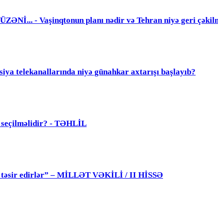
. - Vaşinqtonun planı nədir və Tehran niyə geri çəkil
elekanallarında niyə günahkar axtarışı başlayıb?
ü seçilməlidir? - TƏHLİL
 də təsir edirlər” – MİLLƏT VƏKİLİ / II HİSSƏ