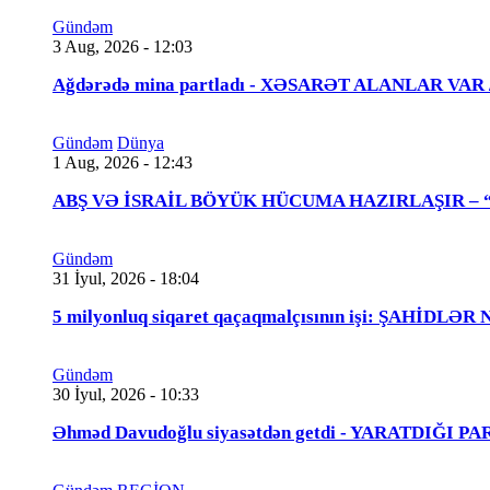
Gündəm
3 Aug, 2026 - 12:03
Ağdərədə mina partladı - XƏSARƏT ALANLAR VAR
Gündəm
Dünya
1 Aug, 2026 - 12:43
ABŞ VƏ İSRAİL BÖYÜK HÜCUMA HAZIRLAŞIR – “Tra
Gündəm
31 İyul, 2026 - 18:04
5 milyonluq siqaret qaçaqmalçısının işi: ŞAHİDLƏ
Gündəm
30 İyul, 2026 - 10:33
Əhməd Davudoğlu siyasətdən getdi - YARATDIĞI 