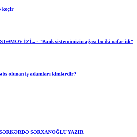
 keçir
 İZİ... - “Bank sistemimizin ağası bu iki nəfər idi”
olunan iş adamları kimlərdir?
girir – SƏRKƏRDƏ SƏRXANOĞLU YAZIR