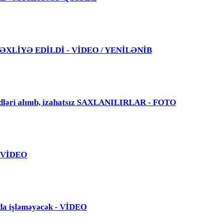
 TƏXLİYƏ EDİLDİ - VİDEO / YENİLƏNİB
dləri alınıb, izahatsız SAXLANILIRLAR - FOTO
 - VİDEO
da işləməyəcək - VİDEO