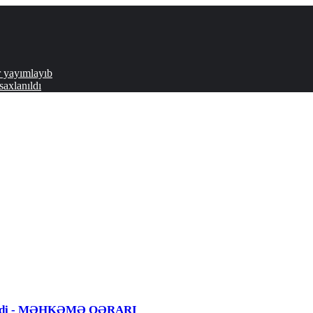
r yayımlayıb
axlanıldı
 edildi - MƏHKƏMƏ QƏRARI