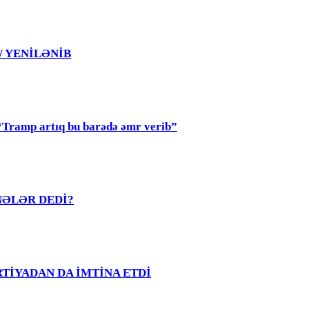
 / YENİLƏNİB
mp artıq bu barədə əmr verib”
R NƏLƏR DEDİ?
PARTİYADAN DA İMTİNA ETDİ