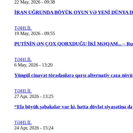
22 May, 2026 - 09:38
İRAN UĞRUNDA BÖYÜK OYUN VƏ YENİ DÜNYA DÜZƏNİ..
TƏHLİL
19 May, 2026 - 09:55
PUTİNİN ƏN ÇOX QORXDUĞU İKİ MƏQAM... – Rusiya t
TƏHLİL
6 May, 2026 - 13:20
Yüngül cinayət törədənlərə qarşı alternativ cəza növ
TƏHLİL
27 Apr, 2026 - 13:25
“Elə böyük şəbəkələr var ki, hətta dövlət siyasətinə
TƏHLİL
24 Apr, 2026 - 15:24