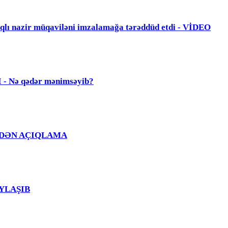
zir müqaviləni imzalamağa tərəddüd etdi - VİDEO
Nə qədər mənimsəyib?
Ğ EVDƏN AÇIQLAMA
PAYLAŞIB