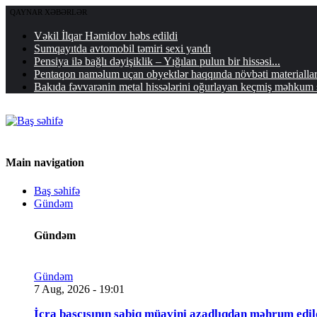
QAYNAR XƏBƏRLƏR
Vəkil İlqar Həmidov həbs edildi
Sumqayıtda avtomobil təmiri sexi yandı
Pensiya ilə bağlı dəyişiklik – Yığılan pulun bir hissəsi...
Pentaqon naməlum uçan obyektlər haqqında növbəti materialla
Bakıda fəvvarənin metal hissələrini oğurlayan keçmiş məhkum s
Main navigation
Baş səhifə
Gündəm
Gündəm
Gündəm
7 Aug, 2026 - 19:01
İcra başçısının sabiq müavini azadlıqdan məhrum