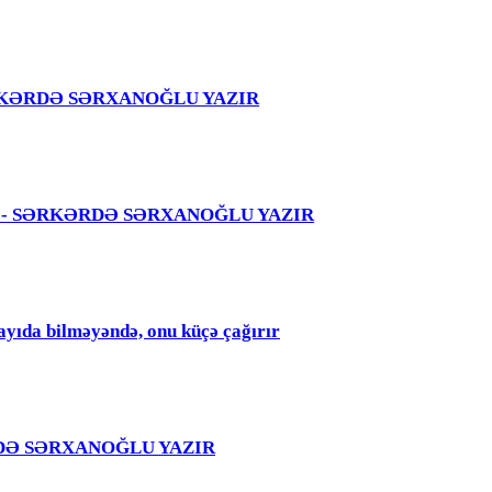
 – SƏRKƏRDƏ SƏRXANOĞLU YAZIR
 səhvi - SƏRKƏRDƏ SƏRXANOĞLU YAZIR
qayıda bilməyəndə, onu küçə çağırır
RKƏRDƏ SƏRXANOĞLU YAZIR