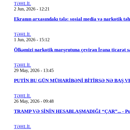
TƏHLİL
2 Jun, 2026 - 12:21
Ekranın arxasındakı tələ: sosial media və narkotik təh
TƏHLİL
1 Jun, 2026 - 15:12
Ölkəmizi narkotik marşrutuna çevirən İrana ticarət s
TƏHLİL
29 May, 2026 - 13:45
PUTİN BU GÜN MÜHARİBƏNİ BİTİRSƏ NƏ BAŞ VERƏCƏK
TƏHLİL
26 May, 2026 - 09:48
TRAMP VƏ SİNİN HESABLAŞMADIĞI “ÇAR”... - Putin
TƏHLİL