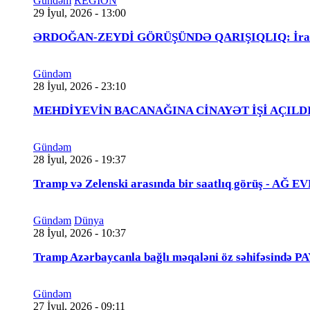
Gündəm
REGİON
29 İyul, 2026 - 13:00
ƏRDOĞAN-ZEYDİ GÖRÜŞÜNDƏ QARIŞIQLIQ: İraqlı na
Gündəm
28 İyul, 2026 - 23:10
MEHDİYEVİN BACANAĞINA CİNAYƏT İŞİ AÇILDI - 
Gündəm
28 İyul, 2026 - 19:37
Tramp və Zelenski arasında bir saatlıq görüş - A
Gündəm
Dünya
28 İyul, 2026 - 10:37
Tramp Azərbaycanla bağlı məqaləni öz səhifəsində 
Gündəm
27 İyul, 2026 - 09:11