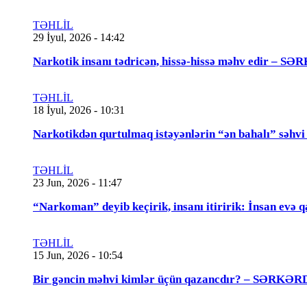
TƏHLİL
29 İyul, 2026 - 14:42
Narkotik insanı tədricən, hissə-hissə məhv edir
TƏHLİL
18 İyul, 2026 - 10:31
Narkotikdən qurtulmaq istəyənlərin “ən bahalı”
TƏHLİL
23 Jun, 2026 - 11:47
“Narkoman” deyib keçirik, insanı itiririk: İnsan evə 
TƏHLİL
15 Jun, 2026 - 10:54
Bir gəncin məhvi kimlər üçün qazancdır? – SƏ