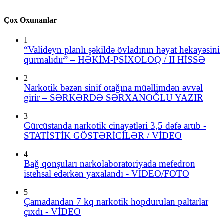
Çox Oxunanlar
1
“Valideyn planlı şəkildə övladının həyat hekayəsini
qurmalıdır” – HƏKİM-PSİXOLOQ / II HİSSƏ
2
Narkotik bəzən sinif otağına müəllimdən əvvəl
girir – SƏRKƏRDƏ SƏRXANOĞLU YAZIR
3
Gürcüstanda narkotik cinayətləri 3,5 dəfə artıb -
STATİSTİK GÖSTƏRİCİLƏR / VİDEO
4
Bağ qonşuları narkolaboratoriyada mefedron
istehsal edərkən yaxalandı - VIDEO/FOTO
5
Çamadandan 7 kq narkotik hopdurulan paltarlar
çıxdı - VİDEO