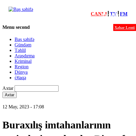
CANLI
┃
TV
┃
FM
Xəbərlər
Menu second
Xəbər Lenti
Baş səhifə
Gündəm
Təhlil
Araşdırma
Kriminal
Region
Dünya
Əlaqə
Axtar
12 May, 2023 - 17:08
Buraxılış imtahanlarının