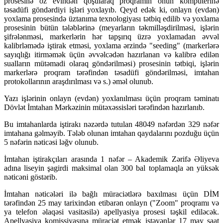
prosesinə öz evindən qoşularaq proqramın onun kompüterinə
təsadüfi göndərdiyi işləri yoxlayıb. Qeyd edək ki, onlayn (evdən)
yoxlama prosesində üztanıma texnologiyası tətbiq edilib və yoxlama
prosesinin bütün tələblərinə (meyarların təkmilləşdirilməsi, işlərin
şifrələnməsi, markerlərin hər tapşırıq üzrə yoxlamadan əvvəl
kalibrləmədə iştirak etməsi, yoxlama ərzində "seeding" (markerlərə
sayıqlığı itirməmək üçün əvvəlcədən hazırlanan və kalibrə edilən
sualların mütəmadi olaraq göndərilməsi) prosesinin tətbiqi, işlərin
markerlərə proqram tərəfindən təsadüfi göndərilməsi, imtahan
protokollarının araşdırılması və s.) əməl olunub.
Yazı işlərinin onlayn (evdən) yoxlanılması üçün proqram təminatı
Dövlət İmtahan Mərkəzinin mütəxəssisləri tərəfindən hazırlanıb.
Bu imtahanlarda iştirakı nəzərdə tutulan 48049 nəfərdən 329 nəfər
imtahana gəlməyib. Tələb olunan imtahan qaydalarını pozduğu üçün
5 nəfərin nəticəsi ləğv olunub.
İmtahan iştirakçıları arasında 1 nəfər – Akademik Zərifə Əliyeva
adına liseyin şagirdi maksimal olan 300 bal toplamaqla ən yüksək
nəticəni göstərib.
İmtahan nəticələri ilə bağlı müraciətlərə baxılması üçün DİM
tərəfindən 25 may tarixindən etibarən onlayn ("Zoom" proqramı və
ya telefon əlaqəsi vasitəsilə) apellyasiya prosesi təşkil ediləcək.
Apellyasiya komissiyasına müraciət etmək istəyənlər 17 may saat