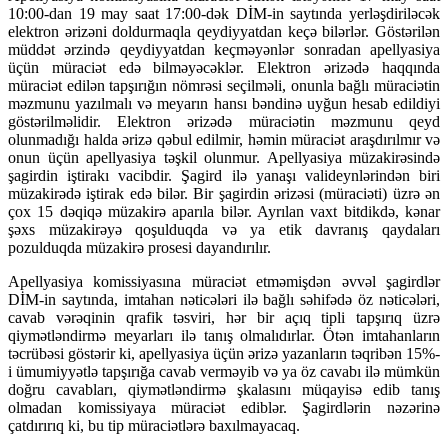
10:00-dan 19 may saat 17:00-dək DİM-in saytında yerləşdiriləcək
elektron ərizəni doldurmaqla qeydiyyatdan keçə bilərlər. Göstərilən
müddət ərzində qeydiyyatdan keçməyənlər sonradan apellyasiya
üçün müraciət edə bilməyəcəklər. Elektron ərizədə haqqında
müraciət edilən tapşırığın nömrəsi seçilməli, onunla bağlı müraciətin
məzmunu yazılmalı və meyarın hansı bəndinə uyğun hesab edildiyi
göstərilməlidir. Elektron ərizədə müraciətin məzmunu qeyd
olunmadığı halda ərizə qəbul edilmir, həmin müraciət araşdırılmır və
onun üçün apellyasiya təşkil olunmur. Apellyasiya müzakirəsində
şagirdin iştirakı vacibdir. Şagird ilə yanaşı valideynlərindən biri
müzakirədə iştirak edə bilər. Bir şagirdin ərizəsi (müraciəti) üzrə ən
çox 15 dəqiqə müzakirə aparıla bilər. Ayrılan vaxt bitdikdə, kənar
şəxs müzakirəyə qoşulduqda və ya etik davranış qaydaları
pozulduqda müzakirə prosesi dayandırılır.
Apellyasiya komissiyasına müraciət etməmişdən əvvəl şagirdlər
DİM-in saytında, imtahan nəticələri ilə bağlı səhifədə öz nəticələri,
cavab vərəqinin qrafik təsviri, hər bir açıq tipli tapşırıq üzrə
qiymətləndirmə meyarları ilə tanış olmalıdırlar. Ötən imtahanların
təcrübəsi göstərir ki, apellyasiya üçün ərizə yazanların təqribən 15%-
i ümumiyyətlə tapşırığa cavab verməyib və ya öz cavabı ilə mümkün
doğru cavabları, qiymətləndirmə şkalasını müqayisə edib tanış
olmadan komissiyaya müraciət ediblər. Şagirdlərin nəzərinə
çatdırırıq ki, bu tip müraciətlərə baxılmayacaq.