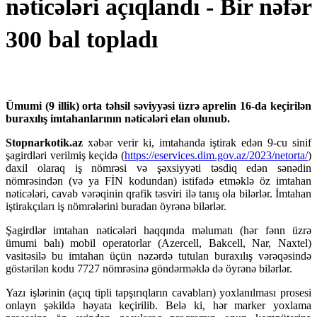
nəticələri açıqlandı - Bir nəfər
300 bal topladı
Ümumi (9 illik) orta təhsil səviyyəsi üzrə aprelin 16-da keçirilən
buraxılış imtahanlarının nəticələri elan olunub.
Stopnarkotik.az
xəbər verir ki, imtahanda iştirak edən 9-cu sinif
şagirdləri verilmiş keçidə (
https://eservices.dim.gov.az/2023/netorta/
)
daxil olaraq iş nömrəsi və şəxsiyyəti təsdiq edən sənədin
nömrəsindən (və ya FİN kodundan) istifadə etməklə öz imtahan
nəticələri, cavab vərəqinin qrafik təsviri ilə tanış ola bilərlər. İmtahan
iştirakçıları iş nömrələrini buradan öyrənə bilərlər.
Şagirdlər imtahan nəticələri haqqında məlumatı (hər fənn üzrə
ümumi balı) mobil operatorlar (Azercell, Bakcell, Nar, Naxtel)
vasitəsilə bu imtahan üçün nəzərdə tutulan buraxılış vərəqəsində
göstərilən kodu 7727 nömrəsinə göndərməklə də öyrənə bilərlər.
Yazı işlərinin (açıq tipli tapşırıqların cavabları) yoxlanılması prosesi
onlayn şəkildə həyata keçirilib. Belə ki, hər marker yoxlama