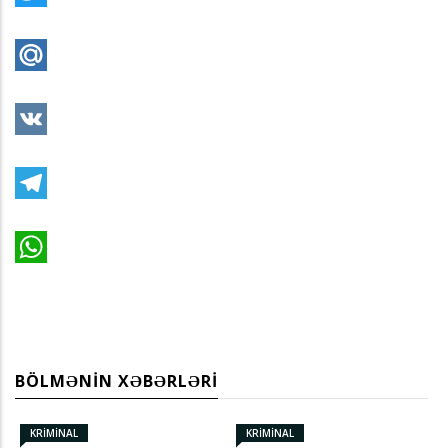
Twitter
Mail.Ru
VK
Telegram
WhatsApp
BÖLMƏNIN XƏBƏRLƏRI
KRİMİNAL
KRİMİNAL