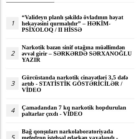
“Valideyn planlı şəkildə övladının həyat
1
hekayəsini qurmalıdır” – HƏKİM-
PSİXOLOQ / II HİSSƏ
Narkotik bəzən sinif otağına müəllimdən
2
əvvəl girir – SƏRKƏRDƏ SƏRXANOĞLU
YAZIR
Gürcüstanda narkotik cinayətləri 3,5 dəfə
3
artıb - STATİSTİK GÖSTƏRİCİLƏR /
VİDEO
Çamadandan 7 kq narkotik hopdurulan
4
paltarlar çıxdı - VİDEO
Bağ qonşuları narkolaboratoriyada
5
mefedron istehsal edərkən yaxalandı -