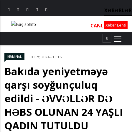
XƏBƏRLƏR
CANLI
┃
TV
┃
FM
Xəbər Lenti
KRİMİNAL
30 Oct, 2024 - 13:18
Bakıda yeniyetməyə
qarşı soyğunçuluq
edildi - ƏVVƏLLƏR DƏ
HƏBS OLUNAN 24 YAŞLI
QADIN TUTULDU