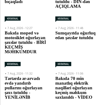
bıçaqladı
tutuldu - DİN-dən
AÇIQLAMA
KRİMİNAL
KRİMİNAL
7 Aug, 2026 - 12:27
7 Aug, 2026 - 11:48
Bakıda moped və
Sumqayıtda oğurluq
motosiklet oğurlayan
edən şəxslər tutuldu
şəxslər tutuldu - BİRİ
KEÇMİŞ
MƏHKUMDUR
KRİMİNAL
KRİMİNAL
7 Aug, 2026 - 11:32
7 Aug, 2026 - 11:06
Tərtərdə ər-arvadı
Bakıda 70 min
evdə yandırıb
manatlıq elektrik
pullarını oğurlayan
naqilləri oğurlayan
şəxs tutuldu -
keçmiş məhkum
YENİLƏNİB
saxlanıldı - VİDEO