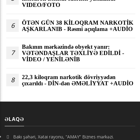
VIDEO/FOTO
ÖTƏN GÜN 38 KİLOQRAM NARKOTİK
6
AŞKARLANIB - Rəsmi açıqlama +AUDİO
Bakının mərkəzində obyekt yanır:
7
VƏTƏNDAŞLAR TƏXLİYƏ EDİLDİ -
VİDEO / YENİLƏNİB
22,3 kiloqram narkotik dövriyyədən
8
çıxarıldı - DİN-dən ƏMƏLİYYAT +AUDİO
ƏLAQƏ
Bakı şəhəri, Xətai rayonu, “AMAY” Biznes mərkəzi.