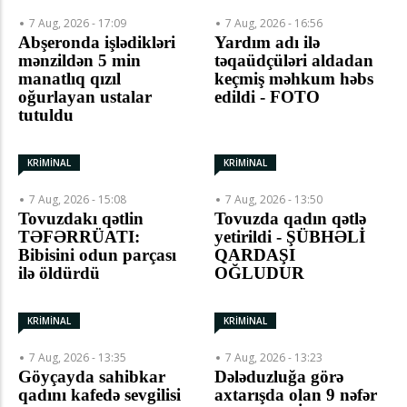
7 Aug, 2026 - 17:09
7 Aug, 2026 - 16:56
Abşeronda işlədikləri
Yardım adı ilə
mənzildən 5 min
təqaüdçüləri aldadan
manatlıq qızıl
keçmiş məhkum həbs
oğurlayan ustalar
edildi - FOTO
tutuldu
KRİMİNAL
KRİMİNAL
7 Aug, 2026 - 15:08
7 Aug, 2026 - 13:50
Tovuzdakı qətlin
Tovuzda qadın qətlə
TƏFƏRRÜATI:
yetirildi - ŞÜBHƏLİ
Bibisini odun parçası
QARDAŞI
ilə öldürdü
OĞLUDUR
KRİMİNAL
KRİMİNAL
7 Aug, 2026 - 13:35
7 Aug, 2026 - 13:23
Göyçayda sahibkar
Dələduzluğa görə
qadını kafedə sevgilisi
axtarışda olan 9 nəfər