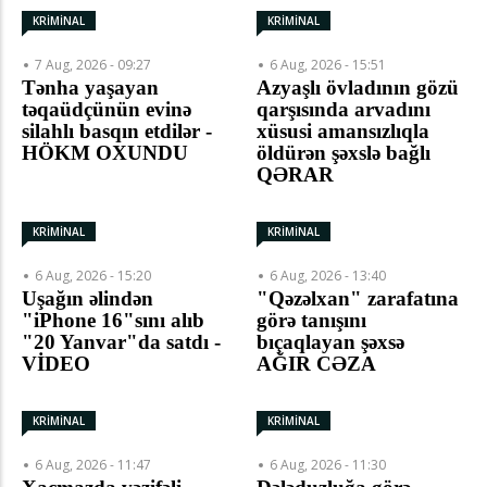
KRİMİNAL
KRİMİNAL
7 Aug, 2026 - 09:27
6 Aug, 2026 - 15:51
Tənha yaşayan
Azyaşlı övladının gözü
təqaüdçünün evinə
qarşısında arvadını
silahlı basqın etdilər -
xüsusi amansızlıqla
HÖKM OXUNDU
öldürən şəxslə bağlı
QƏRAR
KRİMİNAL
KRİMİNAL
6 Aug, 2026 - 15:20
6 Aug, 2026 - 13:40
Uşağın əlindən
"Qəzəlxan" zarafatına
"iPhone 16"sını alıb
görə tanışını
"20 Yanvar"da satdı -
bıçaqlayan şəxsə
VİDEO
AĞIR CƏZA
KRİMİNAL
KRİMİNAL
6 Aug, 2026 - 11:47
6 Aug, 2026 - 11:30