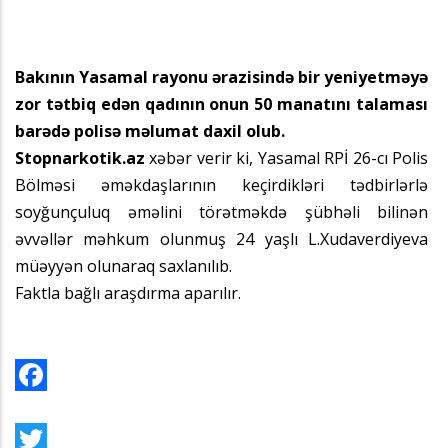
Bakının Yasamal rayonu ərazisində bir yeniyetməyə
zor tətbiq edən qadının onun 50 manatını talaması
barədə polisə məlumat daxil olub.
Stopnarkotik.az
xəbər verir ki, Yasamal RPİ 26-cı Polis
Bölməsi əməkdaşlarının keçirdikləri tədbirlərlə
soyğunçuluq əməlini törətməkdə şübhəli bilinən
əvvəllər məhkum olunmuş 24 yaşlı L.Xudaverdiyeva
müəyyən olunaraq saxlanılıb.
Faktla bağlı araşdırma aparılır.
Facebook