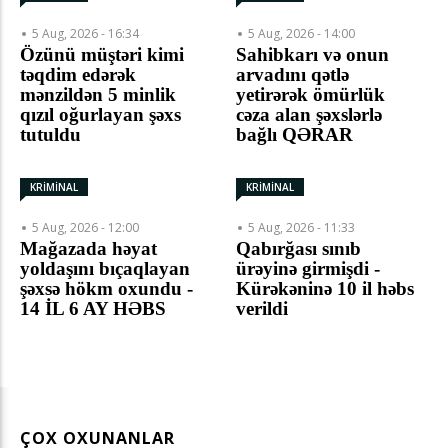
5 Aug, 2026 - 16:34
5 Aug, 2026 - 14:00
Özünü müştəri kimi
Sahibkarı və onun
təqdim edərək
arvadını qətlə
mənzildən 5 minlik
yetirərək ömürlük
qızıl oğurlayan şəxs
cəza alan şəxslərlə
tutuldu
bağlı QƏRAR
KRİMİNAL
KRİMİNAL
5 Aug, 2026 - 12:00
5 Aug, 2026 - 11:33
Mağazada həyat
Qabırğası sınıb
yoldaşını bıçaqlayan
ürəyinə girmişdi -
şəxsə hökm oxundu -
Kürəkəninə 10 il həbs
14 İL 6 AY HƏBS
verildi
ÇOX OXUNANLAR