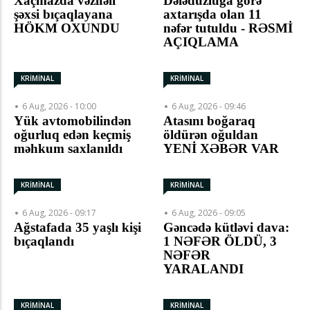
Xaçmazda vəzifəli
Dələduzluğa görə
şəxsi bıçaqlayana
axtarışda olan 11
HÖKM OXUNDU
nəfər tutuldu - RƏSMİ
AÇIQLAMA
KRİMİNAL
KRİMİNAL
6 Aug, 2026 - 10:00
6 Aug, 2026 - 09:46
Yük avtomobilindən
Atasını boğaraq
oğurluq edən keçmiş
öldürən oğuldan
məhkum saxlanıldı
YENİ XƏBƏR VAR
KRİMİNAL
KRİMİNAL
6 Aug, 2026 - 09:17
6 Aug, 2026 - 09:05
Ağstafada 35 yaşlı kişi
Gəncədə kütləvi dava:
bıçaqlandı
1 NƏFƏR ÖLDÜ, 3
NƏFƏR
YARALANDI
KRİMİNAL
KRİMİNAL