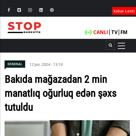
XƏBƏRLƏ
Xəbər Lenti
CANLI
┃
TV
┃
FM
KRİMİNAL
12 Jun, 2024 - 13:19
Bakıda mağazadan 2 min
manatlıq oğurluq edən şəxs
tutuldu