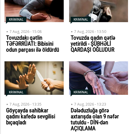
KRİMİNAL
KRİMİNAL
7 Aug, 2026 - 15:08
7 Aug, 2026 - 13:50
Tovuzdakı qətlin
Tovuzda qadın qətlə
TƏFƏRRÜATI: Bibisini
yetirildi - ŞÜBHƏLİ
odun parçası ilə öldürdü
QARDAŞI OĞLUDUR
KRİMİNAL
KRİMİNAL
7 Aug, 2026 - 13:35
7 Aug, 2026 - 13:23
Göyçayda sahibkar
Dələduzluğa görə
qadını kafedə sevgilisi
axtarışda olan 9 nəfər
bıçaqladı
tutuldu - DİN-dən
AÇIQLAMA