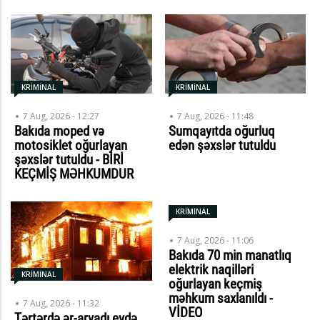
KRİMİNAL
KRİMİNAL
7 Aug, 2026 - 12:27
7 Aug, 2026 - 11:48
Bakıda moped və
Sumqayıtda oğurluq
motosiklet oğurlayan
edən şəxslər tutuldu
şəxslər tutuldu - BİRİ
KEÇMİŞ MƏHKUMDUR
KRİMİNAL
7 Aug, 2026 - 11:06
Bakıda 70 min manatlıq
elektrik naqilləri
KRİMİNAL
oğurlayan keçmiş
məhkum saxlanıldı -
7 Aug, 2026 - 11:32
VİDEO
Tərtərdə ər-arvadı evdə