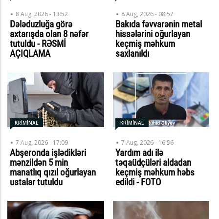
8 Aug, 2026 - 13:52
8 Aug, 2026 - 08:57
Dələduzluğa görə
Bakıda fəvvarənin metal
axtarışda olan 8 nəfər
hissələrini oğurlayan
tutuldu - RƏSMİ
keçmiş məhkum
AÇIQLAMA
saxlanıldı
KRİMİNAL
KRİMİNAL
7 Aug, 2026 - 17:09
7 Aug, 2026 - 16:56
Abşeronda işlədikləri
Yardım adı ilə
mənzildən 5 min
təqaüdçüləri aldadan
manatlıq qızıl oğurlayan
keçmiş məhkum həbs
ustalar tutuldu
edildi - FOTO