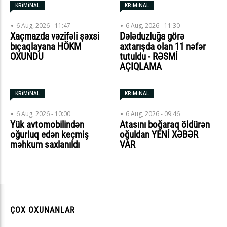
KRİMİNAL
KRİMİNAL
6 Aug, 2026 - 11:47
6 Aug, 2026 - 11:30
Xaçmazda vəzifəli şəxsi
Dələduzluğa görə
bıçaqlayana HÖKM
axtarışda olan 11 nəfər
OXUNDU
tutuldu - RƏSMİ
AÇIQLAMA
KRİMİNAL
KRİMİNAL
6 Aug, 2026 - 10:00
6 Aug, 2026 - 09:46
Yük avtomobilindən
Atasını boğaraq öldürən
oğurluq edən keçmiş
oğuldan YENİ XƏBƏR
məhkum saxlanıldı
VAR
ÇOX OXUNANLAR