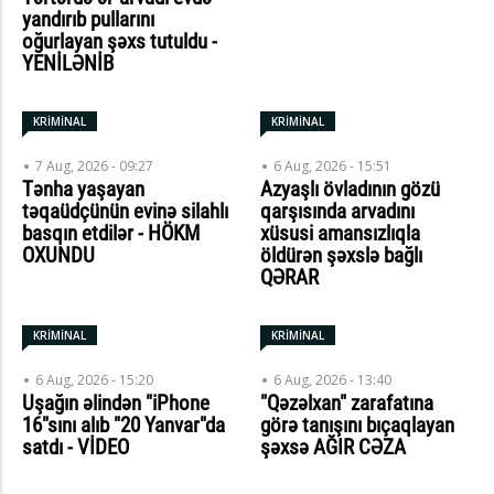
yandırıb pullarını
oğurlayan şəxs tutuldu -
YENİLƏNİB
KRİMİNAL
KRİMİNAL
7 Aug, 2026 - 09:27
6 Aug, 2026 - 15:51
Tənha yaşayan
Azyaşlı övladının gözü
təqaüdçünün evinə silahlı
qarşısında arvadını
basqın etdilər - HÖKM
xüsusi amansızlıqla
OXUNDU
öldürən şəxslə bağlı
QƏRAR
KRİMİNAL
KRİMİNAL
6 Aug, 2026 - 15:20
6 Aug, 2026 - 13:40
Uşağın əlindən "iPhone
"Qəzəlxan" zarafatına
16"sını alıb "20 Yanvar"da
görə tanışını bıçaqlayan
satdı - VİDEO
şəxsə AĞIR CƏZA