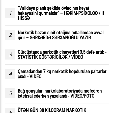
“Valideyn planlı şəkildə övladının həyat
1
hekayəsini qurmalıdır” – HƏKİM-PSİXOLOQ / II
HİSSƏ
Narkotik bəzən sinif otağına müəllimdən əvvəl
2
girir – SƏRKƏRDƏ SƏRXANOĞLU YAZIR
Gürcüstanda narkotik cinayətləri 3,5 dəfə artıb -
3
STATİSTİK GÖSTƏRİCİLƏR / VİDEO
Çamadandan 7 kq narkotik hopdurulan paltarlar
4
çıxdı - VİDEO
Bağ qonşuları narkolaboratoriyada mefedron
5
istehsal edərkən yaxalandı - VIDEO/FOTO
ÖTƏN GÜN 38 KİLOQRAM NARKOTİK
6