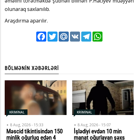
əməlini törətməkdə şübhəli bilinən P.Hacıyev müəyyən
olunaraq saxlanılıb.
Araşdırma aparılır.
Facebook
Twitter
Mail.Ru
VK
Telegram
WhatsApp
BÖLMƏNIN XƏBƏRLƏRI
KRİMİNAL
KRİMİNAL
8 Aug, 2026 - 15:33
8 Aug, 2026 - 15:07
Məscid tikintisindən 150
İşlədiyi evdən 10 min
minlik oğurluq edən 4
manat oğurlayan şəxs