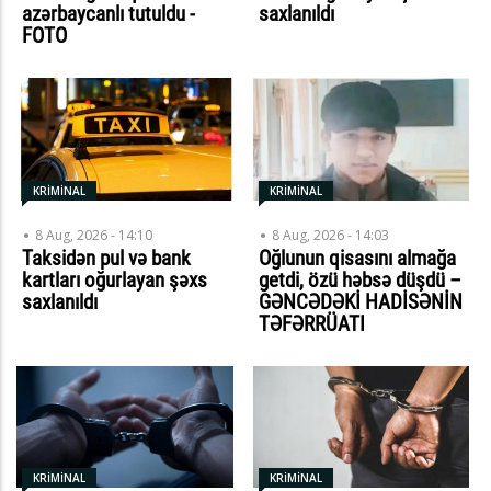
azərbaycanlı tutuldu -
saxlanıldı
FOTO
KRİMİNAL
KRİMİNAL
8 Aug, 2026 - 14:10
8 Aug, 2026 - 14:03
Taksidən pul və bank
Oğlunun qisasını almağa
kartları oğurlayan şəxs
getdi, özü həbsə düşdü –
saxlanıldı
GƏNCƏDƏKİ HADİSƏNİN
TƏFƏRRÜATI
KRİMİNAL
KRİMİNAL