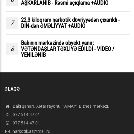
AŞKARLANIB - Rəsmi açıqlama +AUDİO
22,3 kiloqram narkotik dövriyyədən çıxarıldı -
7
DİN-dən ƏMƏLİYYAT +AUDİO
Bakının mərkəzində obyekt yanır:
8
VƏTƏNDAŞLAR TƏXLİYƏ EDİLDİ - VİDEO /
YENİLƏNİB
ƏLAQƏ
Bakı şəhəri, Xətai rayonu, “AMAY” Biznes mərkəzi.
077 514 47 01
077 514 47 01
narkotik.az@mail.ru