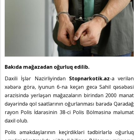
Bakıda mağazadan oğurluq edilib.
Daxili İşlər Nazirliyindən
Stopnarkotik.az
-a verilən
xəbərə görə, iyunun 6-na keçən gecə Sahil qəsəbəsi
ərazisində yerləşən mağazaların birindən 2000 manat
dəyərində qol saatlarının oğurlanması barədə Qaradağ
rayon Polis İdarəsinin 38-ci Polis Bölməsinə məlumat
daxil olub.
Polis əməkdaşlarının keçirdikləri tədbirlərlə oğurluq