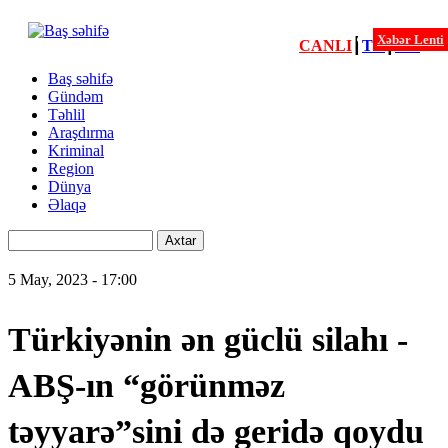
Xəbər Lenti
CANLI
┃
TV
┃
FM
Xəbərlər
Baş səhifə
Gündəm
Menu
Təhlil
second
Araşdırma
Kriminal
Region
Dünya
Əlaqə
Axtar
5 May, 2023 - 17:00
Türkiyənin ən güclü silahı -
ABŞ-ın “görünməz
təyyarə”sini də geridə qoydu