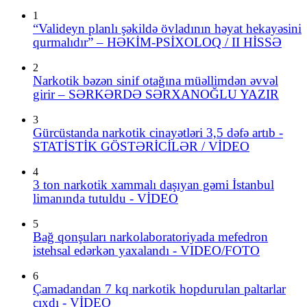
1
“Valideyn planlı şəkildə övladının həyat hekayəsini
qurmalıdır” – HƏKİM-PSİXOLOQ / II HİSSƏ
2
Narkotik bəzən sinif otağına müəllimdən əvvəl
girir – SƏRKƏRDƏ SƏRXANOĞLU YAZIR
3
Gürcüstanda narkotik cinayətləri 3,5 dəfə artıb -
STATİSTİK GÖSTƏRİCİLƏR / VİDEO
4
3 ton narkotik xammalı daşıyan gəmi İstanbul
limanında tutuldu - VİDEO
5
Bağ qonşuları narkolaboratoriyada mefedron
istehsal edərkən yaxalandı - VIDEO/FOTO
6
Çamadandan 7 kq narkotik hopdurulan paltarlar
çıxdı - VİDEO