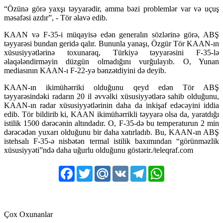
“Özünə görə yaxşı təyyarədir, amma bəzi problemlər var və uçuş
məsafəsi azdır”, - Tör əlavə edib.
KAAN və F-35-i müqayisə edən generalın sözlərinə görə, ABŞ
təyyarəsi bundan geridə qalır. Bununla yanaşı, Özgür Tör KAAN-ın
xüsusiyyətlərinə toxunaraq, Türkiyə təyyarəsini F-35-lə
əlaqələndirməyin düzgün olmadığını vurğulayıb. O, Yunan
mediasının KAAN-ı F-22-yə bənzətdiyini də deyib.
KAAN-ın ikimühərriki olduğunu qeyd edən Tör ABŞ
təyyarəsindəki radarın 20 il əvvəlki xüsusiyyətlərə sahib olduğunu,
KAAN-ın radar xüsusiyyətlərinin daha da inkişaf edəcəyini iddia
edib. Tör bildirib ki, KAAN ikimühərrikli təyyarə olsa da, yaratdığı
istilik 1500 dərəcənin altındadır. O, F-35-də bu temperaturun 2 min
dərəcədən yuxarı olduğunu bir daha xatırladıb. Bu, KAAN-ın ABŞ
istehsalı F-35-ə nisbətən termal istilik baxımından “görünməzlik
xüsusiyyəti”ndə daha uğurlu olduğunu göstərir./teleqraf.com
Facebook
Twitter
Mail.Ru
VK
Telegram
WhatsApp
Çox Oxunanlar