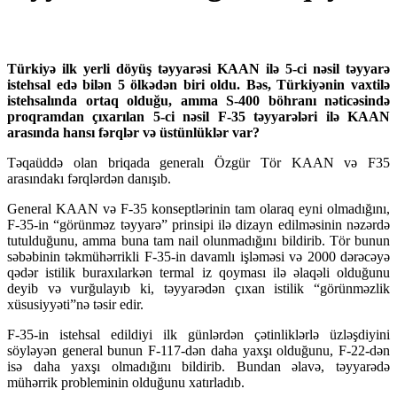
Türkiyə ilk yerli döyüş təyyarəsi KAAN ilə 5-ci nəsil təyyarə
istehsal edə bilən 5 ölkədən biri oldu. Bəs, Türkiyənin vaxtilə
istehsalında ortaq olduğu, amma S-400 böhranı nəticəsində
proqramdan çıxarılan 5-ci nəsil F-35 təyyarələri ilə KAAN
arasında hansı fərqlər və üstünlüklər var?
Təqaüddə olan briqada generalı Özgür Tör KAAN və F35
arasındakı fərqlərdən danışıb.
General KAAN və F-35 konseptlərinin tam olaraq eyni olmadığını,
F-35-in “görünməz təyyarə” prinsipi ilə dizayn edilməsinin nəzərdə
tutulduğunu, amma buna tam nail olunmadığını bildirib. Tör bunun
səbəbinin təkmühərrikli F-35-in davamlı işləməsi və 2000 dərəcəyə
qədər istilik buraxılarkən termal iz qoyması ilə əlaqəli olduğunu
deyib və vurğulayıb ki, təyyarədən çıxan istilik “görünməzlik
xüsusiyyəti”nə təsir edir.
F-35-in istehsal edildiyi ilk günlərdən çətinliklərlə üzləşdiyini
söyləyən general bunun F-117-dən daha yaxşı olduğunu, F-22-dən
isə daha yaxşı olmadığını bildirib. Bundan əlavə, təyyarədə
mühərrik probleminin olduğunu xatırladıb.