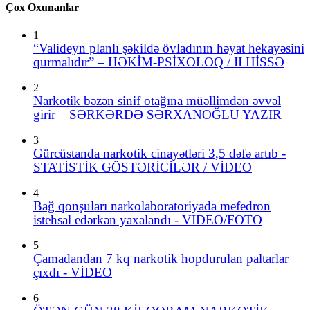
Çox Oxunanlar
1
“Valideyn planlı şəkildə övladının həyat hekayəsini
qurmalıdır” – HƏKİM-PSİXOLOQ / II HİSSƏ
2
Narkotik bəzən sinif otağına müəllimdən əvvəl
girir – SƏRKƏRDƏ SƏRXANOĞLU YAZIR
3
Gürcüstanda narkotik cinayətləri 3,5 dəfə artıb -
STATİSTİK GÖSTƏRİCİLƏR / VİDEO
4
Bağ qonşuları narkolaboratoriyada mefedron
istehsal edərkən yaxalandı - VIDEO/FOTO
5
Çamadandan 7 kq narkotik hopdurulan paltarlar
çıxdı - VİDEO
6