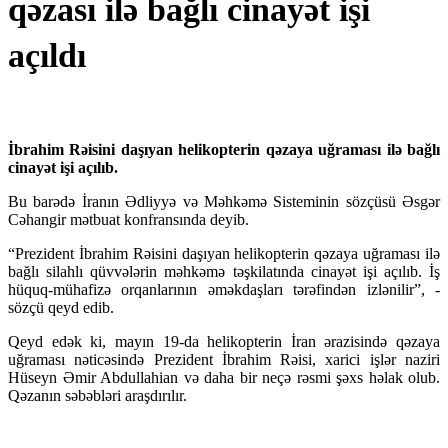
qəzası ilə bağlı cinayət işi
açıldı
İbrahim Rəisini daşıyan helikopterin qəzaya uğraması ilə bağlı
cinayət işi açılıb.
Bu barədə İranın Ədliyyə və Məhkəmə Sisteminin sözçüsü Əsgər
Cəhangir mətbuat konfransında deyib.
“Prezident İbrahim Rəisini daşıyan helikopterin qəzaya uğraması ilə
bağlı silahlı qüvvələrin məhkəmə təşkilatında cinayət işi açılıb. İş
hüquq-mühafizə orqanlarının əməkdaşları tərəfindən izlənilir”, -
sözçü qeyd edib.
Qeyd edək ki, mayın 19-da helikopterin İran ərazisində qəzaya
uğraması nəticəsində Prezident İbrahim Rəisi, xarici işlər naziri
Hüseyn Əmir Abdullahian və daha bir neçə rəsmi şəxs həlak olub.
Qəzanın səbəbləri araşdırılır.