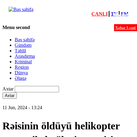
CANLI
┃
TV
┃
FM
Xəbərlər
Menu second
Xəbər Lenti
Baş səhifə
Gündəm
Təhlil
Araşdırma
Kriminal
Region
Dünya
Əlaqə
Axtar
11 Jun, 2024 - 13:24
Rəisinin öldüyü helikopter