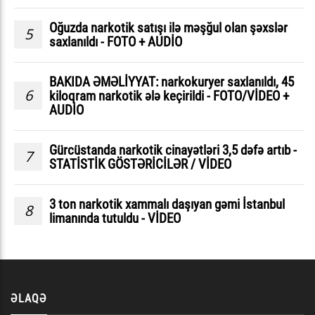
Oğuzda narkotik satışı ilə məşğul olan şəxslər
5
saxlanıldı - FOTO + AUDİO
BAKIDA ƏMƏLİYYAT: narkokuryer saxlanıldı, 45
6
kiloqram narkotik ələ keçirildi - FOTO/VİDEO +
AUDİO
Gürcüstanda narkotik cinayətləri 3,5 dəfə artıb -
7
STATİSTİK GÖSTƏRİCİLƏR / VİDEO
3 ton narkotik xammalı daşıyan gəmi İstanbul
8
limanında tutuldu - VİDEO
ƏLAQƏ