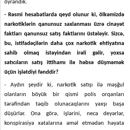
öyrəndik.
- Rəsmi hesabatlarda qeyd olunur ki, ölkəmizdə
narkotiklərin qanunsuz saxlanması üzrə cinayət
faktları qanunsuz satış faktlarını üstələyir. Sizcə,
bu, istifadəçilərin daha çox narkotik ehtiyatına
sahib olmaq istəyindən irəli gəlir, yoxsa
satıcıların satış ittihamı ilə həbsə düşməmək
üçün işlətdiyi fənddir?
- Aydın şeydir ki, narkotik satışı ilə məşğul
olanların böyük bir qismi polis orqanları
tərəfindən təqib olunacaqlarını yaxşı başa
düşürlər. Ona görə, işlərini, necə deyərlər,
konspirasiya xətalarına əməl etmədən həyata