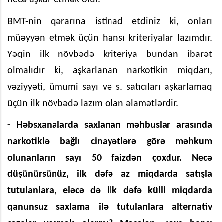
BMT-nin qərarına istinad etdiniz ki, onları
müəyyən etmək üçün hansı kriteriyalar lazımdır.
Yəqin ilk növbədə kriteriya bundan ibarət
olmalıdır ki, aşkarlanan narkotikin miqdarı,
vəziyyəti, ümumi sayı və s. satıcıları aşkarlamaq
üçün ilk növbədə lazım olan əlamətlərdir.
- Həbsxanalarda saxlanan məhbuslar arasında
narkotiklə bağlı cinayətlərə görə məhkum
olunanların sayı 50 faizdən çoxdur. Necə
düşünürsünüz, ilk dəfə az miqdarda satışla
tutulanlara, eləcə də ilk dəfə külli miqdarda
qanunsuz saxlama ilə tutulanlara alternativ