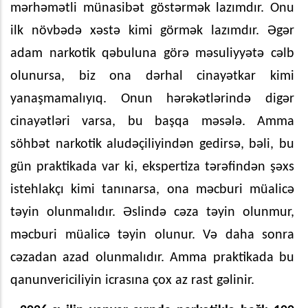
mərhəmətli münasibət göstərmək lazımdır. Onu
ilk növbədə xəstə kimi görmək lazımdır. Əgər
adam narkotik qəbuluna görə məsuliyyətə cəlb
olunursa, biz ona dərhal cinayətkar kimi
yanaşmamalıyıq. Onun hərəkətlərində digər
cinayətləri varsa, bu başqa məsələ. Amma
söhbət narkotik aludəçiliyindən gedirsə, bəli, bu
gün praktikada var ki, ekspertiza tərəfindən şəxs
istehlakçı kimi tanınarsa, ona məcburi müalicə
təyin olunmalıdır. Əslində cəza təyin olunmur,
məcburi müalicə təyin olunur. Və daha sonra
cəzadan azad olunmalıdır. Amma praktikada bu
qanunvericiliyin icrasına çox az rast gəlinir.