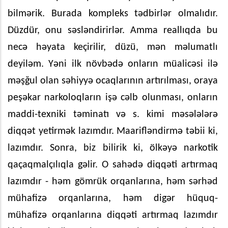
bilmərik. Burada kompleks tədbirlər olmalıdır.
Düzdür, onu səsləndirirlər. Amma reallıqda bu
necə həyata keçirilir, düzü, mən məlumatlı
deyiləm. Yəni ilk növbədə onların müalicəsi ilə
məşğul olan səhiyyə ocaqlarının artırılması, oraya
peşəkar narkoloqların işə cəlb olunması, onların
maddi-texniki təminatı və s. kimi məsələlərə
diqqət yetirmək lazımdır. Maarifləndirmə təbii ki,
lazımdır. Sonra, biz bilirik ki, ölkəyə narkotik
qaçaqmalçılıqla gəlir. O sahədə diqqəti artırmaq
lazımdır - həm gömrük orqanlarına, həm sərhəd
mühafizə orqanlarına, həm digər hüquq-
mühafizə orqanlarına diqqəti artırmaq lazımdır