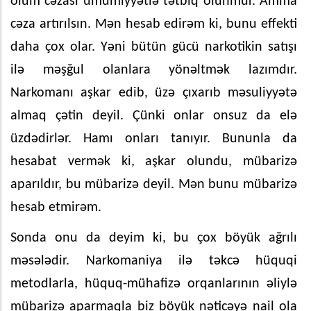
ölüm cəzası ümumiyyətlə tətbiq olunmur. Amma
cəza artırılsın. Mən hesab edirəm ki, bunu effekti
daha çox olar. Yəni bütün gücü narkotikin satışı
ilə məşğul olanlara yönəltmək lazımdır.
Narkomanı aşkar edib, üzə çıxarıb məsuliyyətə
almaq çətin deyil.
Çünki onlar onsuz da elə
üzdədirlər. Hamı onları tanıyır. Bununla da
hesabat vermək ki, aşkar olundu, mübarizə
aparıldır, bu mübarizə deyil. Mən bunu mübarizə
hesab etmirəm.
Sonda onu da deyim ki, bu çox böyük ağrılı
məsələdir. Narkomaniya ilə təkcə hüquqi
metodlarla, hüquq-mühafizə orqanlarının əliylə
mübarizə aparmaqla biz böyük nəticəyə nail ola