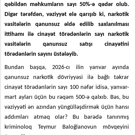
qəbildən məhkumların sayı 50%-ə qədər olub.
Digər tərəfdən, vəziyyət elə qarışıb ki, narkotik
vasitələrin qanunsuz əldə edilib saxlanılması
ittihamı ilə cinayət törədənlərin sayı narkotik
vasitələrin qanunsuz satışı cinayətini
törədənlərin sayını üstələyib.
Bundan başqa, 2026-cı ilin yanvar ayında
qanunsuz narkotik dövriyyəsi ilə bağlı təkrar
cinayət törədənlərin sayı 100 nəfər idisə, yanvar-
mart ayları üçün bu rəqəm 500-ə qalxıb. Bəs, bu
vəziyyəti ən azından yüngülləşdirmək üçün hansı
addımları atmaq olar? Bu barədə tanınmış
kriminoloq Teymur Baloğlanovun mövqeyini