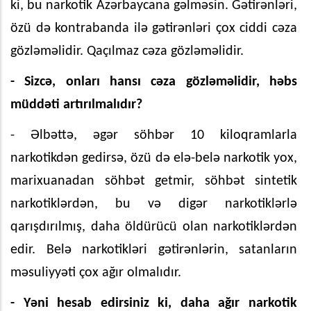
ki, bu narkotik Azərbaycana gəlməsin. Gətirənləri,
özü də kontrabanda ilə gətirənləri çox ciddi cəza
gözləməlidir. Qaçılmaz cəza gözləməlidir.
- Sizcə, onları hansı cəza gözləməlidir, həbs
müddəti artırılmalıdır?
- Əlbəttə, əgər söhbər 10 kiloqramlarla
narkotikdən gedirsə, özü də elə-belə narkotik yox,
marixuanadan söhbət getmir, söhbət sintetik
narkotiklərdən, bu və digər narkotiklərlə
qarışdırılmış, daha öldürücü olan narkotiklərdən
edir. Belə narkotikləri gətirənlərin, satanların
məsuliyyəti çox ağır olmalıdır.
- Yəni hesab edirsiniz ki, daha ağır narkotik