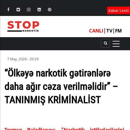
XƏBƏRLƏ
Xəbər Lenti
CANLI
┃
TV
┃
FM
7 May, 2026 - 20:29
“Ölkəyə narkotik gətirənlərə
daha ağır cəza verilməlidir” –
TANINMIŞ KRİMİNALİST