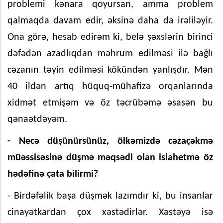
problemi kənara qoyursan, amma problem
qalmaqda davam edir, əksinə daha da irəliləyir.
Ona görə, hesab edirəm ki, belə şəxslərin birinci
dəfədən azadlıqdan məhrum edilməsi ilə bağlı
cəzanın təyin edilməsi kökündən yanlışdır. Mən
40 ildən artıq hüquq-mühafizə orqanlarında
xidmət etmişəm və öz təcrübəmə əsasən bu
qənaətdəyəm.
- Necə düşünürsünüz, ölkəmizdə cəzaçəkmə
müəssisəsinə düşmə məqsədi olan islahetmə öz
hədəfinə çata bilirmi?
- Birdəfəlik başa düşmək lazımdır ki, bu insanlar
cinayətkardan çox xəstədirlər. Xəstəyə isə