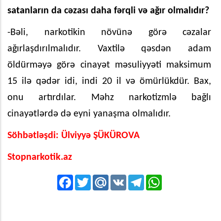
satanların da cəzası daha fərqli və ağır olmalıdır?
-Bəli, narkotikin növünə görə cəzalar
ağırlaşdırılmalıdır. Vaxtilə qəsdən adam
öldürməyə görə cinayət məsuliyyəti maksimum
15 ilə qədər idi, indi 20 il və ömürlükdür. Bax,
onu artırdılar. Məhz narkotizmlə bağlı
cinayətlərdə də eyni yanaşma olmalıdır.
Söhbətləşdi: Ülviyyə ŞÜKÜROVA
Stopnarkotik.az
Facebook
Twitter
Mail.Ru
VK
Telegram
WhatsApp