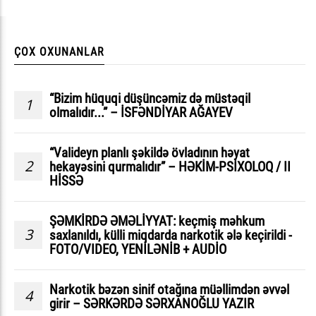
ÇOX OXUNANLAR
“Bizim hüquqi düşüncəmiz də müstəqil
1
olmalıdır...” – İSFƏNDİYAR AĞAYEV
“Valideyn planlı şəkildə övladının həyat
2
hekayəsini qurmalıdır” – HƏKİM-PSİXOLOQ / II
HİSSƏ
ŞƏMKİRDƏ ƏMƏLİYYAT: keçmiş məhkum
3
saxlanıldı, külli miqdarda narkotik ələ keçirildi -
FOTO/VIDEO, YENİLƏNİB + AUDİO
Narkotik bəzən sinif otağına müəllimdən əvvəl
4
girir – SƏRKƏRDƏ SƏRXANOĞLU YAZIR