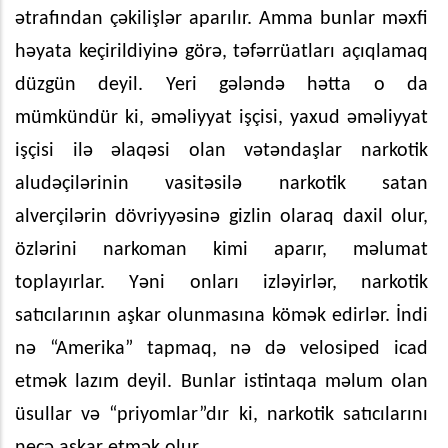
ətrafından çəkilişlər aparılır. Amma bunlar məxfi
həyata keçirildiyinə görə, təfərrüatları açıqlamaq
düzgün deyil. Yeri gələndə hətta o da
mümkündür ki, əməliyyat işçisi, yaxud əməliyyat
işçisi ilə əlaqəsi olan vətəndaşlar narkotik
aludəçilərinin vasitəsilə narkotik satan
alverçilərin dövriyyəsinə gizlin olaraq daxil olur,
özlərini narkoman kimi aparır, məlumat
toplayırlar. Yəni onları izləyirlər, narkotik
satıcılarının aşkar olunmasına kömək edirlər. İndi
nə “Amerika” tapmaq, nə də velosiped icad
etmək lazım deyil. Bunlar istintaqa məlum olan
üsullar və “priyomlar”dır ki, narkotik satıcılarını
necə aşkar etmək olur.