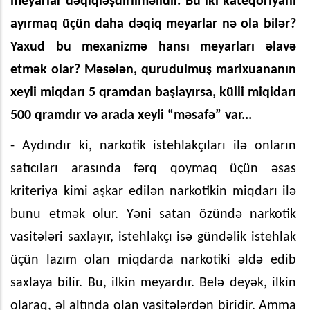
meyarlar dəqiqləşdirilməlidir. Bu iki kateqoriyanı
ayırmaq üçün daha dəqiq meyarlar nə ola bilər?
Yaxud bu mexanizmə hansı meyarları əlavə
etmək olar? Məsələn, qurudulmuş marixuananın
xeyli miqdarı 5 qramdan başlayırsa, külli miqidarı
500 qramdır və arada xeyli “məsafə” var...
- Aydındır ki, narkotik istehlakçıları ilə onların
satıcıları arasında fərq qoymaq üçün əsas
kriteriya kimi aşkar edilən narkotikin miqdarı ilə
bunu etmək olur. Yəni satan özündə narkotik
vasitələri saxlayır, istehlakçı isə gündəlik istehlak
üçün lazım olan miqdarda narkotiki əldə edib
saxlaya bilir. Bu, ilkin meyardır. Belə deyək, ilkin
olaraq, əl altında olan vasitələrdən biridir. Amma