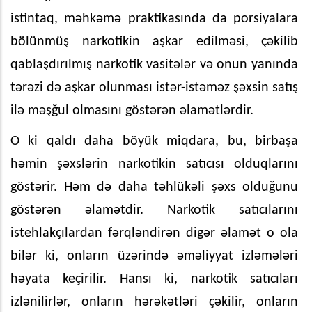
istintaq, məhkəmə praktikasında da porsiyalara
bölünmüş narkotikin aşkar edilməsi, çəkilib
qablaşdırılmış narkotik vasitələr və onun yanında
tərəzi də aşkar olunması istər-istəməz şəxsin satış
ilə məşğul olmasını göstərən əlamətlərdir.
O ki qaldı daha böyük miqdara, bu, birbaşa
həmin şəxslərin narkotikin satıcısı olduqlarını
göstərir. Həm də daha təhlükəli şəxs olduğunu
göstərən əlamətdir. Narkotik satıcılarını
istehlakçılardan fərqləndirən digər əlamət o ola
bilər ki, onların üzərində əməliyyat izləmələri
həyata keçirilir. Hansı ki, narkotik satıcıları
izlənilirlər, onların hərəkətləri çəkilir, onların