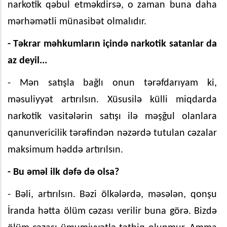
narkotik qəbul etməkdirsə, o zaman buna daha
mərhəmətli münasibət olmalıdır.
- Təkrar məhkumların içində narkotik satanlar da
az deyil...
- Mən satışla bağlı onun tərəfdarıyam ki,
məsuliyyət artırılsın. Xüsusilə külli miqdarda
narkotik vasitələrin satışı ilə məşğul olanlara
qanunvericilik tərəfindən nəzərdə tutulan cəzalar
maksimum həddə artırılsın.
- Bu əməl ilk dəfə də olsa?
- Bəli, artırılsın. Bəzi ölkələrdə, məsələn, qonşu
İranda hətta ölüm cəzası verilir buna görə. Bizdə