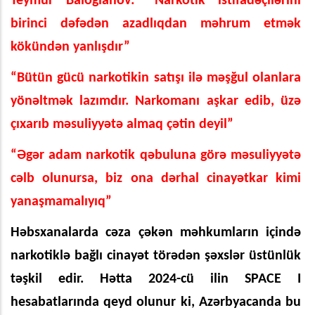
Teymur Baloğlanov: “Narkotik istifadəçilərini
birinci dəfədən azadlıqdan məhrum etmək
kökündən yanlışdır”
“Bütün gücü narkotikin satışı ilə məşğul olanlara
yönəltmək lazımdır. Narkomanı aşkar edib, üzə
çıxarıb məsuliyyətə almaq çətin deyil”
“Əgər adam narkotik qəbuluna görə məsuliyyətə
cəlb olunursa, biz ona dərhal cinayətkar kimi
yanaşmamalıyıq”
Həbsxanalarda cəza çəkən məhkumların içində
narkotiklə bağlı cinayət törədən şəxslər üstünlük
təşkil edir. Hətta 2024-cü ilin SPACE I
hesabatlarında qeyd olunur ki, Azərbyacanda bu