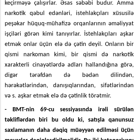
keçirməyə çalışırlar. Əsas səbəbi budur. Amma
narkotik qəbul edənləri, istehlakçıları xüsusilə
peşəkar hüquq-mühafizə orqanlarının əməliyyat
işçiləri görən kimi tanıyırlar. İstehlakçıları aşkar
etmək onlar üçün elə də çətin deyil. Onların bir
qismi narkoman kimi, bir qismi də narkotik
xarakterli cinayətlərdə adları hallandığına görə,
digər tərəfdən də bədən dilindən,
hərəkətlərindən, danışıqlarından, sifətlərindən
və s. aşkar etmək elə də çətinlik törətmir.
- BMT-nin 69-cu sessiyasında irəli sürülən
təkliflərdən biri bu oldu ki, satışla qanunsuz
saxlamanın daha dəqiq müəyyən edilməsi üçün