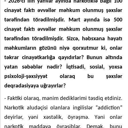
- 2026-cı ilin yanvar ayında narkotiklə bağlı 100
cinayət faktı əvvəllər məhkum olunmuş şəxslər
tərəfindən törədilmişdir. Mart ayında isə 500
cinayət faktı əvvəllər məhkum olunmuş şəxslər
tərəfindən törədilmişdir. Sizcə, həbsxana həyatı
məhkumların gözünü niyə qorxutmur ki, onlar
təkrar cinayətkarlığa qayıdırlar? Bunun altında
yatan səbəblər nədir? İqtisadi, sosial, yoxsa
psixoloji-şəxsiyyət olaraq bu şəxslər
deqradasiyaya uğrayırlar?
- Faktiki olaraq, mənim dediklərimi təsdiq etdiniz.
Narkotik aludəçisi olanlara ingilislər “addiction”
deyirlər, yəni xəstəlik, öyrəşmə. Yəni onlar
narkotik maddəyə öyrəşiblər. Demək, bunu