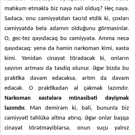
məhkum etməklə biz nəyə nail olduq? Heç nəyə.
Sadəcə, onu cəmiyyətdən təcrid etdik ki, çoxları
cəmiyyətdə belə adamın olduğunu görməsinlər.
O, gec-tez qayıdacaq bu cəmiyyətə. Amma necə
qayıdacaq: yenə də həmin narkoman kimi, xəstə
kimi. Yenidən cinayət törədəcək ki, onların
sayının artması da təsdiq olunur. Əgər bizdə bu
praktika davam edəcəksə, artım da davam
edəcək. O praktikadan əl çəkmək lazımdır.
Narkoman xəstələrə münasibəti dəyişmək
lazımdır.
Mən demirəm ki, bəli, bununla biz
cəmiyyəti təhlükə altına atırıq. Əgər onlar başqa
cinayət törətməyiblərsə, onun suçu yalnız