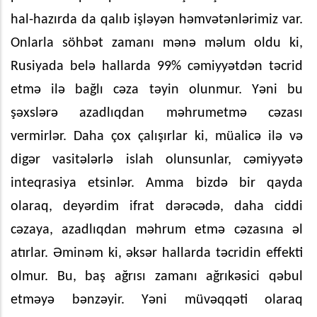
hal-hazırda da qalıb işləyən həmvətənlərimiz var.
Onlarla söhbət zamanı mənə məlum oldu ki,
Rusiyada belə hallarda 99% cəmiyyətdən təcrid
etmə ilə bağlı cəza təyin olunmur. Yəni bu
şəxslərə azadlıqdan məhrumetmə cəzası
vermirlər. Daha çox çalışırlar ki, müalicə ilə və
digər vasitələrlə islah olunsunlar, cəmiyyətə
inteqrasiya etsinlər. Amma bizdə bir qayda
olaraq, deyərdim ifrat dərəcədə, daha ciddi
cəzaya, azadlıqdan məhrum etmə cəzasına əl
atırlar. Əminəm ki, əksər hallarda təcridin effekti
olmur. Bu, baş ağrısı zamanı ağrıkəsici qəbul
etməyə bənzəyir. Yəni müvəqqəti olaraq