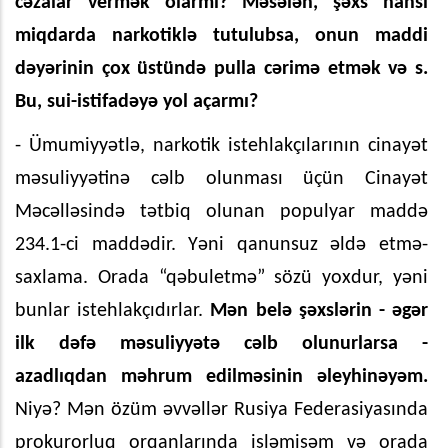
cəzalar vermək olarmı? Məsələn, şəxs hansı
miqdarda narkotiklə tutulubsa, onun maddi
dəyərinin çox üstündə pulla cərimə etmək və s.
Bu, sui-istifadəyə yol açarmı?
- Ümumiyyətlə, narkotik istehlakçılarının cinayət
məsuliyyətinə cəlb olunması üçün Cinayət
Məcəlləsində tətbiq olunan populyar maddə
234.1-ci maddədir. Yəni qanunsuz əldə etmə-
saxlama. Orada “qəbuletmə” sözü yoxdur, yəni
bunlar istehlakçıdırlar.
Mən belə şəxslərin - əgər
ilk dəfə məsuliyyətə cəlb olunurlarsa -
azadlıqdan məhrum edilməsinin əleyhinəyəm.
Niyə? Mən özüm əvvəllər Rusiya Federasiyasında
prokurorluq orqanlarında işləmişəm və orada