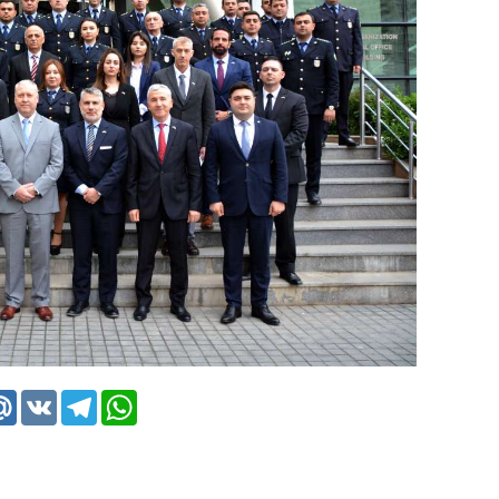
k
tter
Mail.Ru
VK
Telegram
WhatsApp