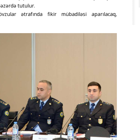
nəzərdə tutulur.
ular ətrafında fikir mübadiləsi aparılacaq,