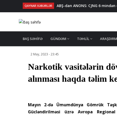
ABŞ-dan ANONS: CJNG 6 mindən ço
QAYNAR XƏBƏRLƏR
İcra başçısının sabiq müavini 
17 yaşlı qıza nişan mərasimi keçir
Malayziyadan idxal olunan qida
Binəqədidə oğurluq edən keçmi
MAIN
NAVIGATION
BAŞ SƏHIFƏ
GÜNDƏM
TƏHLIL
ARAŞDIR
2 May, 2023 - 23:45
Narkotik vasitələrin dö
alınması haqda təlim 
Mayın 2-də Ümumdünya Gömrük Təşkila
Gücləndirilməsi üzrə Avropa Regional