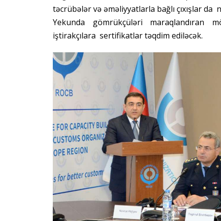
təcrübələr və əməliyyatlarla bağlı çıxışlar da 
Yekunda gömrükçüləri maraqlandıran mövz
iştirakçılara sertifikatlar təqdim ediləcək.