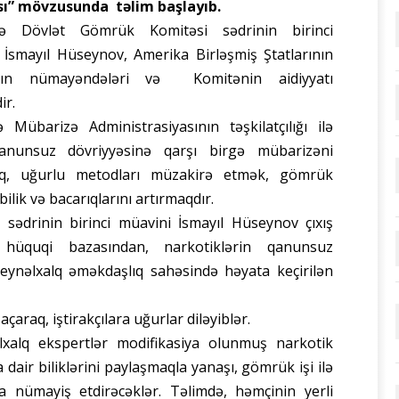
ası” mövzusunda təlim başlayıb.
ə Dövlət Gömrük Komitəsi sədrinin birinci
 İsmayıl Hüseynov, Amerika Birləşmiş Ştatlarının
sının nümayəndələri və Komitənin aidiyyatı
ir.
 Mübarizə Administrasiyasının təşkilatçılığı ilə
qanunsuz dövriyyəsinə qarşı birgə mübarizəni
aq, uğurlu metodları müzakirə etmək, gömrük
ilik və bacarıqlarını artırmaqdır.
 sədrinin birinci müavini İsmayıl Hüseynov çıxış
hüquqi bazasından, narkotiklərin qanunsuz
beynəlxalq əməkdaşlıq sahəsində həyata keçirilən
araq, iştirakçılara uğurlar diləyiblər.
alq ekspertlər modifikasiya olunmuş narkotik
 dair biliklərini paylaşmaqla yanaşı, gömrük işi ilə
la nümayiş etdirəcəklər. Təlimdə, həmçinin yerli