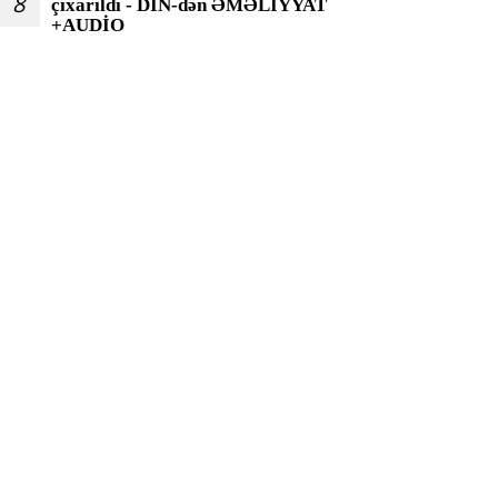
8
çıxarıldı - DİN-dən ƏMƏLİYYAT
+AUDİO