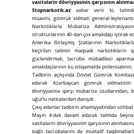
vasitələrin dövriyyəsinin qarşısının alınm
Stopnarkotik.az
xəbər verir ki, təlimd
müavini, gömrük xidməti general-leytenantı
Narkotiklərlə Mübarizə Administrasiya
strukturlarının 40-dan çox əməkdaşı iştirak ed
Amerika Birləşmiş Ştatlarının Narkotiklərlə
keçirilən təlimin məqsədi narkotiklərin 
gücləndirmək, təcrübə mübadiləsi aparm
əməkdaşlarının bu istiqamətdə potensialının, b
Tədbirin açılışında Dövlət Gömrük Komitəsi
edərək Azərbaycan gömrük xidmətinin 
dövriyyəsinə qarşı mübarizə üsullarından, 
uğurlu nəticələrdən danışıb.
Çıxış edənlər tədbirin əhəmiyyətindən söhbət aç
Mayın 4-dək davam edəcək təlimdə beynəlx
vasitələrin dövriyyəsinin qarşısının alınmasına
bağlı təcrübələrini də müxtəlif təqdimatlar