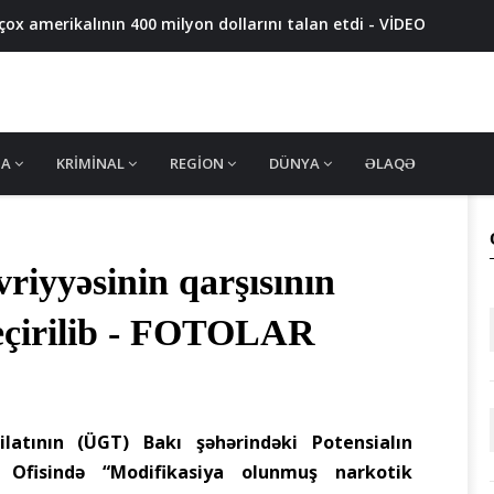
x amerikalının 400 milyon dollarını talan etdi - VİDEO
azadlıqdan məhrum edildi - MƏHKƏMƏ QƏRARI
ən valideynləri polisə çağırıldı
 məhsullarında uyğunsuzluq aşkarlandı - FOTO
ş məhkum SAXLANILDI
MA
KRIMINAL
REGION
DÜNYA
ƏLAQƏ
vriyyəsinin qarşısının
keçirilib - FOTOLAR
tının (ÜGT) Bakı şəhərindəki Potensialın
 Ofisində “Modifikasiya olunmuş narkotik