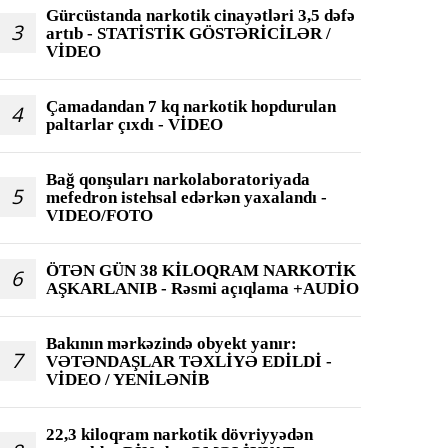
Gürcüstanda narkotik cinayətləri 3,5 dəfə
3
artıb - STATİSTİK GÖSTƏRİCİLƏR /
VİDEO
Çamadandan 7 kq narkotik hopdurulan
4
paltarlar çıxdı - VİDEO
Bağ qonşuları narkolaboratoriyada
5
mefedron istehsal edərkən yaxalandı -
VIDEO/FOTO
ÖTƏN GÜN 38 KİLOQRAM NARKOTİK
6
AŞKARLANIB - Rəsmi açıqlama +AUDİO
Bakının mərkəzində obyekt yanır:
7
VƏTƏNDAŞLAR TƏXLİYƏ EDİLDİ -
VİDEO / YENİLƏNİB
22,3 kiloqram narkotik dövriyyədən