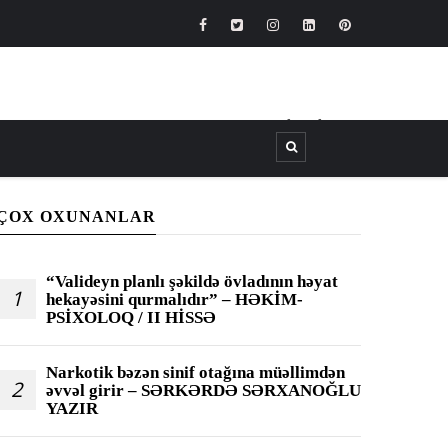
CANLI
┃
TV
┃
FM
ÇOX OXUNANLAR
“Valideyn planlı şəkildə övladının həyat
1
hekayəsini qurmalıdır” – HƏKİM-
PSİXOLOQ / II HİSSƏ
Narkotik bəzən sinif otağına müəllimdən
2
əvvəl girir – SƏRKƏRDƏ SƏRXANOĞLU
YAZIR