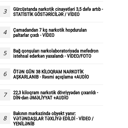
Gürcüstanda narkotik cinayətləri 3,5 dəfə artıb -
3
STATİSTİK GÖSTƏRİCİLƏR / VİDEO
Çamadandan 7 kq narkotik hopdurulan
4
paltarlar çıxdı - VİDEO
Bağ qonşuları narkolaboratoriyada mefedron
5
istehsal edərkən yaxalandı - VIDEO/FOTO
ÖTƏN GÜN 38 KİLOQRAM NARKOTİK
6
AŞKARLANIB - Rəsmi açıqlama +AUDİO
22,3 kiloqram narkotik dövriyyədən çıxarıldı -
7
DİN-dən ƏMƏLİYYAT +AUDİO
Bakının mərkəzində obyekt yanır:
8
VƏTƏNDAŞLAR TƏXLİYƏ EDİLDİ - VİDEO /
YENİLƏNİB