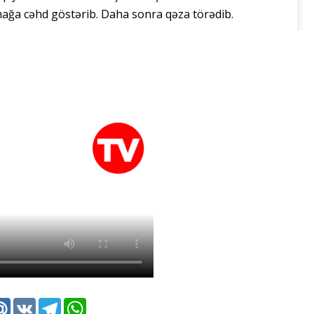
mağa cəhd göstərib. Daha sonra qəza törədib.
k
tter
Mail.Ru
VK
Telegram
WhatsApp