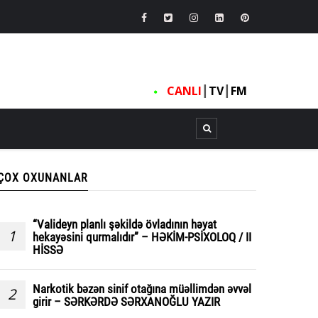
CANLI
┃
TV
┃
FM
ÇOX OXUNANLAR
“Valideyn planlı şəkildə övladının həyat
1
hekayəsini qurmalıdır” – HƏKİM-PSİXOLOQ / II
HİSSƏ
Narkotik bəzən sinif otağına müəllimdən əvvəl
2
girir – SƏRKƏRDƏ SƏRXANOĞLU YAZIR