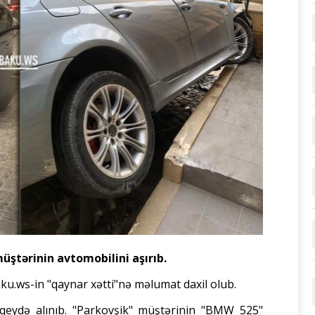
üştərinin avtomobilini aşırıb.
ku.ws-in "qaynar xətti"nə məlumat daxil olub.
ə qeydə alınıb. "Parkovşik" müştərinin "BMW 525"