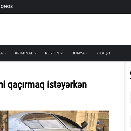
ROQNOZ
g edib
iti tapıldı
ə yaranmış münaqişə ARAŞDIRILIR
azərbaycanlı TIR sürücülərinin bəzisi buraxılıb
MA
KRIMINAL
REGION
DÜNYA
ƏLAQƏ
i qaçırmaq istəyərkən