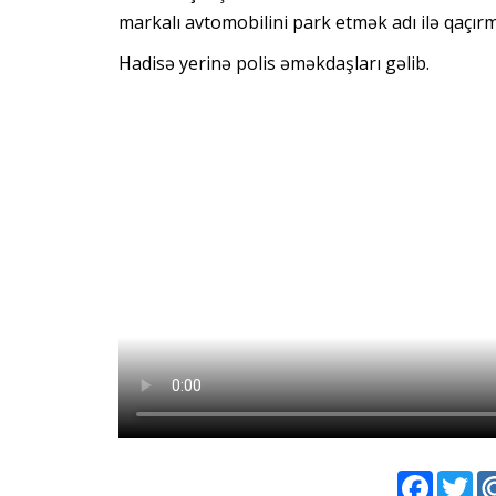
markalı avtomobilini park etmək adı ilə qaçır
Hadisə yerinə polis əməkdaşları gəlib.
Faceboo
Twi