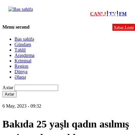
CANLI
┃
TV
┃
FM
Xəbərlər
Menu second
Xəbər Lenti
Baş səhifə
Gündəm
Təhlil
Araşdırma
Kriminal
Region
Dünya
Əlaqə
Axtar
6 May, 2023 - 09:32
Bakıda 25 yaşlı qadın asılmış