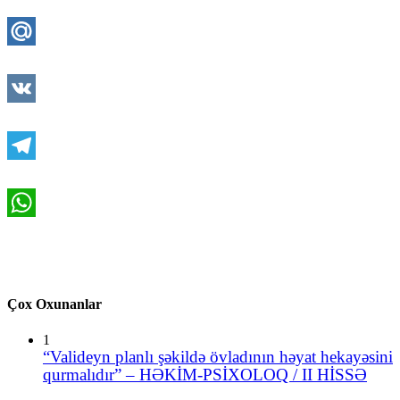
Twitter
Mail.Ru
VK
Telegram
WhatsApp
Çox Oxunanlar
1
“Valideyn planlı şəkildə övladının həyat hekayəsini
qurmalıdır” – HƏKİM-PSİXOLOQ / II HİSSƏ