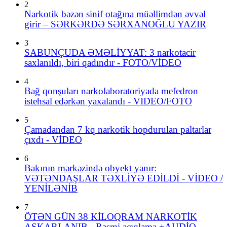
2
Narkotik bəzən sinif otağına müəllimdən əvvəl
girir – SƏRKƏRDƏ SƏRXANOĞLU YAZIR
3
SABUNÇUDA ƏMƏLİYYAT: 3 narkotacir
saxlanıldı, biri qadındır - FOTO/VİDEO
4
Bağ qonşuları narkolaboratoriyada mefedron
istehsal edərkən yaxalandı - VIDEO/FOTO
5
Çamadandan 7 kq narkotik hopdurulan paltarlar
çıxdı - VİDEO
6
Bakının mərkəzində obyekt yanır:
VƏTƏNDAŞLAR TƏXLİYƏ EDİLDİ - VİDEO /
YENİLƏNİB
7
ÖTƏN GÜN 38 KİLOQRAM NARKOTİK
AŞKARLANIB - Rəsmi açıqlama +AUDİO