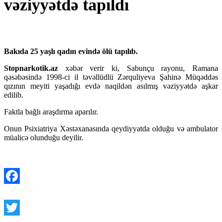
vəziyyətdə tapıldı
Bakıda 25 yaşlı qadın evində ölü tapılıb.
Stopnarkotik.az
xəbər verir ki, Sabunçu rayonu, Ramana
qəsəbəsində 1998-ci il təvəllüdlü Zərquliyeva Şahinə Müqəddəs
qızının meyiti yaşadığı evdə naqildən asılmış vəziyyətdə aşkar
edilib.
Faktla bağlı araşdırma aparılır.
Onun Psixiatriya Xəstəxanasında qeydiyyatda olduğu və ambulator
müalicə olunduğu deyilir.
Facebook