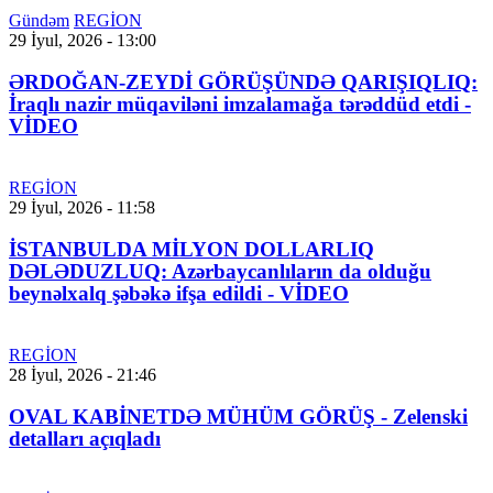
Gündəm
REGİON
29 İyul, 2026 - 13:00
ƏRDOĞAN-ZEYDİ GÖRÜŞÜNDƏ QARIŞIQLIQ:
İraqlı nazir müqaviləni imzalamağa tərəddüd etdi -
VİDEO
REGİON
29 İyul, 2026 - 11:58
İSTANBULDA MİLYON DOLLARLIQ
DƏLƏDUZLUQ: Azərbaycanlıların da olduğu
beynəlxalq şəbəkə ifşa edildi - VİDEO
REGİON
28 İyul, 2026 - 21:46
OVAL KABİNETDƏ MÜHÜM GÖRÜŞ - Zelenski
detalları açıqladı