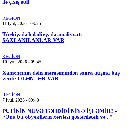
ilə çıxış etdi
REGİON
11 İyul, 2026 - 09:26
Türkiyədə bələdiyyədə əməliyyat:
SAXLANILANLAR VAR
REGİON
10 İyul, 2026 - 09:45
Xameneinin dəfn mərasimindən sonra atışma baş
verdi: ÖLƏNLƏR VAR
REGİON
7 İyul, 2026 - 09:48
PUTİNİN NÜVƏ TƏHDİDİ NİYƏ İŞLƏMİR? -
“Ona bu obyektlərin xəritəsi göstəriləcək və...”