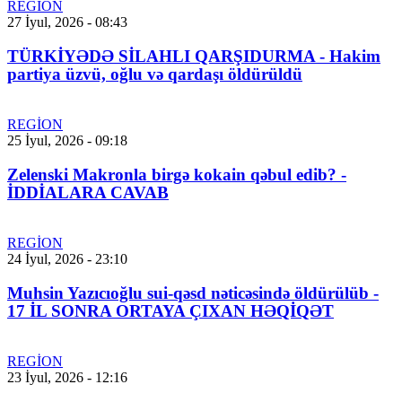
REGİON
27 İyul, 2026 - 08:43
TÜRKİYƏDƏ SİLAHLI QARŞIDURMA - Hakim
partiya üzvü, oğlu və qardaşı öldürüldü
REGİON
25 İyul, 2026 - 09:18
Zelenski Makronla birgə kokain qəbul edib? -
İDDİALARA CAVAB
REGİON
24 İyul, 2026 - 23:10
Muhsin Yazıcıoğlu sui-qəsd nəticəsində öldürülüb -
17 İL SONRA ORTAYA ÇIXAN HƏQİQƏT
REGİON
23 İyul, 2026 - 12:16