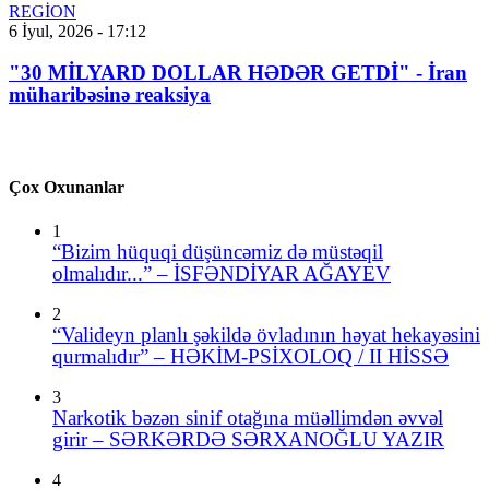
REGİON
6 İyul, 2026 - 17:12
"30 MİLYARD DOLLAR HƏDƏR GETDİ" - İran
müharibəsinə reaksiya
Çox Oxunanlar
1
“Bizim hüquqi düşüncəmiz də müstəqil
olmalıdır...” – İSFƏNDİYAR AĞAYEV
2
“Valideyn planlı şəkildə övladının həyat hekayəsini
qurmalıdır” – HƏKİM-PSİXOLOQ / II HİSSƏ
3
Narkotik bəzən sinif otağına müəllimdən əvvəl
girir – SƏRKƏRDƏ SƏRXANOĞLU YAZIR
4