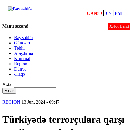
CANLI
┃
TV
┃
FM
Xəbərlər
Menu second
Xəbər Lenti
Baş səhifə
Gündəm
Təhlil
Araşdırma
Kriminal
Region
Dünya
Əlaqə
Axtar
REGİON
13 Jun, 2024 - 09:47
Türkiyədə terrorçulara qarşı