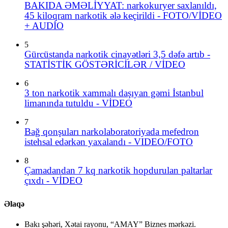
BAKIDA ƏMƏLİYYAT: narkokuryer saxlanıldı,
45 kiloqram narkotik ələ keçirildi - FOTO/VİDEO
+ AUDİO
5
Gürcüstanda narkotik cinayətləri 3,5 dəfə artıb -
STATİSTİK GÖSTƏRİCİLƏR / VİDEO
6
3 ton narkotik xammalı daşıyan gəmi İstanbul
limanında tutuldu - VİDEO
7
Bağ qonşuları narkolaboratoriyada mefedron
istehsal edərkən yaxalandı - VIDEO/FOTO
8
Çamadandan 7 kq narkotik hopdurulan paltarlar
çıxdı - VİDEO
Əlaqə
Bakı şəhəri, Xətai rayonu, “AMAY” Biznes mərkəzi.