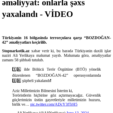
əməliyyat: onlarla şəxs
yaxalandı - VİDEO
Türkiyənin 16 bölgəsində terrorçulara qarşı “BOZDOĞAN-
42” əməliyyatları keçirilib.
Stopnarkotik.az
xəbər verir ki, bu barədə Türkiyənin daxili işlər
naziri Ali Yerlikaya məlumat yayıb. Məlumata görə, əməliyyatlar
zamanı 58 şübhəli tutulub.
1️⃣6️⃣ ilde Bölücü Terör Örgütüne (BTÖ) yönelik
düzenlenen “BOZDOĞAN-42” operasyonlarında
5️⃣8️⃣ şüpheli yakalandı❗️
Aziz Milletimizin Bilmesini İsterim ki,
Teröristlerin hiçbirine göz açtırmayacağız. Güvenlik
güçlerimizin üstün gayretleriyle milletimizin huzuru,
birlik ve…
pic.twitter.com/ADcY3fTrH5
— Ali Yerlikaya (@AliYerlikaya)
June 13, 2024