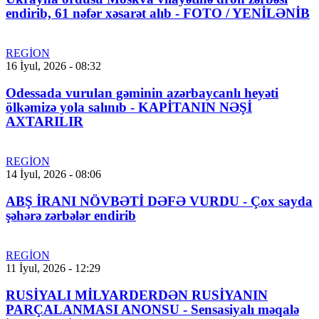
endirib, 61 nəfər xəsarət alıb - FOTO / YENİLƏNİB
REGİON
16 İyul, 2026 - 08:32
Odessada vurulan gəminin azərbaycanlı heyəti
ölkəmizə yola salınıb - KAPİTANIN NƏŞİ
AXTARILIR
REGİON
14 İyul, 2026 - 08:06
ABŞ İRANI NÖVBƏTİ DƏFƏ VURDU - Çox sayda
şəhərə zərbələr endirib
REGİON
11 İyul, 2026 - 12:29
RUSİYALI MİLYARDERDƏN RUSİYANIN
PARÇALANMASI ANONSU - Sensasiyalı məqalə