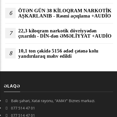
ÖTƏN GÜN 38 KİLOQRAM NARKOTİK
6
AŞKARLANIB - Rəsmi açıqlama +AUDİO
22,3 kiloqram narkotik dövriyyədən
7
çıxarıldı - DİN-dən ƏMƏLİYYAT +AUDİO
10,1 ton çəkidə 5156 ədəd çətənə kolu
8
yandırılaraq məhv edildi
ƏLAQƏ
Bakı şəhəri, Xətai rayonu, “AMAY” Biznes mərkəzi.
077 514 47 01
077 514 47 01