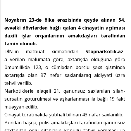
Noyabrın 23-də ölkə ərazisində qeydə alınan 54,
əvvəlki dövrlərdən bağlı qalan 4 cinayətin açılması
daxili işlər orqanlarının əməkdaşları tərəfindən
təmin olunub.
DİN-in mətbuat xidmətindən
Stopnarkotik.az
-
a verilən məlumata görə, axtarışda olduğuna görə
ümumilikdə 123, o cümlədən borclu şəxs qismində
axtarışda olan 97 nəfər saxlanılaraq aidiyyəti üzrə
təhvil verilib.
Narkotiklərlə əlaqəli 21, qanunsuz saxlanılan silah-
sursatın götürülməsi və aşkarlanması ilə bağlı 19 fakt
müəyyən edilib.
Cinayət törətməkdə şübhəli bilinən 43 nəfər saxlanılıb.
Bundan başqa, polis əməkdaşları tərəfindən qanunsuz
saxlanılan odlu silahların könüllü təhvil verilməsi ilə