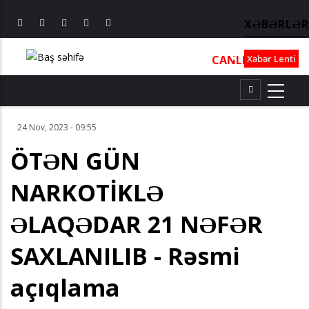
XƏBƏRLƏR
CANLI
┃
TV
┃
FM
Xəbər Lenti
24 Nov, 2023 - 09:55
ÖTƏN GÜN
NARKOTİKLƏ
ƏLAQƏDAR 21 NƏFƏR
SAXLANILIB - Rəsmi
açıqlama