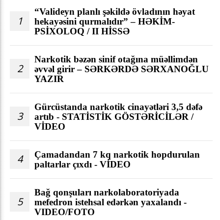
“Valideyn planlı şəkildə övladının həyat
1
hekayəsini qurmalıdır” – HƏKİM-
PSİXOLOQ / II HİSSƏ
Narkotik bəzən sinif otağına müəllimdən
2
əvvəl girir – SƏRKƏRDƏ SƏRXANOĞLU
YAZIR
Gürcüstanda narkotik cinayətləri 3,5 dəfə
3
artıb - STATİSTİK GÖSTƏRİCİLƏR /
VİDEO
Çamadandan 7 kq narkotik hopdurulan
4
paltarlar çıxdı - VİDEO
Bağ qonşuları narkolaboratoriyada
5
mefedron istehsal edərkən yaxalandı -
VIDEO/FOTO