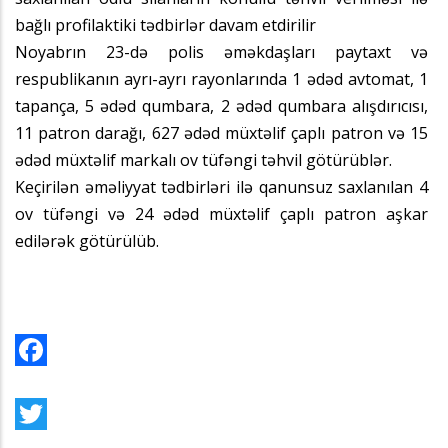
bağlı profilaktiki tədbirlər davam etdirilir
Noyabrın 23-də polis əməkdaşları paytaxt və
respublikanın ayrı-ayrı rayonlarında 1 ədəd avtomat, 1
tapança, 5 ədəd qumbara, 2 ədəd qumbara alışdırıcısı,
11 patron darağı, 627 ədəd müxtəlif çaplı patron və 15
ədəd müxtəlif markalı ov tüfəngi təhvil götürüblər.
Keçirilən əməliyyat tədbirləri ilə qanunsuz saxlanılan 4
ov tüfəngi və 24 ədəd müxtəlif çaplı patron aşkar
edilərək götürülüb.
Facebook
Twitter