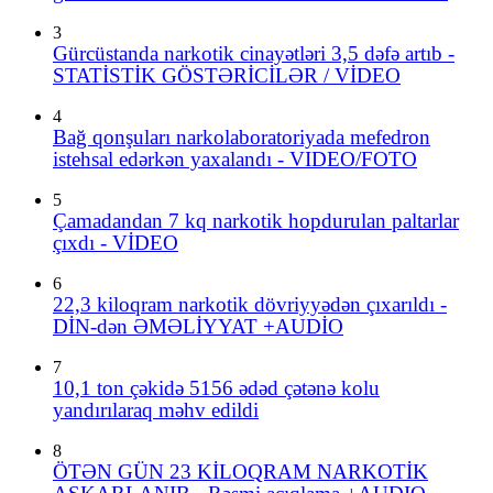
3
Gürcüstanda narkotik cinayətləri 3,5 dəfə artıb -
STATİSTİK GÖSTƏRİCİLƏR / VİDEO
4
Bağ qonşuları narkolaboratoriyada mefedron
istehsal edərkən yaxalandı - VIDEO/FOTO
5
Çamadandan 7 kq narkotik hopdurulan paltarlar
çıxdı - VİDEO
6
22,3 kiloqram narkotik dövriyyədən çıxarıldı -
DİN-dən ƏMƏLİYYAT +AUDİO
7
10,1 ton çəkidə 5156 ədəd çətənə kolu
yandırılaraq məhv edildi
8
ÖTƏN GÜN 23 KİLOQRAM NARKOTİK