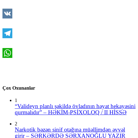
Mail.Ru
VK
Telegram
WhatsApp
Çox Oxunanlar
1
“Valideyn planlı şəkildə övladının həyat hekayəsini
qurmalıdır” – HƏKİM-PSİXOLOQ / II HİSSƏ
2
Narkotik bəzən sinif otağına müəllimdən əvvəl
girir – SƏRKƏRDƏ SƏRXANOĞLU YAZIR