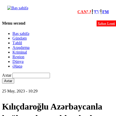
CANLI
┃
TV
┃
FM
Xəbərlər
Menu second
Xəbər Lenti
Baş səhifə
Gündəm
Təhlil
Araşdırma
Kriminal
Region
Dünya
Əlaqə
Axtar
25 May, 2023 - 10:29
Kılıçdaroğlu Azərbaycanla