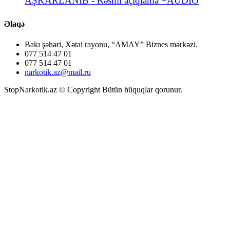
AŞKARLANIB - Rəsmi açıqlama +AUDIO
Əlaqə
Bakı şəhəri, Xətai rayonu, “AMAY” Biznes mərkəzi.
077 514 47 01
077 514 47 01
narkotik.az@mail.ru
StopNarkotik.az © Copyright Bütün hüquqlar qorunur.