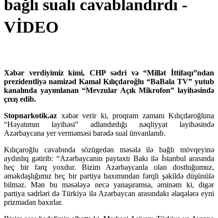
bağlı sualı cavablandırdı -
VİDEO
Xəbər verdiyimiz kimi, CHP sədri və “Millət İttifaqı”ndan
prezidentliyə namizəd Kamal Kılıçdaroğlu “BaBala TV” yutub
kanalında yayımlanan “Mevzular Açık Mikrofon” layihəsində
çıxış edib.
Stopnarkotik.az
xəbər verir ki, proqram zamanı Kılıçdaroğluna
“Həyatımın layihəsi” adlandırdığı nəqliyyat layihəsində
Azərbaycana yer verməməsi barədə sual ünvanlanıb.
Kılıçaroğlu cavabında sözügedən məsələ ilə bağlı mövqeyinə
aydınlıq gətirib: “Azərbaycanın paytaxtı Bakı ilə İstanbul arasında
heç bir fərq yoxdur. Bizim Azərbaycanla olan dostluğumuz,
əməkdaşlığımız heç bir partiya baxımından fərqli şəkildə düşünülə
bilməz. Mən bu məsələyə necə yanaşıramsa, əminəm ki, digər
partiya sədrləri də Türkiyə ilə Azərbaycan arasındakı əlaqələrə eyni
prizmadan baxırlar.