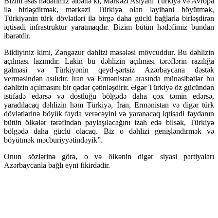
Bizim əsas hədəfimiz əlbəttə ki, Mərkəzi Asiyanı Türkiyə və Avropa
ilə birləşdirmək, mərkəzi Türkiyə olan layihəni böyütmək,
Türkiyənin türk dövlətləri ilə birgə daha güclü bağlarla birləşdirən
iqtisadi infrastruktur yaratmaqdır. Bizim bütün hədəfimiz bundan
ibarətdir.
Bildiyiniz kimi, Zəngəzur dəhlizi məsələsi mövcuddur. Bu dəhlizin
açılması lazımdır. Lakin bu dəhlizin açılması tərəflərin razılığa
gəlməsi və Türkiyənin qeyd-şərtsiz Azərbaycana dəstək
verməsindən asılıdır. İran və Ermənistan arasında münasibətlər bu
dəhlizin açılmasını bir qədər çətinləşdirir. Əgər Türkiyə öz gücündən
istifadə edərsə və dostluğu bölgədə daha çox təmin edərsə,
yaradılacaq dəhlizin həm Türkiyə, İran, Ermənistan və digər türk
dövlətlərinə böyük fayda verəcəyini və yaranacaq iqtisadi faydanın
bütün ölkələr tərəfindən paylaşılacağını izah edə bilsək, Türkiyə
bölgədə daha güclü olacaq. Biz o dəhlizi genişləndirmək və
böyütmək məcburiyyətindəyik”.
Onun sözlərinə görə, o və ölkənin digər siyasi partiyaları
Azərbaycanla bağlı eyni fikirdədir.