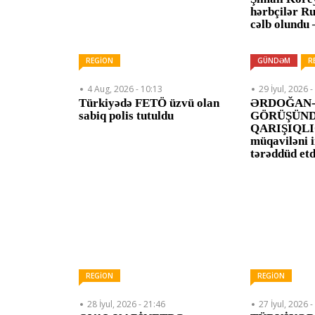
hərbçilər R
cəlb olundu
REGİON
GÜNDƏM
R
4 Aug, 2026 - 10:13
29 İyul, 2026 -
Türkiyədə FETÖ üzvü olan
ƏRDOĞAN-
sabiq polis tutuldu
GÖRÜŞÜN
QARIŞIQLIQ:
müqaviləni
tərəddüd et
REGİON
REGİON
28 İyul, 2026 - 21:46
27 İyul, 2026 -