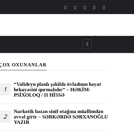
CANLI
┃
TV
┃
FM
ÇOX OXUNANLAR
“Valideyn planlı şəkildə övladının həyat
1
hekayəsini qurmalıdır” – HƏKİM-
PSİXOLOQ / II HİSSƏ
Narkotik bəzən sinif otağına müəllimdən
2
əvvəl girir – SƏRKƏRDƏ SƏRXANOĞLU
YAZIR