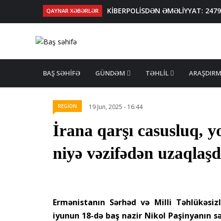
KİBERPOLİSDƏN ƏMƏLİYYAT: 2479 xa
QAYNAR XƏBƏRLƏR
VİDEO
Bəzi yerlərə yağış yağacaq, dol
AZƏRBAYCANDA "YAŞIL TERROR" - 
Abşeronda işlədikləri mənzildən 
MAIN
Malayziyadan idxal olunan qida
NAVIGATION
BAŞ SƏHIFƏ
GÜNDƏM
TƏHLIL
ARAŞDIR
REGİON
19 Jun, 2025 - 16:44
İrana qarşı casusluq, y
niyə vəzifədən uzaqlaşd
Ermənistanın Sərhəd və Milli Təhlükəsi
iyunun 18-də baş nazir Nikol Paşinyanın s