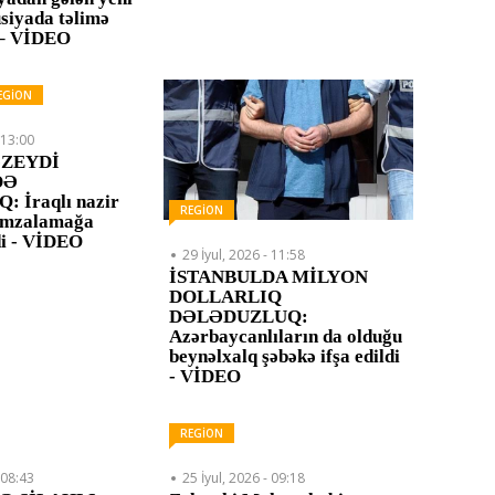
usiyada təlimə
 – VİDEO
EGİON
 13:00
ZEYDİ
DƏ
 İraqlı nazir
REGİON
 imzalamağa
di - VİDEO
29 İyul, 2026 - 11:58
İSTANBULDA MİLYON
DOLLARLIQ
DƏLƏDUZLUQ:
Azərbaycanlıların da olduğu
beynəlxalq şəbəkə ifşa edildi
- VİDEO
REGİON
 08:43
25 İyul, 2026 - 09:18