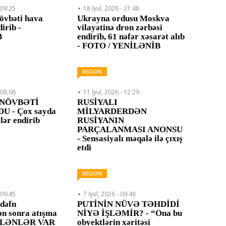
 09:25
18 İyul, 2026 - 21:48
övbəti hava
Ukrayna ordusu Moskva
dirib -
vilayətinə dron zərbəsi
B
endirib, 61 nəfər xəsarət alıb
- FOTO / YENİLƏNİB
REGİON
 08:06
11 İyul, 2026 - 12:29
 NÖVBƏTİ
RUSİYALI
U - Çox sayda
MİLYARDERDƏN
lər endirib
RUSİYANIN
PARÇALANMASI ANONSU
- Sensasiyalı məqalə ilə çıxış
etdi
REGİON
 09:45
7 İyul, 2026 - 09:48
dəfn
PUTİNİN NÜVƏ TƏHDİDİ
n sonra atışma
NİYƏ İŞLƏMİR? - “Ona bu
 ÖLƏNLƏR VAR
obyektlərin xəritəsi