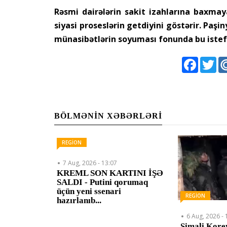
Rəsmi dairələrin sakit izahlarına baxmaya
siyasi proseslərin getdiyini göstərir. Paş
münasibətlərin soyuması fonunda bu istef
Faceboo
Twi
BÖLMƏNIN XƏBƏRLƏRI
REGİON
7 Aug, 2026 - 13:07
KREML SON KARTINI İŞƏ
SALDI - Putini qorumaq
üçün yeni ssenari
REGİON
hazırlanıb...
6 Aug, 2026 - 
Şimali Kore