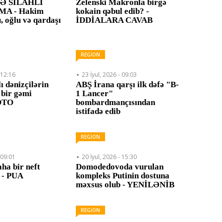
Ə SİLAHLI
Zelenski Makronla birgə
A - Hakim
kokain qəbul edib? -
, oğlu və qardaşı
İDDİALARA CAVAB
REGİON
 12:16
23 İyul, 2026 - 09:03
 dənizçilərin
ABŞ İrana qarşı ilk dəfə "B-
 bir gəmi
1 Lancer"
FOTO
bombardmançısından
istifadə edib
REGİON
 09:01
20 İyul, 2026 - 15:30
ha bir neft
Domodedovoda vurulan
r - PUA
kompleks Putinin dostuna
məxsus olub - YENİLƏNİB
REGİON