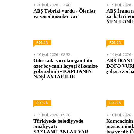
20 İyul, 2026 - 12:40
19 İyul, 2026 -
ABŞ Təbrizi vurdu - Ölənlər
ABŞ İrana n
və yaralananlar var
zərbələri en
YENİLƏNİ
REGİON
REGİON
16 İyul, 2026 - 08:32
14 İyul, 2026 -
Odessada vurulan gəminin
ABŞ İRANI
azərbaycanlı heyəti ölkəmizə
DƏFƏ VURD
yola salınıb - KAPİTANIN
şəhərə zərbə
NƏŞİ AXTARILIR
REGİON
REGİON
11 İyul, 2026 - 09:26
10 İyul, 2026 -
Türkiyədə bələdiyyədə
Xameneinin 
əməliyyat:
mərasimində
SAXLANILANLAR VAR
baş verdi: