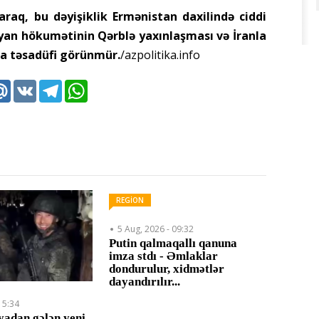
raq, bu dəyişiklik Ermənistan daxilində ciddi
inyan hökumətinin Qərblə yaxınlaşması və İranla
a təsadüfi görünmür.
/azpolitika.info
k
tter
Mail.Ru
VK
Telegram
WhatsApp
REGİON
5 Aug, 2026 - 09:32
Putin qalmaqallı qanuna
imza stdı - Əmlaklar
dondurulur, xidmətlər
dayandırılır...
15:34
yadan gələn yeni