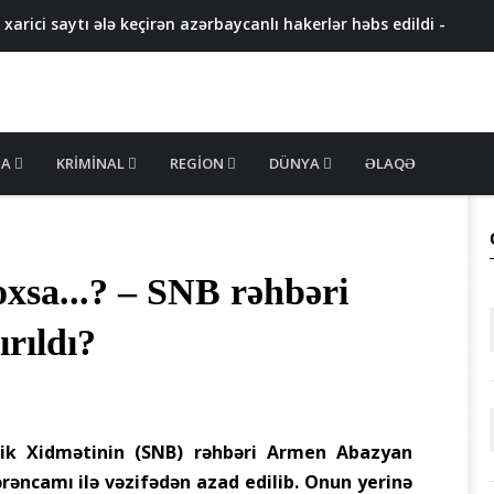
rici saytı ələ keçirən azərbaycanlı hakerlər həbs edildi -
u düşəcək - XƏBƏRDARLIQ
Təbiətə 83 840 manat ziyan dəyib
5 min manatlıq qızıl oğurlayan ustalar tutuldu
 məhsullarında uyğunsuzluq aşkarlandı - FOTO
MA
KRIMINAL
REGION
DÜNYA
ƏLAQƏ
oxsa...? – SNB rəhbəri
ırıldı?
zlik Xidmətinin (SNB) rəhbəri Armen Abazyan
ərəncamı ilə vəzifədən azad edilib. Onun yerinə