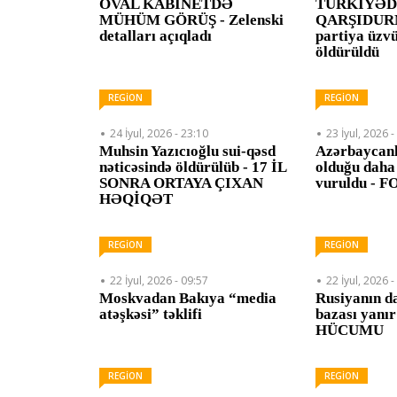
OVAL KABİNETDƏ
TÜRKİYƏD
MÜHÜM GÖRÜŞ - Zelenski
QARŞIDURM
detalları açıqladı
partiya üzvü
öldürüldü
REGİON
REGİON
24 İyul, 2026 - 23:10
23 İyul, 2026 -
Muhsin Yazıcıoğlu sui-qəsd
Azərbaycanlı
nəticəsində öldürülüb - 17 İL
olduğu daha
SONRA ORTAYA ÇIXAN
vuruldu - 
HƏQİQƏT
REGİON
REGİON
22 İyul, 2026 - 09:57
22 İyul, 2026 -
Moskvadan Bakıya “media
Rusiyanın da
atəşkəsi” təklifi
bazası yanı
HÜCUMU
REGİON
REGİON