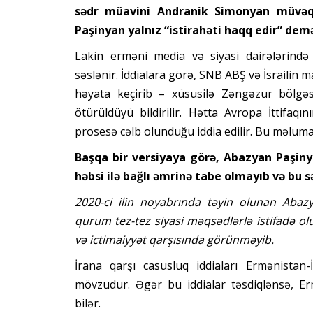
sədr müavini Andranik Simonyan müvəqq
Paşinyan yalnız “istirahəti haqq edir” dem
Lakin erməni media və siyasi dairələrində i
səslənir. İddialara görə, SNB ABŞ və İsrailin m
həyata keçirib – xüsusilə Zəngəzur bölgəs
ötürüldüyü bildirilir. Hətta Avropa İttifa
prosesə cəlb olunduğu iddia edilir. Bu məluma
Başqa bir versiyaya görə, Abazyan Paşiny
həbsi ilə bağlı əmrinə tabe olmayıb və bu s
2020-ci ilin noyabrında təyin olunan Abazy
qurum tez-tez siyasi məqsədlərlə istifadə 
və ictimaiyyət qarşısında görünməyib.
İrana qarşı casusluq iddiaları Ermənistan
mövzudur. Əgər bu iddialar təsdiqlənsə, Er
bilər.