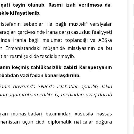
əti təyin olunub. Rəsmi izah verilməsə də,
əklə kifayətlənib.
stefanın səbəbləri ilə bağlı müxtəlif versiyalar
araqları çərçivəsində İrana qarşı casusluq fəaliyyəti
ində İranla bağlı məlumat toplandığı və ABŞ-a
qının Ermənistandakı müşahidə missiyasının da bu
tlar rəsmi şəkildə təsdiqlənməyib.
anın keçmiş təhlükəsizlik zabiti Karapetyanın
əbəbdən vəzifədən kənarlaşdırılıb.
anın dövründə SNB-də islahatlar aparılıb, lakin
olunmaqda ittiham edilib. O, mediadan uzaq durub
-İran münasibətləri baxımından xüsusilə həssas
mənistan üçün ciddi diplomatik nəticələr doğura