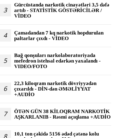
Gürcüstanda narkotik cinayətləri 3,5 dəfə
3
artıb - STATİSTİK GÖSTƏRİCİLƏR /
VİDEO
Çamadandan 7 kq narkotik hopdurulan
4
paltarlar çıxdı - VİDEO
Bağ qonşuları narkolaboratoriyada
5
mefedron istehsal edərkən yaxalandı -
VIDEO/FOTO
22,3 kiloqram narkotik dövriyyədən
6
çıxarıldı - DİN-dən ƏMƏLİYYAT
+AUDİO
ÖTƏN GÜN 38 KİLOQRAM NARKOTİK
7
AŞKARLANIB - Rəsmi açıqlama +AUDİO
10,1 ton çəkidə 5156 ədəd çətənə kolu
8