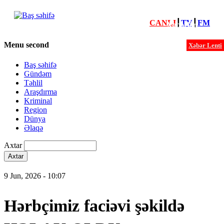
CANLI
┃
TV
┃
FM
Xəbərlər
Menu second
Xəbər Lenti
Baş səhifə
Gündəm
Təhlil
Araşdırma
Kriminal
Region
Dünya
Əlaqə
Axtar
9 Jun, 2026 - 10:07
Hərbçimiz faciəvi şəkildə