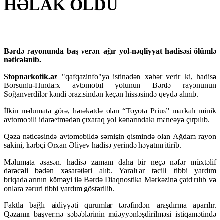
HƏLAK OLDU
Bərdə rayonunda baş verən ağır yol-nəqliyyat hadisəsi ölümlə
nəticələnib.
Stopnarkotik.az
"qafqazinfo"ya istinadən xəbər verir ki, hadisə
Borsunlu-Hindarx avtomobil yolunun Bərdə rayonunun
Soğanverdilər kəndi ərazisindən keçən hissəsində qeydə alınıb.
İlkin məlumata görə, hərəkətdə olan “Toyota Prius” markalı minik
avtomobili idarəetmədən çıxaraq yol kənarındakı maneəyə çırpılıb.
Qəza nəticəsində avtomobildə sərnişin qismində olan Ağdam rayon
sakini, hərbçi Orxan Əliyev hadisə yerində həyatını itirib.
Məlumata əsasən, hadisə zamanı daha bir neçə nəfər müxtəlif
dərəcəli bədən xəsarətləri alıb. Yaralılar təcili tibbi yardım
briqadalarının köməyi ilə Bərdə Diaqnostika Mərkəzinə çatdırılıb və
onlara zəruri tibbi yardım göstərilib.
Faktla bağlı aidiyyəti qurumlar tərəfindən araşdırma aparılır.
Qəzanın başvermə səbəblərinin müəyyənləşdirilməsi istiqamətində