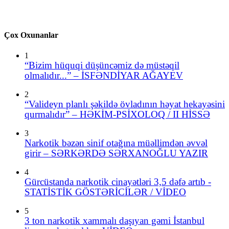
Çox Oxunanlar
1
“Bizim hüquqi düşüncəmiz də müstəqil
olmalıdır...” – İSFƏNDİYAR AĞAYEV
2
“Valideyn planlı şəkildə övladının həyat hekayəsini
qurmalıdır” – HƏKİM-PSİXOLOQ / II HİSSƏ
3
Narkotik bəzən sinif otağına müəllimdən əvvəl
girir – SƏRKƏRDƏ SƏRXANOĞLU YAZIR
4
Gürcüstanda narkotik cinayətləri 3,5 dəfə artıb -
STATİSTİK GÖSTƏRİCİLƏR / VİDEO
5
3 ton narkotik xammalı daşıyan gəmi İstanbul