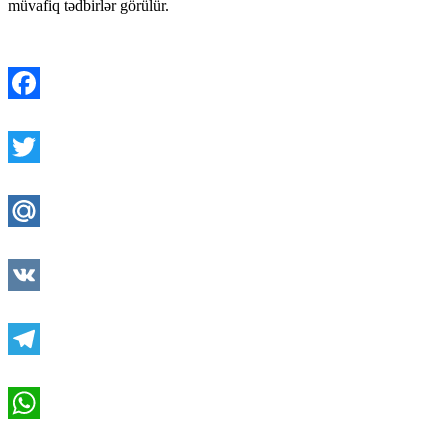
müvafiq tədbirlər görülür.
Facebook
Twitter
Mail.Ru
VK
Telegram
WhatsApp