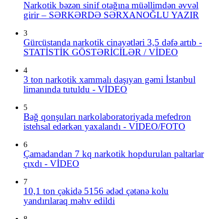
Narkotik bəzən sinif otağına müəllimdən əvvəl
girir – SƏRKƏRDƏ SƏRXANOĞLU YAZIR
3
Gürcüstanda narkotik cinayətləri 3,5 dəfə artıb -
STATİSTİK GÖSTƏRİCİLƏR / VİDEO
4
3 ton narkotik xammalı daşıyan gəmi İstanbul
limanında tutuldu - VİDEO
5
Bağ qonşuları narkolaboratoriyada mefedron
istehsal edərkən yaxalandı - VIDEO/FOTO
6
Çamadandan 7 kq narkotik hopdurulan paltarlar
çıxdı - VİDEO
7
10,1 ton çəkidə 5156 ədəd çətənə kolu
yandırılaraq məhv edildi
8