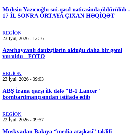
Muhsin Yazıcıoğlu sui-qəsd nəticəsində öldürülüb -
17 İL SONRA ORTAYA ÇIXAN HƏQİQƏT
REGİON
23 İyul, 2026 - 12:16
Azərbaycanlı dənizçilərin olduğu daha bir gəmi
vuruldu - FOTO
REGİON
23 İyul, 2026 - 09:03
ABŞ İrana qarşı ilk dəfə "B-1 Lancer"
bombardmançısından istifadə edib
REGİON
22 İyul, 2026 - 09:57
Moskvadan Bakıya “media atəşkəsi” təklifi