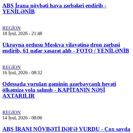
ABŞ İrana növbəti hava zərbələri endirib -
YENİLƏNİB
REGİON
18 İyul, 2026 - 21:48
Ukrayna ordusu Moskva vilayətinə dron zərbəsi
endirib, 61 nəfər xəsarət alıb - FOTO / YENİLƏNİB
REGİON
16 İyul, 2026 - 08:32
Odessada vurulan gəminin azərbaycanlı heyəti
ölkəmizə yola salınıb - KAPİTANIN NƏŞİ
AXTARILIR
REGİON
14 İyul, 2026 - 08:06
ABŞ İRANI NÖVBƏTİ DƏFƏ VURDU - Çox sayda