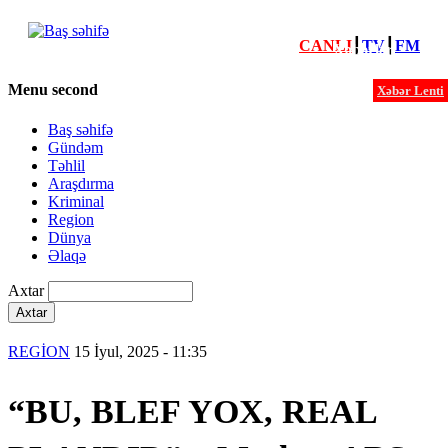
CANLI
┃
TV
┃
FM
Xəbərlər
Menu second
Xəbər Lenti
Baş səhifə
Gündəm
Təhlil
Araşdırma
Kriminal
Region
Dünya
Əlaqə
Axtar
REGİON
15 İyul, 2025 - 11:35
“BU, BLEF YOX, REAL