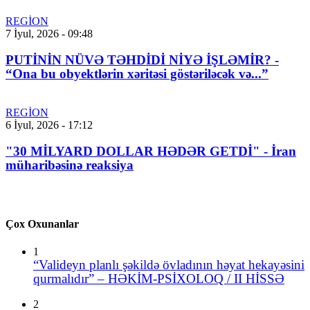
REGİON
7 İyul, 2026 - 09:48
PUTİNİN NÜVƏ TƏHDİDİ NİYƏ İŞLƏMİR? -
“Ona bu obyektlərin xəritəsi göstəriləcək və...”
REGİON
6 İyul, 2026 - 17:12
"30 MİLYARD DOLLAR HƏDƏR GETDİ" - İran
müharibəsinə reaksiya
Çox Oxunanlar
1
“Valideyn planlı şəkildə övladının həyat hekayəsini
qurmalıdır” – HƏKİM-PSİXOLOQ / II HİSSƏ
2