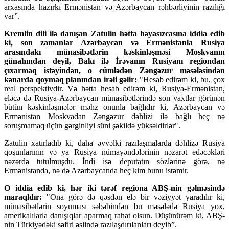
arxasında hazırkı Ermənistan və Azərbaycan rəhbərliyinin razılığı
var”.
Kremlin dili ilə danışan Zatulin hətta həyasızcasına iddia edib
ki, son zamanlar Azərbaycan və Ermənistanla Rusiya
arasındakı münasibətlərin kəskinləşməsi Moskvanın
günahından deyil, Bakı ilə İrəvanın Rusiyanı regiondan
çıxarmaq istəyindən, o cümlədən Zəngəzur məsələsindən
kənarda qoymaq planından irəli gəlir:
"Hesab edirəm ki, bu, çox
real perspektivdir. Və hətta hesab edirəm ki, Rusiya-Ermənistan,
eləcə də Rusiya-Azərbaycan münasibətlərində son vaxtlar görünən
bütün kəskinləşmələr məhz onunla bağlıdır ki, Azərbaycan və
Ermənistan Moskvadan Zəngəzur dəhlizi ilə bağlı heç nə
soruşmamaq üçün gərginliyi süni şəkildə yüksəldirlər".
Zatulin xatırladıb ki, daha əvvəlki razılaşmalarda dəhlizə Rusiya
qoşunlarının və ya Rusiya nümayəndələrinin nəzarət edəcəkləri
nəzərdə tutulmuşdu. İndi isə deputatın sözlərinə görə, nə
Ermənistanda, nə də Azərbaycanda heç kim bunu istəmir.
O iddia edib ki, hər iki tərəf regiona ABŞ-nin gəlməsində
maraqldır:
"Ona görə də qəsdən elə bir vəziyyət yaradılır ki,
münasibətlərin soyuması səbəbindən bu məsələdə Rusiya yox,
amerikalılarla danışıqlar aparmaq rahat olsun. Düşünürəm ki, ABŞ-
nin Türkiyədəki səfiri əslində razılaşdırılanları deyib”.