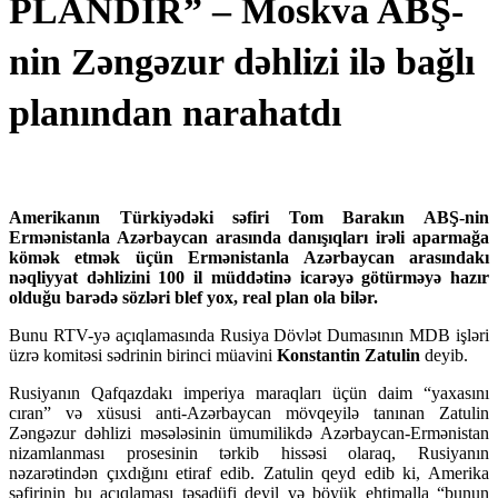
PLANDIR” – Moskva ABŞ-
nin Zəngəzur dəhlizi ilə bağlı
planından narahatdı
Amerikanın Türkiyədəki səfiri Tom Barakın ABŞ-nin
Ermənistanla Azərbaycan arasında danışıqları irəli aparmağa
kömək etmək üçün Ermənistanla Azərbaycan arasındakı
nəqliyyat dəhlizini 100 il müddətinə icarəyə götürməyə hazır
olduğu barədə sözləri blef yox, real plan ola bilər.
Bunu RTV-yə açıqlamasında Rusiya Dövlət Dumasının MDB işləri
üzrə komitəsi sədrinin birinci müavini
Konstantin Zatulin
deyib.
Rusiyanın Qafqazdakı imperiya maraqları üçün daim “yaxasını
cıran” və xüsusi anti-Azərbaycan mövqeyilə tanınan Zatulin
Zəngəzur dəhlizi məsələsinin ümumilikdə Azərbaycan-Ermənistan
nizamlanması prosesinin tərkib hissəsi olaraq, Rusiyanın
nəzarətindən çıxdığını etiraf edib. Zatulin qeyd edib ki, Amerika
səfirinin bu açıqlaması təsadüfi deyil və böyük ehtimalla “bunun