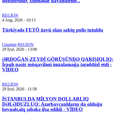
dondurulur, xidmətlər dayandırılır...
REGİON
4 Aug, 2026 - 10:13
Türkiyədə FETÖ üzvü olan sabiq polis tutuldu
Gündəm
REGİON
29 İyul, 2026 - 13:00
ƏRDOĞAN-ZEYDİ GÖRÜŞÜNDƏ QARIŞIQLIQ:
İraqlı nazir müqaviləni imzalamağa tərəddüd etdi -
VİDEO
REGİON
29 İyul, 2026 - 11:58
İSTANBULDA MİLYON DOLLARLIQ
DƏLƏDUZLUQ: Azərbaycanlıların da olduğu
beynəlxalq şəbəkə ifşa edildi - VİDEO