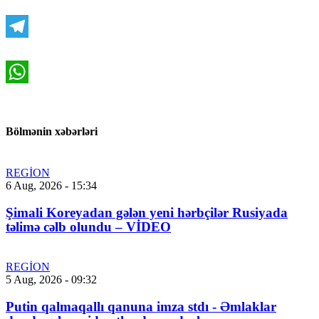
VK
Telegram
WhatsApp
Bölmənin xəbərləri
REGİON
6 Aug, 2026 - 15:34
Şimali Koreyadan gələn yeni hərbçilər Rusiyada
təlimə cəlb olundu – VİDEO
REGİON
5 Aug, 2026 - 09:32
Putin qalmaqallı qanuna imza stdı - Əmlaklar