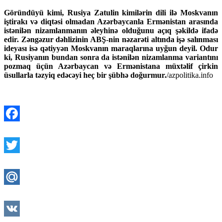
Göründüyü kimi, Rusiya Zatulin kimilərin dili ilə Moskvanın
iştirakı və diqtəsi olmadan Azərbaycanla Ermənistan arasında
istənilən nizamlanmanın əleyhinə olduğunu açıq şəkildə ifadə
edir. Zəngəzur dəhlizinin ABŞ-nin nəzarəti altında işə salınması
ideyası isə qətiyyən Moskvanın maraqlarına uyğun deyil. Odur
ki, Rusiyanın bundan sonra da istənilən nizamlanma variantını
pozmaq üçün Azərbaycan və Ermənistana müxtəlif çirkin
üsullarla təzyiq edəcəyi heç bir şübhə doğurmur.
/azpolitika.info
Facebook
Twitter
Mail.Ru