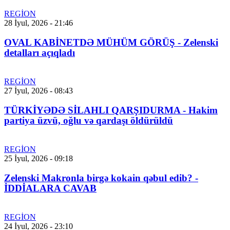
REGİON
28 İyul, 2026 - 21:46
OVAL KABİNETDƏ MÜHÜM GÖRÜŞ - Zelenski
detalları açıqladı
REGİON
27 İyul, 2026 - 08:43
TÜRKİYƏDƏ SİLAHLI QARŞIDURMA - Hakim
partiya üzvü, oğlu və qardaşı öldürüldü
REGİON
25 İyul, 2026 - 09:18
Zelenski Makronla birgə kokain qəbul edib? -
İDDİALARA CAVAB
REGİON
24 İyul, 2026 - 23:10