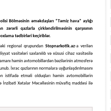
olisi Bölməsinin əməkdaşları “Təmiz hava” aylığı
 zərərli qazlarla çirkləndirilməsinin qarşısının
xlama tədbirləri keçiriblər.
 Şəki regional qrupundan
Stopnarkotik.az
-a verilən
yyat vasitələri saxlanılıb və xüsusi cihaz vasitəsilə
r zamanı həmin avtomobillərdən bəzilərinin atmosferə
unub. İxrac qazlarının normalara uyğunlaşdırılmasını
ən istifadə etməli olduqları həmin avtomobillərin
də İnzibati Xətalar Məcəlləsinin müvafiq maddəsi ilə