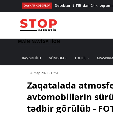
Detektor it TIR-dan 24 kiloqram 
QAYNAR XƏBƏRLƏR
63 kilqorama qədər narkotik əməl
Hədə-qorxu ilə pul tələb etməkdə
Lənkəranda kişi smartfon işlədən 
Dəyəri 2,3 milyon avro olan narkot
MAIN NAVIGATION
BAŞ SƏHIFƏ
GÜNDƏM
TƏHLIL
ARAŞDIR
26 May, 2023 - 18:51
Zaqatalada atmosfe
avtomobillərin sürü
tədbir görülüb - FO