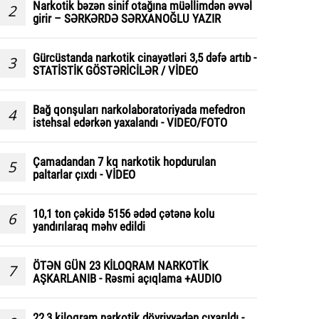
Narkotik bəzən sinif otağına müəllimdən əvvəl
2
girir – SƏRKƏRDƏ SƏRXANOĞLU YAZIR
Gürcüstanda narkotik cinayətləri 3,5 dəfə artıb -
3
STATİSTİK GÖSTƏRİCİLƏR / VİDEO
Bağ qonşuları narkolaboratoriyada mefedron
4
istehsal edərkən yaxalandı - VIDEO/FOTO
Çamadandan 7 kq narkotik hopdurulan
5
paltarlar çıxdı - VİDEO
10,1 ton çəkidə 5156 ədəd çətənə kolu
6
yandırılaraq məhv edildi
ÖTƏN GÜN 23 KİLOQRAM NARKOTİK
7
AŞKARLANIB - Rəsmi açıqlama +AUDIO
22,3 kiloqram narkotik dövriyyədən çıxarıldı -