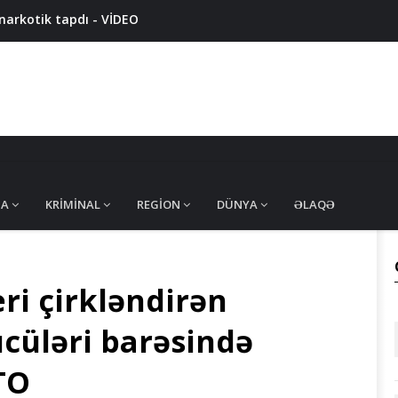
narkotik tapdı - VİDEO
iyyatda ələ keçirildi - VİDEO
 təqsirləndirilən tiktokerə hökm oxundu - 10 İL 3 AY HƏBS
arvadının qabırğalarını qırdı
ik ələ keçirildi - VİDEO
MA
KRIMINAL
REGION
DÜNYA
ƏLAQƏ
ri çirkləndirən
cüləri barəsində
TO