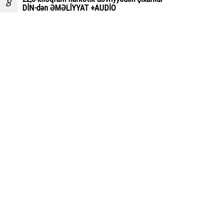
8
DİN-dən ƏMƏLİYYAT +AUDİO