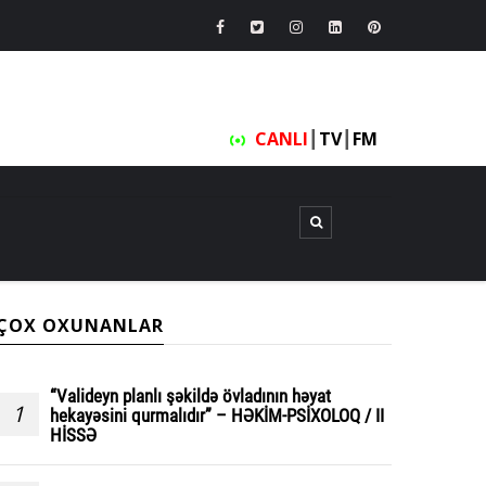
CANLI
┃
TV
┃
FM
ÇOX OXUNANLAR
“Valideyn planlı şəkildə övladının həyat
1
hekayəsini qurmalıdır” – HƏKİM-PSİXOLOQ / II
HİSSƏ