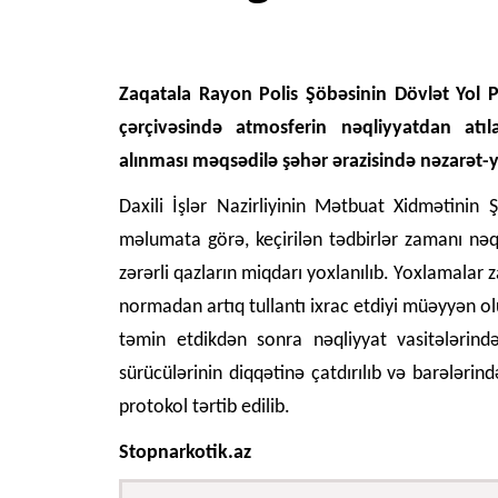
Zaqatala Rayon Polis Şöbəsinin Dövlət Yol P
çərçivəsində atmosferin nəqliyyatdan atılan
alınması məqsədilə şəhər ərazisində nəzarət-yo
Daxili İşlər Nazirliyinin Mətbuat Xidmətinin
məlumata görə, keçirilən tədbirlər zamanı nəqli
zərərli qazların miqdarı yoxlanılıb. Yoxlamala
normadan artıq tullantı ixrac etdiyi müəyyən ol
təmin etdikdən sonra nəqliyyat vasitələrind
sürücülərinin diqqətinə çatdırılıb və barələrin
protokol tərtib edilib.
Stopnarkotik.az