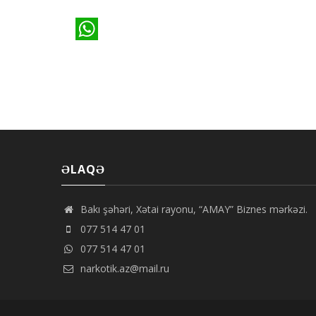
ƏLAQƏ
Bakı şəhəri, Xətai rayonu, “AMAY” Biznes mərkəzi.
077 514 47 01
077 514 47 01
narkotik.az@mail.ru