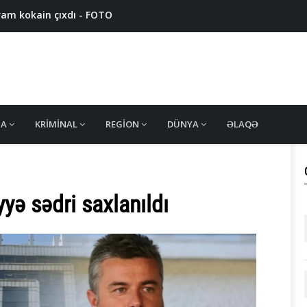
ram kokain çıxdı - FOTO
7 nəfər saxlanıldı, 11 ton həşiş müsadirə olundu
qram narkotik müsadirə edildi - VİDEO
nsan alverçiləri ələ keçdi - VİDEO
 edildi - FOTO
MA
KRIMINAL
REGION
DÜNYA
ƏLAQƏ
yə sədri saxlanıldı