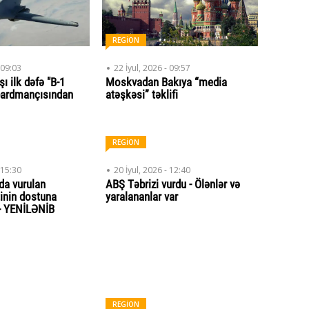
REGİON
 09:03
22 İyul, 2026 - 09:57
ı ilk dəfə "B-1
Moskvadan Bakıya “media
ardmançısından
atəşkəsi” təklifi
REGİON
 15:30
20 İyul, 2026 - 12:40
a vurulan
ABŞ Təbrizi vurdu - Ölənlər və
inin dostuna
yaralananlar var
- YENİLƏNİB
REGİON