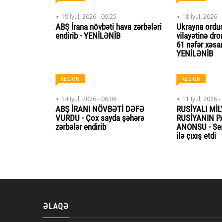
19 İyul, 2026 - 09:25
18 İyul, 2026 -
ABŞ İrana növbəti hava zərbələri
Ukrayna ord
endirib - YENİLƏNİB
vilayətinə dro
61 nəfər xəsar
YENİLƏNİB
REGİON
REGİON
14 İyul, 2026 - 08:06
11 İyul, 2026 -
ABŞ İRANI NÖVBƏTİ DƏFƏ
RUSİYALI Mİ
VURDU - Çox sayda şəhərə
RUSİYANIN 
zərbələr endirib
ANONSU - Sen
ilə çıxış etdi
ƏLAQƏ