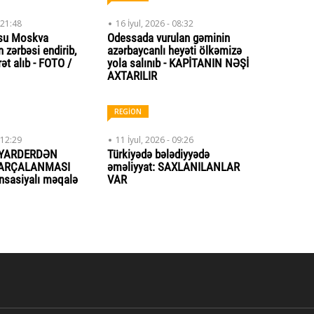
 21:48
16 İyul, 2026 - 08:32
usu Moskva
Odessada vurulan gəminin
n zərbəsi endirib,
azərbaycanlı heyəti ölkəmizə
ət alıb - FOTO /
yola salınıb - KAPİTANIN NƏŞİ
AXTARILIR
REGİON
 12:29
11 İyul, 2026 - 09:26
LYARDERDƏN
Türkiyədə bələdiyyədə
PARÇALANMASI
əməliyyat: SAXLANILANLAR
sasiyalı məqalə
VAR