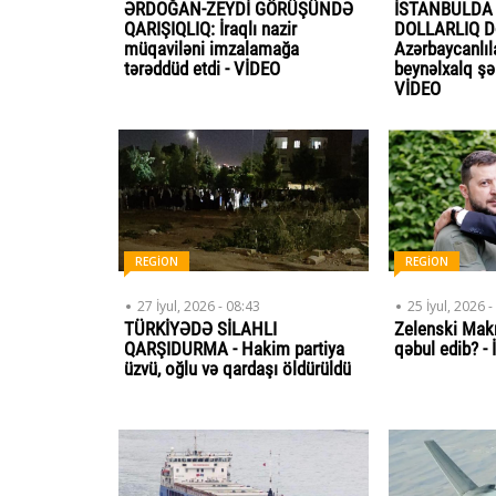
ƏRDOĞAN-ZEYDİ GÖRÜŞÜNDƏ
İSTANBULDA
QARIŞIQLIQ: İraqlı nazir
DOLLARLIQ 
müqaviləni imzalamağa
Azərbaycanlıl
tərəddüd etdi - VİDEO
beynəlxalq şəb
VİDEO
REGİON
REGİON
27 İyul, 2026 - 08:43
25 İyul, 2026 -
TÜRKİYƏDƏ SİLAHLI
Zelenski Makr
QARŞIDURMA - Hakim partiya
qəbul edib? 
üzvü, oğlu və qardaşı öldürüldü