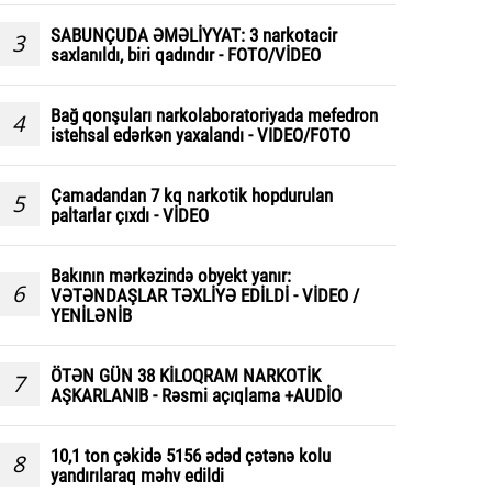
SABUNÇUDA ƏMƏLİYYAT: 3 narkotacir
3
saxlanıldı, biri qadındır - FOTO/VİDEO
Bağ qonşuları narkolaboratoriyada mefedron
4
istehsal edərkən yaxalandı - VIDEO/FOTO
Çamadandan 7 kq narkotik hopdurulan
5
paltarlar çıxdı - VİDEO
Bakının mərkəzində obyekt yanır:
6
VƏTƏNDAŞLAR TƏXLİYƏ EDİLDİ - VİDEO /
YENİLƏNİB
ÖTƏN GÜN 38 KİLOQRAM NARKOTİK
7
AŞKARLANIB - Rəsmi açıqlama +AUDİO
10,1 ton çəkidə 5156 ədəd çətənə kolu
8
yandırılaraq məhv edildi