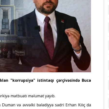
ılan "korrupsiya" istintaqı çərçivəsində Buca
ürkiyə mətbuatı məlumat yayıb.
 Duman və əvvəlki bələdiyyə sədri Erhan Kılıç da