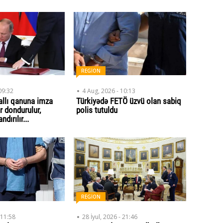
REGİON
09:32
4 Aug, 2026 - 10:13
allı qanuna imza
Türkiyədə FETÖ üzvü olan sabiq
r dondurulur,
polis tutuldu
dırılır...
REGİON
 11:58
28 İyul, 2026 - 21:46