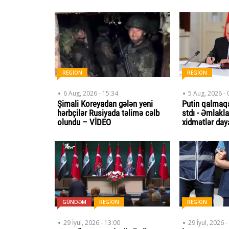
REGİON
REGİON
6 Aug, 2026 - 15:34
5 Aug, 2026 - 
Şimali Koreyadan gələn yeni
Putin qalmaq
hərbçilər Rusiyada təlimə cəlb
stdı - Əmlakla
olundu – VİDEO
xidmətlər dayan
GÜNDƏM
REGİON
REGİON
29 İyul, 2026 - 13:00
29 İyul, 2026 -