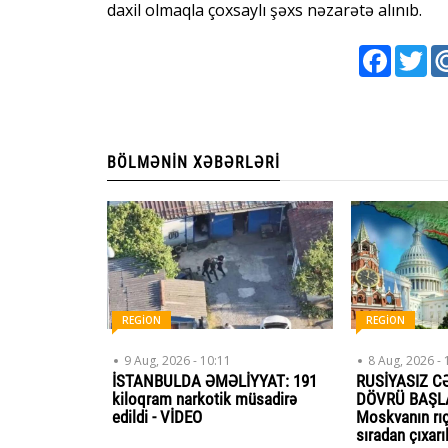
daxil olmaqla çoxsaylı şəxs nəzarətə alınıb.
Faceboo
Twi
BÖLMƏNIN XƏBƏRLƏRI
REGİON
REGİON
9 Aug, 2026 - 10:11
8 Aug, 2026 - 
İSTANBULDA ƏMƏLİYYAT: 191
RUSİYASIZ C
kiloqram narkotik müsadirə
DÖVRÜ BAŞLAY
edildi - VİDEO
Moskvanın rıç
sıradan çıxarı