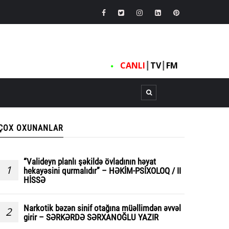
CANLI
┃
TV
┃
FM
ÇOX OXUNANLAR
“Valideyn planlı şəkildə övladının həyat
1
hekayəsini qurmalıdır” – HƏKİM-PSİXOLOQ / II
HİSSƏ
Narkotik bəzən sinif otağına müəllimdən əvvəl
2
girir – SƏRKƏRDƏ SƏRXANOĞLU YAZIR