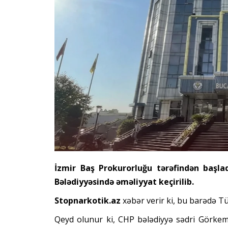
İzmir Baş Prokurorluğu tərəfindən başlad
Bələdiyyəsində əməliyyat keçirilib.
Stopnarkotik.az
xəbər verir ki, bu barədə T
Qeyd olunur ki, CHP bələdiyyə sədri Görkem