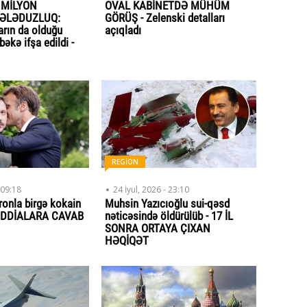
 MİLYON
OVAL KABİNETDƏ MÜHÜM
DƏLƏDUZLUQ:
GÖRÜŞ - Zelenski detalları
arın da olduğu
açıqladı
əkə ifşa edildi -
REGİON
 09:18
24 İyul, 2026 - 23:10
onla birgə kokain
Muhsin Yazıcıoğlu sui-qəsd
- İDDİALARA CAVAB
nəticəsində öldürülüb - 17 İL
SONRA ORTAYA ÇIXAN
HƏQİQƏT