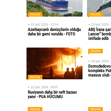
REGİON
REGİON
23 İyul, 2026 - 12:16
23 İyul, 2026 -
Azərbaycanlı dənizçilərin olduğu
ABŞ İrana qarş
daha bir gəmi vuruldu - FOTO
Lancer" bomb
istifadə edib
REGİON
20 İyul, 2026 -
Domodedovod
kompleks Put
məxsus olub 
REGİON
22 İyul, 2026 - 09:01
Rusiyanın daha bir neft bazası
yanır - PUA HÜCUMU
REGİON
REGİON