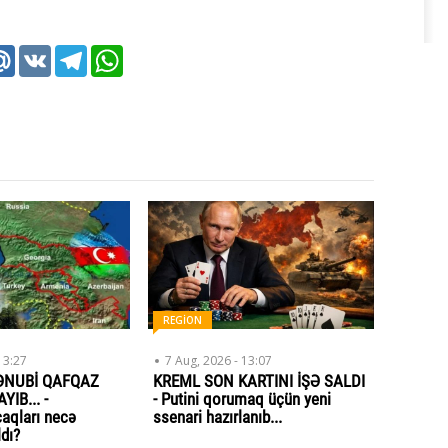
k
tter
Mail.Ru
VK
Telegram
WhatsApp
REGİON
13:27
7 Aug, 2026 - 13:07
ƏNUBİ QAFQAZ
KREML SON KARTINI İŞƏ SALDI
IB... -
- Putini qorumaq üçün yeni
aqları necə
ssenari hazırlanıb...
ldı?