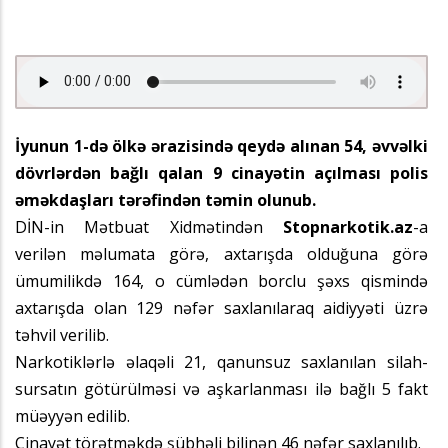
İyunun 1-də ölkə ərazisində qeydə alınan 54, əvvəlki
dövrlərdən bağlı qalan 9 cinayətin açılması polis
əməkdaşları tərəfindən təmin olunub.
DİN-in Mətbuat Xidmətindən
Stopnarkotik.az
-a
verilən məlumata görə, axtarışda olduğuna görə
ümumilikdə 164, o cümlədən borclu şəxs qismində
axtarışda olan 129 nəfər saxlanılaraq aidiyyəti üzrə
təhvil verilib.
Narkotiklərlə əlaqəli 21, qanunsuz saxlanılan silah-
sursatın götürülməsi və aşkarlanması ilə bağlı 5 fakt
müəyyən edilib.
Cinayət törətməkdə şübhəli bilinən 46 nəfər saxlanılıb.