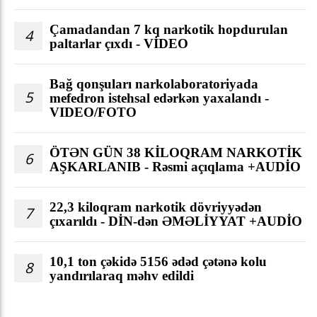
Çamadandan 7 kq narkotik hopdurulan
4
paltarlar çıxdı - VİDEO
Bağ qonşuları narkolaboratoriyada
5
mefedron istehsal edərkən yaxalandı -
VIDEO/FOTO
ÖTƏN GÜN 38 KİLOQRAM NARKOTİK
6
AŞKARLANIB - Rəsmi açıqlama +AUDİO
22,3 kiloqram narkotik dövriyyədən
7
çıxarıldı - DİN-dən ƏMƏLİYYAT +AUDİO
10,1 ton çəkidə 5156 ədəd çətənə kolu
8
yandırılaraq məhv edildi