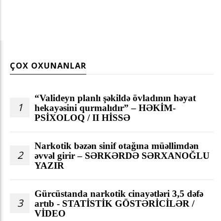
ÇOX OXUNANLAR
“Valideyn planlı şəkildə övladının həyat
1
hekayəsini qurmalıdır” – HƏKİM-
PSİXOLOQ / II HİSSƏ
Narkotik bəzən sinif otağına müəllimdən
2
əvvəl girir – SƏRKƏRDƏ SƏRXANOĞLU
YAZIR
Gürcüstanda narkotik cinayətləri 3,5 dəfə
3
artıb - STATİSTİK GÖSTƏRİCİLƏR /
VİDEO