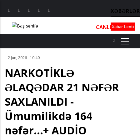
XƏBƏRLƏR
CANLI
┃
TV
┃
FM
Xəbər Lenti
2 Jun, 2026 - 10:40
NARKOTİKLƏ
ƏLAQƏDAR 21 NƏFƏR
SAXLANILDI -
Ümumilikdə 164
nəfər...+ AUDİO