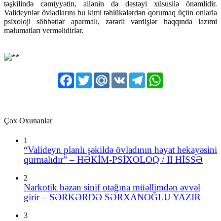
təşkilində cəmiyyətin, ailənin də dəstəyi xüsusilə önəmlidir.
Valideynlər övladlarını bu kimi təhlükələrdən qorumaq üçün onlarla
psixoloji söhbətlər aparmalı, zərərli vərdişlər haqqında lazımi
məlumatları verməlidirlər.
Facebook
Twitter
Mail.Ru
VK
Telegram
WhatsApp
Çox Oxunanlar
1
“Valideyn planlı şəkildə övladının həyat hekayəsini
qurmalıdır” – HƏKİM-PSİXOLOQ / II HİSSƏ
2
Narkotik bəzən sinif otağına müəllimdən əvvəl
girir – SƏRKƏRDƏ SƏRXANOĞLU YAZIR
3