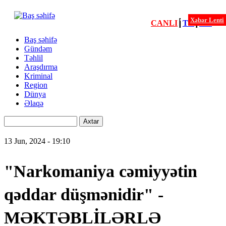
Xəbər Lenti
CANLI
┃
TV
┃
FM
Xəbərlər
Baş səhifə
Gündəm
Menu
Təhlil
second
Araşdırma
Kriminal
Region
Dünya
Əlaqə
Axtar
13 Jun, 2024 - 19:10
"Narkomaniya cəmiyyətin
qəddar düşmənidir" -
MƏKTƏBLİLƏRLƏ