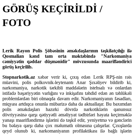
GÖRÜŞ KEÇİRİLDİ /
FOTO
Lerik Rayon Polis Şöbəsinin əməkdaşlarının təşkilatçılığı ilə
Qosmalian kənd tam orta məktəbində "Narkomaniya
cəmiyyətin qəddar düşmənidir" mövzusunda maarifləndirici
görüş keçirilib.
Stopnarkotik.az
xəbər verir ki, çıxış edən Lerik RPŞ-nin rəis
müavini, polis polkovnik-leytenantı Anar Şıxəliyev bildirib ki,
narkomaniya, narkotik tərkibli maddələrin istehsalı və onlardan
istifadə bəşəriyyətin varlığını və inkişafını təhdid edən ən təhlükəli
problemlərdən biri olmaqda davam edir. Narkomaniyanın fəsadları,
miqyası artdıqca onunla mübarizə daha da aktuallaşır. Bu baxımdan
polis əməkdaşları hazırki dövrdə narkotiklərin qanunsuz
dövriyyəsinə qarşı qətiyyətli əməliyyat tədbirləri həyata keçirməklə
yanaşı maarifləndirmə işlərini də təşkil edir, yeniyetmə və gənclərin
bu bəlaya qarşı daha çox məlumatlı olmasına çalışırlar. Çıxışlarda
qeyd olunub ki, narkomaniyanın profilaktikası ilə bağlı işlərin