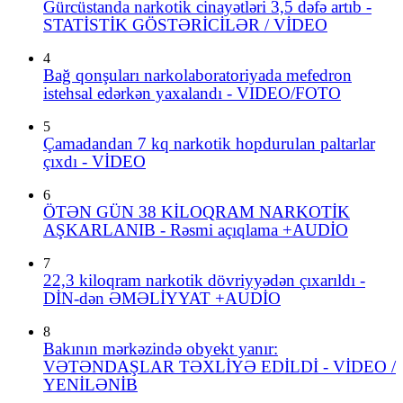
Gürcüstanda narkotik cinayətləri 3,5 dəfə artıb -
STATİSTİK GÖSTƏRİCİLƏR / VİDEO
4
Bağ qonşuları narkolaboratoriyada mefedron
istehsal edərkən yaxalandı - VIDEO/FOTO
5
Çamadandan 7 kq narkotik hopdurulan paltarlar
çıxdı - VİDEO
6
ÖTƏN GÜN 38 KİLOQRAM NARKOTİK
AŞKARLANIB - Rəsmi açıqlama +AUDİO
7
22,3 kiloqram narkotik dövriyyədən çıxarıldı -
DİN-dən ƏMƏLİYYAT +AUDİO
8
Bakının mərkəzində obyekt yanır:
VƏTƏNDAŞLAR TƏXLİYƏ EDİLDİ - VİDEO /
YENİLƏNİB