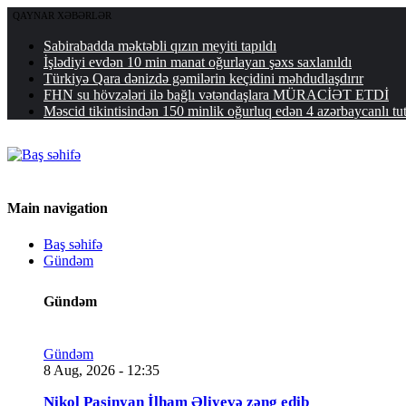
QAYNAR XƏBƏRLƏR
Sabirabadda məktəbli qızın meyiti tapıldı
İşlədiyi evdən 10 min manat oğurlayan şəxs saxlanıldı
Türkiyə Qara dənizdə gəmilərin keçidini məhdudlaşdırır
FHN su hövzələri ilə bağlı vətəndaşlara MÜRACİƏT ETDİ
Məscid tikintisindən 150 minlik oğurluq edən 4 azərbaycanlı t
Main navigation
Baş səhifə
Gündəm
Gündəm
Gündəm
8 Aug, 2026 - 12:35
Nikol Paşinyan İlham Əliyevə zəng edib