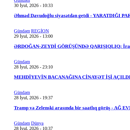
Gündəm
30 İyul, 2026 - 10:33
Əhməd Davudoğlu siyasətdən getdi - YARATDIĞI 
Gündəm
REGİON
29 İyul, 2026 - 13:00
ƏRDOĞAN-ZEYDİ GÖRÜŞÜNDƏ QARIŞIQLIQ: İraqlı na
Gündəm
28 İyul, 2026 - 23:10
MEHDİYEVİN BACANAĞINA CİNAYƏT İŞİ AÇILDI - 
Gündəm
28 İyul, 2026 - 19:37
Tramp və Zelenski arasında bir saatlıq görüş - A
Gündəm
Dünya
28 İyul, 2026 - 10:37