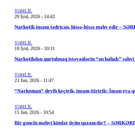
TƏHLİL
29 İyul, 2026 - 14:42
Narkotik insanı tədricən, hissə-hissə məhv edir
TƏHLİL
18 İyul, 2026 - 10:31
Narkotikdən qurtulmaq istəyənlərin “ən bahalı”
TƏHLİL
23 Jun, 2026 - 11:47
“Narkoman” deyib keçirik, insanı itiririk: İnsan evə 
TƏHLİL
15 Jun, 2026 - 10:54
Bir gəncin məhvi kimlər üçün qazancdır? – SƏ