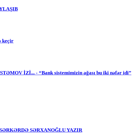
PAYLAŞIB
 keçir
 İZİ... - “Bank sistemimizin ağası bu iki nəfər idi”
girir – SƏRKƏRDƏ SƏRXANOĞLU YAZIR