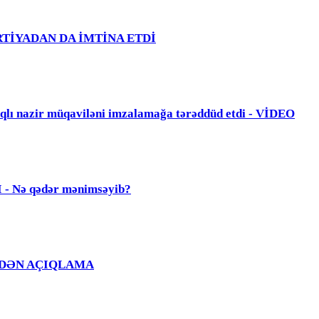
PARTİYADAN DA İMTİNA ETDİ
zir müqaviləni imzalamağa tərəddüd etdi - VİDEO
Nə qədər mənimsəyib?
Ğ EVDƏN AÇIQLAMA