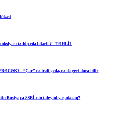
lükəsi
anksiyası tətbiq edə bilərik? - TƏHLİL
? - “Çar” nə irəli gedə, nə də geri dura bilir
 Rusiyaya SSRİ-nin taleyini yaşadacaq?