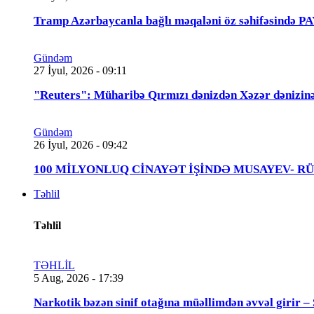
Tramp Azərbaycanla bağlı məqaləni öz səhifəsində 
Gündəm
27 İyul, 2026 - 09:11
"Reuters": Müharibə Qırmızı dənizdən Xəzər dənizinə
Gündəm
26 İyul, 2026 - 09:42
100 MİLYONLUQ CİNAYƏT İŞİNDƏ MUSAYEV- RÜSTƏMOV
Təhlil
Təhlil
TƏHLİL
5 Aug, 2026 - 17:39
Narkotik bəzən sinif otağına müəllimdən əvvəl 