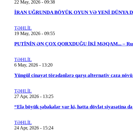
22 May, 2026 - 09:38
İRAN UĞRUNDA BÖYÜK OYUN VƏ YENİ DÜNYA DÜZƏNİ..
TƏHLİL
19 May, 2026 - 09:55
PUTİNİN ƏN ÇOX QORXDUĞU İKİ MƏQAM... – Rusiya t
TƏHLİL
6 May, 2026 - 13:20
Yüngül cinayət törədənlərə qarşı alternativ cəza növ
TƏHLİL
27 Apr, 2026 - 13:25
“Elə böyük şəbəkələr var ki, hətta dövlət siyasətinə
TƏHLİL
24 Apr, 2026 - 15:24