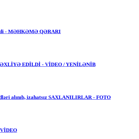
 edildi - MƏHKƏMƏ QƏRARI
 TƏXLİYƏ EDİLDİ - VİDEO / YENİLƏNİB
dləri alınıb, izahatsız SAXLANILIRLAR - FOTO
 - VİDEO