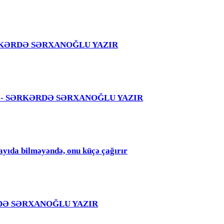
 – SƏRKƏRDƏ SƏRXANOĞLU YAZIR
 səhvi - SƏRKƏRDƏ SƏRXANOĞLU YAZIR
qayıda bilməyəndə, onu küçə çağırır
RKƏRDƏ SƏRXANOĞLU YAZIR