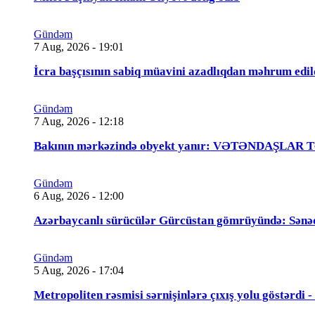
Gündəm
7 Aug, 2026 - 19:01
İcra başçısının sabiq müavini azadlıqdan məhrum
Gündəm
7 Aug, 2026 - 12:18
Bakının mərkəzində obyekt yanır: VƏTƏNDAŞLAR
Gündəm
6 Aug, 2026 - 12:00
Azərbaycanlı sürücülər Gürcüstan gömrüyündə: Sənə
Gündəm
5 Aug, 2026 - 17:04
Metropoliten rəsmisi sərnişinlərə çıxış yolu göstərdi