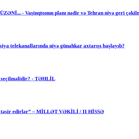
. - Vaşinqtonun planı nədir və Tehran niyə geri çəkil
elekanallarında niyə günahkar axtarışı başlayıb?
ü seçilməlidir? - TƏHLİL
 də təsir edirlər” – MİLLƏT VƏKİLİ / II HİSSƏ