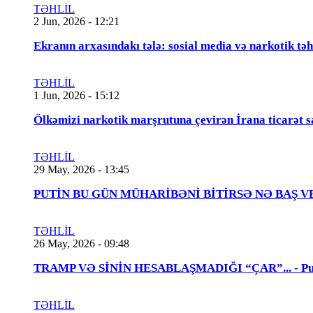
TƏHLİL
2 Jun, 2026 - 12:21
Ekranın arxasındakı tələ: sosial media və narkotik təh
TƏHLİL
1 Jun, 2026 - 15:12
Ölkəmizi narkotik marşrutuna çevirən İrana ticarət s
TƏHLİL
29 May, 2026 - 13:45
PUTİN BU GÜN MÜHARİBƏNİ BİTİRSƏ NƏ BAŞ VERƏCƏK
TƏHLİL
26 May, 2026 - 09:48
TRAMP VƏ SİNİN HESABLAŞMADIĞI “ÇAR”... - Putin
TƏHLİL