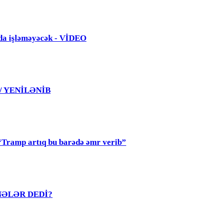
da işləməyəcək - VİDEO
 / YENİLƏNİB
mp artıq bu barədə əmr verib”
R NƏLƏR DEDİ?