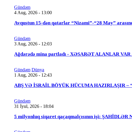
Gündəm
4 Aug, 2026 - 13:00
Avqustun 15-dən qatarlar “Nizami”-“28 May” arasın
Gündəm
3 Aug, 2026 - 12:03
Ağdərədə mina partladı - XƏSARƏT ALANLAR VAR
Gündəm
Dünya
1 Aug, 2026 - 12:43
ABŞ VƏ İSRAİL BÖYÜK HÜCUMA HAZIRLAŞIR – “Tra
Gündəm
31 İyul, 2026 - 18:04
5 milyonluq siqaret qaçaqmalçısının işi: ŞAHİDLƏ