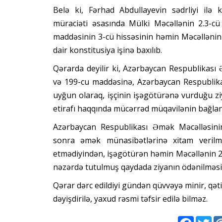
Belə ki, Fərhad Abdullayevin sədrliyi ilə 
müraciəti əsasında Mülki Məcəllənin 2.3-cü
maddəsinin 3-cü hissəsinin həmin Məcəllənin 
dair konstitusiya işinə baxılıb.
Qərarda deyilir ki, Azərbaycan Respublikası
və 199-cu maddəsinə, Azərbaycan Respublika
uyğun olaraq, işçinin işəgötürənə vurduğu z
etirafı haqqında mücərrəd müqavilənin bağlanıl
Azərbaycan Respublikası Əmək Məcəlləsini
sonra əmək münasibətlərinə xitam verilmə
etmədiyindən, işəgötürən həmin Məcəllənin 20
nəzərdə tutulmuş qaydada ziyanın ödənilməsin
Qərar dərc edildiyi gündən qüvvəyə minir, qəti
dəyişdirilə, yaxud rəsmi təfsir edilə bilməz.