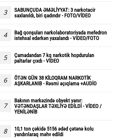
SABUNÇUDA ƏMƏLİYYAT: 3 narkotacir
3
saxlanıldı, biri qadındır - FOTO/VİDEO
Bağ qonşuları narkolaboratoriyada mefedron
4
istehsal edərkən yaxalandı - VIDEO/FOTO
Çamadandan 7 kq narkotik hopdurulan
5
paltarlar çıxdı - VİDEO
ÖTƏN GÜN 38 KİLOQRAM NARKOTİK
6
AŞKARLANIB - Rəsmi açıqlama +AUDİO
Bakının mərkəzində obyekt yanır:
7
VƏTƏNDAŞLAR TƏXLİYƏ EDİLDİ - VİDEO /
YENİLƏNİB
10,1 ton çəkidə 5156 ədəd çətənə kolu
8
yandırılaraq məhv edildi