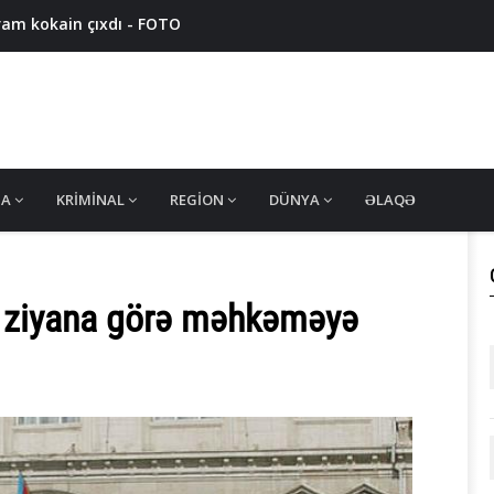
ram kokain çıxdı - FOTO
7 nəfər saxlanıldı, 11 ton həşiş müsadirə olundu
qram narkotik müsadirə edildi - VİDEO
nsan alverçiləri ələ keçdi - VİDEO
 edildi - FOTO
MA
KRIMINAL
REGION
DÜNYA
ƏLAQƏ
u ziyana görə məhkəməyə