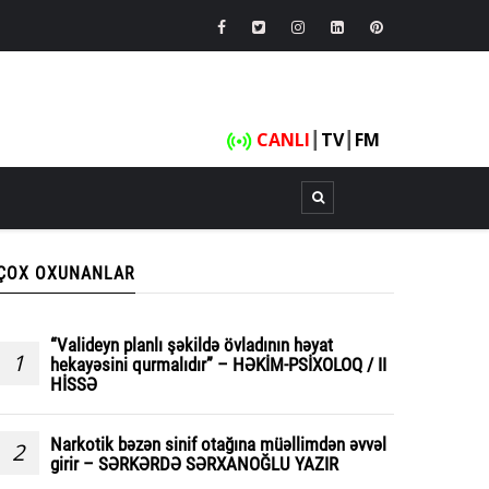
CANLI
┃
TV
┃
FM
ÇOX OXUNANLAR
“Valideyn planlı şəkildə övladının həyat
1
hekayəsini qurmalıdır” – HƏKİM-PSİXOLOQ / II
HİSSƏ
Narkotik bəzən sinif otağına müəllimdən əvvəl
2
girir – SƏRKƏRDƏ SƏRXANOĞLU YAZIR