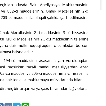
keçirilən iclasda Bakı Apellyasiya Məhkəməsinin
 və 882-ci maddələrinin, Əmək Məcəlləsinin 2-ci
203-cü maddəsi ilə əlaqəli şəkildə şərh edilməsinə
 Əmək Məcəlləsinin 2-ci maddəsinin 3-cü hissəsinə
sı Mülki Məcəlləsinin 2.3-cü maddəsinin tələbinə
iyana dair mülki hüquqi əqdin, o cümlədən borcun
ması istisna edilir.
n 194-cü maddəsinə əsasən, ziyan vurulduqdan
si təqsirkar tərəfi maddi məsuliyyətdən azad
3-cü maddəsi və 205-ci maddəsinin 2-ci hissəsi ilə
ə dair iddia ilə məhkəməyə müraciət edə bilər.
dir, heç bir orqan və ya şəxs tərəfindən ləğv oluna,