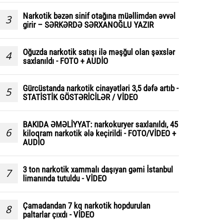
Narkotik bəzən sinif otağına müəllimdən əvvəl
3
girir – SƏRKƏRDƏ SƏRXANOĞLU YAZIR
Oğuzda narkotik satışı ilə məşğul olan şəxslər
4
saxlanıldı - FOTO + AUDİO
Gürcüstanda narkotik cinayətləri 3,5 dəfə artıb -
5
STATİSTİK GÖSTƏRİCİLƏR / VİDEO
BAKIDA ƏMƏLİYYAT: narkokuryer saxlanıldı, 45
6
kiloqram narkotik ələ keçirildi - FOTO/VİDEO +
AUDİO
3 ton narkotik xammalı daşıyan gəmi İstanbul
7
limanında tutuldu - VİDEO
Çamadandan 7 kq narkotik hopdurulan
8
paltarlar çıxdı - VİDEO