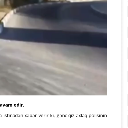
davam edir.
 istinadən xəbər verir ki, gənc qız əxlaq polisinin