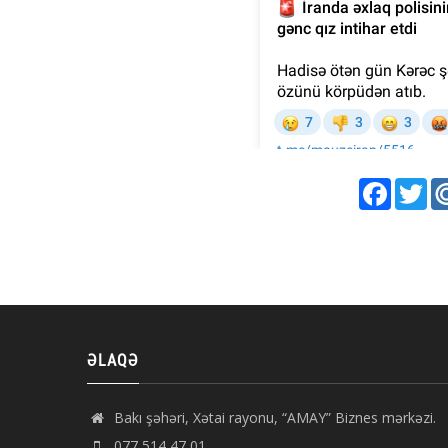
Faceboo
Twi
ƏLAQƏ
Bakı şəhəri, Xətai rayonu, “AMAY” Biznes mərkəzi.
077 514 47 01