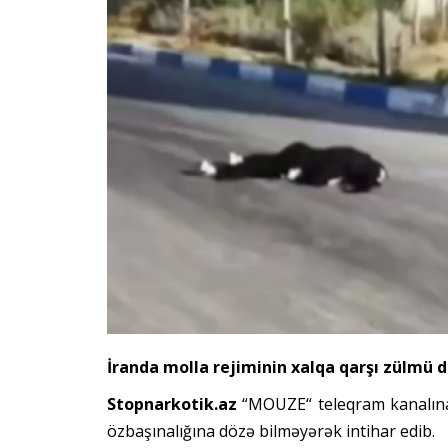
İranda molla rejiminin xalqa qarşı zülmü 
Stopnarkotik.az
“
MOUZE
“ teleqram kanalına
özbaşınalığına dözə bilməyərək intihar edib.