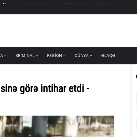
n daha 5 nəfər tapıldı - RƏSMİ AÇIQLAMA
ada mefedron istehsal edərkən yaxalandı - VIDEO/FOTO
 kimlərə tətbiq olunmayacaq? - AÇIQLAMA
ı
 gömrüyündə: Sənədləri alınıb, izahatsız SAXLANILIRLAR -
MA
KRIMINAL
REGION
DÜNYA
ƏLAQƏ
sinə görə intihar etdi -