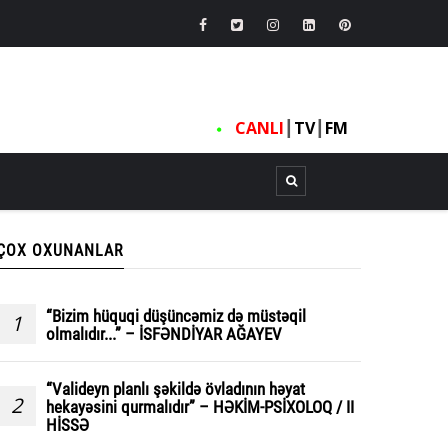
CANLI
┃
TV
┃
FM
ÇOX OXUNANLAR
“Bizim hüquqi düşüncəmiz də müstəqil
1
olmalıdır...” – İSFƏNDİYAR AĞAYEV
“Valideyn planlı şəkildə övladının həyat
2
hekayəsini qurmalıdır” – HƏKİM-PSİXOLOQ / II
HİSSƏ