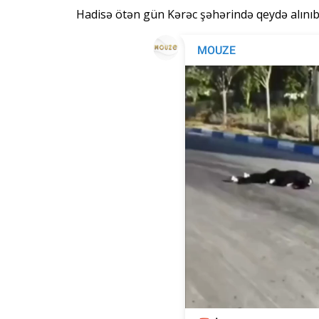
Hadisə ötən gün Kərəc şəhərində qeydə alınıb