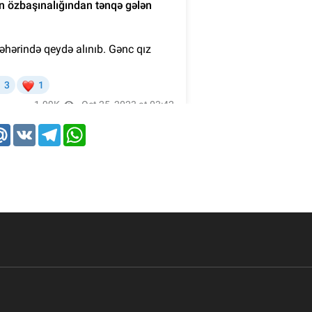
k
tter
Mail.Ru
VK
Telegram
WhatsApp