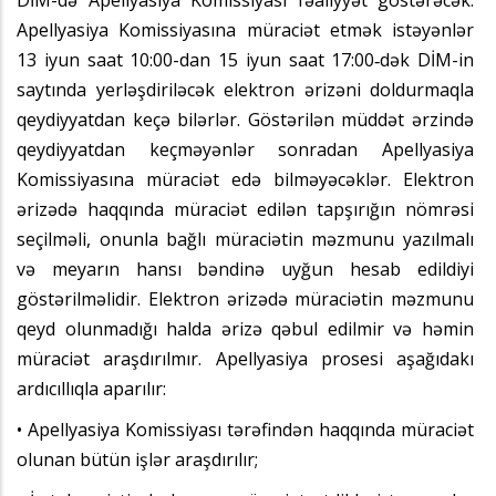
Apellyasiya Komissiyasına müraciət etmək istəyənlər
13 iyun saat 10:00-dan 15 iyun saat 17:00‑dək DİM-in
saytında yerləşdiriləcək elektron ərizəni doldurmaqla
qeydiyyatdan keçə bilərlər. Göstərilən müddət ərzində
qeydiyyatdan keçməyənlər sonradan Apellyasiya
Komissiyasına müraciət edə bilməyəcəklər. Elektron
ərizədə haqqında müraciət edilən tapşırığın nömrəsi
seçilməli, onunla bağlı müraciətin məzmunu yazılmalı
və meyarın hansı bəndinə uyğun hesab edildiyi
göstərilməlidir. Elektron ərizədə müraciətin məzmunu
qeyd olunmadığı halda ərizə qəbul edilmir və həmin
müraciət araşdırılmır. Apellyasiya prosesi aşağıdakı
ardıcıllıqla aparılır:
• Apellyasiya Komissiyası tərəfindən haqqında müraciət
olunan bütün işlər araşdırılır;