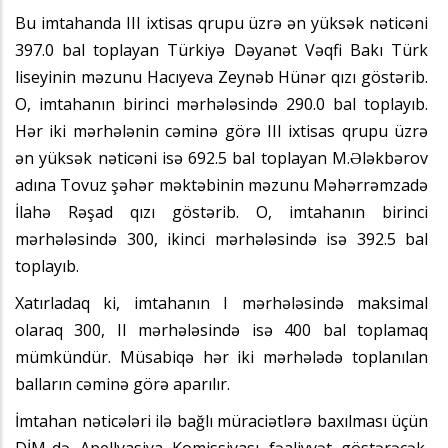
Bu imtahanda III ixtisas qrupu üzrə ən yüksək nəticəni
397.0 bal toplayan Türkiyə Dəyanət Vəqfi Bakı Türk
liseyinin məzunu Hacıyeva Zeynəb Hünər qızı göstərib.
O, imtahanın birinci mərhələsində 290.0 bal toplayıb.
Hər iki mərhələnin cəminə görə III ixtisas qrupu üzrə
ən yüksək nəticəni isə 692.5 bal toplayan M.Ələkbərov
adına Tovuz şəhər məktəbinin məzunu Məhərrəmzadə
İlahə Rəşad qızı göstərib. O, imtahanın birinci
mərhələsində 300, ikinci mərhələsində isə 392.5 bal
toplayıb.
Xatırladaq ki, imtahanın I mərhələsində maksimal
olaraq 300, II mərhələsində isə 400 bal toplamaq
mümkündür. Müsabiqə hər iki mərhələdə toplanılan
balların cəminə görə aparılır.
İmtahan nəticələri ilə bağlı müraciətlərə baxılması üçün
DİM-də Apellyasiya Komissiyası fəaliyyət göstərəcək.