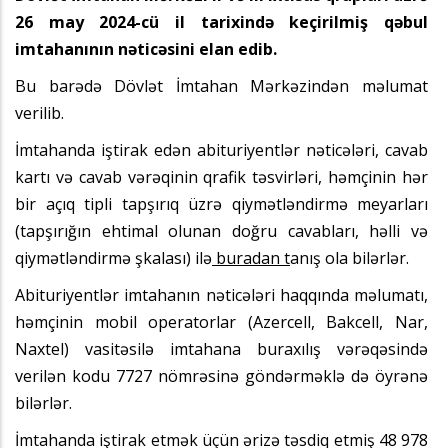
26 may 2024-cü il tarixində keçirilmiş qəbul
imtahanının nəticəsini elan edib.
Bu barədə Dövlət İmtahan Mərkəzindən məlumat
verilib.
İmtahanda iştirak edən abituriyentlər nəticələri, cavab
kartı və cavab vərəqinin qrafik təsvirləri, həmçinin hər
bir açıq tipli tapşırıq üzrə qiymətləndirmə meyarları
(tapşırığın ehtimal olunan doğru cavabları, həlli və
qiymətləndirmə şkalası) ilə
buradan
t
anış ola bilərlər.
Abituriyentlər imtahanın nəticələri haqqında məlumatı,
həmçinin mobil operatorlar (Azercell, Bakcell, Nar,
Naxtel) vasitəsilə imtahana buraxılış vərəqəsində
verilən kodu 7727 nömrəsinə göndərməklə də öyrənə
bilərlər.
İmtahanda iştirak etmək üçün ərizə təsdiq etmiş 48 978