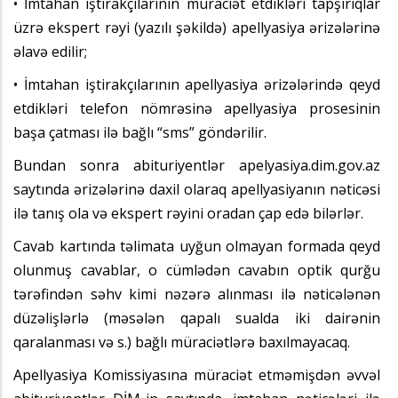
• İmtahan iştirakçılarının müraciət etdikləri tapşırıqlar
üzrə ekspert rəyi (yazılı şəkildə) apellyasiya ərizələrinə
əlavə edilir;
• İmtahan iştirakçılarının apellyasiya ərizələrində qeyd
etdikləri telefon nömrəsinə apellyasiya prosesinin
başa çatması ilə bağlı “sms” göndərilir.
Bundan sonra abituriyentlər apelyasiya.dim.gov.az
saytında ərizələrinə daxil olaraq apellyasiyanın nəticəsi
ilə tanış ola və ekspert rəyini oradan çap edə bilərlər.
Cavab kartında təlimata uyğun olmayan formada qeyd
olunmuş cavablar, o cümlədən cavabın optik qurğu
tərəfindən səhv kimi nəzərə alınması ilə nəticələnən
düzəlişlərlə (məsələn qapalı sualda iki dairənin
qaralanması və s.) bağlı müraciətlərə baxılmayacaq.
Apellyasiya Komissiyasına müraciət etməmişdən əvvəl