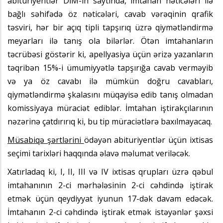
abituriyentlər DİM-in saytında, imtahan nəticələri ilə
bağlı səhifədə öz nəticələri, cavab vərəqinin qrafik
təsviri, hər bir açıq tipli tapşırıq üzrə qiymətləndirmə
meyarları ilə tanış ola bilərlər. Ötən imtahanların
təcrübəsi göstərir ki, apellyasiya üçün ərizə yazanların
təqribən 15%-i ümumiyyətlə tapşırığa cavab verməyib
və ya öz cavabı ilə mümkün doğru cavabları,
qiymətləndirmə şkalasını müqayisə edib tanış olmadan
komissiyaya müraciət ediblər. İmtahan iştirakçılarının
nəzərinə çatdırırıq ki, bu tip müraciətlərə baxılmayacaq.
Müsabiqə şərtlərini
ödəyən abituriyentlər üçün ixtisas
seçimi tarixləri haqqında əlavə məlumat veriləcək.
Xatırladaq ki, I, II, III və IV ixtisas qrupları üzrə qəbul
imtahanının 2-ci mərhələsinin 2-ci cəhdində iştirak
etmək üçün qeydiyyat iyunun 17-dək davam edəcək.
İmtahanın 2-ci cəhdində iştirak etmək istəyənlər şəxsi