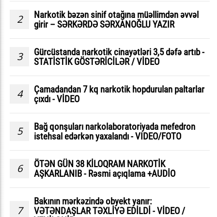
Narkotik bəzən sinif otağına müəllimdən əvvəl
2
girir – SƏRKƏRDƏ SƏRXANOĞLU YAZIR
Gürcüstanda narkotik cinayətləri 3,5 dəfə artıb -
3
STATİSTİK GÖSTƏRİCİLƏR / VİDEO
Çamadandan 7 kq narkotik hopdurulan paltarlar
4
çıxdı - VİDEO
Bağ qonşuları narkolaboratoriyada mefedron
5
istehsal edərkən yaxalandı - VIDEO/FOTO
ÖTƏN GÜN 38 KİLOQRAM NARKOTİK
6
AŞKARLANIB - Rəsmi açıqlama +AUDİO
Bakının mərkəzində obyekt yanır:
7
VƏTƏNDAŞLAR TƏXLİYƏ EDİLDİ - VİDEO /