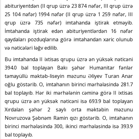
abituriyentdən (II qrup üzrə 23 874 nəfər, III qrup üzrə
25 104 nəfər) 1994 nəfər (II qrup üzrə 1 259 nəfər, III
qrup üzrə 735 nəfər) imtahanda iştirak etməyib.
İmtahanda iştirak edən abituriyentlərdən 16 nəfər
qaydaları pozduqlarına görə imtahandan xaric olunub
və nəticələri ləğv edilib.
Bu imtahanda II ixtisas qrupu üzrə ən yüksək nəticəni
394.0 bal toplayan Bakı şəhər Humanitar fənlər
təmayüllü məktəb-liseyin məzunu Əliyev Turan Anar
oğlu göstərib. O, imtahanın birinci mərhələsində 281.7
bal toplayıb. Hər iki mərhələnin cəminə görə II ixtisas
qrupu üzrə ən yüksək nəticəni isə 693.9 bal toplayan
Xırdalan şəhər 2 saylı orta məktəbin məzunu
Novruzova Şəbnəm Ramin qızı göstərib. O, imtahanın
birinci mərhələsində 300, ikinci mərhələsində isə 393.9
bal toplayıb.