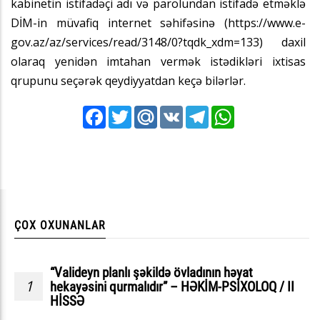
kabinetin istifadəçi adı və parolundan istifadə etməklə
DİM-in müvafiq internet səhifəsinə (
https://www.e-
gov.az/az/services/read/3148/0?tqdk_xdm=133
) daxil
olaraq yenidən imtahan vermək istədikləri ixtisas
qrupunu seçərək qeydiyyatdan keçə bilərlər.
Facebook
Twitter
Mail.Ru
VK
Telegram
WhatsApp
ÇOX OXUNANLAR
“Valideyn planlı şəkildə övladının həyat
1
hekayəsini qurmalıdır” – HƏKİM-PSİXOLOQ / II
HİSSƏ