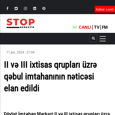
XƏBƏRLƏ
Xəbər Lenti
CANLI
┃
TV
┃
FM
11 Jun, 2024 - 21:04
II və III ixtisas qrupları üzrə
qəbul imtahanının nəticəsi
elan edildi
Dövlət İmtahan Mərkəzi II və III ixtisas qrupları üzrə