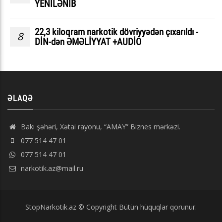
YENİLƏNİB
22,3 kiloqram narkotik dövriyyədən çıxarıldı -
8
DİN-dən ƏMƏLİYYAT +AUDİO
ƏLAQƏ
Bakı şəhəri, Xətai rayonu, “AMAY” Biznes mərkəzi.
077 514 47 01
077 514 47 01
narkotik.az@mail.ru
StopNarkotik.az © Copyright Bütün hüquqlar qorunur.