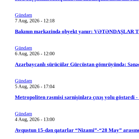
Gündəm
7 Aug, 2026 - 12:18
Bakının mərkəzində obyekt yanır: VƏTƏNDAŞLAR
Gündəm
6 Aug, 2026 - 12:00
Azərbaycanlı sürücülər Gürcüstan gömrüyündə: Sənə
Gündəm
5 Aug, 2026 - 17:04
Metropoliten rəsmisi sərnişinlərə çıxış yolu göstərdi
Gündəm
4 Aug, 2026 - 13:00
Avqustun 15-dən qatarlar “Nizami”-“28 May” arasın