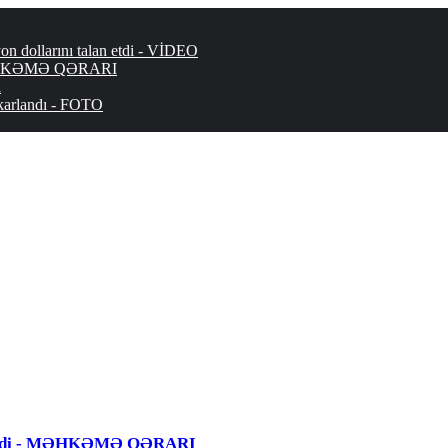
 dollarını talan etdi - VİDEO
 - MƏHKƏMƏ QƏRARI
ı
şkarlandı - FOTO
 edildi - MƏHKƏMƏ QƏRARI