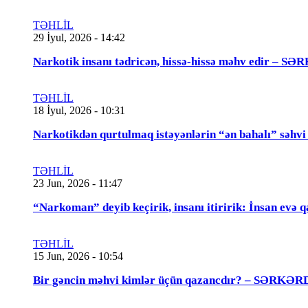
TƏHLİL
29 İyul, 2026 - 14:42
Narkotik insanı tədricən, hissə-hissə məhv edir
TƏHLİL
18 İyul, 2026 - 10:31
Narkotikdən qurtulmaq istəyənlərin “ən bahalı”
TƏHLİL
23 Jun, 2026 - 11:47
“Narkoman” deyib keçirik, insanı itiririk: İnsan evə 
TƏHLİL
15 Jun, 2026 - 10:54
Bir gəncin məhvi kimlər üçün qazancdır? – SƏ