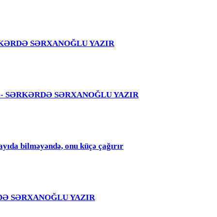
 – SƏRKƏRDƏ SƏRXANOĞLU YAZIR
 səhvi - SƏRKƏRDƏ SƏRXANOĞLU YAZIR
qayıda bilməyəndə, onu küçə çağırır
RKƏRDƏ SƏRXANOĞLU YAZIR