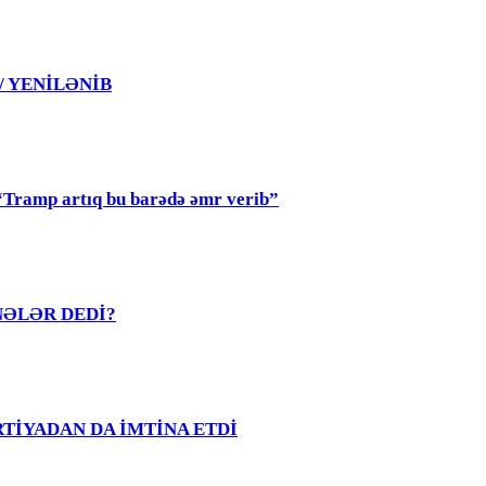
 / YENİLƏNİB
mp artıq bu barədə əmr verib”
R NƏLƏR DEDİ?
PARTİYADAN DA İMTİNA ETDİ