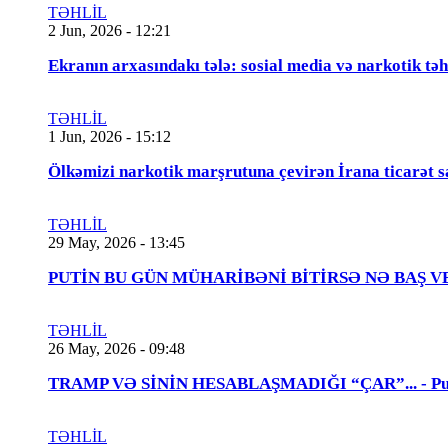
TƏHLİL
2 Jun, 2026 - 12:21
Ekranın arxasındakı tələ: sosial media və narkotik təh
TƏHLİL
1 Jun, 2026 - 15:12
Ölkəmizi narkotik marşrutuna çevirən İrana ticarət s
TƏHLİL
29 May, 2026 - 13:45
PUTİN BU GÜN MÜHARİBƏNİ BİTİRSƏ NƏ BAŞ VERƏCƏK
TƏHLİL
26 May, 2026 - 09:48
TRAMP VƏ SİNİN HESABLAŞMADIĞI “ÇAR”... - Putin
TƏHLİL