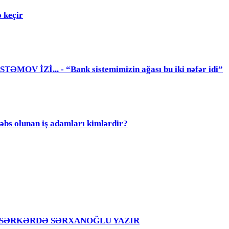
 keçir
 İZİ... - “Bank sistemimizin ağası bu iki nəfər idi”
olunan iş adamları kimlərdir?
girir – SƏRKƏRDƏ SƏRXANOĞLU YAZIR