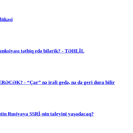
lükəsi
anksiyası tətbiq edə bilərik? - TƏHLİL
? - “Çar” nə irəli gedə, nə də geri dura bilir
 Rusiyaya SSRİ-nin taleyini yaşadacaq?