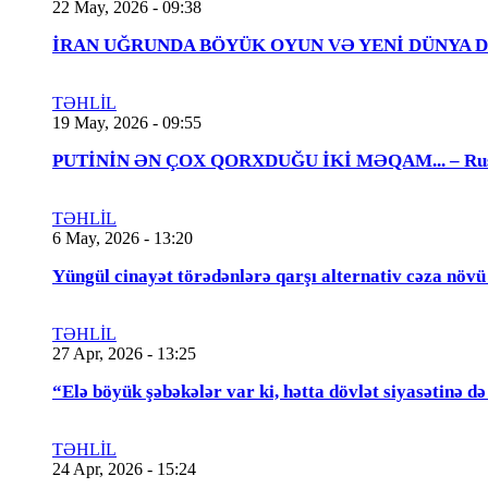
22 May, 2026 - 09:38
İRAN UĞRUNDA BÖYÜK OYUN VƏ YENİ DÜNYA DÜZƏNİ..
TƏHLİL
19 May, 2026 - 09:55
PUTİNİN ƏN ÇOX QORXDUĞU İKİ MƏQAM... – Rusiya t
TƏHLİL
6 May, 2026 - 13:20
Yüngül cinayət törədənlərə qarşı alternativ cəza növ
TƏHLİL
27 Apr, 2026 - 13:25
“Elə böyük şəbəkələr var ki, hətta dövlət siyasətinə
TƏHLİL
24 Apr, 2026 - 15:24