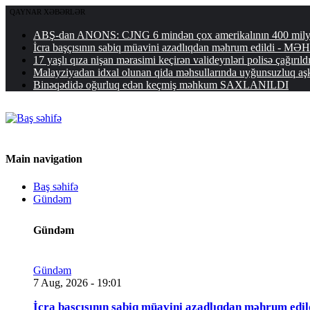
QAYNAR XƏBƏRLƏR
ABŞ-dan ANONS: CJNG 6 mindən çox amerikalının 400 milyon
İcra başçısının sabiq müavini azadlıqdan məhrum edildi
17 yaşlı qıza nişan mərasimi keçirən valideynləri polisə çağırıld
Malayziyadan idxal olunan qida məhsullarında uyğunsuzluq a
Binəqədidə oğurluq edən keçmiş məhkum SAXLANILDI
Main navigation
Baş səhifə
Gündəm
Gündəm
Gündəm
7 Aug, 2026 - 19:01
İcra başçısının sabiq müavini azadlıqdan məhrum