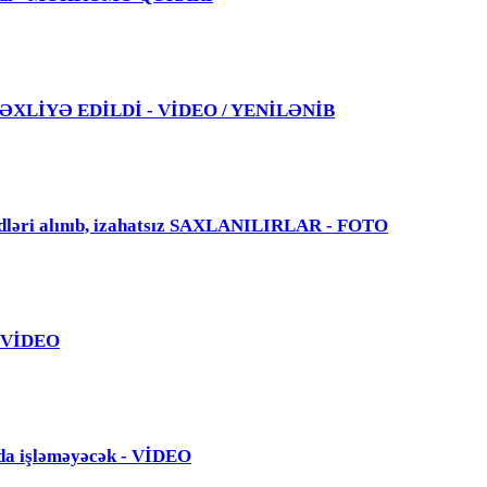
 TƏXLİYƏ EDİLDİ - VİDEO / YENİLƏNİB
dləri alınıb, izahatsız SAXLANILIRLAR - FOTO
 - VİDEO
da işləməyəcək - VİDEO