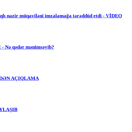
zir müqaviləni imzalamağa tərəddüd etdi - VİDEO
Nə qədər mənimsəyib?
Ğ EVDƏN AÇIQLAMA
PAYLAŞIB