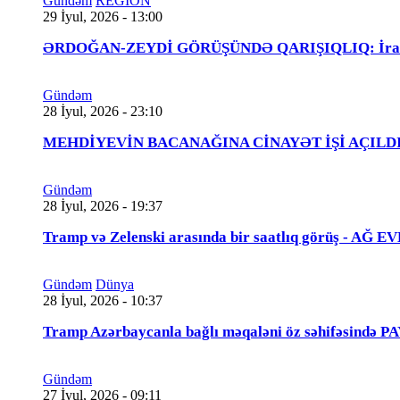
Gündəm
REGİON
29 İyul, 2026 - 13:00
ƏRDOĞAN-ZEYDİ GÖRÜŞÜNDƏ QARIŞIQLIQ: İraqlı na
Gündəm
28 İyul, 2026 - 23:10
MEHDİYEVİN BACANAĞINA CİNAYƏT İŞİ AÇILDI - 
Gündəm
28 İyul, 2026 - 19:37
Tramp və Zelenski arasında bir saatlıq görüş - A
Gündəm
Dünya
28 İyul, 2026 - 10:37
Tramp Azərbaycanla bağlı məqaləni öz səhifəsində 
Gündəm
27 İyul, 2026 - 09:11