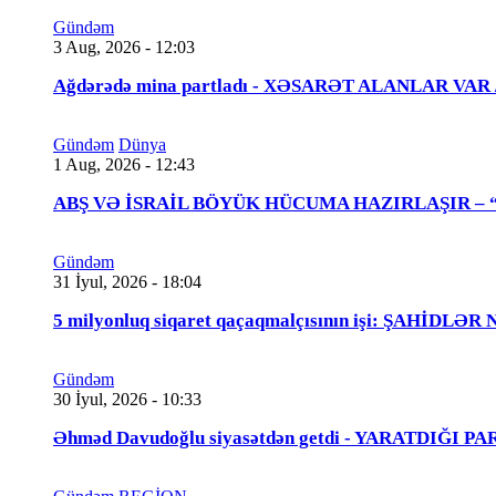
Gündəm
3 Aug, 2026 - 12:03
Ağdərədə mina partladı - XƏSARƏT ALANLAR VAR
Gündəm
Dünya
1 Aug, 2026 - 12:43
ABŞ VƏ İSRAİL BÖYÜK HÜCUMA HAZIRLAŞIR – “Tra
Gündəm
31 İyul, 2026 - 18:04
5 milyonluq siqaret qaçaqmalçısının işi: ŞAHİDLƏ
Gündəm
30 İyul, 2026 - 10:33
Əhməd Davudoğlu siyasətdən getdi - YARATDIĞI 