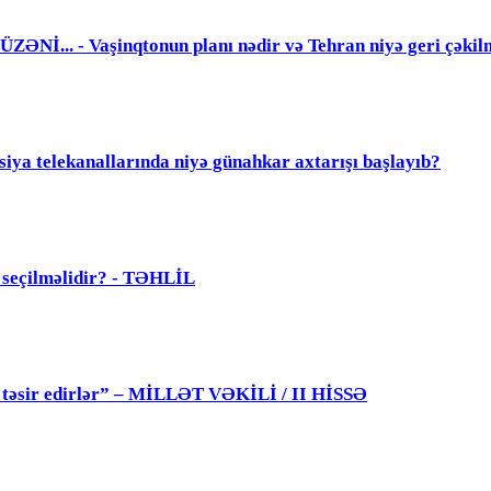
. - Vaşinqtonun planı nədir və Tehran niyə geri çəkil
elekanallarında niyə günahkar axtarışı başlayıb?
ü seçilməlidir? - TƏHLİL
 də təsir edirlər” – MİLLƏT VƏKİLİ / II HİSSƏ