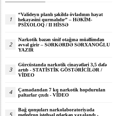
“Valideyn planlı şəkildə övladının həyat
1
hekayəsini qurmalıdır” – HƏKİM-
PSİXOLOQ / II HİSSƏ
Narkotik bəzən sinif otağına müəllimdən
2
əvvəl girir – SƏRKƏRDƏ SƏRXANOĞLU
YAZIR
Gürcüstanda narkotik cinayətləri 3,5 dəfə
3
artıb - STATİSTİK GÖSTƏRİCİLƏR /
VİDEO
Çamadandan 7 kq narkotik hopdurulan
4
paltarlar çıxdı - VİDEO
Bağ qonşuları narkolaboratoriyada
5
mefedron istehsal edərkən yaxalandı -