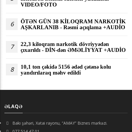
VIDEO/FOTO
ÖTƏN GÜN 38 KİLOQRAM NARKOTİK
6
AŞKARLANIB - Rəsmi açıqlama +AUDİO
22,3 kiloqram narkotik dövriyyədən
7
çıxarıldı - DİN-dən ƏMƏLİYYAT +AUDİO
10,1 ton çəkidə 5156 ədəd çətənə kolu
8
yandırılaraq məhv edildi
ƏLAQƏ
Bakı şəhəri, Xətai rayonu, “AMAY” Biznes mərkəzi.
077 514 47 01