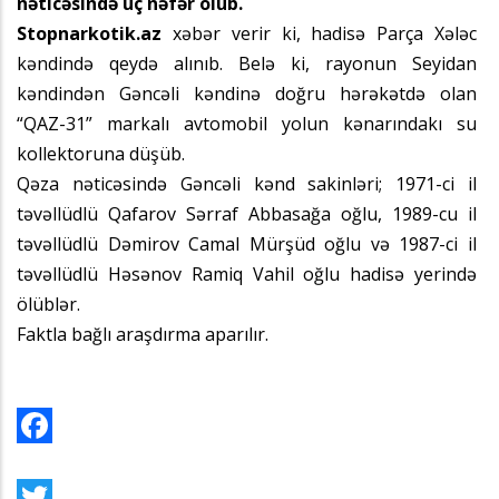
nəticəsində üç nəfər ölüb.
Stopnarkotik.az
xəbər verir ki, hadisə Parça Xələc
kəndində qeydə alınıb. Belə ki, rayonun Seyidan
kəndindən Gəncəli kəndinə doğru hərəkətdə olan
“QAZ-31” markalı avtomobil yolun kənarındakı su
kollektoruna düşüb.
Qəza nəticəsində Gəncəli kənd sakinləri; 1971-ci il
təvəllüdlü Qafarov Sərraf Abbasağa oğlu, 1989-cu il
təvəllüdlü Dəmirov Camal Mürşüd oğlu və 1987-ci il
təvəllüdlü Həsənov Ramiq Vahil oğlu hadisə yerində
ölüblər.
Faktla bağlı araşdırma aparılır.
Facebook