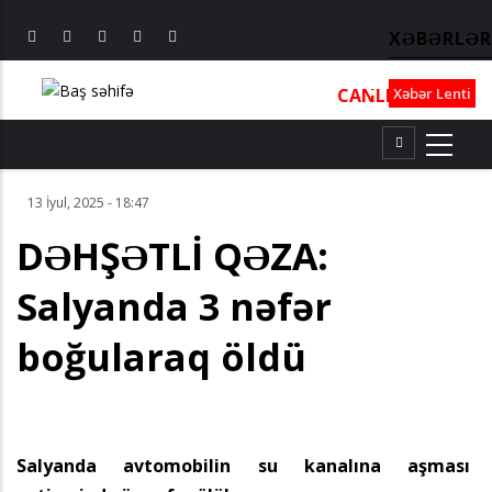
XƏBƏRLƏR
CANLI
┃
TV
┃
FM
Xəbər Lenti
13 İyul, 2025 - 18:47
DƏHŞƏTLİ QƏZA:
Salyanda 3 nəfər
boğularaq öldü
Salyanda avtomobilin su kanalına aşması